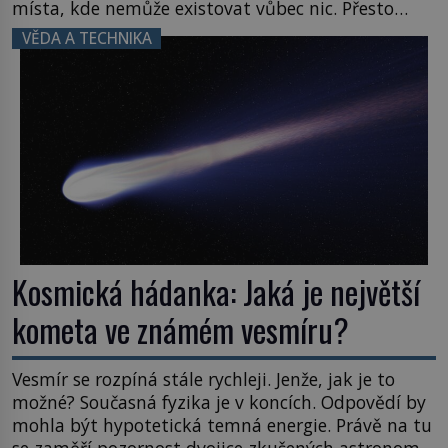
místa, kde nemůže existovat vůbec nic. Přesto
právě tady vědci objevují organismy, které
VĚDA A TECHNIKA
posouvají hranice života. Každý nový nález mění
naše představy o tom, co všechno dokáže příroda a
napovídá, kde bychom jednou […]
Kosmická hádanka: Jaká je největší
kometa ve známém vesmíru?
Vesmír se rozpíná stále rychleji. Jenže, jak je to
možné? Současná fyzika je v koncích. Odpovědí by
mohla být hypotetická temná energie. Právě na tu
se zaměří pozornost dvojice zkušených astronomů.