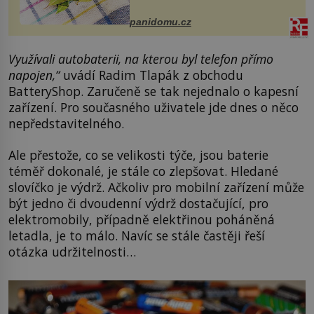
Obsahuje v malém množství ně...
panidomu.cz
Využívali autobaterii, na kterou byl telefon přímo
napojen,“
uvádí Radim Tlapák z obchodu
BatteryShop. Zaručeně se tak nejednalo o kapesní
zařízení. Pro současného uživatele jde dnes o něco
nepředstavitelného.
Ale přestože, co se velikosti týče, jsou baterie
téměř dokonalé, je stále co zlepšovat. Hledané
slovíčko je výdrž. Ačkoliv pro mobilní zařízení může
být jedno či dvoudenní výdrž dostačující, pro
elektromobily, případně elektřinou poháněná
letadla, je to málo. Navíc se stále častěji řeší
otázka udržitelnosti…