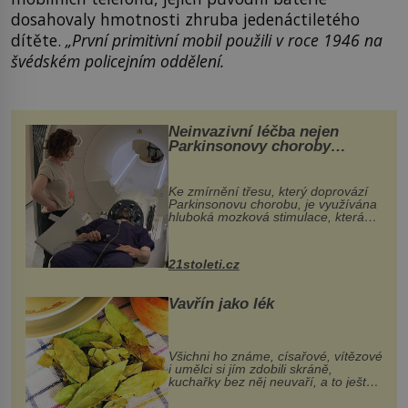
dosahovaly hmotnosti zhruba jedenáctiletého
dítěte.
„První primitivní mobil použili v roce 1946 na
švédském policejním oddělení.
Neinvazivní léčba nejen
Parkinsonovy choroby
pomocí ultrazvukové
„helmy“
Ke zmírnění třesu, který doprovází
Parkinsonovu chorobu, je využívána
hluboká mozková stimulace, která
však vyžaduje vysoce invazivní
zákrok. Ultrazvuk zase není vhodný
k dostatečně přesnému zacílení ...
21stoleti.cz
Vavřín jako lék
Všichni ho známe, císařové, vítězové
i umělci si jím zdobili skráně,
kuchařky bez něj neuvaří, a to ještě
nevíte, že bobkový list může výrazně
zmírnit některé naše neduhy.