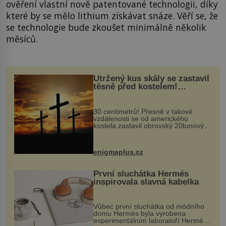
ověření vlastní nově patentované technologii, díky
které by se mělo lithium získávat snáze. Věří se, že
se technologie bude zkoušet minimálně několik
měsíců.
Utržený kus skály se zastavil
těsně před kostelem!
Ochránila ho boží síla?
30 centimetrů! Přesně v takové
vzdálenosti se od amerického
kostela zastavil obrovský 20tunový
balvan, který se v květnu 2014
nečekaně odtrhl od nedaleké skály
při její demolici. Podle místních stojí
enigmaplus.cz
...
První sluchátka Hermés
inspirovala slavná kabelka
Vůbec první sluchátka od módního
domu Hermès byla vyrobena
experimentálním laboratoří Hermès