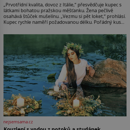
„Prvotřídní kvalita, dovoz z Itálie,“ přesvědčuje kupec s
látkami bohatou pražskou měšťanku. Žena pečlivě
osahává štůček mušelínu. „Vezmu si pět loket,“ prohlásí.
Kupec rychle naměří požadovanou délku. Pořádný kus
mu přitom zůstane za prsty… „Na šaty ho bude málo,
milostpaní. Stačí jenom na sukni,“ zhodnotí švadlena
množství růžového mušelínu. „Ošidili vás, podívejte.“
Vezme do ruky dřevěnou
nejsemsama.cz
Kouzlení s vodou z potoků a studánek