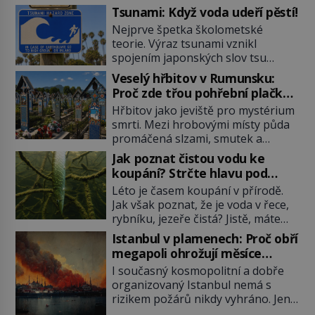
Tsunami: Když voda udeří pěstí!
Nejprve špetka školometské
teorie. Výraz tsunami vznikl
spojením japonských slov tsu
(přístav) a nami (vlna). Jedná se o
Veselý hřbitov v Rumunsku:
dlouhou vlnu, která je na volném
Proč zde třou pohřební plačky
moři takřka nepostřehnutelná.
bídu s nouzí?
Hřbitov jako jeviště pro mystérium
Ačkoli je vlnová délka tsunami i 300
smrti. Mezi hrobovými místy půda
kilometrů, výška vlny na volném
promáčená slzami, smutek a
moři je maximálně 1,5 metru.
vědomí konečnosti lidské existence.
Máme se podobné obří vlny obávat
Jak poznat čistou vodu ke
Jsou ale výjimky, kde pohřební
i v Evropě? Vznik tsunami si […]
koupání? Strčte hlavu pod
plačky smutně žmoulají kapesníky
hladinu!
Léto je časem koupání v přírodě.
nikoli při smutečním obřadu, ale
Jak však poznat, že je voda v řece,
při pohledu na výši vyměřené
rybníku, jezeře čistá? Jistě, máte
podpory v nezaměstnanosti. Kam
možnost využít informace
vás pozveme? Unikátní hřbitov,
Istanbul v plamenech: Proč obří
hygieniků či podrobit křížovému
který si vysloužil název „Veselý“,
megapoli ohrožují měsíce
výslechu provozovatele přírodního
najdeme v rumunské vesnici
smaženého lilku?
I současný kosmopolitní a dobře
koupaliště. Existuje ale ještě jiná
Sapanta, nedaleko hranic […]
organizovaný Istanbul nemá s
alternativa. Jaká? Podívat se pod
rizikem požárů nikdy vyhráno. Jen
hladinu a zjistit, kdo si onu
těžko si tak člověk dokáže