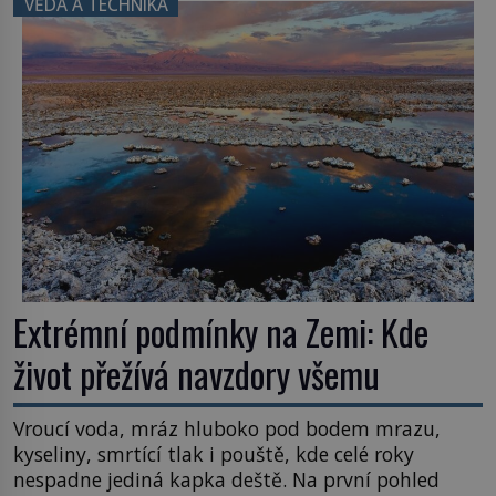
VĚDA A TECHNIKA
užitečná rostlina provází člověka už tisíce let.
Většina lidí vnímá rákos jen jako obyčejnou kulisu
letního koupání. Stačí se však podívat […]
Extrémní podmínky na Zemi: Kde
život přežívá navzdory všemu
Vroucí voda, mráz hluboko pod bodem mrazu,
kyseliny, smrtící tlak i pouště, kde celé roky
nespadne jediná kapka deště. Na první pohled