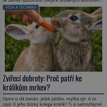
Namísto ní ale objeví něco mnohem
VĚDA A TECHNIKA
hmatatelnějšího. Naprosto rekordní kometu!
Astronomové Pedro Bernardinelli a Gary Bernstein
mravenčí prací zkoumají archivní snímky v rámci
Průzkumu temné energie […]
Zvířecí dobroty: Proč patří ke
králíkům mrkev?
Opice si dá banán, ježek jablko, myška sýr. A co
zajíc či jeho blízký kolega králík? Ti si samozřejmě