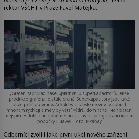
materiál použitelný ve stavebním průmyslu,“
uvedl
rektor VŠCHT v Praze Pavel Matějka.
„Grafen například našel uplatnění u superkapacitorů. Jenže
produkce grafenu je stále drahá. Superkapacitory jsou také
stále příliš objemné. Ačkoli by tak bylo možné je nabíjet
mnohem rychleji a měly by větší výdrž, dominanci li-ion baterií
nejspíše v dohledné době neohrozí,“ uvedl zdroj z francouzské
pobočky Huawei. Foto: Pixabay
Odborníci zvolili jako první úkol nového zařízení