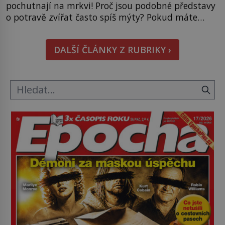
pochutnají na mrkvi! Proč jsou podobné představy
o potravě zvířat často spíš mýty? Pokud máte
doma králíka, mrkev mu dát můžete. A nejspíš mu
i bude chutnat, ovšem měl by ji mít jen jako
DALŠÍ ČLÁNKY Z RUBRIKY ›
občasný pamlsek. […]