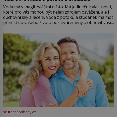
Voda má v magii zvláštní místo. Má jedinečné vlastnosti,
které pro vás mohou být nejen zdrojem osvěžení, ale i
duchovní síly a léčení. Voda z potoků a studánek má moc
přinést do vašeho života pozitivní změny a obnovit vaši
energii. Využitím těchto přírodních zdrojů v magii
můžete obohatit své rituály a přinést do svého života
větší harmonii a klid. Je důležité
skutecnepribehy.cz