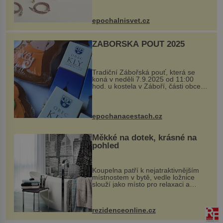
Ateliers Horizons. Elegantní gadget
si vyžádal dva roky vývoje a chlubí
se ručně šitou hovězí kůží a
epochalnisvet.cz
kovový...
ZÁBOŘSKÁ POUŤ 2025
Tradiční Zábořská pouť, která se
koná v neděli 7.9.2025 od 11:00
hod. u kostela v Záboří, části obce
Kly u Mělníka. V programu naleznete
komentovanou prohlídku kostela,
dobovou hudbu, řemesla, atrakce...
epochanacestach.cz
Měkké na dotek, krásné na
pohled
Koupelna patří k nejatraktivnějším
místnostem v bytě, vedle ložnice
slouží jako místo pro relaxaci a
odpočinek. Koupelnový textil –
ručníky, osušky a koberečky –
mohou jako mávnutím kouzelného
rezidenceonline.cz
proutku...