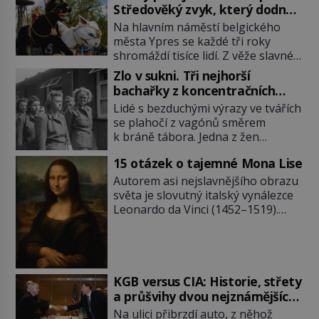
Středověký zvyk, který dodnes
budí rozpaky
Na hlavním náměstí belgického
města Ypres se každé tři roky
shromáždí tisíce lidí. Z věže slavné
tržnice létají do davu kočky, diváci
Zlo v sukni. Tři nejhorší
jásají a snaží se je chytit. Naštěstí
bachařky z koncentračních
už nejde o živá zvířata, ale jenom o
táborů
Lidé s bezduchými výrazy ve tvářích
plyšové suvenýry. Kdysi to ale bylo
se plahočí z vagónů směrem
jinak. Tato veselá podívaná
k bráně tábora. Jedna z žen
připomíná jeden z nejpodivnějších
pohlédne přímo na dozorkyni a
a zároveň nejkrutějších zvyků […]
15 otázek o tajemné Mona Lise
jejich oči se setkají. Místo soucitu
však přichází gesto, které
Autorem asi nejslavnějšího obrazu
nebožačku posílá rovnou do
světa je slovutný italský vynálezce
plynové komory. Jména jako Rudolf
Leonardo da Vinci (1452–1519).
Höss (1901–1947), Josef Mengele
Jenže jeho nevinně usmívající dámu
(1911–1979) či Heinrich Himmler
obklopují otazníky, na některé
(1900–1945) zná každý, o koho se
historici odpověď objeví, jiné
historie jen otřela. Jenže […]
zůstanou nezodpovězené. Kam si ji
pověsil Napoleon? Samotný císař
KGB versus CIA: Historie, střety
Napoleon Bonaparte (1769–1821)
a průšvihy dvou nejznámějších
má pro malbu slabost, a tak si ji
tajných služeb historie
Na ulici přibrzdí auto, z něhož