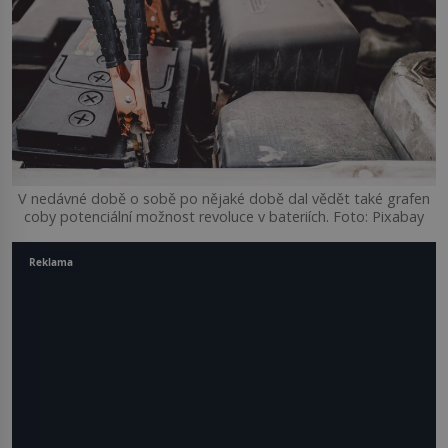
V nedávné době o sobě po nějaké době dal vědět také grafen
coby potenciální možnost revoluce v bateriích. Foto: Pixabay
Reklama