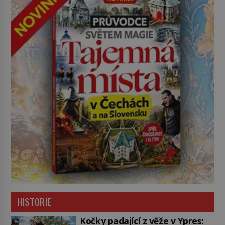
HISTORIE
Kočky padající z věže v Ypres: