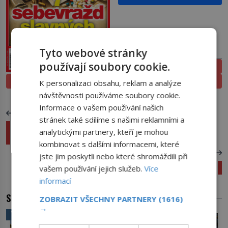
PŘEDPLATNÉ
Tyto webové stránky
používají soubory cookie.
ELEKTRONICKÉ
PROLISTOVAT
TIŠTĚNÉ
K personalizaci obsahu, reklam a analýze
návštěvnosti používáme soubory cookie.
Informace o vašem používání našich
PŘEDCHOZÍ ČLÁNEK
stránek také sdílíme s našimi reklamními a
Renesance ve středních Čechách: Co spojuje
analytickými partnery, kteří je mohou
Beroun s italskou Veronou?
kombinovat s dalšími informacemi, které
DALŠÍ ČLÁNEK
jste jim poskytli nebo které shromáždili při
10 BIBLICKÝCH RAN – Co na to říká historie?
vašem používání jejich služeb.
Více
informací
SOUVISEJÍCÍ ČLÁNKY
ZOBRAZIT VŠECHNY PARTNERY
(1616)
→
VĚDA A TECHNIKA