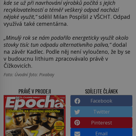
kde se už při navrhování výrobků počítá s jejich
recyklovatelností a téměř veškerý odpad nachází
nějaké využit,“
sdělil Milan Pospíšil z VŠCHT. Odpad
využívá také cementárna.
„Minulý rok se nám podařilo energeticky využít okolo
stovky tisíc tun odpadu alternativního paliva,“
dodal
na závěr Kadlec. Podle něj není vyloučeno, že by se
v budoucnu lithium zpracovávalo právě v
Čížkovicích.
Foto: Úvodní foto: Pixabay
PRÁVĚ V PRODEJI
SDÍLEJTE ČLÁNEK
Facebook
Twitter
Pinterest
Email