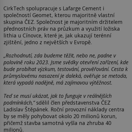
CirkTech spolupracuje s Lafarge Cement i
společností Geomet, kterou majoritně vlastní
skupina ČEZ. Společnost je majoritním držitelem
přednostních práv na průzkum a využití ložiska
lithia u Cínovce, které je, jak ukazují terénní
zjištění, jedno z největších v Evropě.
„Rozhodnutí, zda budeme těžit, nebo ne, padne v
polovině roku 2023. Jsme svědky otevření zařízení, kde
bude probíhat výzkum, testování, prověřování. Cesta k
průmyslovému nasazení je daleká, ověřuje se metoda,
která vypadá nadějně, má zajímavou výtěžnost.
Teď se musí ukázat, jak to funguje v reálnějších
podmínkách,“
sdělil člen představenstva ČEZ
Ladislav Štěpánek. Roční provozní náklady centra
by se měly pohybovat okolo 20 milionů korun,
přičemž stavba samotná vyšla na zhruba 40
milionů.