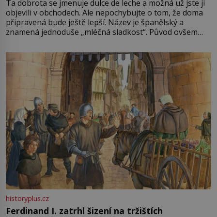
Ta dobrota se jmenuje dulce de leche a možná už jste ji
objevili v obchodech. Ale nepochybujte o tom, že doma
připravená bude ještě lepší. Název je španělský a
znamená jednoduše „mléčná sladkost“. Původ ovšem
není úplně jednoznačný, o autorství této receptury se
pře hned několik latinskoamerických zemí a k tomu
Francie, kde se traduje,
historyplus.cz
Ferdinand I. zatrhl šizení na tržištích