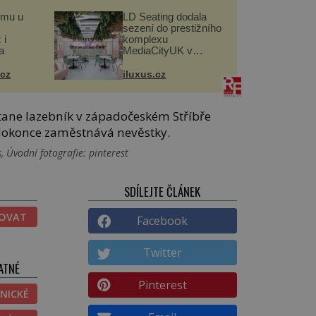
omu u
LD Seating dodala
sezení do prestižního
 i
komplexu
a
MediaCityUK v
Salfordu
.cz
iluxus.cz
stane lazebník v západočeském Stříbře
i dokonce zaměstnává nevěstky.
 Úvodní fotografie: pinterest
SDÍLEJTE ČLÁNEK
TOVAT
Facebook
Twitter
ATNÉ
Pinterest
NICKÉ