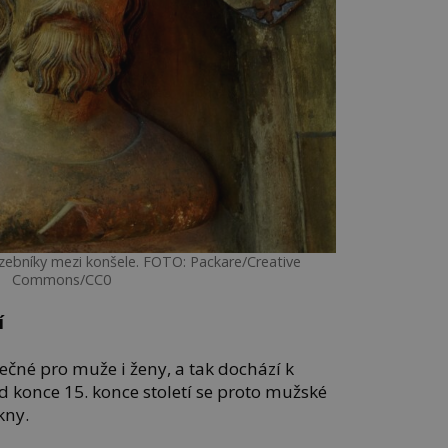
zebníky mezi konšele. FOTO: Packare/Creative
Commons/CC0
í
ečné pro muže i ženy, a tak dochází k
konce 15. konce století se proto mužské
kny.