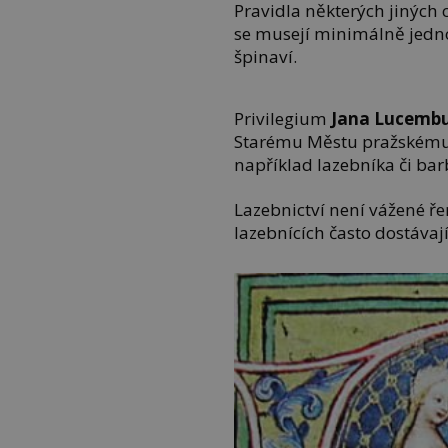
Pravidla některých jiných
se musejí minimálně jedno
špinaví.
Privilegium
Jana Lucemb
Starému Městu pražskému,
například lazebníka či barb
Lazebnictví není vážené ře
lazebnících často dostávaj