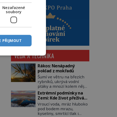
Nezařazené
soubory
E PŘIJMOUT
VĚDA A TECHNIKA
Rákos: Nenápadný
poklad z mokřadů
Šumí ve větru na březích
rybníků, ukrývá vodní
ptáky a mnozí kolem něj
procházejí bez povšimnutí.
Extrémní podmínky na
Přesto právě rákos
Zemi: Kde život přežívá
pomáhal stavět domy,
navzdory všemu
Vroucí voda, mráz hluboko
vyrábět lodě, zapisovat
pod bodem mrazu,
první texty a inspiroval
kyseliny, smrtící tlak i
řadu pověstí. Tato