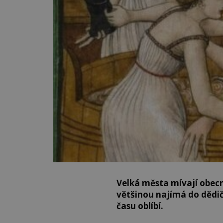
Velká města mívají obecní 
většinou najímá do dědič
času oblíbí.