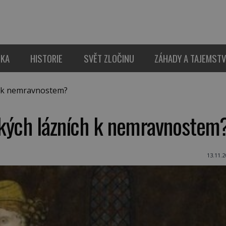
IKA
HISTORIE
SVĚT ZLOČINU
ZÁHADY A TAJEMSTV
h k nemravnostem?
ěkých lázních k nemravnostem
13.11.2