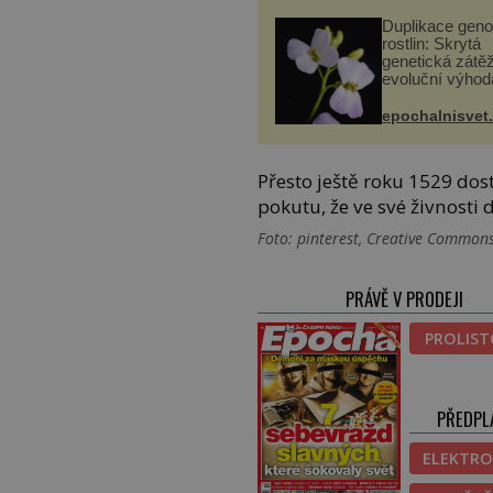
Duplikace gen
rostlin: Skrytá
genetická zátěž
evoluční výhod
epochalnisvet
Přesto ještě roku 1529 do
pokutu, že ve své živnost
Foto: pinterest, Creative Commons,
PRÁVĚ V PRODEJI
PROLIS
PŘEDPL
ELEKTRO