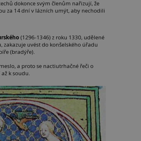
 cechů dokonce svým členům nařizují, že
u za 14 dní v lázních umýt, aby nechodili
urského
(1296-1346) z roku 1330, udělené
 zakazuje uvést do konšelského úřadu
íře (bradýře).
meslo, a proto se nactiutrhačné řeči o
í až k soudu.