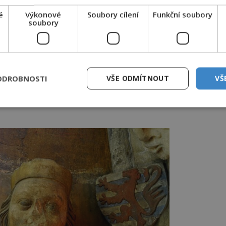
é
Výkonové
Soubory cílení
Funkční soubory
u být semeništěm hříchu. FOTO: pinterest
soubory
e
íků obrací k lepšímu. Když roku 1439
 uzdařů, staroměstská rada oficiálně
ODROBNOSTI
VŠE ODMÍTNOUT
VŠ
ebnické řemeslo za chvalitebné a dobré…
kteréhokoli řemesla vstupovati bez