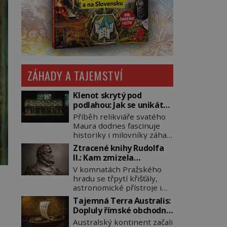
ZÁHADY A TAJEMSTVÍ
Klenot skrytý pod
podlahou: Jak se unikátní
románský poklad dostal
Příběh relikviáře svatého
do zapadlého Bečova?
Maura dodnes fascinuje
historiky i milovníky záhad
po celém světě. Tato
Ztracené knihy Rudolfa
románská zlatnická
II.: Kam zmizela
památka ze 13. století je
nejzáhadnější knihovna
V komnatách Pražského
po českých korunovačních
Evropy?
hradu se třpytí křišťály,
klenotech druhým
astronomické přístroje i
nejcennějším movitým
podivné alchymistické
majetkem v České
Tajemná Terra Australis:
rukopisy. Císař Rudolf II.
republice. Přestože byl
Dopluly římské obchodní
shromažďuje vše, co
klenot v roce 1985 po
lodě až do Austrálie?
Australský kontinent začali
souvisí s tajemstvím
dramatickém pátrání