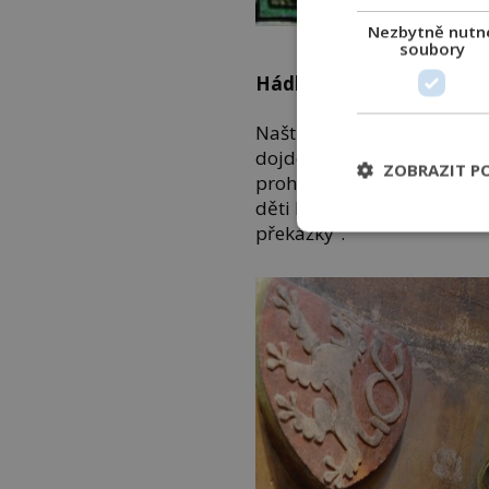
Nezbytně nutn
Středověké lázně moho
soubory
Hádka řemeslo pozvedn
Naštěstí se situace lazebn
dojde k hádce lazebníků a
ZOBRAZIT P
prohlásí, že „pokládá laz
děti lazebnické mohou do 
překážky“.