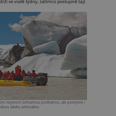
ydrží ve vodě týdny, zatímco postupně tají.
stům nejenom úchvatnou podívanou, ale poskytne i
dnou dávku adrenalinu.