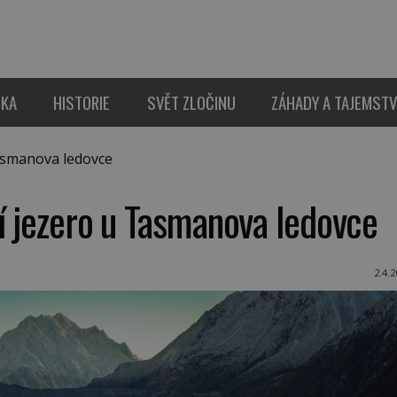
IKA
HISTORIE
SVĚT ZLOČINU
ZÁHADY A TAJEMSTV
asmanova ledovce
í jezero u Tasmanova ledovce
2.4.