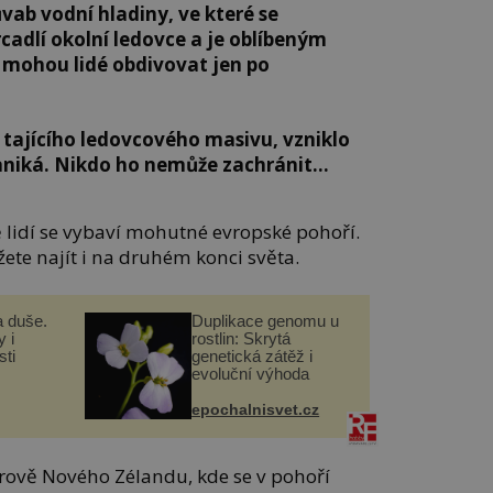
vab vodní hladiny, ve které se
cadlí okolní ledovce a je oblíbeným
, mohou lidé obdivovat jen po
 tajícího ledovcového masivu, vzniklo
aniká. Nikdo ho nemůže zachránit…
ě lidí se vybaví mohutné evropské pohoří.
ete najít i na druhém konci světa.
a duše.
Duplikace genomu u
 i
rostlin: Skrytá
ti
genetická zátěž i
evoluční výhoda
epochalnisvet.cz
trově Nového Zélandu, kde se v pohoří