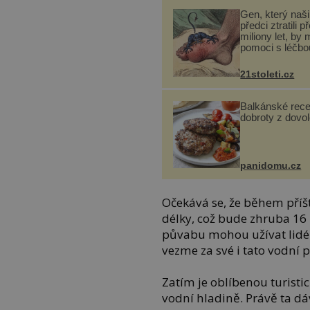
Gen, který naši 
předci ztratili p
miliony let, by 
pomoci s léčbo
„nemoci králů“
21stoleti.cz
Balkánské rece
dobroty z dovo
panidomu.cz
Očekává se, že během příš
délky, což bude zhruba 16 k
půvabu mohou užívat lidé 
vezme za své i tato vodní 
Zatím je oblíbenou turisti
vodní hladině. Právě ta d