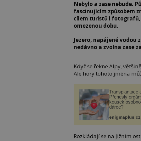
Nebylo a zase nebude. Pů
fascinujícím způsobem zr
cílem turistů i fotografů
omezenou dobu.
Jezero, napájené vodou z
nedávno a zvolna zase z
Když se řekne Alpy, většin
Ale hory tohoto jména můž
Transplantace 
Přenesly orgány
kousek osobnos
dárce?
enigmaplus.cz
Rozkládají se na Jižním os