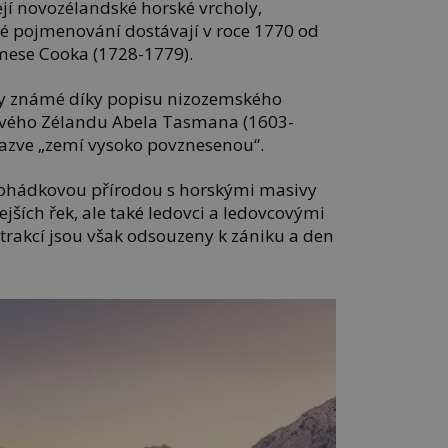
jí novozélandské horské vrcholy,
vé pojmenování dostávají v roce 1770 od
mese Cooka (1728-1779).
ory známé díky popisu nizozemského
Nového Zélandu Abela Tasmana (1603-
 nazve „zemí vysoko povznesenou“.
ohádkovou přírodou s horskými masivy
jších řek, ale také ledovci a ledovcovými
atrakcí jsou však odsouzeny k zániku a den