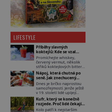
LIFESTYLE
Příběhy slavných
koktejlů: Kde se vzal
Manhattan a Bloody
Promíchejte whiskey,
Mary?
červený vermut, několik
střiků koktejlových bitters
a led, sceďte, ozdobte
Nápoj, která chutná po
koktejlovou třešinkou a
seně. Jak znechucený
tadá… Manhattan je tu! A
Američan vymyslel brčko
Dnes je brčko naprostou
pokud to má být skutečně
samozřejmostí. Jenže ještě
on, dejte si pozor, ať místo
v 19. století lidé upíjejí
klasické americké rye
limonády i koktejly dutými
whiskey či klidně
Kufr, který se konečně
stébly žita nebo žitné
bourbonu nepoužijete
rozjede. Proč lidé čekají
slámy. Fungují sice dobře,
skotskou whisku. Co se
na kolečka téměř pět
Kolo patří k nejstarším
mají ale jednu
stane? Inu, koktejl bude