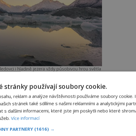
dovci i hladině jezera vždy působivou hrou světla
a stínu.
 stránky používají soubory cookie.
bsahu, reklam a analýze návštěvnosti používáme soubory cookie. 
ledovec, který je s délkou 23,5 kilometru
šich stránek také sdílíme s našimi reklamními a analytickými partn
 a rozkládá se na ploše 101 km2.
s dalšími informacemi, které jste jim poskytli nebo které shromá
v přitom během skoro celého 20. století
lužeb.
Více informací
e cca 28 kilometrů, než začne období jeho
CHNY PARTNERY
(1616) →