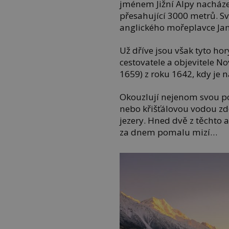
jménem Jižní Alpy nacháze
přesahující 3000 metrů. S
anglického mořeplavce Ja
Už dříve jsou však tyto h
cestovatele a objevitele 
1659) z roku 1642, kdy je
Okouzlují nejenom svou p
nebo křišťálovou vodou zde
jezery. Hned dvě z těchto 
za dnem pomalu mizí…