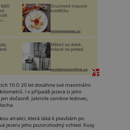
lidští
Gruzínské masové
řed
knedlíčky
mohl
u
nejsemsama.cz
pty,
Měkké na dotek,
lené
krásné na pohled
rezidenceonline.cz
tích 10 či 20 let dosáhne své maximální
ilometrů. I v případě jezera si jeho
jen dočasně. Jakmile zanikne ledovec,
plocha.
ckou atrakcí, která láká k plavbám po
ává jezeru jeho pozoruhodný vzhled. Kusy