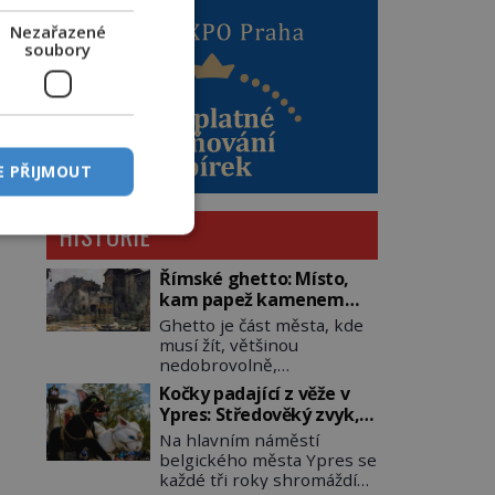
Nezařazené
soubory
E PŘIJMOUT
HISTORIE
Římské ghetto: Místo,
kam papež kamenem
dohodil
Ghetto je část města, kde
musí žít, většinou
nedobrovolně,
náboženská, rasová nebo
Kočky padající z věže v
národnostní menšina
Ypres: Středověký zvyk,
obyvatel. Bohaté
který dodnes budí
Na hlavním náměstí
historické zkušenosti mají
rozpaky
belgického města Ypres se
s takovým životem Židé. Už
každé tři roky shromáždí
od středověku jsou totiž v