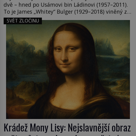
dvě – hned po Usámovi bin Ládinovi (1957–2011).
To je James „Whitey“ Bulger (1929–2018) viněný ze
spoluúčasti na 19 vraždách, vydírání a lichvy. A
SVĚT ZLOČINU
samozřejmě, krom toho je ještě drogový dealer,
který neváhá odstranit z cesty všechny práskače,
zatímco […]
Krádež Mony Lisy: Nejslavnější obraz