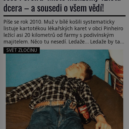
dcera – a sousedi o všem vědí!
Píše se rok 2010. Muž v bílé košili systematicky
listuje kartotékou lékařských karet v obci Pinheiro
ležící asi 20 kilometrů od farmy s podivínským
majitelem. Něco tu nesedí. Ledaže… Ledaže by ta
mladá dívka z farmy byla ne manželkou, ale
SVĚT ZLOČINU
dcerou – a všechny ty děti byly zplozené v incestu.
Na sociálním odboru jednoho z […]