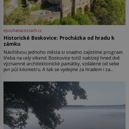
epochanacestach.cz
Historické Boskovice: Procházka od hradu k
zámku
Návštěvou jednoho města si snadno zajistíme program
třeba na celý víkend. Boskovice totiž nabízejí hned dvě
významné architektonické památky, vzdálené od sebe
jen půl kilometru. A tak se vydejme za hradem i za
zámkem do krásné jihomoravské krajiny. Trhová osada
Boskovice na okraji Drahanské vrchoviny vznikla někdy
ve13. století, a už v roce 1313 kronikáři zaznamenali