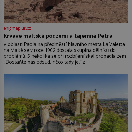
enigmaplus.cz
Krvavé maltské podzemí a tajemná Petra
V oblasti Paola na předměstí hlavního města La Valetta
na Maltě se v roce 1902 dostala skupina dělníků do
problémů. S několika se při rozbíjení skal propadla zem.
„Dostaňte nás odsud, něco tady je,“ z