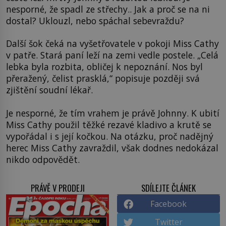
nesporné, že spadl ze střechy.. Jak a proč se na ni
dostal? Uklouzl, nebo spáchal sebevraždu?
Další šok čeká na vyšetřovatele v pokoji Miss Cathy
v patře. Stará paní leží na zemi vedle postele. „Celá
lebka byla rozbita, obličej k nepoznání. Nos byl
přeražený, čelist prasklá,“ popisuje později svá
zjištění soudní lékař.
Je nesporné, že tím vrahem je právě Johnny. K ubití
Miss Cathy použil těžké rezavé kladivo a krutě se
vypořádal i s její kočkou. Na otázku, proč nadějný
herec Miss Cathy zavraždil, však dodnes nedokázal
nikdo odpovědět.
PRÁVĚ V PRODEJI
SDÍLEJTE ČLÁNEK
Facebook
Twitter