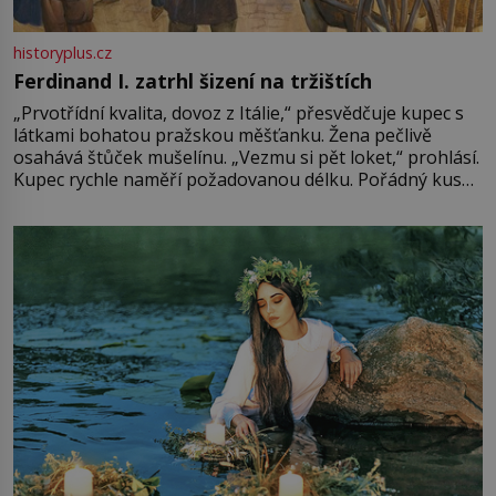
historyplus.cz
Ferdinand I. zatrhl šizení na tržištích
„Prvotřídní kvalita, dovoz z Itálie,“ přesvědčuje kupec s
látkami bohatou pražskou měšťanku. Žena pečlivě
osahává štůček mušelínu. „Vezmu si pět loket,“ prohlásí.
Kupec rychle naměří požadovanou délku. Pořádný kus
mu přitom zůstane za prsty… „Na šaty ho bude málo,
milostpaní. Stačí jenom na sukni,“ zhodnotí švadlena
množství růžového mušelínu. „Ošidili vás, podívejte.“
Vezme do ruky dřevěnou