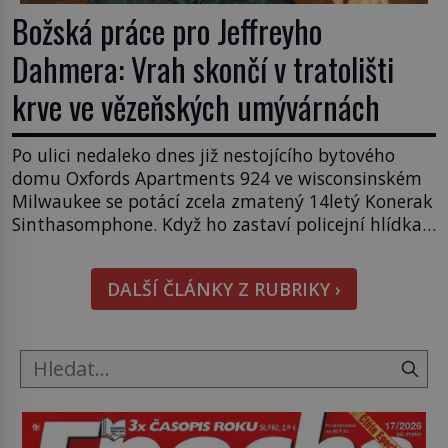
Božská práce pro Jeffreyho
Dahmera: Vrah skončí v tratolišti
krve ve vězeňských umývárnách
Po ulici nedaleko dnes již nestojícího bytového
domu Oxfords Apartments 924 ve wisconsinském
Milwaukee se potácí zcela zmatený 14letý Konerak
Sinthasomphone. Když ho zastaví policejní hlídka,
ochable jí nadiktuje adresu „jeho kamaráda“.
Strážníci ho dopraví zpět do udaného bytu. Oním
DALŠÍ ČLÁNKY Z RUBRIKY ›
„kamarádem“ je ovšem jeden z nejslavnějších
vrahů, Jeffrey Dahmer (1960–1994). Je 27. května
1991. […]