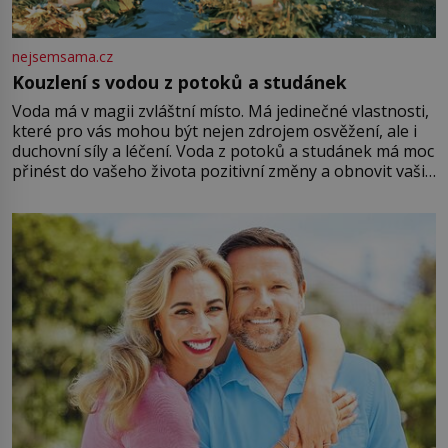
nejsemsama.cz
Kouzlení s vodou z potoků a studánek
Voda má v magii zvláštní místo. Má jedinečné vlastnosti,
které pro vás mohou být nejen zdrojem osvěžení, ale i
duchovní síly a léčení. Voda z potoků a studánek má moc
přinést do vašeho života pozitivní změny a obnovit vaši
energii. Využitím těchto přírodních zdrojů v magii
můžete obohatit své rituály a přinést do svého života
větší harmonii a klid. Je důležité