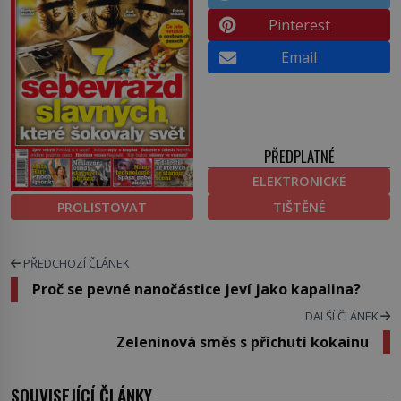
Pinterest
Email
PŘEDPLATNÉ
ELEKTRONICKÉ
PROLISTOVAT
TIŠTĚNÉ
PŘEDCHOZÍ ČLÁNEK
Proč se pevné nanočástice jeví jako kapalina?
DALŠÍ ČLÁNEK
Zeleninová směs s příchutí kokainu
SOUVISEJÍCÍ ČLÁNKY