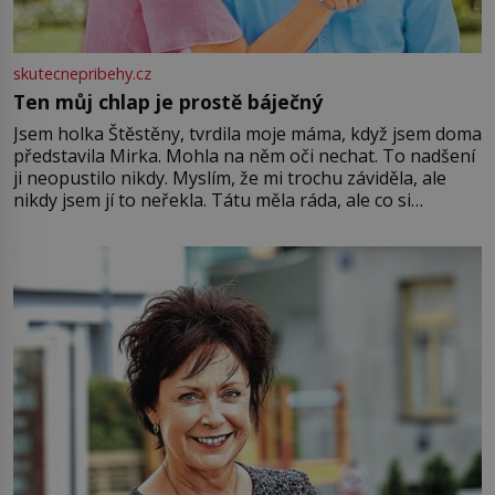
skutecnepribehy.cz
Ten můj chlap je prostě báječný
Jsem holka Štěstěny, tvrdila moje máma, když jsem doma
představila Mirka. Mohla na něm oči nechat. To nadšení
ji neopustilo nikdy. Myslím, že mi trochu záviděla, ale
nikdy jsem jí to neřekla. Tátu měla ráda, ale co si
pamatuji, tak jsme s Mirkem byli zamilovaní mnohem víc.
Jsme spolu moc rádi Tehdy byla jiná doba, když