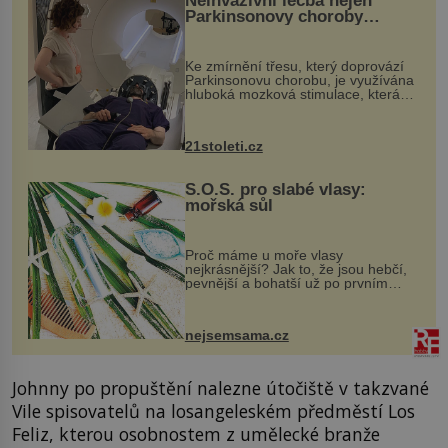
Neinvazivní léčba nejen
Parkinsonovy choroby
pomocí ultrazvukové
„helmy“
Ke zmírnění třesu, který doprovází
Parkinsonovu chorobu, je využívána
hluboká mozková stimulace, která
však vyžaduje vysoce invazivní
zákrok. Ultrazvuk zase není vhodný
k dostatečně přesnému zacílení ...
21stoleti.cz
S.O.S. pro slabé vlasy:
mořská sůl
Proč máme u moře vlasy
nejkrásnější? Jak to, že jsou hebčí,
pevnější a bohatší už po prvním
vykoupání? Protože sůl obsažená v
mořské vodě má blahodárný vliv.
Nejen na tělo a pokožku, ale i na
nejsemsama.cz
vlasy. ...
Johnny po propuštění nalezne útočiště v takzvané
Vile spisovatelů na losangeleském předměstí Los
Feliz, kterou osobnostem z umělecké branže