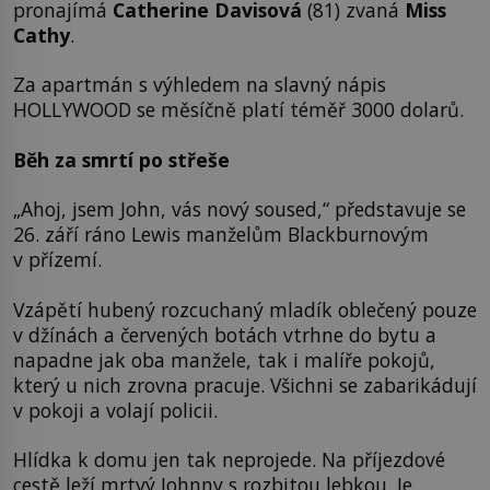
pronajímá
Catherine Davisová
(81) zvaná
Miss
Cathy
.
Za apartmán s výhledem na slavný nápis
HOLLYWOOD se měsíčně platí téměř 3000 dolarů.
Běh za smrtí po střeše
„Ahoj, jsem John, vás nový soused,“ představuje se
26. září ráno Lewis manželům Blackburnovým
v přízemí.
Vzápětí hubený rozcuchaný mladík oblečený pouze
v džínách a červených botách vtrhne do bytu a
napadne jak oba manžele, tak i malíře pokojů,
který u nich zrovna pracuje. Všichni se zabarikádují
v pokoji a volají policii.
Hlídka k domu jen tak neprojede. Na příjezdové
cestě leží mrtvý Johnny s rozbitou lebkou. Je