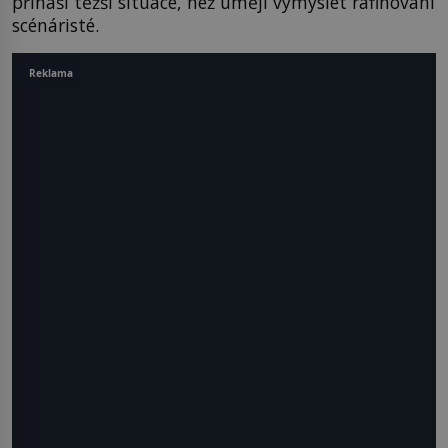
přináší těžší situace, než umějí vymyslet rafinovaní
scénáristé.
Reklama