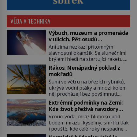
VĚDA A TECHNIKA
Výbuch, muzeum a promenáda
v ulicích. Pět osudů
nejslavnějších raketoplánů
Ani zima nezkazí přítomným
slavnostní okamžik. Se slunečními
brýlemi hledí na startující raketu,
která má do vesmíru vynést kromě
Rákos: Nenápadný poklad z
posádky také obyčejnou učitelku.
mokřadů
Po několika sekundách všem
Šumí ve větru na březích rybníků,
ztuhnou úsměvy, stroj totiž
ukrývá vodní ptáky a mnozí kolem
exploduje. Jejich konstrukce není
něj procházejí bez povšimnutí.
z levného kraje, daňové poplatníky
Přesto právě rákos pomáhal stavět
stojí miliardy dolarů. Na druhou
Extrémní podmínky na Zemi:
domy, vyrábět lodě, zapisovat první
stranu zvládnou jen představitelné
Kde život přežívá navzdory
texty a inspiroval řadu pověstí.
věci. Na malé kousky Název:
všemu
Vroucí voda, mráz hluboko pod
Tato skromná, ale užitečná
Columbia První […]
bodem mrazu, kyseliny, smrtící tlak
rostlina provází člověka už tisíce
i pouště, kde celé roky nespadne
let. Většina lidí vnímá rákos jen jako
jediná kapka deště. Na první
obyčejnou kulisu letního koupání.