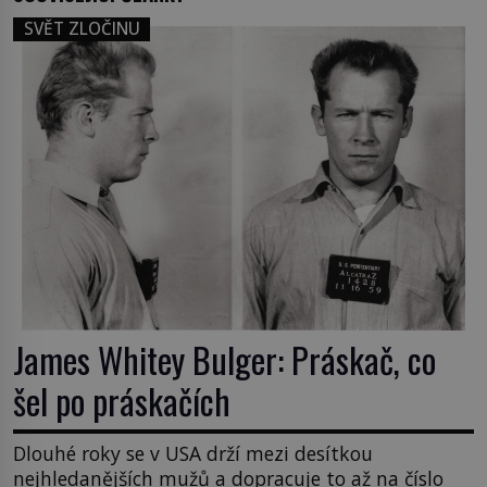
SVĚT ZLOČINU
James Whitey Bulger: Práskač, co
šel po práskačích
Dlouhé roky se v USA drží mezi desítkou
nejhledanějších mužů a dopracuje to až na číslo