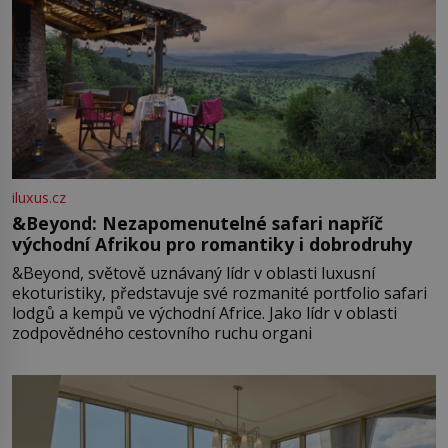
iluxus.cz
&Beyond: Nezapomenutelné safari napříč
východní Afrikou pro romantiky i dobrodruhy
&Beyond, světově uznávaný lídr v oblasti luxusní
ekoturistiky, představuje své rozmanité portfolio safari
lodgů a kempů ve východní Africe. Jako lídr v oblasti
zodpovědného cestovního ruchu organi