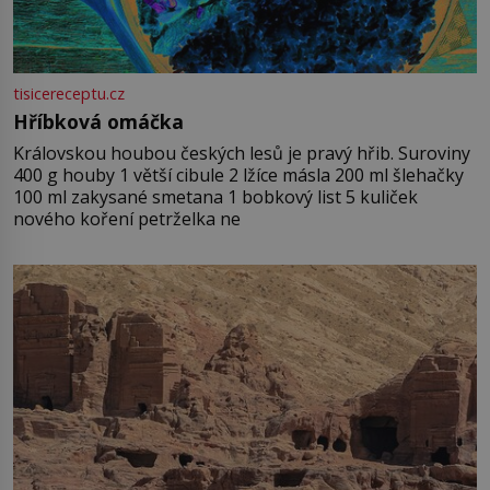
tisicereceptu.cz
Hříbková omáčka
Královskou houbou českých lesů je pravý hřib. Suroviny
400 g houby 1 větší cibule 2 lžíce másla 200 ml šlehačky
100 ml zakysané smetana 1 bobkový list 5 kuliček
nového koření petrželka ne