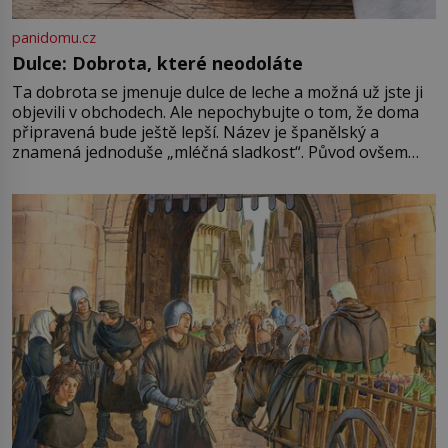
panidomu.cz
Dulce: Dobrota, které neodoláte
Ta dobrota se jmenuje dulce de leche a možná už jste ji
objevili v obchodech. Ale nepochybujte o tom, že doma
připravená bude ještě lepší. Název je španělský a
znamená jednoduše „mléčná sladkost“. Původ ovšem
není úplně jednoznačný, o autorství této receptury se
pře hned několik latinskoamerických zemí a k tomu
Francie, kde se traduje,