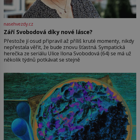
nasehvezdy.cz
Září Svobodová díky nové lásce?
Přestože jí osud připravil až příliš kruté momenty, nikdy
nepřestala věřit, že bude znovu šťastná. Sympatická
herečka ze seriálu Ulice Ilona Svobodová (64) se má už
několik týdnů potkávat se stejně