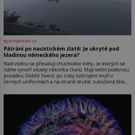
epochalnisvet.cz
Pátrání po nacistickém zlatě: Je ukryté pod
hladinou německého jezera?
Nad vodou se převalují chuchvalce mlhy, ze kterých se
náhle vynoří siluety několika člunů. Mají velmi podivnou
posádku. Dobře živení, po zuby ozbrojení muži v
černých uniformách a na straně druhé: zubožená těla
oblečená v chatrných vězeňských hadrech. Co tato
přízračná scéna znamená? Je jaro roku 1945, druhá
světová válka se chýlí ke konci. Jezero Stolpsee