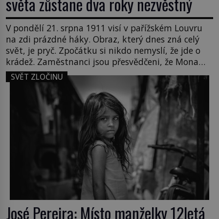
světa zůstane dva roky nezvěstný
V pondělí 21. srpna 1911 visí v pařížském Louvru
na zdi prázdné háky. Obraz, který dnes zná celý
svět, je pryč. Zpočátku si nikdo nemyslí, že jde o
krádež. Zaměstnanci jsou přesvědčeni, že Mona
Lisa je jen v restaurátorské dílně nebo u fotografa.
SVĚT ZLOČINU
Když se ukáže pravda, propukne jeden z největších
honů na zloděje v […]
José Pereira: Místo manželky 12letá