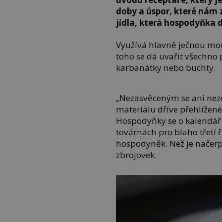
doby a úspor, které nám 
jídla, která hospodyňka d
Využívá hlavně ječnou mou
toho se dá uvařit všechno 
karbanátky nebo buchty.
„Nezasvěceným se ani nezd
materiálu dříve přehlížené
Hospodyňky se o kalendář
továrnách pro blaho třetí ř
hospodyněk. Než je načer
zbrojovek.