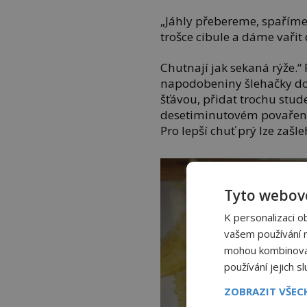
„Jáhly přebereme, spaříme
trošce cibule a dáme vařit
Chutnají jak sekaná rýže.“
napodobeniny šlehačky dop
šťávou, přidat trochu stud
desetiminutovém povaření 
Pro lepší chuť prý lze zašl
Tyto webové
K personalizaci o
vašem používání na
mohou kombinovat 
používání jejich s
ZOBRAZIT VŠE