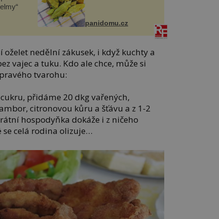
helmy“
panidomu.cz
oželet nedělní zákusek, i když kuchty a
bez vajec a tuku. Kdo ale chce, může si
epravého tvarohu:
g cukru, přidáme 20 dkg vařených,
mbor, citronovou kůru a šťávu a z 1-2
orátní hospodyňka dokáže i z ničeho
 se celá rodina olizuje…