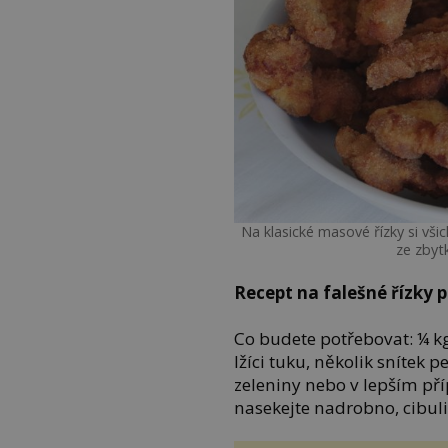
Na klasické masové řízky si všic
ze zbyt
Recept na falešné řízky 
Co budete potřebovat: ¼ kg
lžíci tuku, několik snítek p
zeleniny nebo v lepším př
nasekejte nadrobno, cibuli