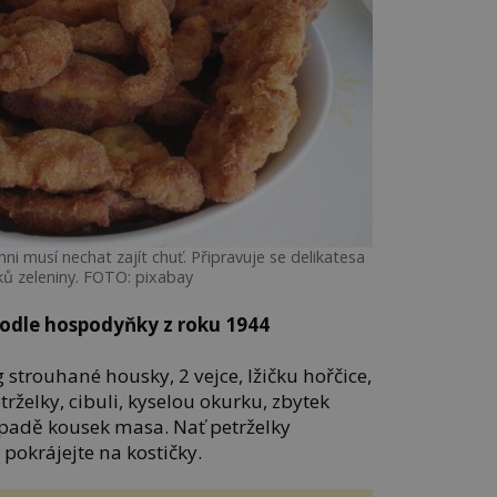
hni musí nechat zajít chuť. Připravuje se delikatesa
ků zeleniny. FOTO: pixabay
podle hospodyňky z roku 1944
 strouhané housky, 2 vejce, lžičku hořčice,
etrželky, cibuli, kyselou okurku, zbytek
ípadě kousek masa. Nať petrželky
 pokrájejte na kostičky.