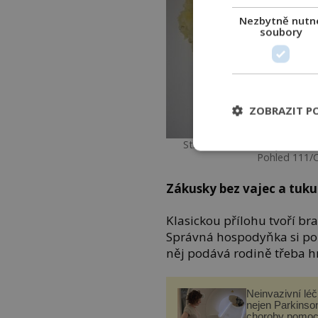
Nezbytně nutn
soubory
ZOBRAZIT P
Strouhané brambory se stáva
Pohled 111/
Zákusky bez vajec a tuku
Klasickou přílohu tvoří 
Správná hospodyňka si po
něj podává rodině třeba h
Neinvazivní lé
nejen Parkinso
choroby pomoc