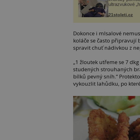
ultrazvukové „
21stoleti.cz
Dokonce i mlsalové nemusí 
koláče se často připravují 
spravit chuť nádivkou z n
„1 žloutek utřeme se 7 dk
studených strouhaných bra
bílků pevný sníh.“ Protekt
vykouzlit lahůdku, po které