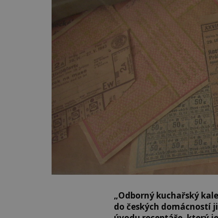
„Odborný kuchařský kale
do českých domácností ji
úvodu receptáře, který 