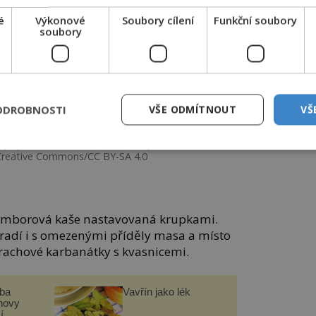
é
Výkonové
Soubory cílení
Funkční soubory
soubory
ODROBNOSTI
VŠE ODMÍTNOUT
VŠ
jí výchozí surovinou pro nepravý tvaroh. FOTO:
Creative Commons/CC BY-SA 4.0
bramborová kaše nastavovaná krupkami.
radí i s omezenými příděly masa a místo
rachové karbanátky s kvasnicemi.
čba
Vavřín jako lék
novy
í