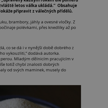
zvláště letos válka ukládá.“ Obsahuje
okáže připravit z válečných přídělů.
ku, brambory, jáhly a ovesné vločky. Z
počínaje polévkami, přes knedlíky až po
á, co se dá i v nynější době dobrého z
ho vykouzliti,“ dodává autorka.
 perou. Mladým dělnicím pracujícím v
íše totiž chybí znalosti dobrých
paly od svých maminek, musely do