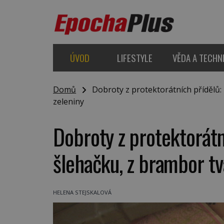
ÚVOD
LIFESTYLE
VĚDA A TECHN
Domů
Dobroty z protektorátních přídělů: Z
zeleniny
Dobroty z protektorátn
šlehačku, z brambor tva
HELENA STEJSKALOVÁ