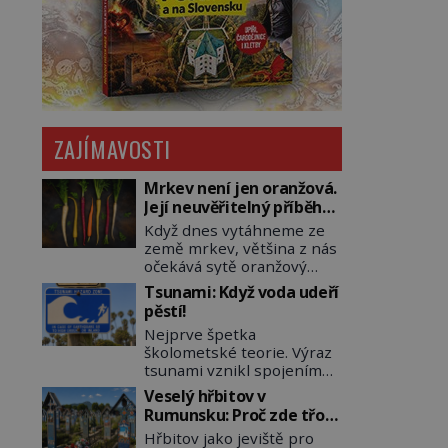
ZAJÍMAVOSTI
Mrkev není jen oranžová.
Její neuvěřitelný příběh
začíná fialovou barvou
Když dnes vytáhneme ze
země mrkev, většina z nás
očekává sytě oranžový
kořen. Jenže po většinu
Tsunami: Když voda udeří
své historie je mrkev
pěstí!
všechno možné, jen ne
Nejprve špetka
oranžová. Je fialová, žlutá,
školometské teorie. Výraz
bílá, někdy dokonce téměř
tsunami vznikl spojením
černá. Až díky stovkám let
japonských slov tsu
pečlivého šlechtění se z ní
Veselý hřbitov v
(přístav) a nami (vlna).
stává zelenina, bez které
Rumunsku: Proč zde třou
Jedná se o dlouhou vlnu,
si českou zahradu ani
pohřební plačky bídu s
Hřbitov jako jeviště pro
která je na volném moři
nedokážeme představit.