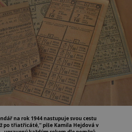
ndář na rok 1944 nastupuje svou cestu
ž po třiatřicáté,“ píše Kamila Hejdová v
je „upravený každým rokem dle poměrů