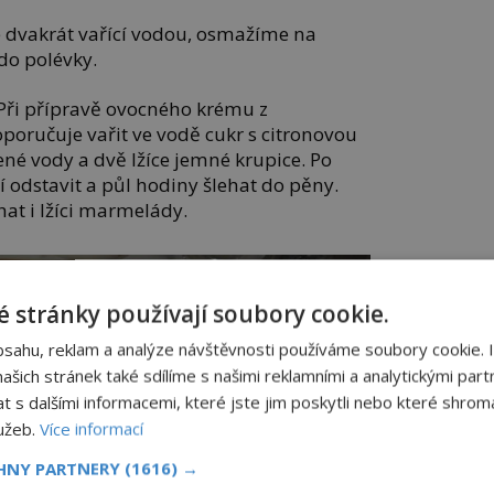
 dvakrát vařící vodou, osmažíme na
 do polévky.
 Při přípravě ovocného krému z
oručuje vařit ve vodě cukr s citronovou
ené vody a dvě lžíce jemné krupice. Po
odstavit a půl hodiny šlehat do pěny.
ehat i lžíci marmelády.
 stránky používají soubory cookie.
bsahu, reklam a analýze návštěvnosti používáme soubory cookie. 
šich stránek také sdílíme s našimi reklamními a analytickými partn
s dalšími informacemi, které jste jim poskytli nebo které shromá
lužeb.
Více informací
CHNY PARTNERY
(1616) →