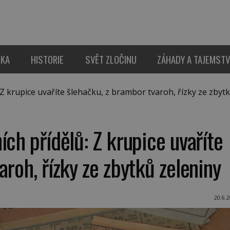
IKA
HISTORIE
SVĚT ZLOČINU
ZÁHADY A TAJEMSTV
 krupice uvaříte šlehačku, z brambor tvaroh, řízky ze zbyt
ích přídělů: Z krupice uvaříte
roh, řízky ze zbytků zeleniny
20.6.2