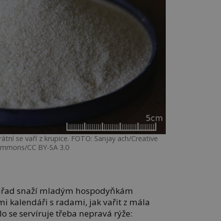
rátní se vaří z krupice. FOTO: Sanjay ach/Creative
mmons/CC BY-SA 3.0
 úřad snaží mladým hospodyňkám
i kalendáři s radami, jak vařit z mála
lo se servíruje třeba nepravá rýže: