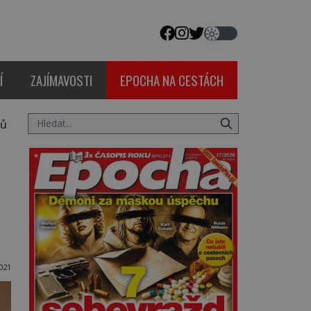
Í
ZAJÍMAVOSTI
EPOCHA NA CESTÁCH
ků
021