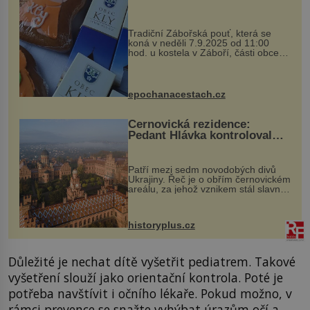
Tradiční Zábořská pouť, která se
koná v neděli 7.9.2025 od 11:00
hod. u kostela v Záboří, části obce
Kly u Mělníka. V programu naleznete
komentovanou prohlídku kostela,
dobovou hudbu, řemesla, atrakce...
epochanacestach.cz
Černovická rezidence:
Pedant Hlávka kontroloval
každou cihlu
Patří mezi sedm novodobých divů
Ukrajiny. Řeč je o obřím černovickém
areálu, za jehož vznikem stál slavný
český architekt Josef Hlávka. Ten si
na něm dal mimořádně záležet. Jeho
stavební plány by při ...
historyplus.cz
Důležité je nechat dítě vyšetřit pediatrem. Takové
vyšetření slouží jako orientační kontrola. Poté je
potřeba navštívit i očního lékaře. Pokud možno, v
rámci prevence se snažte vyhýbat úrazům očí a