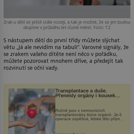
Zrak u dětí se ještě stále rozvíjí, a tak je možné, že se jim budou
dioptrie v průběhu let různě měnit. Foto: TZ
S nástupem dětí do první třídy můžete slýchat
větu „Já ale nevidím na tabuli“. Varovné signály, že
se zrakem vašeho dítěte není něco v pořádku,
můžete pozorovat mnohem dříve, a předejít tak
rozvinutí se oční vady.
Transplantace a duše.
Přenesly orgány i kousek
osobnosti dárce?
Ročně jsou v nemocnicích
transplantovány tisíce orgánů. Je-li
operace úspěšná, lidské tělo přijme
darovaný orgán za své a pacient
může vést plnohodnotný život. Ale co
když při transplantaci nepřijímám...