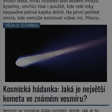
Vroucí voda, mráz hluboko pod bodem mrazu,
kyseliny, smrtící tlak i pouště, kde celé roky
nespadne jediná kapka deště. Na první pohled
místa, kde nemůže existovat vůbec nic. Přesto
právě tady vědci objevují organismy, které
VĚDA A TECHNIKA
posouvají hranice života. Každý nový nález mění
naše představy o tom, co všechno dokáže příroda a
napovídá, kde bychom jednou […]
Kosmická hádanka: Jaká je největší
kometa ve známém vesmíru?
Vesmír se rozpíná stále rychleji. Jenže, jak je to