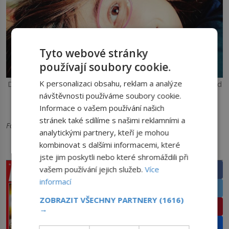
Tyto webové stránky
používají soubory cookie.
K personalizaci obsahu, reklam a analýze
Důležitá je také spolupráce s rodiči. Jiná situace nastává, pokud
jde o terapeutické nošení kontaktních čoček, které aplikuje
návštěvnosti používáme soubory cookie.
oftalmolog při léčbě některých očních onemocnění i v nízkém
Informace o vašem používání našich
věku. Foto: Pixabay
stránek také sdílíme s našimi reklamními a
Foto: Úvodní foto: TZ
analytickými partnery, kteří je mohou
kombinovat s dalšími informacemi, které
PRÁVĚ V PRODEJI
SDÍLEJTE ČLÁNEK
jste jim poskytli nebo které shromáždili při
Facebook
vašem používání jejich služeb.
Více
informací
Twitter
ZOBRAZIT VŠECHNY PARTNERY
(1616)
Pinterest
→
Email