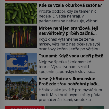
Kde se vzala okurková sezóna?
Prostě období, kdy se téměř nic
neděje. Divadla nehrají, v
parlamentu se nehlasuje, všichni
jsou na dovolené a média tak
Mrkev není jen oranžová. Její
nemají o čem mluvit a psát. A
neuvěřitelný příběh začíná
vymýšlejí si proto témata, které
fialovou barvou
Když dnes vytáhneme ze země
nikoho nezajímají. Proč je však ona
mrkev, většina z nás očekává sytě
letní doba spojovaná zrovna s
oranžový kořen. Jenže po většinu
okurkami? Okurkovou sezónu
své historie je mrkev všechno
známe už od poloviny 19. století,
Tsunami: Když voda udeří pěstí!
možné, jen ne oranžová. Je fialová,
ovšem jako Češi […]
Nejprve špetka školometské
žlutá, bílá, někdy dokonce téměř
teorie. Výraz tsunami vznikl
černá. Až díky stovkám let
spojením japonských slov tsu
pečlivého šlechtění se z ní stává
(přístav) a nami (vlna). Jedná se o
zelenina, bez které si českou
Veselý hřbitov v Rumunsku:
dlouhou vlnu, která je na volném
zahradu ani nedokážeme
Proč zde třou pohřební plačky
moři takřka nepostřehnutelná.
představit. Její příběh je […]
bídu s nouzí?
Hřbitov jako jeviště pro mystérium
Ačkoli je vlnová délka tsunami i 300
smrti. Mezi hrobovými místy půda
kilometrů, výška vlny na volném
promáčená slzami, smutek a
moři je maximálně 1,5 metru.
vědomí konečnosti lidské existence.
Máme se podobné obří vlny obávat