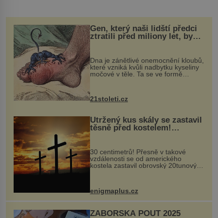
Gen, který naši lidští předci
ztratili před miliony let, by
mohl pomoci s léčbou
„nemoci králů“
Dna je zánětlivé onemocnění kloubů,
které vzniká kvůli nadbytku kyseliny
močové v těle. Ta se ve formě
krystalků ukládá v blízkosti kloubů,
nejčastěji přitom postihuje palce na
nohou, a způsobuje bole...
21stoleti.cz
Utržený kus skály se zastavil
těsně před kostelem!
Ochránila ho boží síla?
30 centimetrů! Přesně v takové
vzdálenosti se od amerického
kostela zastavil obrovský 20tunový
balvan, který se v květnu 2014
nečekaně odtrhl od nedaleké skály
při její demolici. Podle místních stojí
enigmaplus.cz
...
ZÁBOŘSKÁ POUŤ 2025