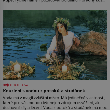
Kupec rychle naměří požadovanou délku. Pořádný kus
mu přitom zůstane za prsty… „Na šaty ho bude málo,
milostpaní. Stačí jenom na sukni,“ zhodnotí švadlena
množství růžového mušelínu. „Ošidili vás, podívejte.“
Vezme do ruky dřevěnou
nejsemsama.cz
Kouzlení s vodou z potoků a studánek
Voda má v magii zvláštní místo. Má jedinečné vlastnosti,
které pro vás mohou být nejen zdrojem osvěžení, ale i
duchovní síly a léčení. Voda z potoků a studánek má moc