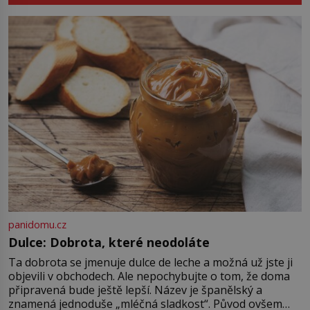
starověké civilizace, a to o 15
století dříve? Již od starověku
kartografové zakreslovali do map
záhadný kontinent Terra Australis
– Jižní zemi. Proč? Do jisté míry to
byl smysl pro […]
panidomu.cz
Dulce: Dobrota, které neodoláte
Ta dobrota se jmenuje dulce de leche a možná už jste ji
objevili v obchodech. Ale nepochybujte o tom, že doma
připravená bude ještě lepší. Název je španělský a
znamená jednoduše „mléčná sladkost“. Původ ovšem