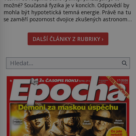
možné? Současná fyzika je v koncích. Odpovědí by
mohla být hypotetická temná energie. Právě na tu
se zaměří pozornost dvojice zkušených astronomů.
Namísto ní ale objeví něco mnohem
hmatatelnějšího. Naprosto rekordní kometu!
DALŠÍ ČLÁNKY Z RUBRIKY ›
Astronomové Pedro Bernardinelli a Gary Bernstein
mravenčí prací zkoumají archivní snímky v rámci
Průzkumu temné energie […]