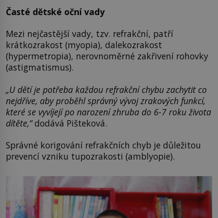
Časté dětské oční vady
Mezi nejčastější vady, tzv. refrakční, patří
krátkozrakost (myopia), dalekozrakost
(hypermetropia), nerovnoměrné zakřivení rohovky
(astigmatismus).
„U dětí je potřeba každou refrakční chybu zachytit co
nejdříve, aby proběhl správný vývoj zrakových funkcí,
které se vyvíjejí po narození zhruba do 6-7 roku života
dítěte,“
dodává Pišteková.
Správné korigování refrakčních chyb je důležitou
prevencí vzniku tupozrakosti (amblyopie).