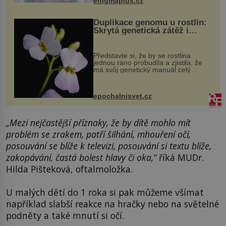
enigmaplus.cz
Duplikace genomu u rostlin:
Skrytá genetická zátěž i
evoluční výhoda
Představte si, že by se rostlina
jednou ráno probudila a zjistila, že
má svůj genetický manuál celý
dvakrát. Přesně to se občas v
přírodě stane – a podle nového
výzkumu to může být pro druhy
epochalnisvet.cz
vstupenka...
„Mezi nejčastější příznaky, že by dítě mohlo mít
problém se zrakem, patří šilhání, mhouření očí,
posouvání se blíže k televizi, posouvání si textu blíže,
zakopávání, častá bolest hlavy či oka,“
říká MUDr.
Hilda Pišteková, oftalmoložka.
U malých dětí do 1 roka si pak můžeme všímat
například slabší reakce na hračky nebo na světelné
podněty a také mnutí si očí.