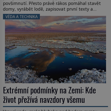
povšimnutí. Přesto právě rákos pomáhal stavět
domy, vyrábět lodě, zapisovat první texty a
inspiroval řadu pověstí. Tato skromná, ale
VĚDA A TECHNIKA
užitečná rostlina provází člověka už tisíce let.
Většina lidí vnímá rákos jen jako obyčejnou kulisu
letního koupání. Stačí se však podívat […]
Extrémní podmínky na Zemi: Kde
život přežívá navzdory všemu