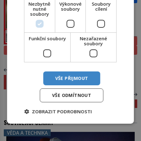
Nezbytně
Výkonové
Soubory
nutné
soubory
cílení
soubory
PŘEDPLATNÉ
Funkční soubory
Nezařazené
ELEKTRONICKÉ
soubory
PROLISTOVAT
TIŠTĚNÉ
PŘEDCHOZÍ ČLÁNEK
VŠE PŘIJMOUT
Císařští vojáci okradli mrtvolu slavného
vojevůdce
DALŠÍ ČLÁNEK
VŠE ODMÍTNOUT
Smutný prim Česka: Jsme číslo 1 ve vaření pika
ZOBRAZIT PODROBNOSTI
SOUVISEJÍCÍ ČLÁNKY
VĚDA A TECHNIKA