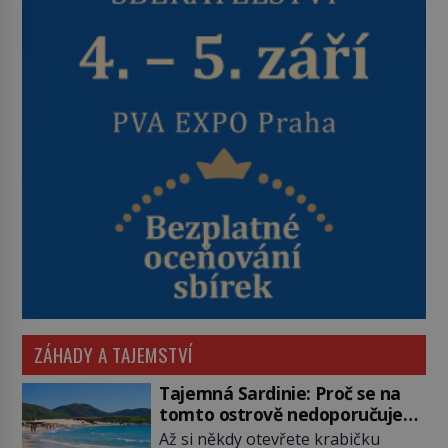
ZÁHADY A TAJEMSTVÍ
Tajemná Sardinie: Proč se na
tomto ostrově nedoporučuje
pytlovat „mořské brambory“?
Až si někdy otevřete krabičku