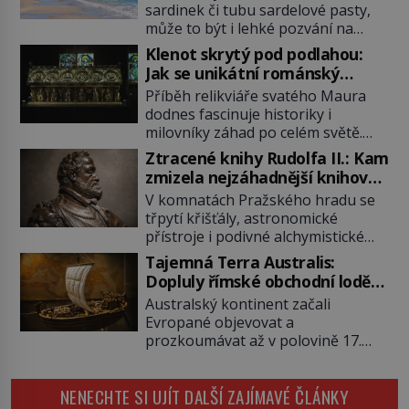
sardinek či tubu sardelové pasty,
může to být i lehké pozvání na
cestu do srdce Středozemního
Klenot skrytý pod podlahou:
moře, na ostrov hrdých Sardů.
Jak se unikátní románský
Věděli jste, že to byl právě italský
poklad dostal do zapadlého
Příběh relikviáře svatého Maura
ostrov Sardinie, jenž těmto
Bečova?
dodnes fascinuje historiky i
produktům moře propůjčil své
milovníky záhad po celém světě.
jméno. Co dalšího je pro Sardinii
Tato románská zlatnická památka
typické a pro Středoevropana
Ztracené knihy Rudolfa II.: Kam
ze 13. století je po českých
zajímavé? Na mapách má […]
zmizela nejzáhadnější knihovna
korunovačních klenotech druhým
Evropy?
V komnatách Pražského hradu se
nejcennějším movitým majetkem v
třpytí křišťály, astronomické
České republice. Přestože byl
přístroje i podivné alchymistické
klenot v roce 1985 po dramatickém
rukopisy. Císař Rudolf II.
pátrání kriminalistů úspěšně
Tajemná Terra Australis:
shromažďuje vše, co souvisí s
nalezen, jeho minulost stále
Dopluly římské obchodní lodě
tajemstvím přírody, hvězd i
obestírá hustá mlha. Otázky, jak
až do Austrálie?
Australský kontinent začali
lidského poznání. Jenže po jeho
přesně se tato […]
Evropané objevovat a
smrti se jeho slavné sbírky začínají
prozkoumávat až v polovině 17.
rozpadat a část z nich mizí navždy.
století. Existuje však možnost, že
Kdo odnesl nejvzácnější knihy? A
by se o tento vzdálený kontinent
existují ještě někde zapomenuté
NENECHTE SI UJÍT DALŠÍ ZAJÍMAVÉ ČLÁNKY
mohly zajímat již evropské
rukopisy, které nikdo […]