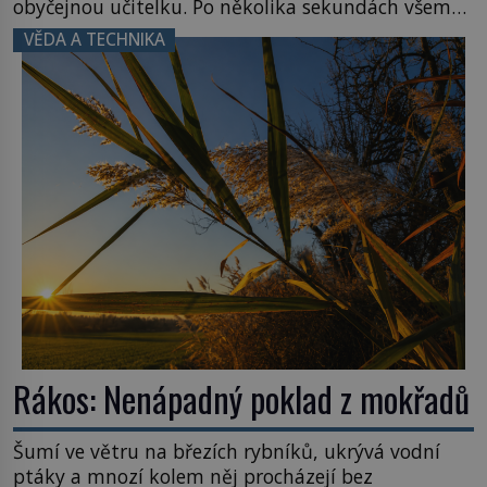
obyčejnou učitelku. Po několika sekundách všem
ztuhnou úsměvy, stroj totiž exploduje. Jejich
VĚDA A TECHNIKA
konstrukce není z levného kraje, daňové
poplatníky stojí miliardy dolarů. Na druhou stranu
zvládnou jen představitelné věci. Na malé kousky
Název: Columbia První […]
Rákos: Nenápadný poklad z mokřadů
Šumí ve větru na březích rybníků, ukrývá vodní
ptáky a mnozí kolem něj procházejí bez