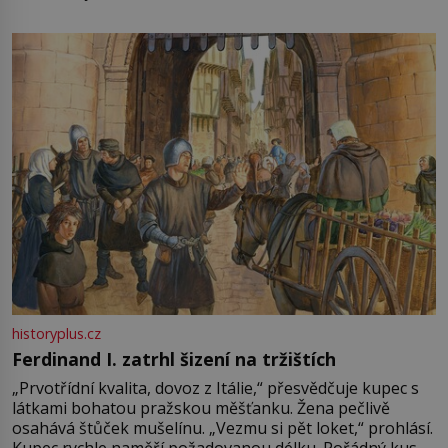
není úplně jednoznačný, o autorství této receptury se
pře hned několik latinskoamerických zemí a k tomu
Francie, kde se traduje,
historyplus.cz
Ferdinand I. zatrhl šizení na tržištích
„Prvotřídní kvalita, dovoz z Itálie,“ přesvědčuje kupec s
látkami bohatou pražskou měšťanku. Žena pečlivě
osahává štůček mušelínu. „Vezmu si pět loket,“ prohlásí.