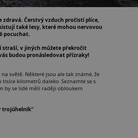
zdravá. Čerstvý vzduch pročistí plíce,
existují také lesy, které mohou nervovou
ě pocuchat.
 straší, v jiných můžete překročit
 vás budou pronásledovat přízraky!
 na světě. Některé jsou ale tak známé, že
 tisíce kilometrů daleko. Seznamte se s
ým by se lidé měli raději obloukem
trojúhelník“