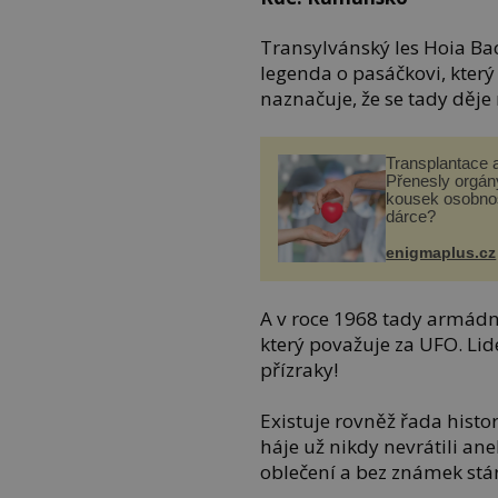
Transylvánský les Hoia Bac
legenda o pasáčkovi, který
naznačuje, že se tady děj
Transplantace 
Přenesly orgány
kousek osobnos
dárce?
enigmaplus.cz
A v roce 1968 tady armádn
který považuje za UFO. Lid
přízraky!
Existuje rovněž řada histor
háje už nikdy nevrátili ane
oblečení a bez známek stár