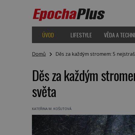
ÚVOD
LIFESTYLE
VĚDA A TECHN
Domů
Děs za každým stromem: 5 nejstrašid
Děs za každým stromem
světa
KATEŘINA M. KOŠUTOVÁ