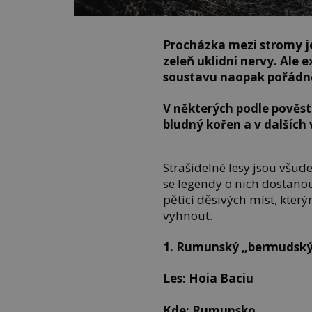
Procházka mezi stromy je 
zeleň uklidní nervy. Ale 
soustavu naopak pořádn
V některých podle pověstí
bludný kořen a v dalších
Strašidelné lesy jsou všude
se legendy o nich dostanou
pěticí děsivých míst, kter
vyhnout.
1. Rumunský „bermudský 
Les: Hoia Baciu
Kde: Rumunsko