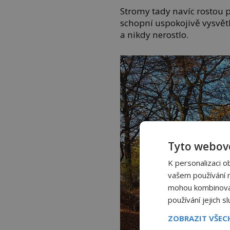
Stromy tady navíc rostou 
schopní uspokojivě vysvětli
a nikdy nerostlo.
Tyto webové
K personalizaci o
vašem používání na
mohou kombinovat 
používání jejich s
ZOBRAZIT VŠE