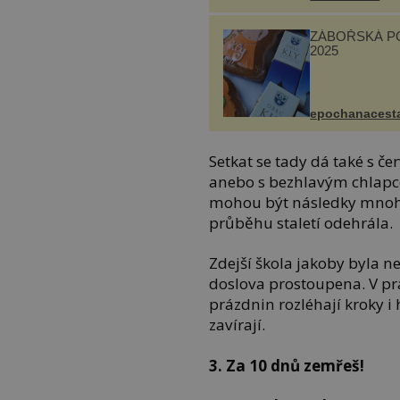
ZÁBOŘSKÁ P
2025
epochanacest
Setkat se tady dá také s 
anebo s bezhlavým chlapcem
mohou být následky mnoha 
průběhu staletí odehrála.
Zdejší škola jakoby byla n
doslova prostoupena. V p
prázdnin rozléhají kroky i 
zavírají.
3. Za 10 dnů zemřeš!