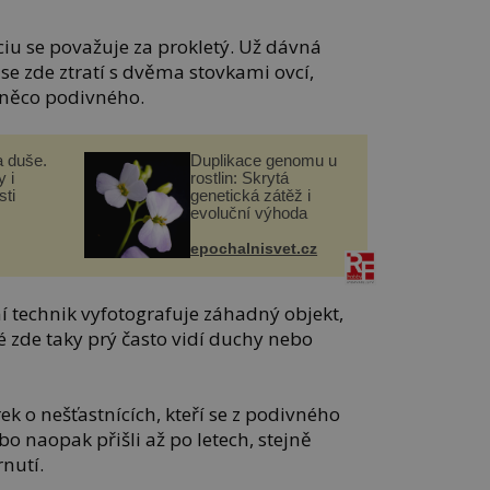
iu se považuje za prokletý. Už dávná
 se zde ztratí s dvěma stovkami ovcí,
e něco podivného.
a duše.
Duplikace genomu u
 i
rostlin: Skrytá
ti
genetická zátěž i
evoluční výhoda
epochalnisvet.cz
í technik vyfotografuje záhadný objekt,
é zde taky prý často vidí duchy nebo
ek o nešťastnících, kteří se z podivného
bo naopak přišli až po letech, stejně
nutí.