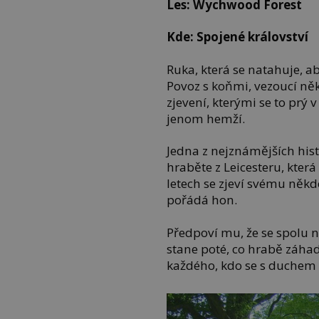
Les: Wychwood Forest
Kde: Spojené království
Ruka, která se natahuje, 
Povoz s koňmi, vezoucí něko
zjevení, kterými se to prý 
jenom hemží.
Jedna z nejznámějších his
hraběte z Leicesteru, kter
letech se zjeví svému někd
pořádá hon.
Předpoví mu, že se spolu n
stane poté, co hrabě záhad
každého, kdo se s duchem t