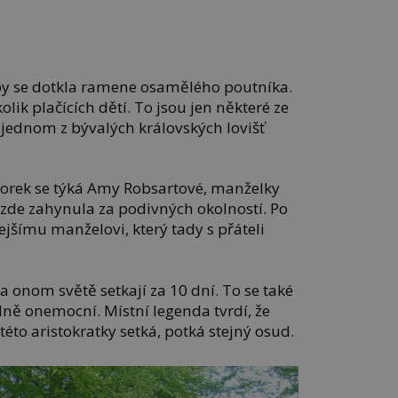
aby se dotkla ramene osamělého poutníka.
lik plačících dětí. To jsou jen některé ze
v jednom z bývalých královských lovišť
torek se týká Amy Robsartové, manželky
á zde zahynula za podivných okolností. Po
ejšímu manželovi, který tady s přáteli
a onom světě setkají za 10 dní. To se také
ně onemocní. Místní legenda tvrdí, že
éto aristokratky setká, potká stejný osud.