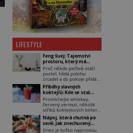
LIFESTYLE
Feng šuej: Tajemství
prostoru, který má
přinášet štěstí
Proč někdo pečlivě otáčí
postel, hlídá polohu
zrcadel a do pokoje přidává
rostliny, vodu nebo dřevo?
Příběhy slavných
Feng šuej tvrdí, že domov
koktejlů: Kde se vzal
není jen soubor zdí a
Manhattan a Bloody
Promíchejte whiskey,
nábytku. Je to prostor,
Mary?
červený vermut, několik
kterým proudí energie
střiků koktejlových bitters
čchi a jeho uspořádání
a led, sceďte, ozdobte
může ovlivňovat, jak se v
Nápoj, která chutná po
koktejlovou třešinkou a
něm člověk cítí. Feng šuej
seně. Jak znechucený
tadá… Manhattan je tu! A
má kořeny ve staré Číně a
Američan vymyslel brčko
Dnes je brčko naprostou
pokud to má být skutečně
jeho historie […]