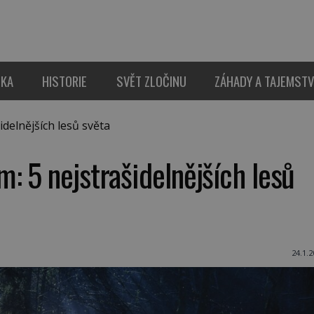
IKA
HISTORIE
SVĚT ZLOČINU
ZÁHADY A TAJEMSTV
elnějších lesů světa
: 5 nejstrašidelnějších lesů
24.1.2