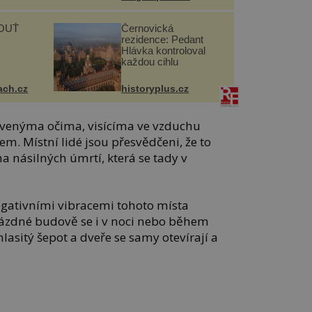
OUŤ
Černovická
rezidence: Pedant
Hlávka kontroloval
každou cihlu
ach.cz
historyplus.cz
červenýma očima, visícíma ve vzduchu
. Místní lidé jsou přesvědčeni, že to
násilných úmrtí, která se tady v
egativními vibracemi tohoto místa
rázdné budově se i v noci nebo během
hlasitý šepot a dveře se samy otevírají a