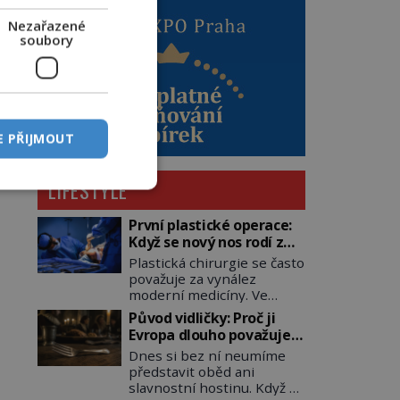
Nezařazené
soubory
E PŘIJMOUT
LIFESTYLE
První plastické operace:
Když se nový nos rodí z
kůže na tváři
Plastická chirurgie se často
považuje za vynález
moderní medicíny. Ve
skutečnosti jsou její
Původ vidličky: Proč ji
kořeny staré více než dva a
Evropa dlouho považuje
půl tisíce let. V dobách, kdy
za nástroj samotného
Dnes si bez ní neumíme
ještě neexistují antibiotika
satana?
představit oběd ani
ani anestezie, se odvážní
slavnostní hostinu. Když se
lékaři pokoušejí vracet