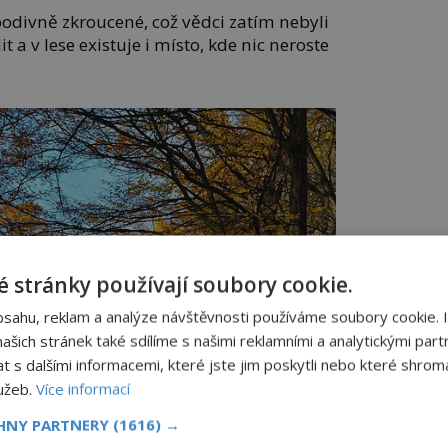
podivně zkroucené, což vědci zatím nebyli
t a v lese existuje i místo, kde nic neroste
 stránky používají soubory cookie.
bsahu, reklam a analýze návštěvnosti používáme soubory cookie. 
šich stránek také sdílíme s našimi reklamními a analytickými partn
s dalšími informacemi, které jste jim poskytli nebo které shromá
lužeb.
Více informací
CHNY PARTNERY
(1616) →