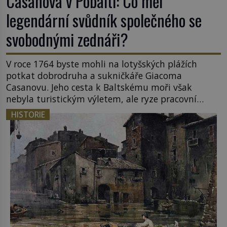
Casanova v Pobaltí: Co měl
legendární svůdník společného se
svobodnými zednáři?
V roce 1764 byste mohli na lotyšských plážích
potkat dobrodruha a sukničkáře Giacoma
Casanovu. Jeho cesta k Baltskému moři však
nebyla turistickým výletem, ale ryze pracovní
cestou se zištnými úmysly. Jaký cíl Casanova
HISTORIE
sledoval, když se například procházel uličkami
lotyšské Rigy? Casanova v Pobaltí kontaktoval
tamní zednářské lóže. Nebyl v této oblasti žádným
nováčkem, protože do zednářské […]