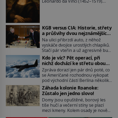
Leonardo da Vinci (1452–1519).
Jenže jeho nevinně usmívající dámu
obklopují otazníky, na některé
historici odpověď objeví, jiné
zůstanou nezodpovězené. Kam si ji
pověsil Napoleon? Samotný císař
KGB versus CIA: Historie, střety
Napoleon Bonaparte (1769–1821)
a průšvihy dvou nejznámějších
má pro malbu slabost, a tak si ji
tajných služeb historie
Na ulici přibrzdí auto, z něhož
ještě jako první konzul přemístí do
vyskáče dvojice urostlých chlapíků.
své ložnice v Tuilerisjkém […]
Stačí pár vteřin a už agresivně buší
na dveře. O další okamžik později
Kdo je víc? Pět operací, při
vlečou nebožáka do auta, a pak už
nichž dochází ke střetu obou
ho nikdy nikdo nespatří. Dostal se
tajných služeb
Zpráva dorazí jen pár dnů poté, co
totiž do rukou všemocné KGB. Jako
se Američané rozhodnou vykopat
sourozenci, kteří si nemohou přijít
pod východní částí Berlína několik
na jméno. Neustále se předhání v
stovek metrů dlouhý tunel. Sověti
plánování sabotáží, […]
Záhada kolonie Roanoke:
na sobě nenechají nic znát a
Zůstalo jen jedno slovo!
nechají nepřítele, aby si myslel, že
Domy jsou opuštěné, borový les
je přechytračil. Cennou informaci
tiše hučí a večerní stíny se plazí
jim dodá jeden z agentů. Oba
mezi kmeny. Kolem osady je nově
tábory jsou zvyklé působit v pozadí
postavená palisáda, ale ani to
a podle situace tlačit, jak oni […]