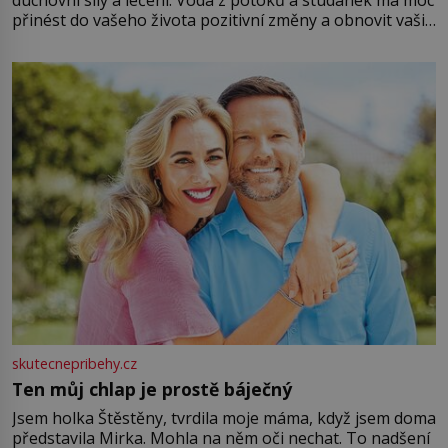
přinést do vašeho života pozitivní změny a obnovit vaši
energii. Využitím těchto přírodních zdrojů v magii
můžete obohatit své rituály a přinést do svého života
větší harmonii a klid. Je důležité
skutecnepribehy.cz
Ten můj chlap je prostě báječný
Jsem holka Štěstěny, tvrdila moje máma, když jsem doma
představila Mirka. Mohla na něm oči nechat. To nadšení