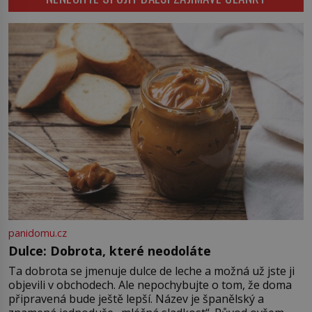
zastaví policejní hlídka, ochable jí
nadiktuje adresu „jeho kamaráda“.
Strážníci ho dopraví zpět do
udaného bytu. Oním „kamarádem“
je ovšem jeden z nejslavnějších
vrahů, Jeffrey Dahmer (1960–1994).
Je 27. května 1991. […]
panidomu.cz
Dulce: Dobrota, které neodoláte
Ta dobrota se jmenuje dulce de leche a možná už jste ji
objevili v obchodech. Ale nepochybujte o tom, že doma
připravená bude ještě lepší. Název je španělský a