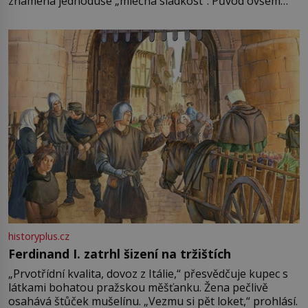
znamená jednoduše „mléčná sladkost“. Původ ovšem
není úplně jednoznačný, o autorství této receptury se
pře hned několik latinskoamerických zemí a k tomu
Francie, kde se traduje,
historyplus.cz
Ferdinand I. zatrhl šizení na tržištích
„Prvotřídní kvalita, dovoz z Itálie,“ přesvědčuje kupec s
látkami bohatou pražskou měšťanku. Žena pečlivě
osahává štůček mušelínu. „Vezmu si pět loket,“ prohlásí.