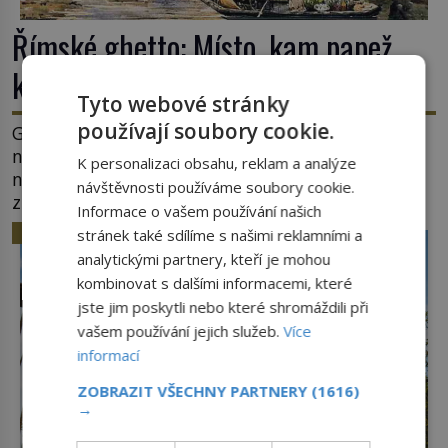
Římské ghetto: Místo, kam papež
kamenem dohodil
Tyto webové stránky
používají soubory cookie.
Ghetto je část města, kde musí žít, většinou
nedobrovolně, náboženská, rasová nebo
K personalizaci obsahu, reklam a analýze
národnostní menšina obyvatel. Bohaté historické
návštěvnosti používáme soubory cookie.
zkušenosti mají s takovým životem Židé. Už od
Informace o vašem používání našich
středověku jsou totiž v každou chvíli nuceni v
HISTORIE
stránek také sdílíme s našimi reklamními a
nějakém žít. Mezi ty nejslavnější patří i římské
analytickými partnery, kteří je mohou
ghetto založené v roce 1555. Pokud jde o vztah
kombinovat s dalšími informacemi, které
k Židům, nemá se Řím čím chlubit. […]
jste jim poskytli nebo které shromáždili při
vašem používání jejich služeb.
Více
informací
ZOBRAZIT VŠECHNY PARTNERY
(1616)
→