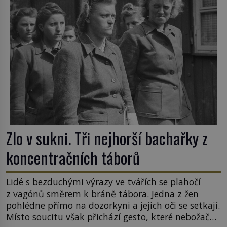
Zlo v sukni. Tři nejhorší bachařky z
koncentračních táborů
Lidé s bezduchými výrazy ve tvářích se plahočí
z vagónů směrem k bráně tábora. Jedna z žen
pohlédne přímo na dozorkyni a jejich oči se setkají.
Místo soucitu však přichází gesto, které nebožačku