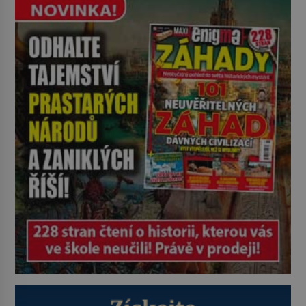
nejspíš nedokáže osadníky
zachránit. Muži, ženy, děti – všichni
jsou pryč. Nadobro a navždycky!
Kapitán John White (asi 1539–1593)
v srpnu 1587 naposledy zamává
své právě narozené vnučce a
vstoupí na palubu. Nechce […]