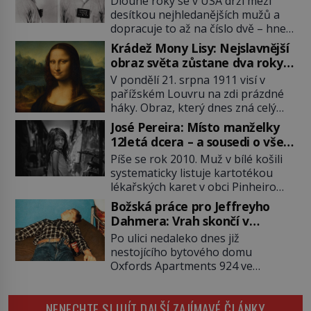
Dlouhé roky se v USA drží mezi
desítkou nejhledanějších mužů a
dopracuje to až na číslo dvě – hned
po Usámovi bin Ládinovi (1957–
Krádež Mony Lisy: Nejslavnější
2011). To je James „Whitey“ Bulger
obraz světa zůstane dva roky
(1929–2018) viněný ze spoluúčasti
nezvěstný
V pondělí 21. srpna 1911 visí v
na 19 vraždách, vydírání a lichvy. A
pařížském Louvru na zdi prázdné
samozřejmě, krom toho je ještě
háky. Obraz, který dnes zná celý
drogový dealer, který neváhá
svět, je pryč. Zpočátku si nikdo
odstranit z cesty všechny práskače,
José Pereira: Místo manželky
nemyslí, že jde o krádež.
zatímco […]
12letá dcera – a sousedi o všem
Zaměstnanci jsou přesvědčeni, že
vědí!
Píše se rok 2010. Muž v bílé košili
Mona Lisa je jen v restaurátorské
systematicky listuje kartotékou
dílně nebo u fotografa. Když se
lékařských karet v obci Pinheiro
ukáže pravda, propukne jeden z
ležící asi 20 kilometrů od farmy s
největších honů na zloděje v […]
Božská práce pro Jeffreyho
podivínským majitelem. Něco tu
Dahmera: Vrah skončí v
nesedí. Ledaže… Ledaže by ta
tratolišti krve ve vězeňských
Po ulici nedaleko dnes již
mladá dívka z farmy byla ne
umývárnách
nestojícího bytového domu
manželkou, ale dcerou – a všechny
Oxfords Apartments 924 ve
ty děti byly zplozené v incestu. Na
wisconsinském Milwaukee se
sociálním odboru jednoho z […]
potácí zcela zmatený 14letý
NENECHTE SI UJÍT DALŠÍ ZAJÍMAVÉ ČLÁNKY
Konerak Sinthasomphone. Když ho