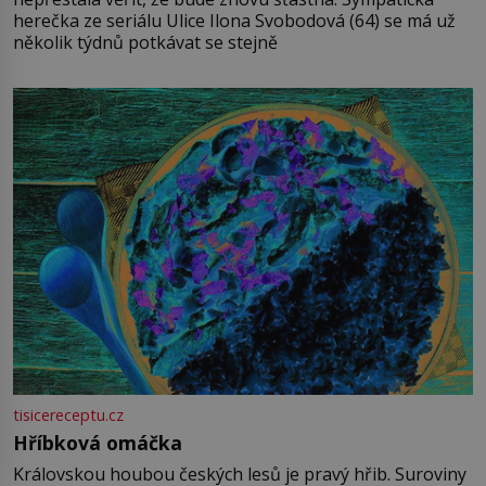
herečka ze seriálu Ulice Ilona Svobodová (64) se má už
několik týdnů potkávat se stejně
tisicereceptu.cz
Hříbková omáčka
Královskou houbou českých lesů je pravý hřib. Suroviny