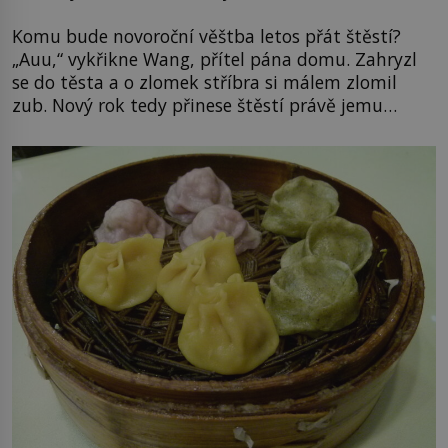
Komu bude novoroční věštba letos přát štěstí?
„Auu,“ vykřikne Wang, přítel pána domu. Zahryzl
se do těsta a o zlomek stříbra si málem zlomil
zub. Nový rok tedy přinese štěstí právě jemu…