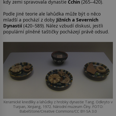
kdy zemi spravovala dynastie
Čchin
(265‒420).
Podle jiné teorie ale lahůdka může být o něco
mladší a pochází z doby
Jižních a Severních
Dynastií
(420–589). Nález vzbudí diskusi, jestli
populární plněné taštičky pocházejí právě odsud.
Keramické knedlíky a lahůdky z hrobky dynastie Tang. Odkryto v
Turpan, Xinjiang, 1972. Národní muzeum Číny. FOTO:
BabelStone/Creative Commons/CC BY-SA 3.0