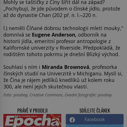
Mohly se taštičky z Číny šířit dál na západ?
„Pochybuji, že jde původem o čínské jídlo, protože
až do dynastie Chan (202 př. n. l.‒220 n.
l.) neměli Číňané dobrou technologii mletí mouky,“
domnívá se
Eugene Anderson,
odborník na
historii jídla, emeritní profesor antropologie z
Kalifornské univerzity v Riverside. Předpokládá, že
rodištěm tohoto pokrmu je dnešní Blízký východ.
Souhlasí s ním i
Miranda Brownová
, profesorka
čínských studií na Univerzitě v Michiganu. Myslí si,
že Čína je rájem jedlíků knedlíků už kolem roku
300, ale není jejich skutečnou vlastí.
Foto: pixabay, Creative Commons, Úvodní fotografie: pixabay
PRÁVĚ V PRODEJI
SDÍLEJTE ČLÁNEK
Facebook