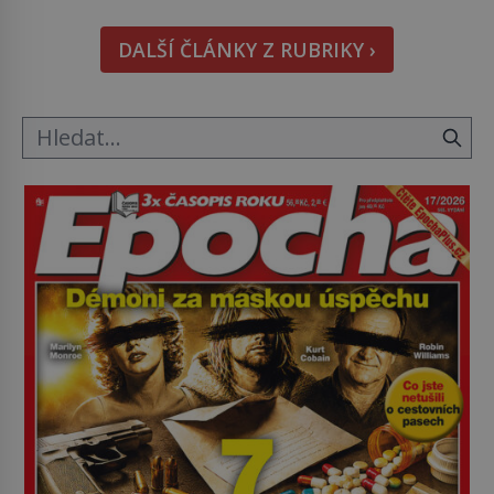
posílá rovnou do plynové komory. Jména jako
Rudolf Höss (1901–1947), Josef Mengele (1911–
DALŠÍ ČLÁNKY Z RUBRIKY ›
1979) či Heinrich Himmler (1900–1945) zná každý,
o koho se historie jen otřela. Jenže […]