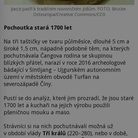
Jiaozi patří k tradičním novoročním jídlům. FOTO: Brücke-
Osteuropa/Creative Commons/CC0
Pochoutka stará 1700 let
Na tři taštičky ve tvaru půlměsíce, dlouhé 5 cm a
široké 1,5 cm, nápadně podobné těm, na kterých
pochutnávala Čangova rodina se skupinou
blízkých přátel, narazí v roce 2016 archeologové
bádající v Sinťijang – Ujgurském autonomním
území v městském obvodě Turfan na
severozápadě Číny.
Pustí se do analýz, které jim prozradí, že jsou staré
1700 let a kuchaři na jejich výrobu použili
pšeničnou mouku a maso.
Strávníci si na nich pochutnávali možná už
v období vlády
Tří králů
(220–280), nebo v době,