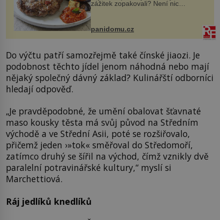
zážitek zopakovali? Není nic
snazšího. Pljeskavica (10 porcí)
Možná jste ji ochutnali na dovolené v
bývalé Jugoslávii, lze ji vi...
panidomu.cz
Do výčtu patří samozřejmě také čínské jiaozi. Je
podobnost těchto jídel jenom náhodná nebo mají
nějaký společný dávný základ? Kulinářští odborníci
hledají odpověď.
„Je pravděpodobné, že umění obalovat šťavnaté
maso kousky těsta má svůj původ na Středním
východě a ve Střední Asii, poté se rozšiřovalo,
přičemž jeden ›»tok« směřoval do Středomoří,
zatímco druhý se šířil na východ, čímž vznikly dvě
paralelní potravinářské kultury,“ myslí si
Marchettiová.
Ráj jedlíků knedlíků