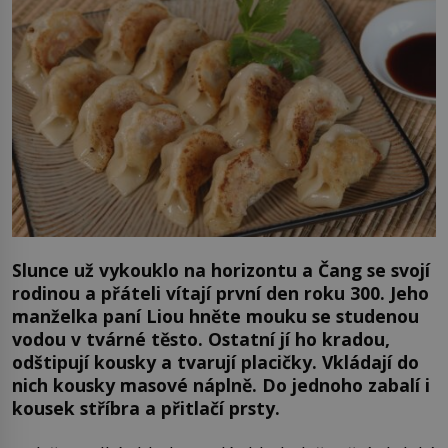
Slunce už vykouklo na horizontu a Čang se svojí
rodinou a přáteli vítají první den roku 300. Jeho
manželka paní Liou hněte mouku se studenou
vodou v tvárné těsto. Ostatní jí ho kradou,
odštipují kousky a tvarují placičky. Vkládají do
nich kousky masové náplně. Do jednoho zabalí i
kousek stříbra a přitlačí prsty.