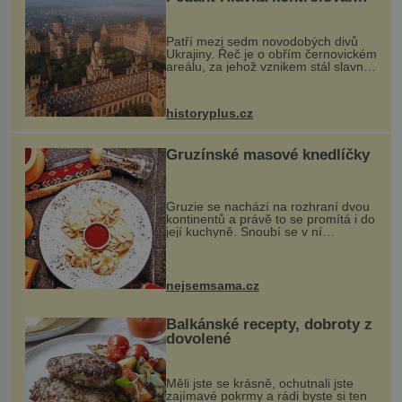
každou cihlu
Patří mezi sedm novodobých divů
Ukrajiny. Řeč je o obřím černovickém
areálu, za jehož vznikem stál slavný
český architekt Josef Hlávka. Ten si
na něm dal mimořádně záležet. Jeho
stavební plány by při ...
historyplus.cz
Gruzínské masové knedlíčky
Gruzie se nachází na rozhraní dvou
kontinentů a právě to se promítá i do
její kuchyně. Snoubí se v ní
evropské a asijské chutě a díky tomu
vznikají rozmanité a chuťově bohaté
pokrmy, které rozhodně st...
nejsemsama.cz
Balkánské recepty, dobroty z
dovolené
Měli jste se krásně, ochutnali jste
zajímavé pokrmy a rádi byste si ten