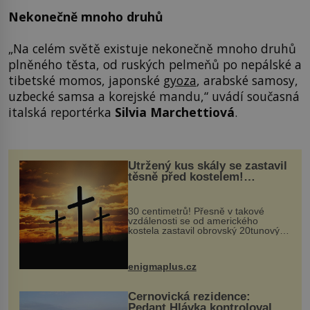
Nekonečně mnoho druhů
„Na celém světě existuje nekonečně mnoho druhů
plněného těsta, od ruských pelmeňů po nepálské a
tibetské momos, japonské
gyoza
, arabské samosy,
uzbecké samsa a korejské mandu,“ uvádí současná
italská reportérka
Silvia Marchettiová
.
Utržený kus skály se zastavil
těsně před kostelem!
Ochránila ho boží síla?
30 centimetrů! Přesně v takové
vzdálenosti se od amerického
kostela zastavil obrovský 20tunový
balvan, který se v květnu 2014
nečekaně odtrhl od nedaleké skály
při její demolici. Podle místních stojí
enigmaplus.cz
...
Černovická rezidence:
Pedant Hlávka kontroloval