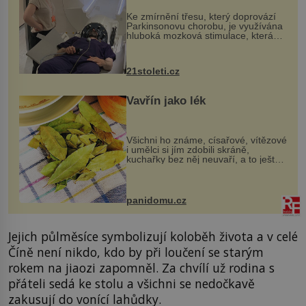
„helmy“
Ke zmírnění třesu, který doprovází
Parkinsonovu chorobu, je využívána
hluboká mozková stimulace, která
však vyžaduje vysoce invazivní
zákrok. Ultrazvuk zase není vhodný
k dostatečně přesnému zacílení ...
21stoleti.cz
Vavřín jako lék
Všichni ho známe, císařové, vítězové
i umělci si jím zdobili skráně,
kuchařky bez něj neuvaří, a to ještě
nevíte, že bobkový list může výrazně
zmírnit některé naše neduhy.
Obsahuje v malém množství ně...
panidomu.cz
Jejich půlměsíce symbolizují koloběh života a v celé
Číně není nikdo, kdo by při loučení se starým
rokem na jiaozi zapomněl. Za chvílí už rodina s
přáteli sedá ke stolu a všichni se nedočkavě
zakusují do vonící lahůdky.