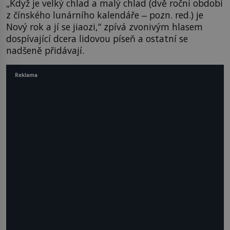
„Když je velký chlad a malý chlad (dvě roční období
z čínského lunárního kalendáře ‒ pozn. red.) je
Nový rok a jí se jiaozi,“ zpívá zvonivým hlasem
dospívající dcera lidovou píseň a ostatní se
nadšeně přidávají.
Reklama