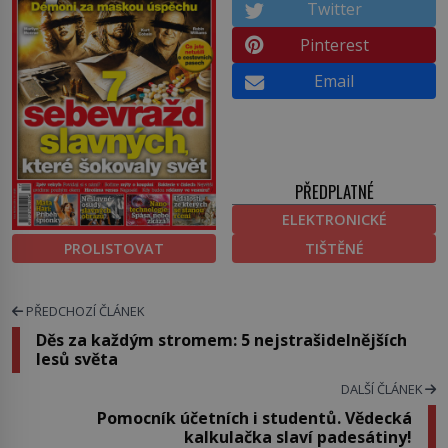
Twitter
Pinterest
Email
PŘEDPLATNÉ
ELEKTRONICKÉ
PROLISTOVAT
TIŠTĚNÉ
PŘEDCHOZÍ ČLÁNEK
Děs za každým stromem: 5 nejstrašidelnějších
lesů světa
DALŠÍ ČLÁNEK
Pomocník účetních i studentů. Vědecká
kalkulačka slaví padesátiny!