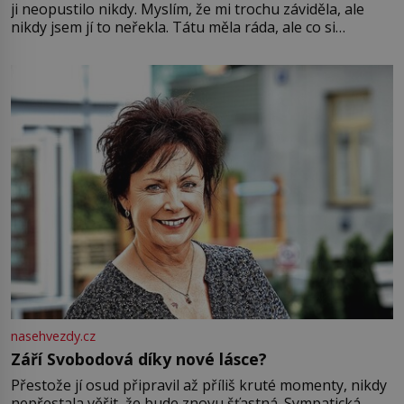
ji neopustilo nikdy. Myslím, že mi trochu záviděla, ale
nikdy jsem jí to neřekla. Tátu měla ráda, ale co si
pamatuji, tak jsme s Mirkem byli zamilovaní mnohem víc.
Jsme spolu moc rádi Tehdy byla jiná doba, když
nasehvezdy.cz
Září Svobodová díky nové lásce?
Přestože jí osud připravil až příliš kruté momenty, nikdy
nepřestala věřit, že bude znovu šťastná. Sympatická