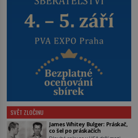
SVĚT ZLOČINU
James Whitey Bulger: Práskač,
co šel po práskačích