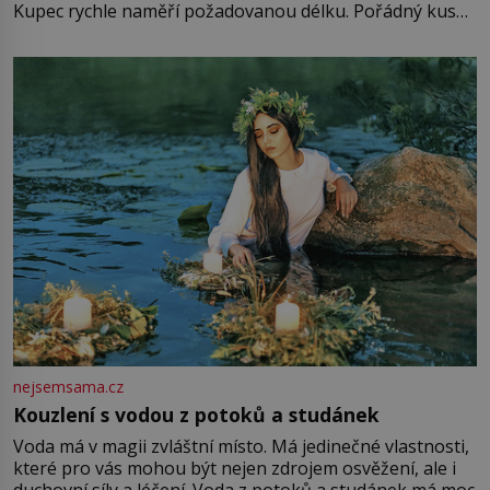
Kupec rychle naměří požadovanou délku. Pořádný kus
mu přitom zůstane za prsty… „Na šaty ho bude málo,
milostpaní. Stačí jenom na sukni,“ zhodnotí švadlena
množství růžového mušelínu. „Ošidili vás, podívejte.“
Vezme do ruky dřevěnou
nejsemsama.cz
Kouzlení s vodou z potoků a studánek
Voda má v magii zvláštní místo. Má jedinečné vlastnosti,
které pro vás mohou být nejen zdrojem osvěžení, ale i
duchovní síly a léčení. Voda z potoků a studánek má moc