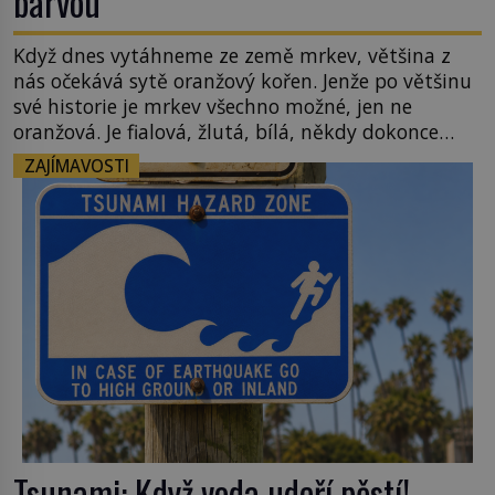
barvou
Když dnes vytáhneme ze země mrkev, většina z
nás očekává sytě oranžový kořen. Jenže po většinu
své historie je mrkev všechno možné, jen ne
oranžová. Je fialová, žlutá, bílá, někdy dokonce
téměř černá. Až díky stovkám let pečlivého
ZAJÍMAVOSTI
šlechtění se z ní stává zelenina, bez které si českou
zahradu ani nedokážeme představit. Její příběh je
[…]
Tsunami: Když voda udeří pěstí!