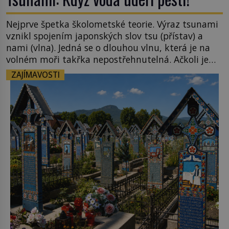
Nejprve špetka školometské teorie. Výraz tsunami
vznikl spojením japonských slov tsu (přístav) a
nami (vlna). Jedná se o dlouhou vlnu, která je na
volném moři takřka nepostřehnutelná. Ačkoli je
vlnová délka tsunami i 300 kilometrů, výška vlny
ZAJÍMAVOSTI
na volném moři je maximálně 1,5 metru. Máme se
podobné obří vlny obávat i v Evropě? Vznik
tsunami si […]