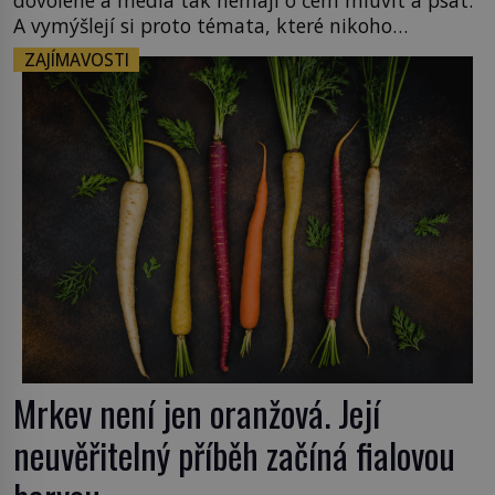
dovolené a média tak nemají o čem mluvit a psát.
A vymýšlejí si proto témata, které nikoho
nezajímají. Proč je však ona letní doba spojovaná
ZAJÍMAVOSTI
zrovna s okurkami? Okurkovou sezónu známe už
od poloviny 19. století, ovšem jako Češi […]
Mrkev není jen oranžová. Její
neuvěřitelný příběh začíná fialovou