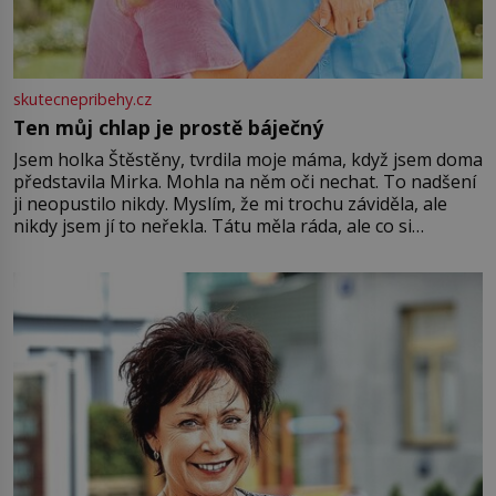
skutecnepribehy.cz
Ten můj chlap je prostě báječný
Jsem holka Štěstěny, tvrdila moje máma, když jsem doma
představila Mirka. Mohla na něm oči nechat. To nadšení
ji neopustilo nikdy. Myslím, že mi trochu záviděla, ale
nikdy jsem jí to neřekla. Tátu měla ráda, ale co si
pamatuji, tak jsme s Mirkem byli zamilovaní mnohem víc.
Jsme spolu moc rádi Tehdy byla jiná doba, když