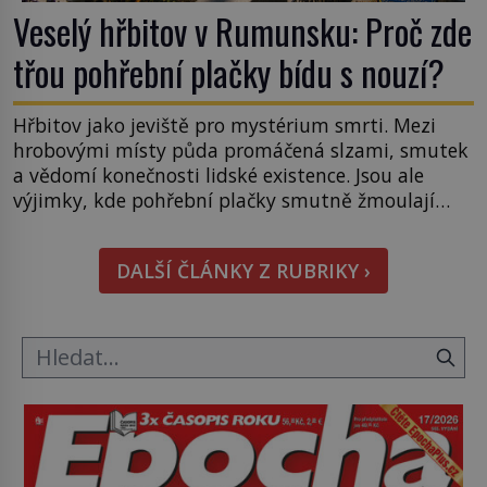
Veselý hřbitov v Rumunsku: Proč zde
třou pohřební plačky bídu s nouzí?
Hřbitov jako jeviště pro mystérium smrti. Mezi
hrobovými místy půda promáčená slzami, smutek
a vědomí konečnosti lidské existence. Jsou ale
výjimky, kde pohřební plačky smutně žmoulají
kapesníky nikoli při smutečním obřadu, ale při
pohledu na výši vyměřené podpory
DALŠÍ ČLÁNKY Z RUBRIKY ›
v nezaměstnanosti. Kam vás pozveme? Unikátní
hřbitov, který si vysloužil název „Veselý“, najdeme
v rumunské vesnici Sapanta, nedaleko hranic […]