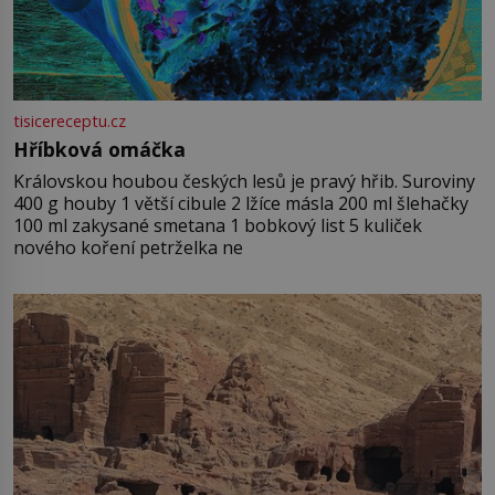
tisicereceptu.cz
Hříbková omáčka
Královskou houbou českých lesů je pravý hřib. Suroviny
400 g houby 1 větší cibule 2 lžíce másla 200 ml šlehačky
100 ml zakysané smetana 1 bobkový list 5 kuliček
nového koření petrželka ne