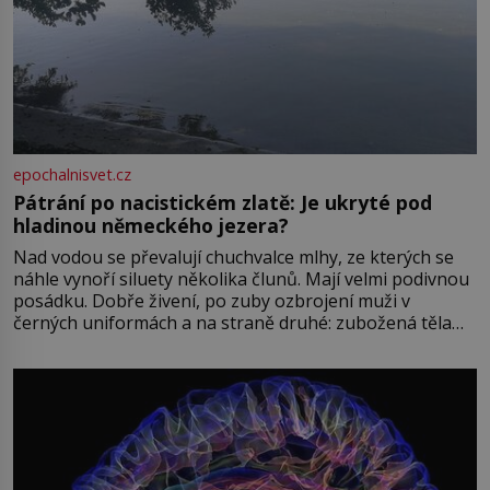
epochalnisvet.cz
Pátrání po nacistickém zlatě: Je ukryté pod
hladinou německého jezera?
Nad vodou se převalují chuchvalce mlhy, ze kterých se
náhle vynoří siluety několika člunů. Mají velmi podivnou
posádku. Dobře živení, po zuby ozbrojení muži v
černých uniformách a na straně druhé: zubožená těla
oblečená v chatrných vězeňských hadrech. Co tato
přízračná scéna znamená? Je jaro roku 1945, druhá
světová válka se chýlí ke konci. Jezero Stolpsee