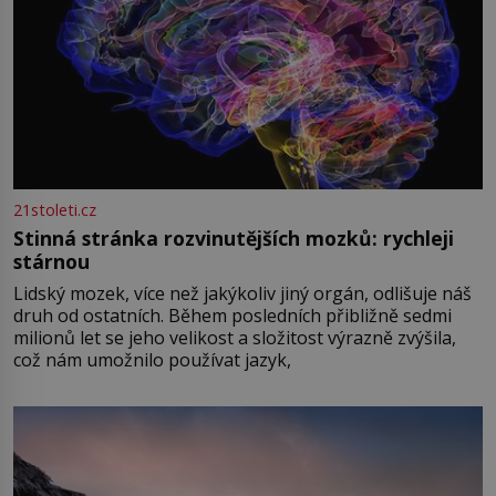
21stoleti.cz
Stinná stránka rozvinutějších mozků: rychleji
stárnou
Lidský mozek, více než jakýkoliv jiný orgán, odlišuje náš
druh od ostatních. Během posledních přibližně sedmi
milionů let se jeho velikost a složitost výrazně zvýšila,
což nám umožnilo používat jazyk,