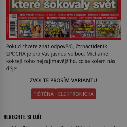
Pokud chcete znát odpověďi, čtrnáctideník
EPOCHA je pro Vás jasnou volbou. Mícháme
koktejl toho nejzajímavějšího, co se kolem nás
děje!
ZVOLTE PROSÍM VARIANTU
TIŠTĚNÁ
ELEKTRONICKÁ
NENECHTE SI UJÍT