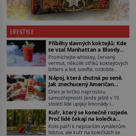
LIFESTYLE
Příběhy slavných koktejlů: Kde
se vzal Manhattan a Bloody
Mary?
Promíchejte whiskey, červený
vermut, několik střiků koktejlových
bitters a led, sceďte, ozdobte
koktejlovou třešinkou a tadá…
Nápoj, která chutná po seně.
Manhattan je tu! A pokud to má být
Jak znechucený Američan
skutečně on, dejte si pozor, ať
vymyslel brčko
Dnes je brčko naprostou
místo klasické americké rye
samozřejmostí. Jenže ještě v 19.
whiskey či klidně bourbonu
století lidé upíjejí limonády i
nepoužijete skotskou whisku. Co
koktejly dutými stébly žita nebo
se stane? Inu, koktejl bude stále
Kufr, který se konečně rozjede.
žitné slámy. Fungují sice dobře,
skvělý, ale už to nebude
Proč lidé čekají na kolečka
mají ale jednu nepříjemnou
Manhattan ale […]
téměř pět tisíc let?
Kolo patří k nejstarším vynálezům
vlastnost po chvíli se rozmáčejí a
lidstva, ale kufr na kolečkách se
nápoji dodávají travnatou příchuť.