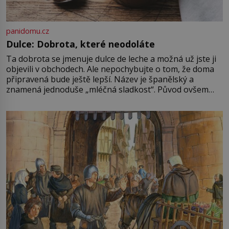
panidomu.cz
Dulce: Dobrota, které neodoláte
Ta dobrota se jmenuje dulce de leche a možná už jste ji
objevili v obchodech. Ale nepochybujte o tom, že doma
připravená bude ještě lepší. Název je španělský a
znamená jednoduše „mléčná sladkost“. Původ ovšem
není úplně jednoznačný, o autorství této receptury se
pře hned několik latinskoamerických zemí a k tomu
Francie, kde se traduje,