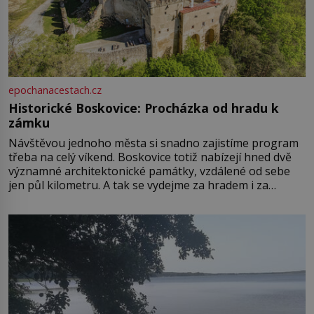
epochanacestach.cz
Historické Boskovice: Procházka od hradu k
zámku
Návštěvou jednoho města si snadno zajistíme program
třeba na celý víkend. Boskovice totiž nabízejí hned dvě
významné architektonické památky, vzdálené od sebe
jen půl kilometru. A tak se vydejme za hradem i za
zámkem do krásné jihomoravské krajiny. Trhová osada
Boskovice na okraji Drahanské vrchoviny vznikla někdy
ve13. století, a už v roce 1313 kronikáři zaznamenali