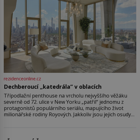
rezidenceonline.cz
Dechberoucí „katedrála“ v oblacích
Třípodlažní penthouse na vrcholu nejvyššího věžáku
severně od 72. ulice v New Yorku „patřil“ jednomu z
protagonistů populárního seriálu, mapujícího život
milionářské rodiny Royových. Jakkoliv jsou jejich osudy
fiktivní, nemovitosti, v nichž „žijí“, jsou velmi reálné.
Ohromující luxusní byt s pěti ložnicemi, čtyřmi
koupelnami a výhledem na Husdon Yards je přitom
jenom jednou z nemovitostí