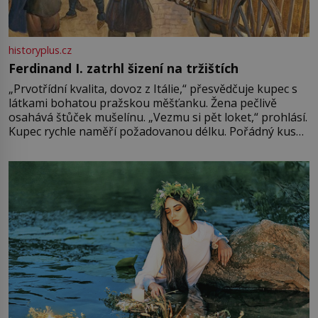
historyplus.cz
Ferdinand I. zatrhl šizení na tržištích
„Prvotřídní kvalita, dovoz z Itálie,“ přesvědčuje kupec s
látkami bohatou pražskou měšťanku. Žena pečlivě
osahává štůček mušelínu. „Vezmu si pět loket,“ prohlásí.
Kupec rychle naměří požadovanou délku. Pořádný kus
mu přitom zůstane za prsty… „Na šaty ho bude málo,
milostpaní. Stačí jenom na sukni,“ zhodnotí švadlena
množství růžového mušelínu. „Ošidili vás, podívejte.“
Vezme do ruky dřevěnou