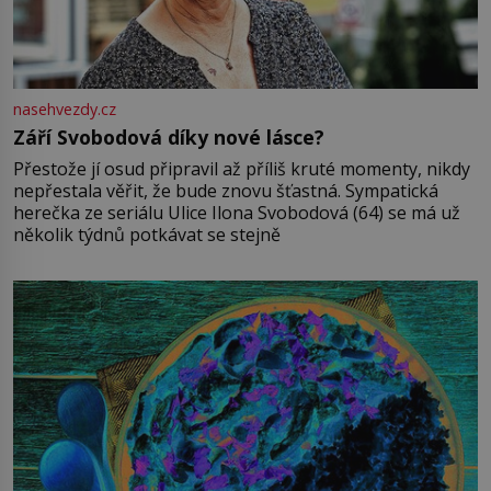
nasehvezdy.cz
Září Svobodová díky nové lásce?
Přestože jí osud připravil až příliš kruté momenty, nikdy
nepřestala věřit, že bude znovu šťastná. Sympatická
herečka ze seriálu Ulice Ilona Svobodová (64) se má už
několik týdnů potkávat se stejně