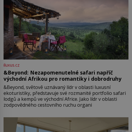
iluxus.cz
&Beyond: Nezapomenutelné safari napříč
východní Afrikou pro romantiky i dobrodruhy
&Beyond, světově uznávaný lídr v oblasti luxusní
ekoturistiky, představuje své rozmanité portfolio safari
lodgů a kempů ve východní Africe. Jako lídr v oblasti
zodpovědného cestovního ruchu organi