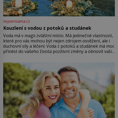
nejsemsama.cz
Kouzlení s vodou z potoků a studánek
Voda má v magii zvláštní místo. Má jedinečné vlastnosti,
které pro vás mohou být nejen zdrojem osvěžení, ale i
duchovní síly a léčení. Voda z potoků a studánek má moc
přinést do vašeho života pozitivní změny a obnovit vaši
energii. Využitím těchto přírodních zdrojů v magii
můžete obohatit své rituály a přinést do svého života
větší harmonii a klid. Je důležité