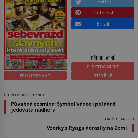
Twitter
Pinterest
Email
PŘEDPLATNÉ
ELEKTRONICKÉ
PROLISTOVAT
TIŠTĚNÉ
PŘEDCHOZÍ ČLÁNEK
Půvabná cesmína: Symbol Vánoc i pořádně
jedovatá nádhera
DALŠÍ ČLÁNEK
Vzorky z Ryugu dorazily na Zemi