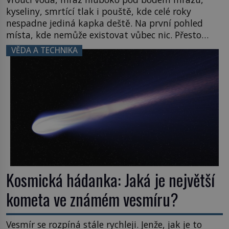
kyseliny, smrtící tlak i pouště, kde celé roky
nespadne jediná kapka deště. Na první pohled
místa, kde nemůže existovat vůbec nic. Přesto
právě tady vědci objevují organismy, které
VĚDA A TECHNIKA
posouvají hranice života. Každý nový nález mění
naše představy o tom, co všechno dokáže příroda a
napovídá, kde bychom jednou […]
Kosmická hádanka: Jaká je největší
kometa ve známém vesmíru?
Vesmír se rozpíná stále rychleji. Jenže, jak je to