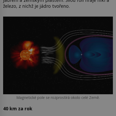
železo, z nichž je jádro tvořeno.
Magnetické pole se rozprostírá okolo celé Země.
40 km za rok