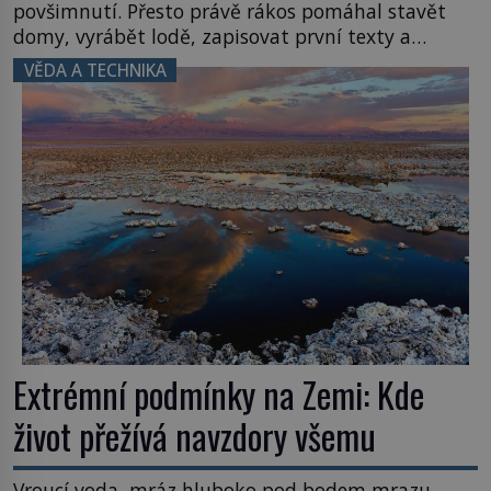
povšimnutí. Přesto právě rákos pomáhal stavět
domy, vyrábět lodě, zapisovat první texty a
inspiroval řadu pověstí. Tato skromná, ale
VĚDA A TECHNIKA
užitečná rostlina provází člověka už tisíce let.
Většina lidí vnímá rákos jen jako obyčejnou kulisu
letního koupání. Stačí se však podívat […]
Extrémní podmínky na Zemi: Kde
život přežívá navzdory všemu
Vroucí voda, mráz hluboko pod bodem mrazu,