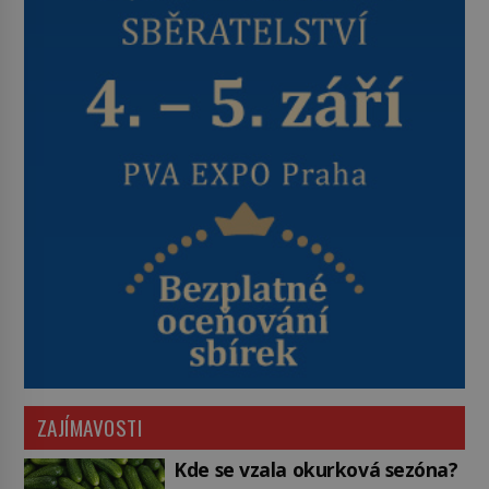
ZAJÍMAVOSTI
Kde se vzala okurková sezóna?