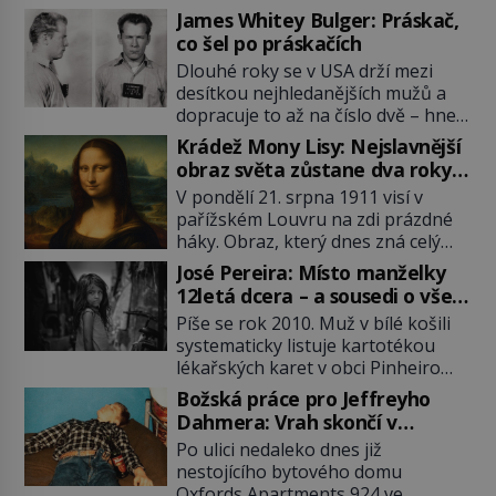
James Whitey Bulger: Práskač,
co šel po práskačích
Dlouhé roky se v USA drží mezi
desítkou nejhledanějších mužů a
dopracuje to až na číslo dvě – hned
po Usámovi bin Ládinovi (1957–
Krádež Mony Lisy: Nejslavnější
2011). To je James „Whitey“ Bulger
obraz světa zůstane dva roky
(1929–2018) viněný ze spoluúčasti
nezvěstný
V pondělí 21. srpna 1911 visí v
na 19 vraždách, vydírání a lichvy. A
pařížském Louvru na zdi prázdné
samozřejmě, krom toho je ještě
háky. Obraz, který dnes zná celý
drogový dealer, který neváhá
svět, je pryč. Zpočátku si nikdo
odstranit z cesty všechny práskače,
José Pereira: Místo manželky
nemyslí, že jde o krádež.
zatímco […]
12letá dcera – a sousedi o všem
Zaměstnanci jsou přesvědčeni, že
vědí!
Píše se rok 2010. Muž v bílé košili
Mona Lisa je jen v restaurátorské
systematicky listuje kartotékou
dílně nebo u fotografa. Když se
lékařských karet v obci Pinheiro
ukáže pravda, propukne jeden z
ležící asi 20 kilometrů od farmy s
největších honů na zloděje v […]
Božská práce pro Jeffreyho
podivínským majitelem. Něco tu
Dahmera: Vrah skončí v
nesedí. Ledaže… Ledaže by ta
tratolišti krve ve vězeňských
Po ulici nedaleko dnes již
mladá dívka z farmy byla ne
umývárnách
nestojícího bytového domu
manželkou, ale dcerou – a všechny
Oxfords Apartments 924 ve