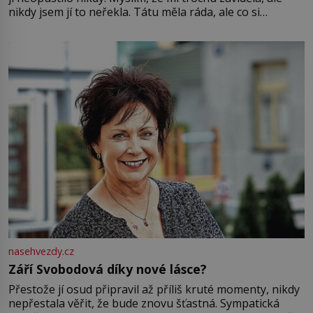
nikdy jsem jí to neřekla. Tátu měla ráda, ale co si
pamatuji, tak jsme s Mirkem byli zamilovaní mnohem víc.
Jsme spolu moc rádi Tehdy byla jiná doba, když
nasehvezdy.cz
Září Svobodová díky nové lásce?
Přestože jí osud připravil až příliš kruté momenty, nikdy
nepřestala věřit, že bude znovu šťastná. Sympatická