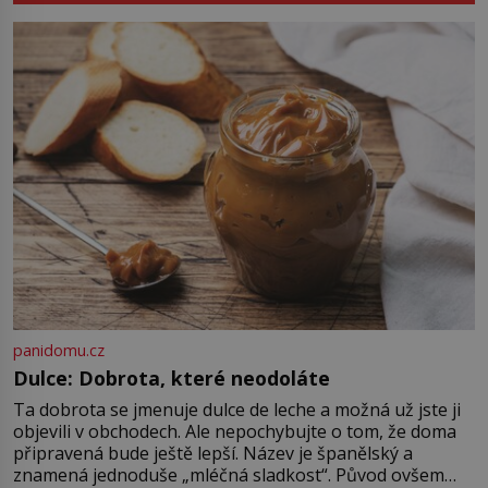
nikoli při smutečním obřadu, ale
při pohledu na výši vyměřené
podpory v nezaměstnanosti. Kam
vás pozveme? Unikátní hřbitov,
který si vysloužil název „Veselý“,
najdeme v rumunské vesnici
Sapanta, nedaleko hranic […]
panidomu.cz
Dulce: Dobrota, které neodoláte
Ta dobrota se jmenuje dulce de leche a možná už jste ji
objevili v obchodech. Ale nepochybujte o tom, že doma
připravená bude ještě lepší. Název je španělský a
znamená jednoduše „mléčná sladkost“. Původ ovšem