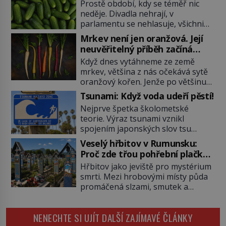
Prostě období, kdy se téměř nic
neděje. Divadla nehrají, v
parlamentu se nehlasuje, všichni
jsou na dovolené a média tak
Mrkev není jen oranžová. Její
nemají o čem mluvit a psát. A
neuvěřitelný příběh začíná
vymýšlejí si proto témata, které
fialovou barvou
Když dnes vytáhneme ze země
nikoho nezajímají. Proč je však ona
mrkev, většina z nás očekává sytě
letní doba spojovaná zrovna s
oranžový kořen. Jenže po většinu
okurkami? Okurkovou sezónu
své historie je mrkev všechno
známe už od poloviny 19. století,
Tsunami: Když voda udeří pěstí!
možné, jen ne oranžová. Je fialová,
ovšem jako Češi […]
Nejprve špetka školometské
žlutá, bílá, někdy dokonce téměř
teorie. Výraz tsunami vznikl
černá. Až díky stovkám let
spojením japonských slov tsu
pečlivého šlechtění se z ní stává
(přístav) a nami (vlna). Jedná se o
zelenina, bez které si českou
Veselý hřbitov v Rumunsku:
dlouhou vlnu, která je na volném
zahradu ani nedokážeme
Proč zde třou pohřební plačky
moři takřka nepostřehnutelná.
představit. Její příběh je […]
bídu s nouzí?
Hřbitov jako jeviště pro mystérium
Ačkoli je vlnová délka tsunami i 300
smrti. Mezi hrobovými místy půda
kilometrů, výška vlny na volném
promáčená slzami, smutek a
moři je maximálně 1,5 metru.
vědomí konečnosti lidské existence.
Máme se podobné obří vlny obávat
Jsou ale výjimky, kde pohřební
i v Evropě? Vznik tsunami si […]
NENECHTE SI UJÍT DALŠÍ ZAJÍMAVÉ ČLÁNKY
plačky smutně žmoulají kapesníky