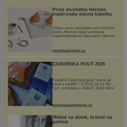
První sluchátka Hermés
inspirovala slavná kabelka
Vůbec první sluchátka od módního
domu Hermès byla vyrobena
experimentálním laboratoří Hermès
Ateliers Horizons. Elegantní gadget
si vyžádal dva roky vývoje a chlubí
se ručně šitou hovězí kůží a
epochalnisvet.cz
kovový...
ZÁBOŘSKÁ POUŤ 2025
Tradiční Zábořská pouť, která se
koná v neděli 7.9.2025 od 11:00
hod. u kostela v Záboří, části obce
Kly u Mělníka. V programu naleznete
komentovanou prohlídku kostela,
dobovou hudbu, řemesla, atrakce...
epochanacestach.cz
Měkké na dotek, krásné na
pohled