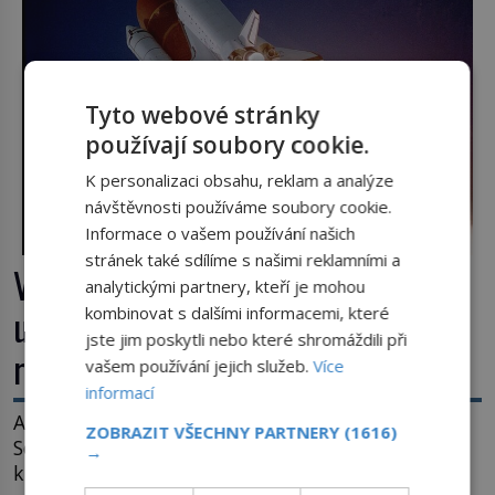
Tyto webové stránky
používají soubory cookie.
K personalizaci obsahu, reklam a analýze
návštěvnosti používáme soubory cookie.
Informace o vašem používání našich
stránek také sdílíme s našimi reklamními a
Výbuch, muzeum a promenáda v
analytickými partnery, kteří je mohou
ulicích. Pět osudů nejslavnějších
kombinovat s dalšími informacemi, které
jste jim poskytli nebo které shromáždili při
raketoplánů
vašem používání jejich služeb.
Více
informací
Ani zima nezkazí přítomným slavnostní okamžik.
ZOBRAZIT VŠECHNY PARTNERY
(1616)
Se slunečními brýlemi hledí na startující raketu,
→
která má do vesmíru vynést kromě posádky také