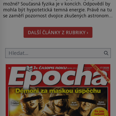
možné? Současná fyzika je v koncích. Odpovědí by
mohla být hypotetická temná energie. Právě na tu
se zaměří pozornost dvojice zkušených astronomů.
Namísto ní ale objeví něco mnohem
hmatatelnějšího. Naprosto rekordní kometu!
DALŠÍ ČLÁNKY Z RUBRIKY ›
Astronomové Pedro Bernardinelli a Gary Bernstein
mravenčí prací zkoumají archivní snímky v rámci
Průzkumu temné energie […]