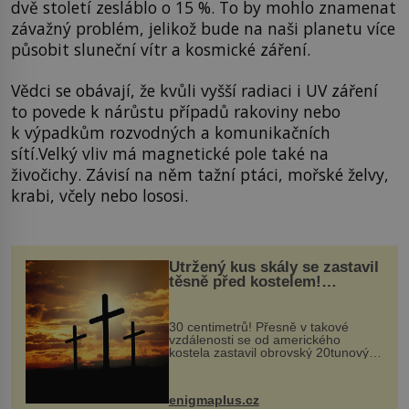
dvě století zesláblo o 15 %. To by mohlo znamenat
závažný problém, jelikož bude na naši planetu více
působit sluneční vítr a kosmické záření.
Vědci se obávají, že kvůli vyšší radiaci i UV záření
to povede k nárůstu případů rakoviny nebo
k výpadkům rozvodných a komunikačních
sítí.Velký vliv má magnetické pole také na
živočichy. Závisí na něm tažní ptáci, mořské želvy,
krabi, včely nebo lososi.
Utržený kus skály se zastavil
těsně před kostelem!
Ochránila ho boží síla?
30 centimetrů! Přesně v takové
vzdálenosti se od amerického
kostela zastavil obrovský 20tunový
balvan, který se v květnu 2014
nečekaně odtrhl od nedaleké skály
při její demolici. Podle místních stojí
enigmaplus.cz
...