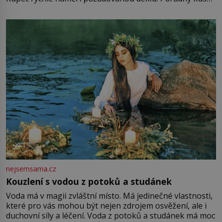
mu přitom zůstane za prsty… „Na šaty ho bude málo,
milostpaní. Stačí jenom na sukni,“ zhodnotí švadlena
množství růžového mušelínu. „Ošidili vás, podívejte.“
Vezme do ruky dřevěnou
nejsemsama.cz
Kouzlení s vodou z potoků a studánek
Voda má v magii zvláštní místo. Má jedinečné vlastnosti,
které pro vás mohou být nejen zdrojem osvěžení, ale i
duchovní síly a léčení. Voda z potoků a studánek má moc