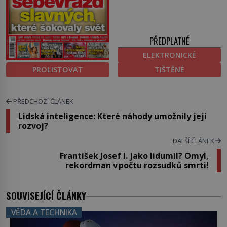
PŘEDPLATNÉ
ELEKTRONICKÉ
PROLISTOVAT
TIŠTĚNÉ
PŘEDCHOZÍ ČLÁNEK
Lidská inteligence: Které náhody umožnily její
rozvoj?
DALŠÍ ČLÁNEK
František Josef I. jako lidumil? Omyl,
rekordman v počtu rozsudků smrti!
SOUVISEJÍCÍ ČLÁNKY
VĚDA A TECHNIKA