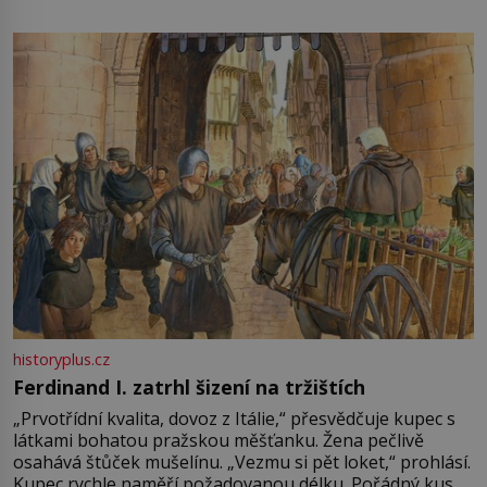
není úplně jednoznačný, o autorství této receptury se
pře hned několik latinskoamerických zemí a k tomu
Francie, kde se traduje,
historyplus.cz
Ferdinand I. zatrhl šizení na tržištích
„Prvotřídní kvalita, dovoz z Itálie,“ přesvědčuje kupec s
látkami bohatou pražskou měšťanku. Žena pečlivě
osahává štůček mušelínu. „Vezmu si pět loket,“ prohlásí.
Kupec rychle naměří požadovanou délku. Pořádný kus