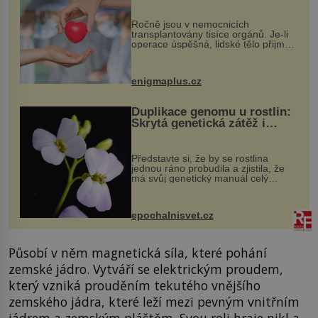
osobnosti dárce?
Ročně jsou v nemocnicích
transplantovány tisíce orgánů. Je-li
operace úspěšná, lidské tělo přijme
darovaný orgán za své a pacient
může vést plnohodnotný život. Ale co
když při transplantaci nepřijímám...
enigmaplus.cz
Duplikace genomu u rostlin:
Skrytá genetická zátěž i
evoluční výhoda
Představte si, že by se rostlina
jednou ráno probudila a zjistila, že
má svůj genetický manuál celý
dvakrát. Přesně to se občas v
přírodě stane – a podle nového
výzkumu to může být pro druhy
epochalnisvet.cz
vstupenka...
Působí v něm magnetická síla, které pohání
zemské jádro. Vytváří se elektrickým proudem,
který vzniká prouděním tekutého vnějšího
zemského jádra, které leží mezi pevným vnitřním
jádrem a zemským pláštěm. Svou roli hraje nikl a