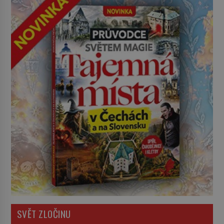
SVĚT ZLOČINU