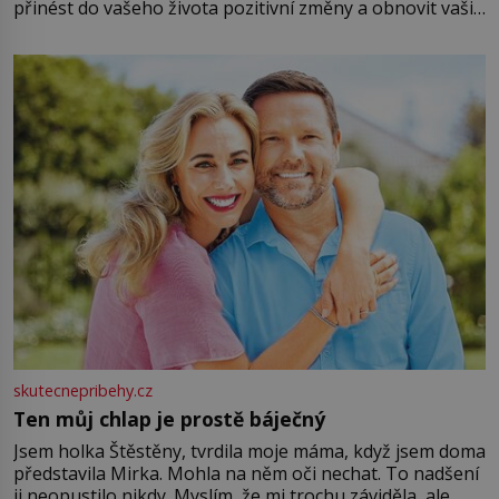
přinést do vašeho života pozitivní změny a obnovit vaši
energii. Využitím těchto přírodních zdrojů v magii
můžete obohatit své rituály a přinést do svého života
větší harmonii a klid. Je důležité
skutecnepribehy.cz
Ten můj chlap je prostě báječný
Jsem holka Štěstěny, tvrdila moje máma, když jsem doma
představila Mirka. Mohla na něm oči nechat. To nadšení
ji neopustilo nikdy. Myslím, že mi trochu záviděla, ale