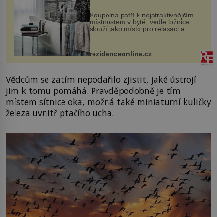
Koupelna patří k nejatraktivnějším
místnostem v bytě, vedle ložnice
slouží jako místo pro relaxaci a
odpočinek. Koupelnový textil –
ručníky, osušky a koberečky –
mohou jako mávnutím kouzelného
rezidenceonline.cz
proutku...
Vědcům se zatím nepodařilo zjistit, jaké ústrojí
jim k tomu pomáhá. Pravděpodobně je tím
místem sítnice oka, možná také miniaturní kuličky
železa uvnitř ptačího ucha.