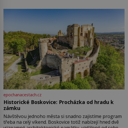
epochanacestach.cz
Historické Boskovice: Procházka od hradu k
zámku
Návštěvou jednoho města si snadno zajistíme program
třeba na celý víkend. Boskovice totiž nabízejí hned dvě
významné architektonické památky, vzdálené od sebe