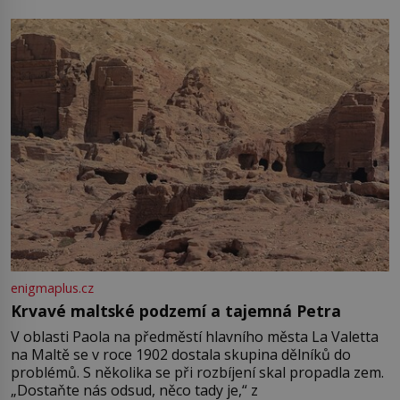
enigmaplus.cz
Krvavé maltské podzemí a tajemná Petra
V oblasti Paola na předměstí hlavního města La Valetta
na Maltě se v roce 1902 dostala skupina dělníků do
problémů. S několika se při rozbíjení skal propadla zem.
„Dostaňte nás odsud, něco tady je,“ z