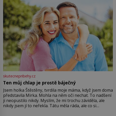
větší harmonii a klid. Je důležité
skutecnepribehy.cz
Ten můj chlap je prostě báječný
Jsem holka Štěstěny, tvrdila moje máma, když jsem doma
představila Mirka. Mohla na něm oči nechat. To nadšení
ji neopustilo nikdy. Myslím, že mi trochu záviděla, ale
nikdy jsem jí to neřekla. Tátu měla ráda, ale co si
pamatuji, tak jsme s Mirkem byli zamilovaní mnohem víc.
Jsme spolu moc rádi Tehdy byla jiná doba, když