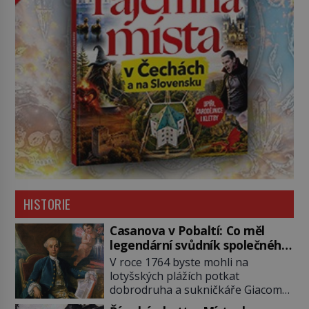
HISTORIE
Casanova v Pobaltí: Co měl
legendární svůdník společného
se svobodnými zednáři?
V roce 1764 byste mohli na
lotyšských plážích potkat
dobrodruha a sukničkáře Giacoma
Casanovu. Jeho cesta k Baltskému