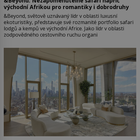
&Beyond: Nezapomenutelné safari napříč
východní Afrikou pro romantiky i dobrodruhy
&Beyond, světově uznávaný lídr v oblasti luxusní
ekoturistiky, představuje své rozmanité portfolio safari
lodgů a kempů ve východní Africe. Jako lídr v oblasti
zodpovědného cestovního ruchu organi