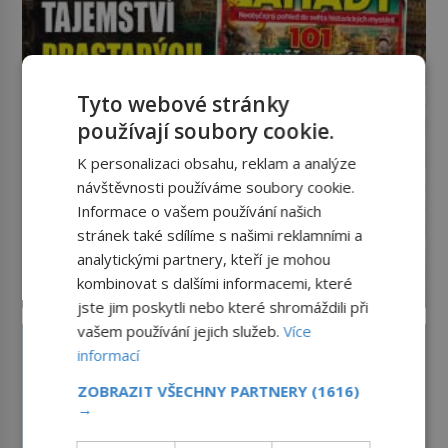
(1911–1979) či Heinrich Himmler
(1900–1945) zná každý, o koho se
historie jen otřela. Jenže […]
Tyto webové stránky
používají soubory cookie.
K personalizaci obsahu, reklam a analýze
návštěvnosti používáme soubory cookie.
Informace o vašem používání našich
stránek také sdílíme s našimi reklamními a
analytickými partnery, kteří je mohou
kombinovat s dalšími informacemi, které
jste jim poskytli nebo které shromáždili při
vašem používání jejich služeb.
Více
informací
ZOBRAZIT VŠECHNY PARTNERY
(1616)
→