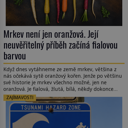
Mrkev není jen oranžová. Její
neuvěřitelný příběh začíná fialovou
barvou
Když dnes vytáhneme ze země mrkev, většina z
nás očekává sytě oranžový kořen. Jenže po většinu
své historie je mrkev všechno možné, jen ne
oranžová. Je fialová, žlutá, bílá, někdy dokonce
téměř černá. Až díky stovkám let pečlivého
ZAJÍMAVOSTI
šlechtění se z ní stává zelenina, bez které si českou
zahradu ani nedokážeme představit. Její příběh je
[…]