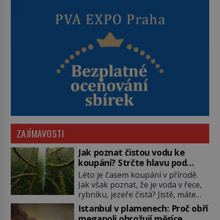
ZAJÍMAVOSTI
Jak poznat čistou vodu ke
koupání? Strčte hlavu pod
hladinu!
Léto je časem koupání v přírodě.
Jak však poznat, že je voda v řece,
rybníku, jezeře čistá? Jistě, máte
možnost využít informace
Istanbul v plamenech: Proč obří
hygieniků či podrobit křížovému
megapoli ohrožují měsíce