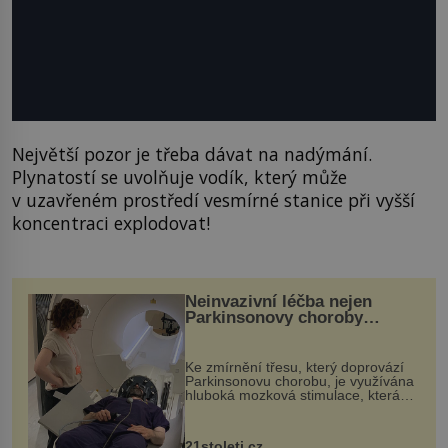
Největší pozor je třeba dávat na nadýmání.
Plynatostí se uvolňuje vodík, který může
v uzavřeném prostředí vesmírné stanice při vyšší
koncentraci explodovat!
Neinvazivní léčba nejen
Parkinsonovy choroby
pomocí ultrazvukové
„helmy“
Ke zmírnění třesu, který doprovází
Parkinsonovu chorobu, je využívána
hluboká mozková stimulace, která
však vyžaduje vysoce invazivní
zákrok. Ultrazvuk zase není vhodný
k dostatečně přesnému zacílení ...
21stoleti.cz