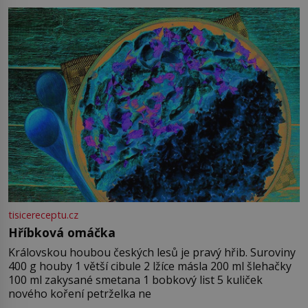
tisicereceptu.cz
Hříbková omáčka
Královskou houbou českých lesů je pravý hřib. Suroviny
400 g houby 1 větší cibule 2 lžíce másla 200 ml šlehačky
100 ml zakysané smetana 1 bobkový list 5 kuliček
nového koření petrželka ne