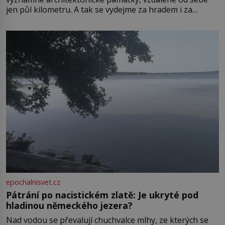
jen půl kilometru. A tak se vydejme za hradem i za
zámkem do krásné jihomoravské krajiny. Trhová osada
Boskovice na okraji Drahanské vrchoviny vznikla někdy
ve13. století, a už v roce 1313 kronikáři zaznamenali
epochalnisvet.cz
Pátrání po nacistickém zlatě: Je ukryté pod
hladinou německého jezera?
Nad vodou se převalují chuchvalce mlhy, ze kterých se