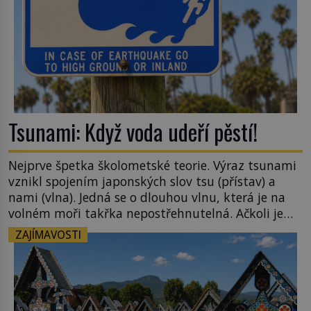
Tsunami: Když voda udeří pěstí!
Nejprve špetka školometské teorie. Výraz tsunami
vznikl spojením japonských slov tsu (přístav) a
nami (vlna). Jedná se o dlouhou vlnu, která je na
volném moři takřka nepostřehnutelná. Ačkoli je
vlnová délka tsunami i 300 kilometrů, výška vlny
ZAJÍMAVOSTI
na volném moři je maximálně 1,5 metru. Máme se
podobné obří vlny obávat i v Evropě? Vznik
tsunami si […]