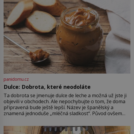
ale přijde únor roku 1637 a sen o
[…]
panidomu.cz
Dulce: Dobrota, které neodoláte
Ta dobrota se jmenuje dulce de leche a možná už jste ji
objevili v obchodech. Ale nepochybujte o tom, že doma
připravená bude ještě lepší. Název je španělský a
znamená jednoduše „mléčná sladkost“. Původ ovšem
není úplně jednoznačný, o autorství této receptury se
pře hned několik latinskoamerických zemí a k tomu
Francie, kde se traduje,