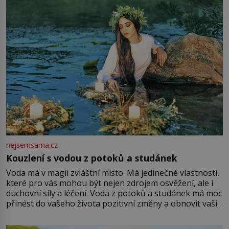
množství růžového mušelínu. „Ošidili vás, podívejte.“
Vezme do ruky dřevěnou
nejsemsama.cz
Kouzlení s vodou z potoků a studánek
Voda má v magii zvláštní místo. Má jedinečné vlastnosti,
které pro vás mohou být nejen zdrojem osvěžení, ale i
duchovní síly a léčení. Voda z potoků a studánek má moc
přinést do vašeho života pozitivní změny a obnovit vaši
energii. Využitím těchto přírodních zdrojů v magii
můžete obohatit své rituály a přinést do svého života