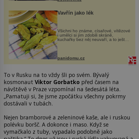
Vavřín jako lék
Všichni ho známe, císařové, vítězové
i umělci si jím zdobili skráně,
kuchařky bez něj neuvaří, a to ještě
nevíte, že bobkový list může výrazně
zmírnit některé naše neduhy.
Obsahuje v malém množství ně...
panidomu.cz
To v Rusku na to vždy šli po svém. Bývalý
kosmonaut
Viktor Gorbatko
před časem na
návštěvě v Praze vzpomínal na šedesátá léta.
„Pamatuji si, že jsme zpočátku všechny pokrmy
dostávali v tubách.
Nejen bramborové a zeleninové kaše, ale i ruskou
polévku boršč. A dokonce i maso. Když se
vymačkalo z tuby, vypadalo podobně jako
paštika.“ To dnes už jsou i ruská jídla vakuovaná a