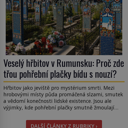
Veselý hřbitov v Rumunsku: Proč zde
třou pohřební plačky bídu s nouzí?
Hřbitov jako jeviště pro mystérium smrti. Mezi
hrobovými místy půda promáčená slzami, smutek
a vědomí konečnosti lidské existence. Jsou ale
výjimky, kde pohřební plačky smutně žmoulají
kapesníky nikoli při smutečním obřadu, ale při
pohledu na výši vyměřené podpory
DALŠÍ ČLÁNKY Z RUBRIKY ›
v nezaměstnanosti. Kam vás pozveme? Unikátní