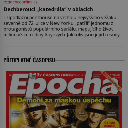
rezidenceonline.cz
Dechberoucí „katedrála“ v oblacích
Třípodlažní penthouse na vrcholu nejvyššího věžáku
severně od 72. ulice v New Yorku „patřil“ jednomu z
protagonistů populárního seriálu, mapujícího život
milionářské rodiny Royových. Jakkoliv jsou jejich osudy
fiktivní, nemovitosti, v nichž „žijí“, jsou velmi reálné.
Ohromující luxusní byt s pěti ložnicemi, čtyřmi
koupelnami a výhledem na Husdon Yards je přitom
jenom jednou z nemovitostí
PŘEDPLATNÉ ČASOPISU