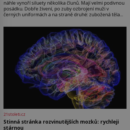
náhle vynoří siluety několika člunů. Mají velmi podivnou
posádku. Dobře živení, po zuby ozbrojení muži v
černých uniformách a na straně druhé: zubožená těla
oblečená v chatrných vězeňských hadrech. Co tato
přízračná scéna znamená? Je jaro roku 1945, druhá
světová válka se chýlí ke konci. Jezero Stolpsee
21stoleti.cz
Stinná stránka rozvinutějších mozků: rychleji
stárnou