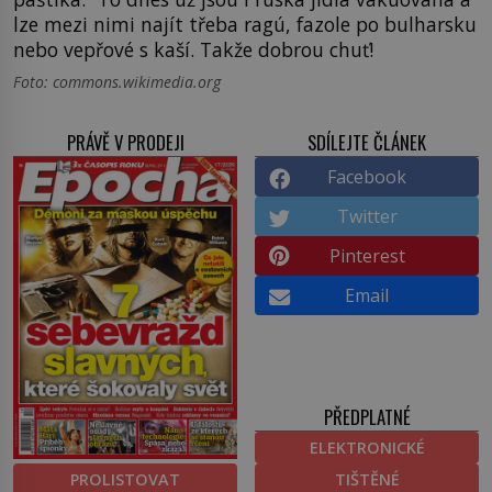
lze mezi nimi najít třeba ragú, fazole po bulharsku
nebo vepřové s kaší. Takže dobrou chuť!
Foto: commons.wikimedia.org
PRÁVĚ V PRODEJI
SDÍLEJTE ČLÁNEK
Facebook
Twitter
Pinterest
Email
PŘEDPLATNÉ
ELEKTRONICKÉ
PROLISTOVAT
TIŠTĚNÉ