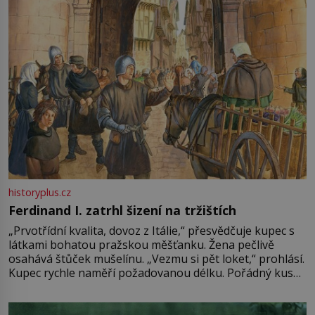
historyplus.cz
Ferdinand I. zatrhl šizení na tržištích
„Prvotřídní kvalita, dovoz z Itálie,“ přesvědčuje kupec s
látkami bohatou pražskou měšťanku. Žena pečlivě
osahává štůček mušelínu. „Vezmu si pět loket,“ prohlásí.
Kupec rychle naměří požadovanou délku. Pořádný kus
mu přitom zůstane za prsty… „Na šaty ho bude málo,
milostpaní. Stačí jenom na sukni,“ zhodnotí švadlena