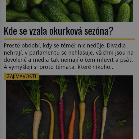
Kde se vzala okurková sezóna?
Prostě období, kdy se téměř nic neděje. Divadla
nehrají, v parlamentu se nehlasuje, všichni jsou na
dovolené a média tak nemají o čem mluvit a psát.
A vymýšlejí si proto témata, které nikoho
nezajímají. Proč je však ona letní doba spojovaná
ZAJÍMAVOSTI
zrovna s okurkami? Okurkovou sezónu známe už
od poloviny 19. století, ovšem jako Češi […]