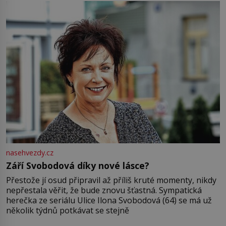
nasehvezdy.cz
Září Svobodová díky nové lásce?
Přestože jí osud připravil až příliš kruté momenty, nikdy
nepřestala věřit, že bude znovu šťastná. Sympatická
herečka ze seriálu Ulice Ilona Svobodová (64) se má už
několik týdnů potkávat se stejně