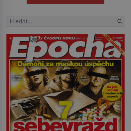
hřbitov, který si vysloužil název „Veselý“, najdeme
v rumunské vesnici Sapanta, nedaleko hranic […]