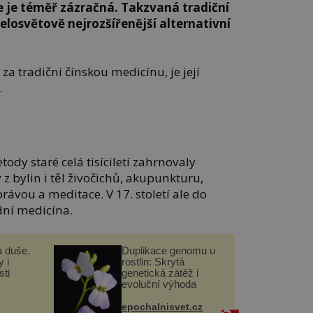
 že je téměř zázračná. Takzvaná tradiční
elosvětově nejrozšířenější alternativní
 za tradiční čínskou medicínu, je její
.
ody staré celá tisíciletí zahrnovaly
z bylin i těl živočichů, akupunkturu,
ávou a meditace. V 17. století ale do
dní medicína.
a duše.
Duplikace genomu u
 i
rostlin: Skrytá
ti
genetická zátěž i
evoluční výhoda
epochalnisvet.cz