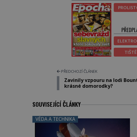
PROLIS
PŘEDPL
ELEKTRO
TIŠT
PŘEDCHOZÍ ČLÁNEK
Zavinily vzpouru na lodi Boun
krásné domorodky?
SOUVISEJÍCÍ ČLÁNKY
VĚDA A TECHNIKA