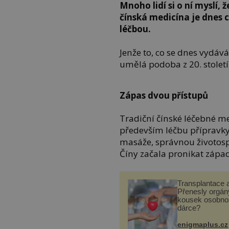
Mnoho lidí si o ní myslí,
čínská medicína je dnes c
léčbou.
Jenže to, co se dnes vydává
umělá podoba z 20. století
Zápas dvou přístupů
Tradiční čínské léčebné met
především léčbu přípravky 
masáže, správnou životospr
Číny začala pronikat zápa
Transplantace 
Přenesly orgány
kousek osobnos
dárce?
enigmaplus.cz