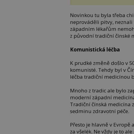
Novinkou tu byla třeba chir
neprováděli pitvy, neznali
západním lékařům nemohli 
z původní tradiční čínské 
Komunistická léčba
K prudké změně došlo v 50. 
komunisté. Tehdy byl v Čín
léčba tradiční medicínou b
Mnoho z tradic ale bylo z
moderní západní medicína 
Tradiční čínská medicína 
sedminu zdravotní péče.
Přesto je hlavně v Evropě
za všelék. Ne vždy je to ale