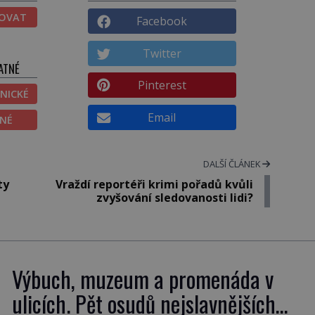
TOVAT
Facebook
Twitter
ATNÉ
Pinterest
NICKÉ
Email
ĚNÉ
DALŠÍ ČLÁNEK
ty
Vraždí reportéři krimi pořadů kvůli
zvyšování sledovanosti lidi?
Výbuch, muzeum a promenáda v
ulicích. Pět osudů nejslavnějších