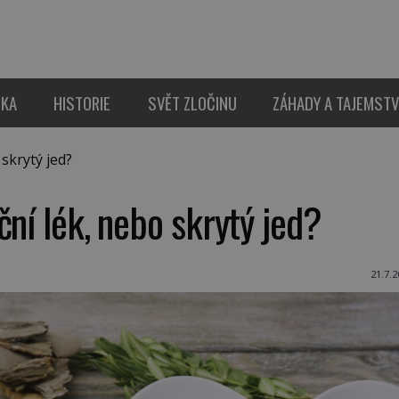
IKA
HISTORIE
SVĚT ZLOČINU
ZÁHADY A TAJEMSTV
skrytý jed?
ční lék, nebo skrytý jed?
21.7.2