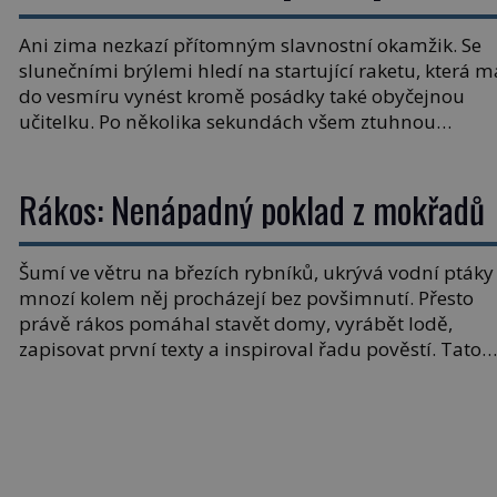
raketoplánů
Ani zima nezkazí přítomným slavnostní okamžik. Se
slunečními brýlemi hledí na startující raketu, která m
do vesmíru vynést kromě posádky také obyčejnou
učitelku. Po několika sekundách všem ztuhnou
úsměvy, stroj totiž exploduje. Jejich konstrukce není
z levného kraje, daňové poplatníky stojí miliardy
Rákos: Nenápadný poklad z mokřadů
dolarů. Na druhou stranu zvládnou jen představiteln
věci. Na malé kousky Název: Columbia První […]
Šumí ve větru na březích rybníků, ukrývá vodní ptáky
mnozí kolem něj procházejí bez povšimnutí. Přesto
právě rákos pomáhal stavět domy, vyrábět lodě,
zapisovat první texty a inspiroval řadu pověstí. Tato
skromná, ale užitečná rostlina provází člověka už tisí
let. Většina lidí vnímá rákos jen jako obyčejnou kulisu
letního koupání. Stačí se však podívat […]