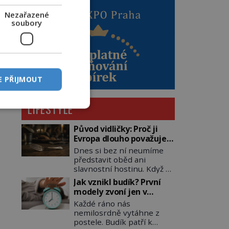
Nezařazené
soubory
E PŘIJMOUT
LIFESTYLE
Původ vidličky: Proč ji
Evropa dlouho považuje
za nástroj samotného
Dnes si bez ní neumíme
satana?
představit oběd ani
slavnostní hostinu. Když se
však vidlička v raném
Jak vznikl budík? První
středověku objevuje na
modely zvoní jen v
evropských stolech,
jedinou nastavenou
Každé ráno nás
vzbuzuje pohoršení,
hodinu
nemilosrdně vytáhne z
posměch i strach. Mnozí
postele. Budík patří k
duchovní ji označují za