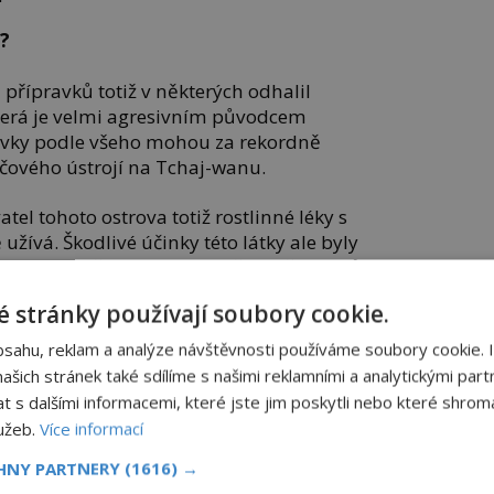
?
 přípravků totiž v některých odhalil
která je velmi agresivním původcem
ravky podle všeho mohou za rekordně
čového ústrojí na Tchaj-wanu.
el tohoto ostrova totiž rostlinné léky s
užívá. Škodlivé účinky této látky ale byly
0. století. Ovšem mnoho dalších přípravků
ká.
 stránky používají soubory cookie.
bsahu, reklam a analýze návštěvnosti používáme soubory cookie. 
šich stránek také sdílíme s našimi reklamními a analytickými partn
ské medicíně podařilo i v moderní době
s dalšími informacemi, které jste jim poskytli nebo které shromá
činné přípravky. Asi nejdůležitější je
lužeb.
Více informací
ňku, pomáhá léčit malárii, na kterou
.
CHNY PARTNERY
(1616) →