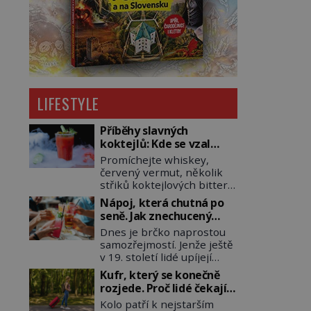
LIFESTYLE
Příběhy slavných
koktejlů: Kde se vzal
Manhattan a Bloody
Promíchejte whiskey,
Mary?
červený vermut, několik
střiků koktejlových bitters
a led, sceďte, ozdobte
Nápoj, která chutná po
koktejlovou třešinkou a
seně. Jak znechucený
tadá… Manhattan je tu! A
Američan vymyslel brčko
Dnes je brčko naprostou
pokud to má být skutečně
samozřejmostí. Jenže ještě
on, dejte si pozor, ať místo
v 19. století lidé upíjejí
klasické americké rye
limonády i koktejly dutými
whiskey či klidně
Kufr, který se konečně
stébly žita nebo žitné
bourbonu nepoužijete
rozjede. Proč lidé čekají
slámy. Fungují sice dobře,
skotskou whisku. Co se
na kolečka téměř pět
Kolo patří k nejstarším
mají ale jednu
stane? Inu, koktejl bude