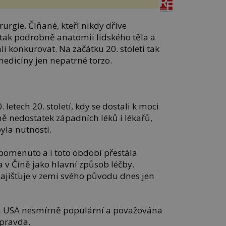
urgie. Číňané, kteří nikdy dříve
 tak podrobně anatomii lidského těla a
konkurovat. Na začátku 20. století tak
medicíny jen nepatrné torzo.
letech 20. století, kdy se dostali k moci
ě nedostatek západních léků i lékařů,
yla nutností.
apomenuto a i toto období přestála
v Číně jako hlavní způsob léčby.
zajišťuje v zemi svého původu dnes jen
 a USA nesmírně populární a považována
 pravda.