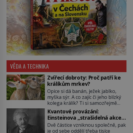
VĚDA A TECHNIKA
Zvířecí dobroty: Proč patří ke
králíkům mrkev?
Opice si dá banán, ježek jablko,
myška sýr. A co zajíc či jeho blízký
kolega králík? Ti si samozřejmě
pochutnají na mrkvi! Proč jsou
Kvantové provázání:
podobné představy o potravě
Einsteinova „strašidelná akce
zvířat často spíš mýty? Pokud máte
na dálku“ dál mate i fascinuje
Dvě částice vzniknou společně, pak
doma králíka, mrkev mu dát
vědce
je od sebe oddělí třeba tisíce
můžete. A nejspíš mu i bude