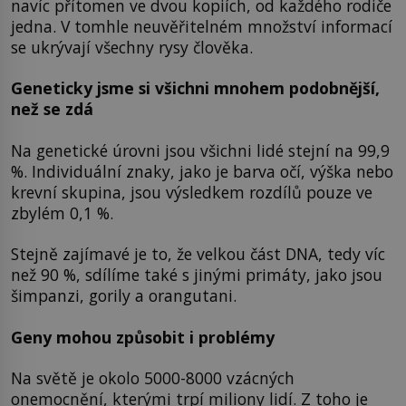
navíc přítomen ve dvou kopiích, od každého rodiče
jedna. V tomhle neuvěřitelném množství informací
se ukrývají všechny rysy člověka.
Geneticky jsme si všichni mnohem podobnější,
než se zdá
Na genetické úrovni jsou všichni lidé stejní na 99,9
%. Individuální znaky, jako je barva očí, výška nebo
krevní skupina, jsou výsledkem rozdílů pouze ve
zbylém 0,1 %.
Stejně zajímavé je to, že velkou část DNA, tedy víc
než 90 %, sdílíme také s jinými primáty, jako jsou
šimpanzi, gorily a orangutani.
Geny mohou způsobit i problémy
Na světě je okolo 5000-8000 vzácných
onemocnění, kterými trpí miliony lidí. Z toho je