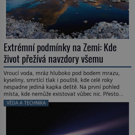
Extrémní podmínky na Zemi: Kde
život přežívá navzdory všemu
Vroucí voda, mráz hluboko pod bodem mrazu,
kyseliny, smrtící tlak i pouště, kde celé roky
nespadne jediná kapka deště. Na první pohled
místa, kde nemůže existovat vůbec nic. Přesto
právě tady vědci objevují organismy, které
VĚDA A TECHNIKA
posouvají hranice života. Každý nový nález mění
naše představy o tom, co všechno dokáže příroda a
napovídá, kde bychom jednou […]