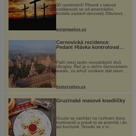
30 centimetrů! Přesně v takové
vzdálenosti se od amerického
kostela zastavil obrovský 20tunový
balvan, který se v květnu 2014
nečekaně odtrhl od nedaleké skály
při její demolici. Podle místních stojí
enigmaplus.cz
...
Černovická rezidence:
Pedant Hlávka kontroloval
každou cihlu
Patří mezi sedm novodobých divů
Ukrajiny. Řeč je o obřím černovickém
areálu, za jehož vznikem stál slavný
český architekt Josef Hlávka. Ten si
na něm dal mimořádně záležet. Jeho
stavební plány by při ...
historyplus.cz
Gruzínské masové knedlíčky
Gruzie se nachází na rozhraní dvou
kontinentů a právě to se promítá i do
její kuchyně. Snoubí se v ní
evropské a asijské chutě a díky tomu
vznikají rozmanité a chuťově bohaté