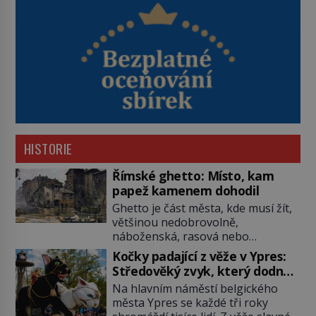
HISTORIE
Římské ghetto: Místo, kam
papež kamenem dohodil
Ghetto je část města, kde musí žít,
většinou nedobrovolně,
náboženská, rasová nebo
národnostní menšina obyvatel.
Kočky padající z věže v Ypres:
Bohaté historické zkušenosti mají s
Středověký zvyk, který dodnes
takovým životem Židé. Už od
budí rozpaky
Na hlavním náměstí belgického
středověku jsou totiž v každou
města Ypres se každé tři roky
chvíli nuceni v nějakém žít. Mezi ty