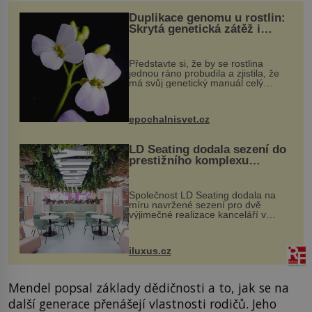
Duplikace genomu u rostlin:
Skrytá genetická zátěž i
evoluční výhoda
Představte si, že by se rostlina
jednou ráno probudila a zjistila, že
má svůj genetický manuál celý
dvakrát. Přesně to se občas v
přírodě stane – a podle nového
výzkumu to může být pro druhy
epochalnisvet.cz
vstupenka...
LD Seating dodala sezení do
prestižního komplexu
MediaCityUK v Salfordu
Společnost LD Seating dodala na
míru navržené sezení pro dvě
výjimečné realizace kanceláří v
areálu MediaCityUK v anglickém
Salfordu – konkrétně do budov Blue
Tower a Orange Tower. Komplex
iluxus.cz
budov Media...
Mendel popsal základy dědičnosti a to, jak se na
další generace přenášejí vlastnosti rodičů. Jeho