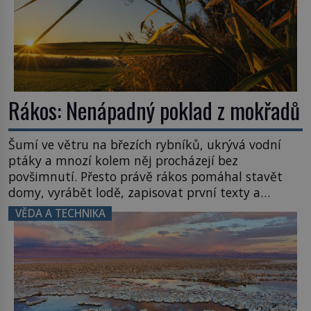
Rákos: Nenápadný poklad z mokřadů
Šumí ve větru na březích rybníků, ukrývá vodní
ptáky a mnozí kolem něj procházejí bez
povšimnutí. Přesto právě rákos pomáhal stavět
domy, vyrábět lodě, zapisovat první texty a
inspiroval řadu pověstí. Tato skromná, ale
VĚDA A TECHNIKA
užitečná rostlina provází člověka už tisíce let.
Většina lidí vnímá rákos jen jako obyčejnou kulisu
letního koupání. Stačí se však podívat […]