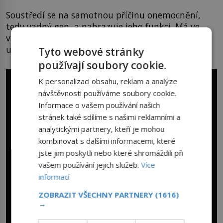
Soustředí se na samotnou příčinu onemocnění,
tedy vadný gen, a nahrazuje jeho funkci. Má ve
většině případů dlouhodobé účinky a díky tomu
usnadní pacientům náročnou každodenní péči.
Tyto webové stránky
používají soubory cookie.
K personalizaci obsahu, reklam a analýze
návštěvnosti používáme soubory cookie.
Informace o vašem používání našich
stránek také sdílíme s našimi reklamními a
analytickými partnery, kteří je mohou
kombinovat s dalšími informacemi, které
jste jim poskytli nebo které shromáždili při
vašem používání jejich služeb.
Více
informací
ZOBRAZIT VŠECHNY PARTNERY
(1616)
→