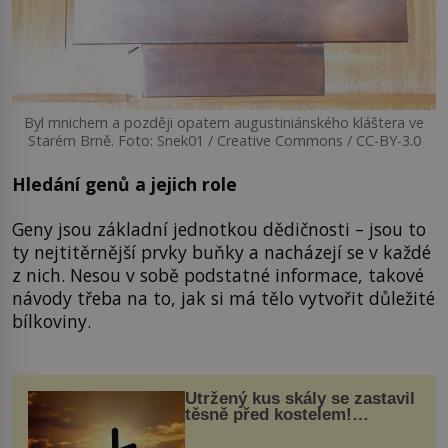
Byl mnichem a později opatem augustiniánského kláštera ve
Starém Brně. Foto: Snek01 / Creative Commons / CC-BY-3.0
Hledání genů a jejich role
Geny jsou základní jednotkou dědičnosti – jsou to
ty nejtitěrnější prvky buňky a nacházejí se v každé
z nich. Nesou v sobě podstatné informace, takové
návody třeba na to, jak si má tělo vytvořit důležité
bílkoviny.
Utržený kus skály se zastavil
těsně před kostelem!
Ochránila ho boží síla?