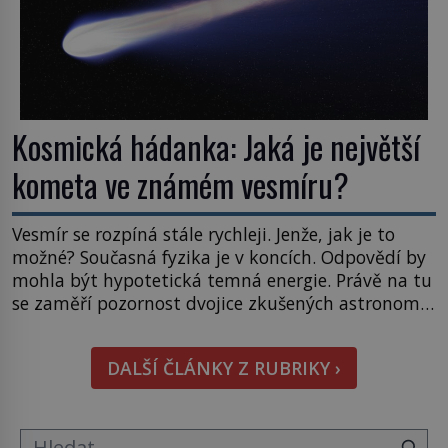
Kosmická hádanka: Jaká je největší
kometa ve známém vesmíru?
Vesmír se rozpíná stále rychleji. Jenže, jak je to
možné? Současná fyzika je v koncích. Odpovědí by
mohla být hypotetická temná energie. Právě na tu
se zaměří pozornost dvojice zkušených astronomů.
Namísto ní ale objeví něco mnohem
hmatatelnějšího. Naprosto rekordní kometu!
DALŠÍ ČLÁNKY Z RUBRIKY ›
Astronomové Pedro Bernardinelli a Gary Bernstein
mravenčí prací zkoumají archivní snímky v rámci
Průzkumu temné energie […]