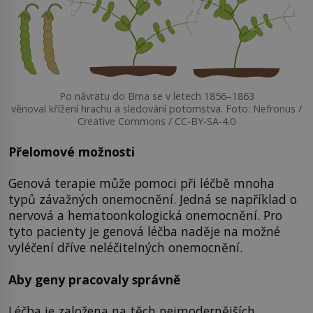
Po návratu do Brna se v letech 1856–1863
věnoval křížení hrachu a sledování potomstva. Foto: Nefronus /
Creative Commons / CC-BY-SA-4.0
Přelomové možnosti
Genová terapie může pomoci při léčbě mnoha
typů závažných onemocnění. Jedná se například o
nervová a hematoonkologická onemocnění. Pro
tyto pacienty je genová léčba naděje na možné
vyléčení dříve neléčitelných onemocnění.
Aby geny pracovaly správně
Léčba je založena na těch nejmodernějších