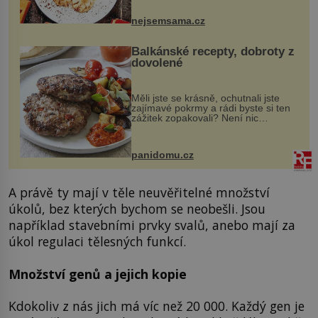
pokrmy, které rozhodně st...
nejsemsama.cz
Balkánské recepty, dobroty z
dovolené
Měli jste se krásně, ochutnali jste
zajímavé pokrmy a rádi byste si ten
zážitek zopakovali? Není nic
snazšího. Pljeskavica (10 porcí)
Možná jste ji ochutnali na dovolené v
bývalé Jugoslávii, lze ji vi...
panidomu.cz
A právě ty mají v těle neuvěřitelné množství
úkolů, bez kterých bychom se neobešli. Jsou
například stavebními prvky svalů, anebo mají za
úkol regulaci tělesných funkcí.
Množství genů a jejich kopie
Kdokoliv z nás jich má víc než 20 000. Každý gen je