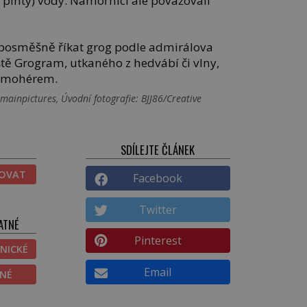
 pinty) vody. Námořníci ale považovali
 posměšně říkat grog podle admirálova
ště Grogram, utkaného z hedvábí či vlny,
s mohérem.
ainpictures, Úvodní fotografie: BJJ86/Creative
SDÍLEJTE ČLÁNEK
TOVAT
Facebook
Twitter
ATNÉ
Pinterest
NICKÉ
Email
ĚNÉ