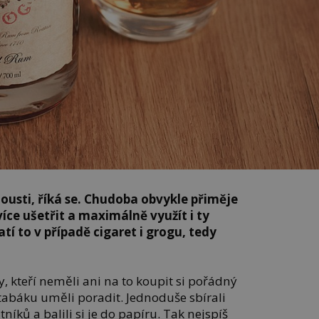
ousti, říká se. Chudoba obvykle přiměje
více ušetřit a maximálně využít i ty
tí to v případě cigaret i grogu, tedy
y, kteří neměli ani na to koupit si pořádný
tabáku uměli poradit. Jednoduše sbírali
níků a balili si je do papíru. Tak nejspíš