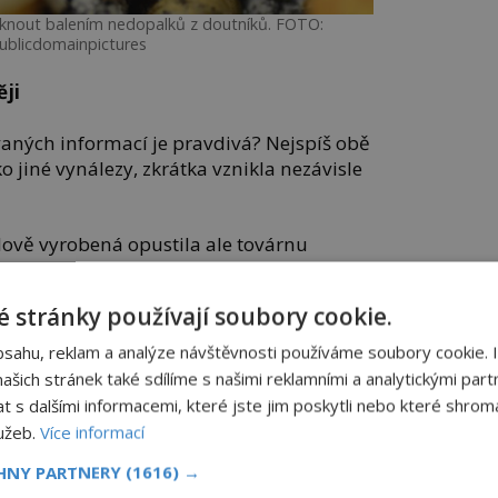
iknout balením nedopalků z doutníků. FOTO:
ublicdomainpictures
ěji
aných informací je pravdivá? Nejspíš obě
o jiné vynálezy, zkrátka vznikla nezávisle
ově vyrobená opustila ale továrnu
 Francii teprve roku 1843.
 stránky používají soubory cookie.
bsahu, reklam a analýze návštěvnosti používáme soubory cookie. 
šich stránek také sdílíme s našimi reklamními a analytickými partn
s dalšími informacemi, které jste jim poskytli nebo které shromá
lužeb.
Více informací
CHNY PARTNERY
(1616) →