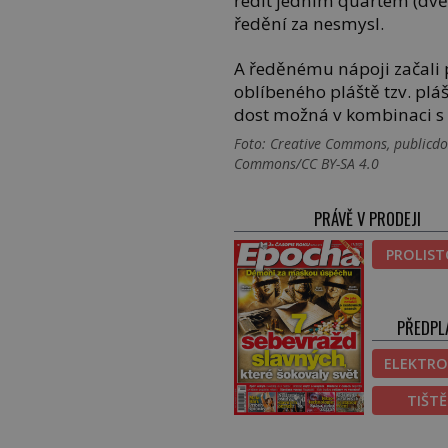
ředit jedním quartem (dvě
ředění za nesmysl.
A ředěnému nápoji začali
oblíbeného pláště tzv. plá
dost možná v kombinaci 
Foto: Creative Commons, publicdom
Commons/CC BY-SA 4.0
PRÁVĚ V PRODEJI
PROLIS
PŘEDPL
ELEKTRO
TIŠT