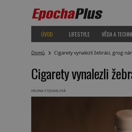
ÚVOD
LIFESTYLE
VĚDA A TECHN
Domů
Cigarety vynalezli žebráci, grog ná
Cigarety vynalezli žeb
HELENA STEJSKALOVÁ