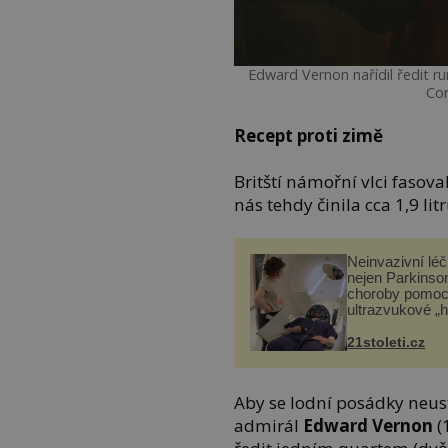
Edward Vernon nařídil ředit
Co
Recept proti zimě
Britští námořní vlci fasova
nás tehdy činila cca 1,9 litr
Neinvazivní lé
nejen Parkinso
choroby pomoc
ultrazvukové „
21stoleti.cz
Aby se lodní posádky neust
admirál
Edward Vernon
(