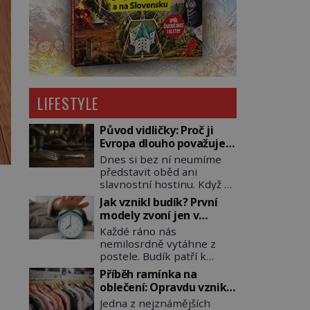
LIFESTYLE
Původ vidličky: Proč ji
Evropa dlouho považuje
za nástroj samotného
Dnes si bez ní neumíme
satana?
představit oběd ani
slavnostní hostinu. Když se
však vidlička v raném
Jak vznikl budík? První
středověku objevuje na
modely zvoní jen v
evropských stolech,
jedinou nastavenou
Každé ráno nás
vzbuzuje pohoršení,
hodinu
nemilosrdně vytáhne z
posměch i strach. Mnozí
postele. Budík patří k
duchovní ji označují za
nejběžnějším předmětům
projev pýchy a zbytečného
Příběh ramínka na
domácnosti, jeho cesta k
přepychu, někteří dokonce
oblečení: Opravdu vzniká
dnešní podobě je ale
za nástroj ďábla. Trvá
kvůli zapomenutému
Jedna z nejznámějších
překvapivě dlouhá. První
téměř sedm století, než se