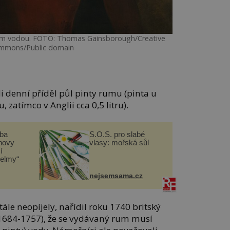
 rum vodou. FOTO: Thomas Gainsborough/Creative
mmons/Public domain
li denní příděl půl pinty rumu (pinta u
u, zatímco v Anglii cca 0,5 litru).
čba
S.O.S. pro slabé
novy
vlasy: mořská sůl
í
helmy“
nejsemsama.cz
ále neopíjely, nařídil roku 1740 britský
1684-1757), že se vydávaný rum musí