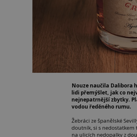
Nouze naučila Dalibora h
lidi přemýšlet, jak co nej
nejnepatrnější zbytky. Pla
vodou ředěného rumu.
Žebráci ze španělské Sevill
doutník, si s nedostatkem 
na ulicích nedopalky z dout