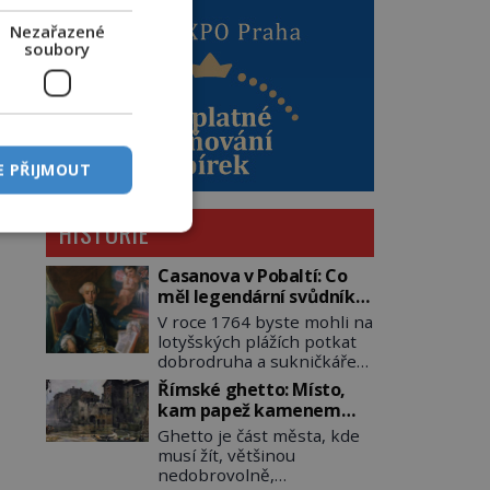
Nezařazené
soubory
E PŘIJMOUT
HISTORIE
Casanova v Pobaltí: Co
měl legendární svůdník
společného se
V roce 1764 byste mohli na
svobodnými zednáři?
lotyšských plážích potkat
dobrodruha a sukničkáře
Giacoma Casanovu. Jeho
Římské ghetto: Místo,
cesta k Baltskému moři
kam papež kamenem
však nebyla turistickým
dohodil
Ghetto je část města, kde
výletem, ale ryze pracovní
musí žít, většinou
cestou se zištnými úmysly.
nedobrovolně,
Jaký cíl Casanova sledoval,