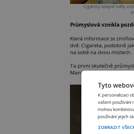
Cigarety údajně měly vzn
p
Průmyslová vznikla pozd
Která informace ze zmiňov
dvě. Cigareta, podobně jak
na sobě na dvou místech.
Ta první skutečně průmysl
Manufacture des Tabacs ve
Tyto webové
K personalizaci o
vašem používání na
mohou kombinovat 
používání jejich s
ZOBRAZIT VŠE