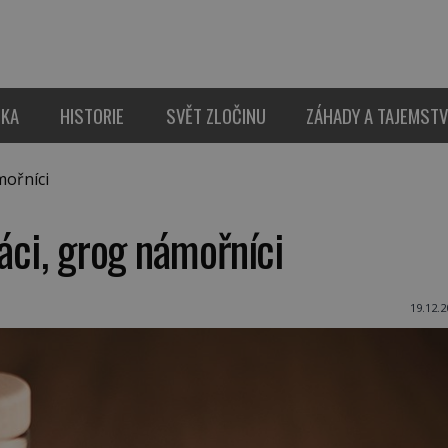
IKA
HISTORIE
SVĚT ZLOČINU
ZÁHADY A TAJEMSTV
mořníci
ráci, grog námořníci
19.12.2