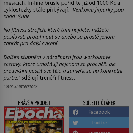
měsících. In-line brusle pořídíte již od 1000 Kč a
cyklostezky stále přibývají.
„
Venkovní fitparky
jsou
snad všude.
Na fitness strojích, které tam najdete, můžete
posilovat, protáhnout se anebo se prostě jenom
zahřát pro další cvičení.
Dalším stupněm v náročnosti jsou workoutové
sestavy, které umožňují nejenom se procvičit, ale
především posílit své tělo a zaměřit se na konkrétní
partie,“
sdělují trenéři fitness.
Foto: Shutterstock
PRÁVĚ V PRODEJI
SDÍLEJTE ČLÁNEK
Facebook
Twitter