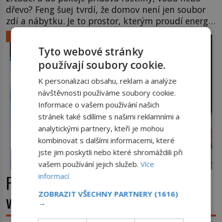
dřevo? Feng šuej tvrdí, že domov není jen soubor
zdí a nábytku. Je to prostor, kterým proudí energie
čchi a jeho uspořádání může ovlivňovat, jak se v
LIFESTYLE
něm člověk cítí. Feng šuej má kořeny ve staré Číně
Tyto webové stránky
a jeho historie […]
používají soubory cookie.
K personalizaci obsahu, reklam a analýze
návštěvnosti používáme soubory cookie.
Informace o vašem používání našich
stránek také sdílíme s našimi reklamními a
analytickými partnery, kteří je mohou
kombinovat s dalšími informacemi, které
jste jim poskytli nebo které shromáždili při
vašem používání jejich služeb.
Více
Příběhy slavných koktejlů: Kde se
informací
ZOBRAZIT VŠECHNY PARTNERY
(1616)
vzal Manhattan a Bloody Mary?
→