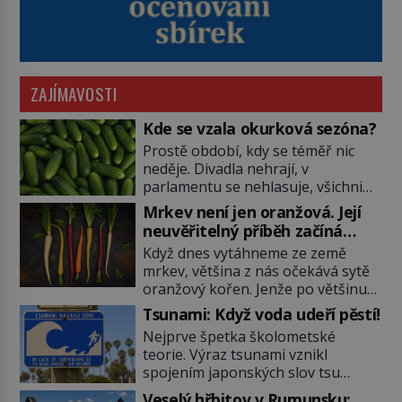
ZAJÍMAVOSTI
Kde se vzala okurková sezóna?
Prostě období, kdy se téměř nic
neděje. Divadla nehrají, v
parlamentu se nehlasuje, všichni
jsou na dovolené a média tak
Mrkev není jen oranžová. Její
nemají o čem mluvit a psát. A
neuvěřitelný příběh začíná
vymýšlejí si proto témata, které
fialovou barvou
Když dnes vytáhneme ze země
nikoho nezajímají. Proč je však ona
mrkev, většina z nás očekává sytě
letní doba spojovaná zrovna s
oranžový kořen. Jenže po většinu
okurkami? Okurkovou sezónu
své historie je mrkev všechno
známe už od poloviny 19. století,
Tsunami: Když voda udeří pěstí!
možné, jen ne oranžová. Je fialová,
ovšem jako Češi […]
Nejprve špetka školometské
žlutá, bílá, někdy dokonce téměř
teorie. Výraz tsunami vznikl
černá. Až díky stovkám let
spojením japonských slov tsu
pečlivého šlechtění se z ní stává
(přístav) a nami (vlna). Jedná se o
zelenina, bez které si českou
Veselý hřbitov v Rumunsku: