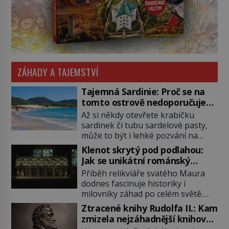
ZÁHADY A TAJEMSTVÍ
Tajemná Sardinie: Proč se na
tomto ostrově nedoporučuje
pytlovat „mořské brambory“?
Až si někdy otevřete krabičku
sardinek či tubu sardelové pasty,
může to být i lehké pozvání na
cestu do srdce Středozemního
Klenot skrytý pod podlahou:
moře, na ostrov hrdých Sardů.
Jak se unikátní románský
Věděli jste, že to byl právě italský
poklad dostal do zapadlého
Příběh relikviáře svatého Maura
ostrov Sardinie, jenž těmto
Bečova?
dodnes fascinuje historiky i
produktům moře propůjčil své
milovníky záhad po celém světě.
jméno. Co dalšího je pro Sardinii
Tato románská zlatnická památka
typické a pro Středoevropana
Ztracené knihy Rudolfa II.: Kam
ze 13. století je po českých
zajímavé? Na mapách má […]
zmizela nejzáhadnější knihovna
korunovačních klenotech druhým