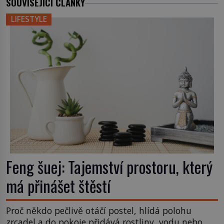
SOUVISEJÍCÍ ČLÁNKY
LIFESTYLE
Feng šuej: Tajemství prostoru, který
má přinášet štěstí
Proč někdo pečlivě otáčí postel, hlídá polohu
zrcadel a do pokoje přidává rostliny, vodu nebo