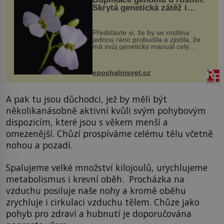
Skrytá genetická zátěž i
evoluční výhoda
Představte si, že by se rostlina
jednou ráno probudila a zjistila, že
má svůj genetický manuál celý
dvakrát. Přesně to se občas v
přírodě stane – a podle nového
výzkumu to může být pro druhy
epochalnisvet.cz
vstupenka...
A pak tu jsou důchodci, jež by měli být
několikanásobně aktivní kvůli svým pohybovým
dispozicím, které jsou s věkem menší a
omezenější. Chůzí prospíváme celému tělu včetně
nohou a pozadí.
Spalujeme velké množství kilojoulů, urychlujeme
metabolismus i krevní oběh. Procházka na
vzduchu posiluje naše nohy a kromě oběhu
zrychluje i cirkulaci vzduchu tělem. Chůze jako
pohyb pro zdraví a hubnutí je doporučována