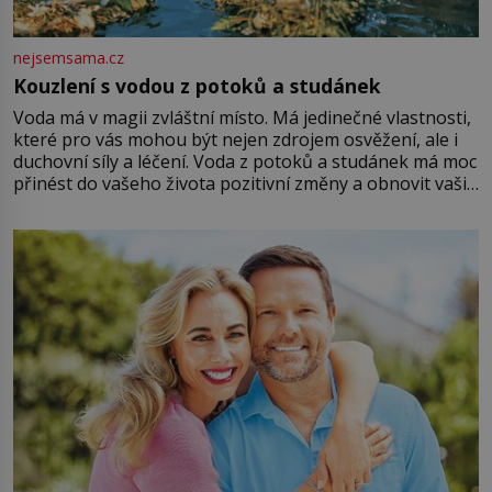
nejsemsama.cz
Kouzlení s vodou z potoků a studánek
Voda má v magii zvláštní místo. Má jedinečné vlastnosti,
které pro vás mohou být nejen zdrojem osvěžení, ale i
duchovní síly a léčení. Voda z potoků a studánek má moc
přinést do vašeho života pozitivní změny a obnovit vaši
energii. Využitím těchto přírodních zdrojů v magii
můžete obohatit své rituály a přinést do svého života
větší harmonii a klid. Je důležité