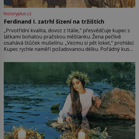
historyplus.cz
Ferdinand I. zatrhl šizení na tržištích
„Prvotřídní kvalita, dovoz z Itálie,“ přesvědčuje kupec s
látkami bohatou pražskou měšťanku. Žena pečlivě
osahává štůček mušelínu. „Vezmu si pět loket,“ prohlásí.
Kupec rychle naměří požadovanou délku. Pořádný kus
mu přitom zůstane za prsty… „Na šaty ho bude málo,
milostpaní. Stačí jenom na sukni,“ zhodnotí švadlena
množství růžového mušelínu. „Ošidili vás, podívejte.“
Vezme do ruky dřevěnou