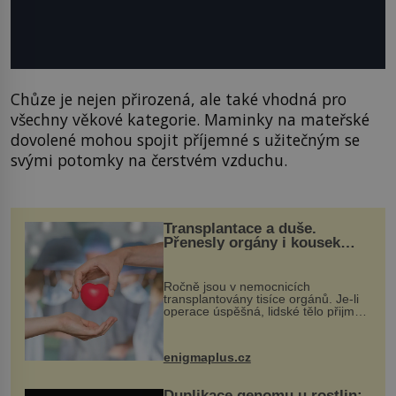
Chůze je nejen přirozená, ale také vhodná pro
všechny věkové kategorie. Maminky na mateřské
dovolené mohou spojit příjemné s užitečným se
svými potomky na čerstvém vzduchu.
Transplantace a duše.
Přenesly orgány i kousek
osobnosti dárce?
Ročně jsou v nemocnicích
transplantovány tisíce orgánů. Je-li
operace úspěšná, lidské tělo přijme
darovaný orgán za své a pacient
může vést plnohodnotný život. Ale co
když při transplantaci nepřijímám...
enigmaplus.cz
Duplikace genomu u rostlin: