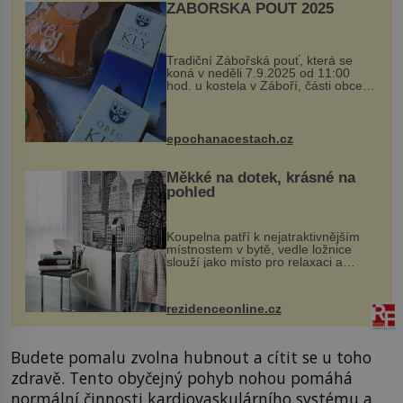
ZÁBOŘSKÁ POUŤ 2025
Tradiční Zábořská pouť, která se
koná v neděli 7.9.2025 od 11:00
hod. u kostela v Záboří, části obce
Kly u Mělníka. V programu naleznete
komentovanou prohlídku kostela,
dobovou hudbu, řemesla, atrakce...
epochanacestach.cz
Měkké na dotek, krásné na
pohled
Koupelna patří k nejatraktivnějším
místnostem v bytě, vedle ložnice
slouží jako místo pro relaxaci a
odpočinek. Koupelnový textil –
ručníky, osušky a koberečky –
mohou jako mávnutím kouzelného
rezidenceonline.cz
proutku...
Budete pomalu zvolna hubnout a cítit se u toho
zdravě. Tento obyčejný pohyb nohou pomáhá
normální činnosti kardiovaskulárního systému a