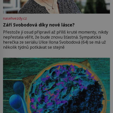
nasehvezdy.cz
Září Svobodová díky nové lásce?
Přestože jí osud připravil až příliš kruté momenty, nikdy
nepřestala věřit, že bude znovu šťastná. Sympatická
herečka ze seriálu Ulice Ilona Svobodová (64) se má už
několik týdnů potkávat se stejně