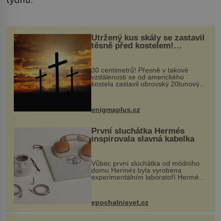
Utržený kus skály se zastavil
těsně před kostelem!
Ochránila ho boží síla?
30 centimetrů! Přesně v takové
vzdálenosti se od amerického
kostela zastavil obrovský 20tunový
balvan, který se v květnu 2014
nečekaně odtrhl od nedaleké skály
při její demolici. Podle místních stojí
enigmaplus.cz
...
První sluchátka Hermés
inspirovala slavná kabelka
Vůbec první sluchátka od módního
domu Hermès byla vyrobena
experimentálním laboratoří Hermès
Ateliers Horizons. Elegantní gadget
si vyžádal dva roky vývoje a chlubí
se ručně šitou hovězí kůží a
epochalnisvet.cz
kovový...