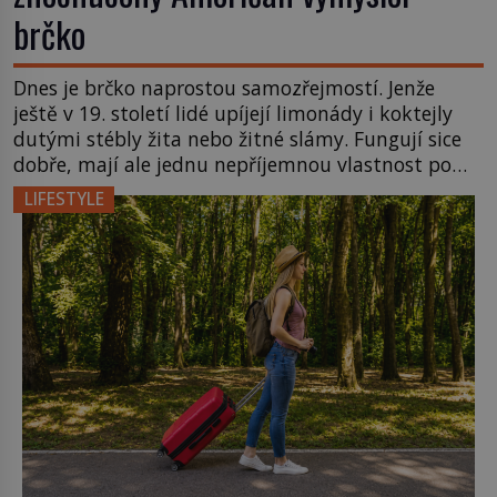
brčko
Dnes je brčko naprostou samozřejmostí. Jenže
ještě v 19. století lidé upíjejí limonády i koktejly
dutými stébly žita nebo žitné slámy. Fungují sice
dobře, mají ale jednu nepříjemnou vlastnost po
chvíli se rozmáčejí a nápoji dodávají travnatou
LIFESTYLE
příchuť. Právě tahle drobná nepříjemnost přivede
amerického výrobce cigaretových náustků k
nápadu, který změní způsob pití po celém […]