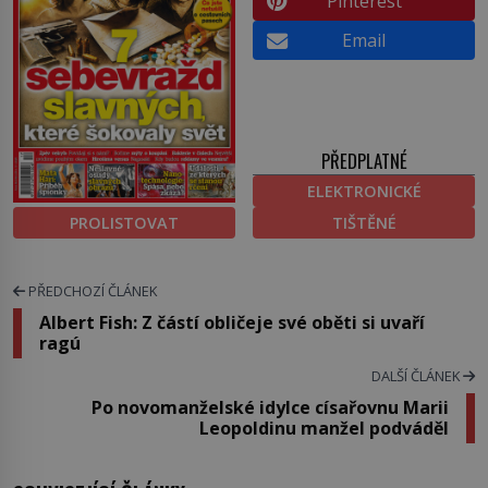
Pinterest
Email
PŘEDPLATNÉ
ELEKTRONICKÉ
PROLISTOVAT
TIŠTĚNÉ
PŘEDCHOZÍ ČLÁNEK
Albert Fish: Z částí obličeje své oběti si uvaří
ragú
DALŠÍ ČLÁNEK
Po novomanželské idylce císařovnu Marii
Leopoldinu manžel podváděl