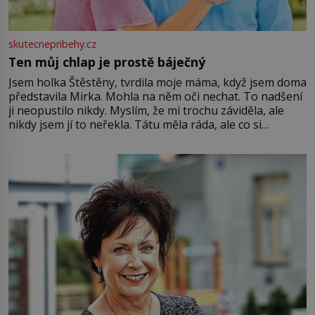
skutecnepribehy.cz
Ten můj chlap je prostě báječný
Jsem holka Štěstěny, tvrdila moje máma, když jsem doma
představila Mirka. Mohla na něm oči nechat. To nadšení
ji neopustilo nikdy. Myslím, že mi trochu záviděla, ale
nikdy jsem jí to neřekla. Tátu měla ráda, ale co si
pamatuji, tak jsme s Mirkem byli zamilovaní mnohem víc.
Jsme spolu moc rádi Tehdy byla jiná doba, když