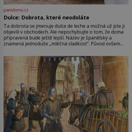
panidomu.cz
Dulce: Dobrota, které neodoláte
Ta dobrota se jmenuje dulce de leche a možná už jste ji
objevili v obchodech. Ale nepochybujte o tom, že doma
připravená bude ještě lepší. Název je španělský a
znamená jednoduše „mléčná sladkost“. Původ ovšem
není úplně jednoznačný, o autorství této receptury se
pře hned několik latinskoamerických zemí a k tomu
Francie, kde se traduje,