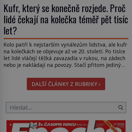
Kufr, který se konečně rozjede. Proč
lidé čekají na kolečka téměř pět tisíc
let?
Kolo patří k nejstarším vynálezům lidstva, ale kufr
na kolečkách se objevuje až ve 20. století. Po tisíce
let lidé vláčejí těžká zavazadla v rukou, na zádech
nebo je nakládají na povozy. Stačí přitom jediný
nápad, připevnit ke kufru kolečka. Jenže právě ten
nikdo dlouho nedostane. Až jednou se na letišti
DALŠÍ ČLÁNKY Z RUBRIKY ›
ozve věta, která změní […]