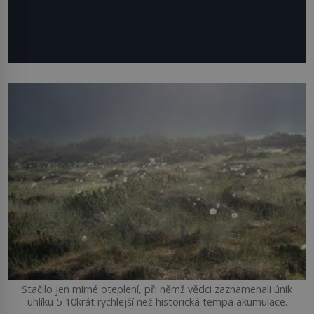
Stačilo jen mírné oteplení, při němž vědci zaznamenali únik
uhlíku 5-10krát rychlejší než historická tempa akumulace.