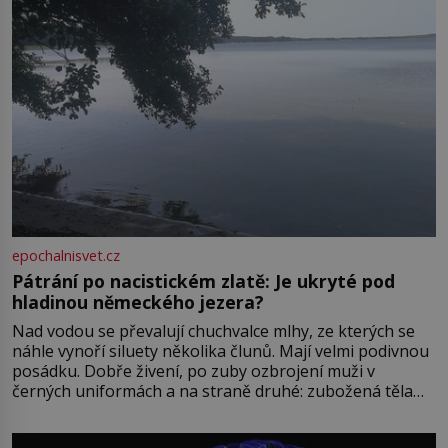
epochalnisvet.cz
Pátrání po nacistickém zlatě: Je ukryté pod
hladinou německého jezera?
Nad vodou se převalují chuchvalce mlhy, ze kterých se
náhle vynoří siluety několika člunů. Mají velmi podivnou
posádku. Dobře živení, po zuby ozbrojení muži v
černých uniformách a na straně druhé: zubožená těla
oblečená v chatrných vězeňských hadrech. Co tato
přízračná scéna znamená? Je jaro roku 1945, druhá