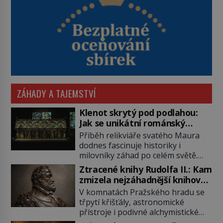
ZÁHADY A TAJEMSTVÍ
Klenot skrytý pod podlahou:
Jak se unikátní románský
poklad dostal do zapadlého
Příběh relikviáře svatého Maura
Bečova?
dodnes fascinuje historiky i
milovníky záhad po celém světě.
Tato románská zlatnická památka
Ztracené knihy Rudolfa II.: Kam
ze 13. století je po českých
zmizela nejzáhadnější knihovna
korunovačních klenotech druhým
Evropy?
V komnatách Pražského hradu se
nejcennějším movitým majetkem v
třpytí křišťály, astronomické
České republice. Přestože byl
přístroje i podivné alchymistické
klenot v roce 1985 po dramatickém
rukopisy. Císař Rudolf II.