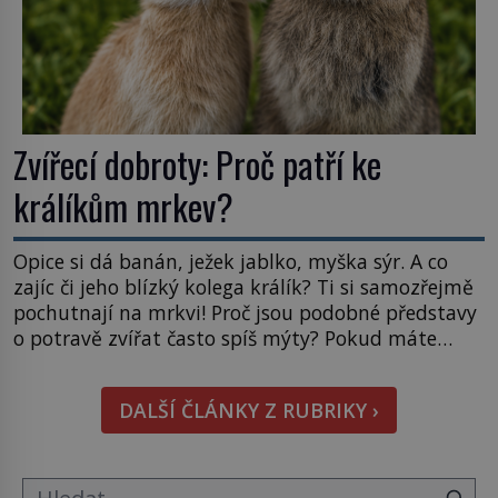
Zvířecí dobroty: Proč patří ke
králíkům mrkev?
Opice si dá banán, ježek jablko, myška sýr. A co
zajíc či jeho blízký kolega králík? Ti si samozřejmě
pochutnají na mrkvi! Proč jsou podobné představy
o potravě zvířat často spíš mýty? Pokud máte
doma králíka, mrkev mu dát můžete. A nejspíš mu
i bude chutnat, ovšem měl by ji mít jen jako
DALŠÍ ČLÁNKY Z RUBRIKY ›
občasný pamlsek. […]