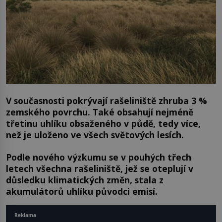
V současnosti pokrývají rašeliniště zhruba 3 %
zemského povrchu. Také obsahují nejméně
třetinu uhlíku obsaženého v půdě, tedy více,
než je uloženo ve všech světových lesích.
Podle nového výzkumu se v pouhých třech
letech všechna rašeliniště, jež se oteplují v
důsledku klimatických změn, stala z
akumulátorů uhlíku původci emisí.
Reklama