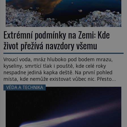
Extrémní podmínky na Zemi: Kde
život přežívá navzdory všemu
Vroucí voda, mráz hluboko pod bodem mrazu,
kyseliny, smrtící tlak i pouště, kde celé roky
nespadne jediná kapka deště. Na první pohled
místa, kde nemůže existovat vůbec nic. Přesto
právě tady vědci objevují organismy, které
VĚDA A TECHNIKA
posouvají hranice života. Každý nový nález mění
naše představy o tom, co všechno dokáže příroda a
napovídá, kde bychom jednou […]