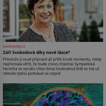
nasehvezdy.cz
Září Svobodová díky nové lásce?
Přestože jí osud připravil až příliš kruté momenty, nikdy
nepřestala věřit, že bude znovu šťastná. Sympatická
herečka ze seriálu Ulice Ilona Svobodová (64) se má už
několik týdnů potkávat se stejně