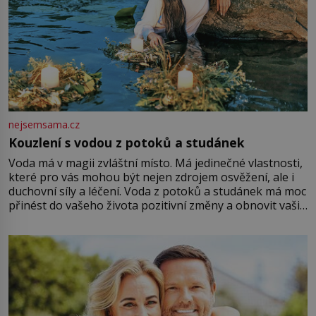
nejsemsama.cz
Kouzlení s vodou z potoků a studánek
Voda má v magii zvláštní místo. Má jedinečné vlastnosti,
které pro vás mohou být nejen zdrojem osvěžení, ale i
duchovní síly a léčení. Voda z potoků a studánek má moc
přinést do vašeho života pozitivní změny a obnovit vaši
energii. Využitím těchto přírodních zdrojů v magii
můžete obohatit své rituály a přinést do svého života
větší harmonii a klid. Je důležité