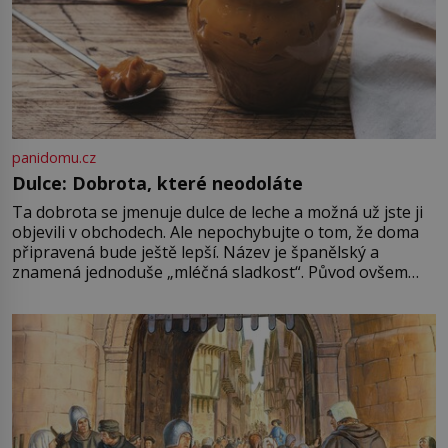
panidomu.cz
Dulce: Dobrota, které neodoláte
Ta dobrota se jmenuje dulce de leche a možná už jste ji
objevili v obchodech. Ale nepochybujte o tom, že doma
připravená bude ještě lepší. Název je španělský a
znamená jednoduše „mléčná sladkost“. Původ ovšem
není úplně jednoznačný, o autorství této receptury se
pře hned několik latinskoamerických zemí a k tomu
Francie, kde se traduje,