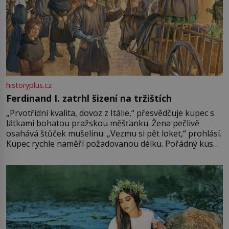
historyplus.cz
Ferdinand I. zatrhl šizení na tržištích
„Prvotřídní kvalita, dovoz z Itálie,“ přesvědčuje kupec s
látkami bohatou pražskou měšťanku. Žena pečlivě
osahává štůček mušelínu. „Vezmu si pět loket,“ prohlásí.
Kupec rychle naměří požadovanou délku. Pořádný kus
mu přitom zůstane za prsty… „Na šaty ho bude málo,
milostpaní. Stačí jenom na sukni,“ zhodnotí švadlena
množství růžového mušelínu. „Ošidili vás, podívejte.“
Vezme do ruky dřevěnou