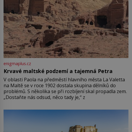
enigmaplus.cz
Krvavé maltské podzemí a tajemná Petra
V oblasti Paola na předměstí hlavního města La Valetta
na Maltě se v roce 1902 dostala skupina dělníků do
problémů. S několika se při rozbíjení skal propadla zem.
„Dostaňte nás odsud, něco tady je,“ z