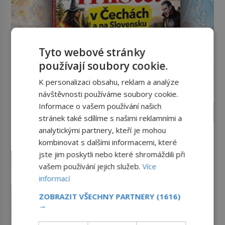
Tyto webové stránky
používají soubory cookie.
K personalizaci obsahu, reklam a analýze
návštěvnosti používáme soubory cookie.
Informace o vašem používání našich
SVĚT ZLOČINU
stránek také sdílíme s našimi reklamními a
analytickými partnery, kteří je mohou
James Whitey Bulger: Práskač,
co šel po práskačích
kombinovat s dalšími informacemi, které
jste jim poskytli nebo které shromáždili při
Dlouhé roky se v USA drží mezi
desítkou nejhledanějších mužů a
vašem používání jejich služeb.
Více
dopracuje to až na číslo dvě – hned
informací
po Usámovi bin Ládinovi (1957–
Krádež Mony Lisy: Nejslavnější
2011). To je James „Whitey“ Bulger
ZOBRAZIT VŠECHNY PARTNERY
(1616)
obraz světa zůstane dva roky
(1929–2018) viněný ze spoluúčasti
→
nezvěstný
V pondělí 21. srpna 1911 visí v
na 19 vraždách, vydírání a lichvy. A
pařížském Louvru na zdi prázdné