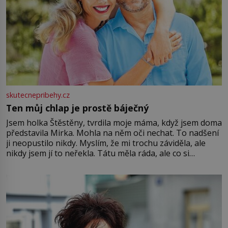
skutecnepribehy.cz
Ten můj chlap je prostě báječný
Jsem holka Štěstěny, tvrdila moje máma, když jsem doma
představila Mirka. Mohla na něm oči nechat. To nadšení
ji neopustilo nikdy. Myslím, že mi trochu záviděla, ale
nikdy jsem jí to neřekla. Tátu měla ráda, ale co si
pamatuji, tak jsme s Mirkem byli zamilovaní mnohem víc.
Jsme spolu moc rádi Tehdy byla jiná doba, když