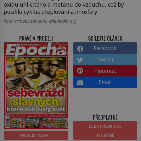
oxidu uhličitého a metanu do vzduchu, což by
posílilo cyklus oteplování atmosféry.
Foto: tripadvisor.com, wikimedia.org
PRÁVĚ V PRODEJI
SDÍLEJTE ČLÁNEK
Facebook
Twitter
Pinterest
Email
PŘEDPLATNÉ
ELEKTRONICKÉ
PROLISTOVAT
TIŠTĚNÉ