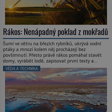
Rákos: Nenápadný poklad z mokřadů
Šumí ve větru na březích rybníků, ukrývá vodní
ptáky a mnozí kolem něj procházejí bez
povšimnutí. Přesto právě rákos pomáhal stavět
domy, vyrábět lodě, zapisovat první texty a
inspiroval řadu pověstí. Tato skromná, ale
VĚDA A TECHNIKA
užitečná rostlina provází člověka už tisíce let.
Většina lidí vnímá rákos jen jako obyčejnou kulisu
letního koupání. Stačí se však podívat […]