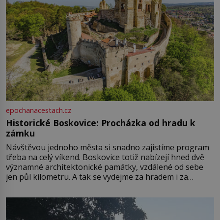
epochanacestach.cz
Historické Boskovice: Procházka od hradu k
zámku
Návštěvou jednoho města si snadno zajistíme program
třeba na celý víkend. Boskovice totiž nabízejí hned dvě
významné architektonické památky, vzdálené od sebe
jen půl kilometru. A tak se vydejme za hradem i za
zámkem do krásné jihomoravské krajiny. Trhová osada
Boskovice na okraji Drahanské vrchoviny vznikla někdy
ve13. století, a už v roce 1313 kronikáři zaznamenali