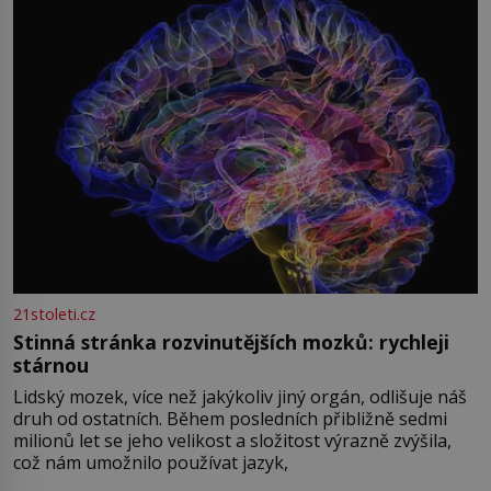
světová válka se chýlí ke konci. Jezero Stolpsee
21stoleti.cz
Stinná stránka rozvinutějších mozků: rychleji
stárnou
Lidský mozek, více než jakýkoliv jiný orgán, odlišuje náš
druh od ostatních. Během posledních přibližně sedmi
milionů let se jeho velikost a složitost výrazně zvýšila,
což nám umožnilo používat jazyk,