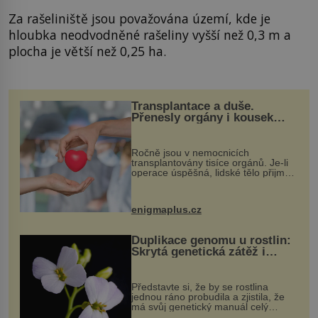
Za rašeliniště jsou považována území, kde je
hloubka neodvodněné rašeliny vyšší než 0,3 m a
plocha je větší než 0,25 ha.
Transplantace a duše.
Přenesly orgány i kousek
osobnosti dárce?
Ročně jsou v nemocnicích
transplantovány tisíce orgánů. Je-li
operace úspěšná, lidské tělo přijme
darovaný orgán za své a pacient
může vést plnohodnotný život. Ale co
když při transplantaci nepřijímám...
enigmaplus.cz
Duplikace genomu u rostlin:
Skrytá genetická zátěž i
evoluční výhoda
Představte si, že by se rostlina
jednou ráno probudila a zjistila, že
má svůj genetický manuál celý
dvakrát. Přesně to se občas v