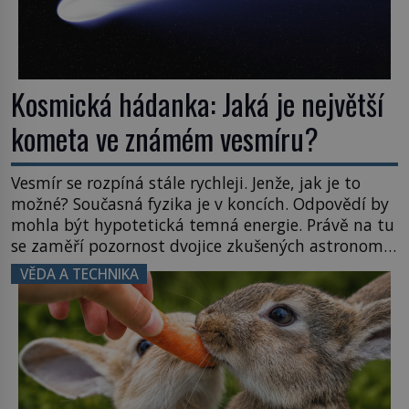
Kosmická hádanka: Jaká je největší
kometa ve známém vesmíru?
Vesmír se rozpíná stále rychleji. Jenže, jak je to
možné? Současná fyzika je v koncích. Odpovědí by
mohla být hypotetická temná energie. Právě na tu
se zaměří pozornost dvojice zkušených astronomů.
Namísto ní ale objeví něco mnohem
VĚDA A TECHNIKA
hmatatelnějšího. Naprosto rekordní kometu!
Astronomové Pedro Bernardinelli a Gary Bernstein
mravenčí prací zkoumají archivní snímky v rámci
Průzkumu temné energie […]