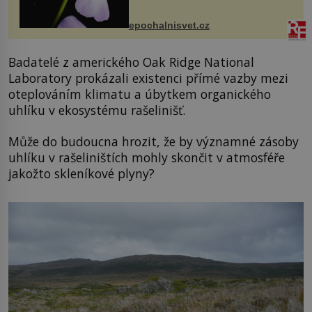
přírodě stane – a podle nového
výzkumu to může být pro druhy
epochalnisvet.cz
vstupenka...
Badatelé z amerického Oak Ridge National
Laboratory prokázali existenci přímé vazby mezi
oteplováním klimatu a úbytkem organického
uhlíku v ekosystému rašelinišť.
Může do budoucna hrozit, že by významné zásoby
uhlíku v rašeliništích mohly skončit v atmosféře
jakožto skleníkové plyny?