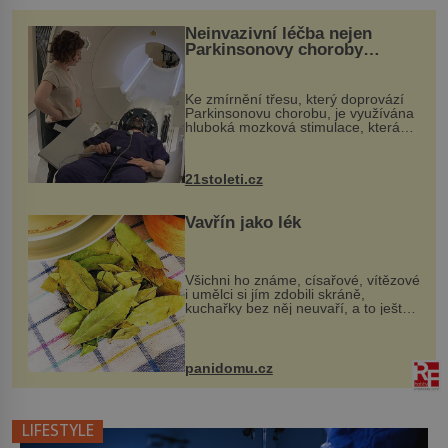
nápad, připevnit ke kufru kolečka. Jenže právě ten
nikdo dlouho nedostane. Až jednou se na letišti
Neinvazivní léčba nejen
ozve věta, která změní […]
Parkinsonovy choroby
pomocí ultrazvukové
„helmy“
Ke zmírnění třesu, který doprovází
Parkinsonovu chorobu, je využívána
hluboká mozková stimulace, která
však vyžaduje vysoce invazivní
zákrok. Ultrazvuk zase není vhodný
k dostatečně přesnému zacílení ...
21stoleti.cz
Vavřín jako lék
Všichni ho známe, císařové, vítězové
i umělci si jím zdobili skráně,
kuchařky bez něj neuvaří, a to ještě
nevíte, že bobkový list může výrazně
zmírnit některé naše neduhy.
Obsahuje v malém množství ně...
panidomu.cz
LIFESTYLE