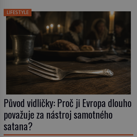
odvážní lékaři pokoušejí vracet lidem tváře
znetvořené válkou, tresty nebo nehodami. Jejich
LIFESTYLE
metody jsou překvapivě promyšlené a některé
principy používají chirurgové dodnes. Úplně první
[…]
Původ vidličky: Proč ji Evropa dlouho
považuje za nástroj samotného
satana?