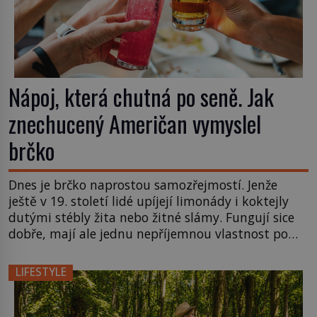
Nápoj, která chutná po seně. Jak
znechucený Američan vymyslel
brčko
Dnes je brčko naprostou samozřejmostí. Jenže
ještě v 19. století lidé upíjejí limonády i koktejly
dutými stébly žita nebo žitné slámy. Fungují sice
dobře, mají ale jednu nepříjemnou vlastnost po
chvíli se rozmáčejí a nápoji dodávají travnatou
příchuť. Právě tahle drobná nepříjemnost přivede
LIFESTYLE
amerického výrobce cigaretových náustků k
nápadu, který změní způsob pití po celém […]