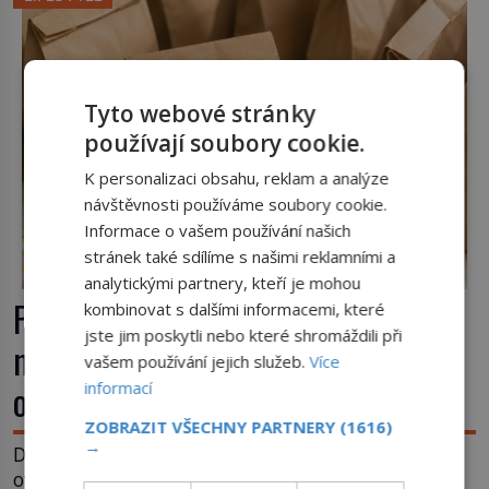
Vzniká kvůli předmětu, bez něhož si muži 19. […]
Tyto webové stránky
používají soubory cookie.
K personalizaci obsahu, reklam a analýze
návštěvnosti používáme soubory cookie.
Informace o vašem používání našich
stránek také sdílíme s našimi reklamními a
analytickými partnery, kteří je mohou
Papírový sáček, který změnil
kombinovat s dalšími informacemi, které
jste jim poskytli nebo které shromáždili při
nakupování: Za jeho vznikem stojí
vašem používání jejich služeb.
Více
odvážná žena i soudní drama
informací
ZOBRAZIT VŠECHNY PARTNERY
(1616)
→
Dnes do něj bez přemýšlení ukládáme pečivo,
ovoce nebo drobný nákup. Papírový sáček s