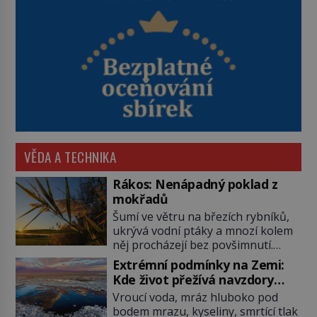
VĚDA A TECHNIKA
Rákos: Nenápadný poklad z
mokřadů
Šumí ve větru na březích rybníků,
ukrývá vodní ptáky a mnozí kolem
něj procházejí bez povšimnutí.
Přesto právě rákos pomáhal stavět
Extrémní podmínky na Zemi:
domy, vyrábět lodě, zapisovat první
Kde život přežívá navzdory
texty a inspiroval řadu pověstí.
všemu
Vroucí voda, mráz hluboko pod
Tato skromná, ale užitečná
bodem mrazu, kyseliny, smrtící tlak
rostlina provází člověka už tisíce