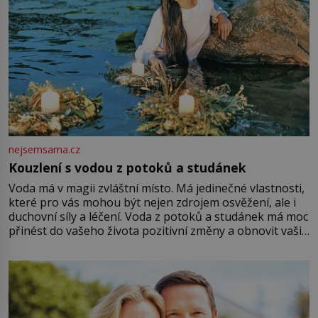
nejsemsama.cz
Kouzlení s vodou z potoků a studánek
Voda má v magii zvláštní místo. Má jedinečné vlastnosti,
které pro vás mohou být nejen zdrojem osvěžení, ale i
duchovní síly a léčení. Voda z potoků a studánek má moc
přinést do vašeho života pozitivní změny a obnovit vaši
energii. Využitím těchto přírodních zdrojů v magii
můžete obohatit své rituály a přinést do svého života
větší harmonii a klid. Je důležité