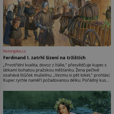
historyplus.cz
Ferdinand I. zatrhl šizení na tržištích
„Prvotřídní kvalita, dovoz z Itálie,“ přesvědčuje kupec s
látkami bohatou pražskou měšťanku. Žena pečlivě
osahává štůček mušelínu. „Vezmu si pět loket,“ prohlásí.
Kupec rychle naměří požadovanou délku. Pořádný kus
mu přitom zůstane za prsty… „Na šaty ho bude málo,
milostpaní. Stačí jenom na sukni,“ zhodnotí švadlena
množství růžového mušelínu. „Ošidili vás, podívejte.“
Vezme do ruky dřevěnou