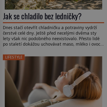
Jak se chladilo bez ledničky?
Dnes stačí otevřít chladničku a potraviny vydrží
čerstvé celé dny. Ještě před necelými dvěma sty
lety však nic podobného neexistovalo. Přesto lidé
po staletí dokážou uchovávat maso, mléko i ovoce
po dlouhou dobu. Pomáhá jim led, hluboké sklepy,
ale také třeba sůl, kouř a slunce. Potraviny
LIFESTYLE
odjakživa patří k nejcennějším věcem v
domácnosti. Když se […]