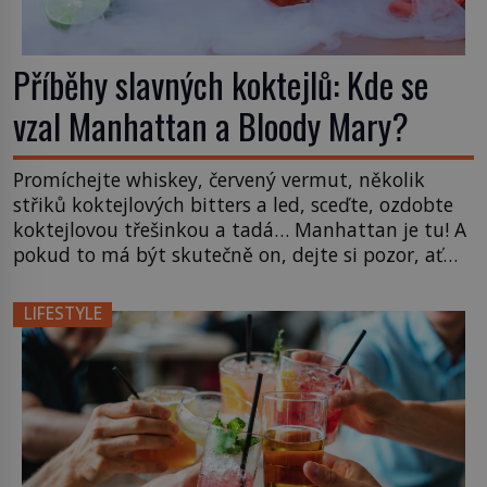
Příběhy slavných koktejlů: Kde se
vzal Manhattan a Bloody Mary?
Promíchejte whiskey, červený vermut, několik
střiků koktejlových bitters a led, sceďte, ozdobte
koktejlovou třešinkou a tadá… Manhattan je tu! A
pokud to má být skutečně on, dejte si pozor, ať
místo klasické americké rye whiskey či klidně
bourbonu nepoužijete skotskou whisku. Co se
LIFESTYLE
stane? Inu, koktejl bude stále skvělý, ale už to
nebude Manhattan ale […]