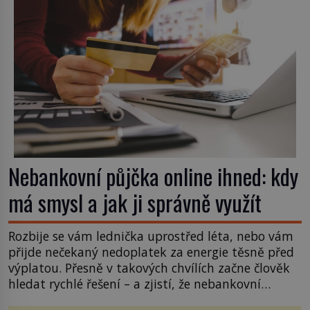
Nebankovní půjčka online ihned: kdy
má smysl a jak ji správně využít
Rozbije se vám lednička uprostřed léta, nebo vám
přijde nečekaný nedoplatek za energie těsně před
výplatou. Přesně v takových chvílích začne člověk
hledat rychlé řešení – a zjistí, že nebankovní
půjčka online ihned je dnes dostupná bez fronty