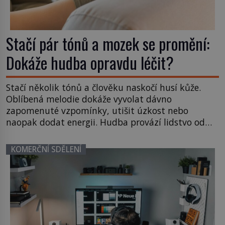
Stačí pár tónů a mozek se promění:
Dokáže hudba opravdu léčit?
Stačí několik tónů a člověku naskočí husí kůže.
Oblíbená melodie dokáže vyvolat dávno
zapomenuté vzpomínky, utišit úzkost nebo
naopak dodat energii. Hudba provází lidstvo od
pravěku a dnes už není jen uměním či zábavou.
Moderní věda stále častěji potvrzuje, že správně
KOMERČNÍ SDĚLENÍ
zvolené zvuky dokážou ovlivnit činnost mozku,
srdeční rytmus, hladinu stresu i proces
uzdravování. Může […]