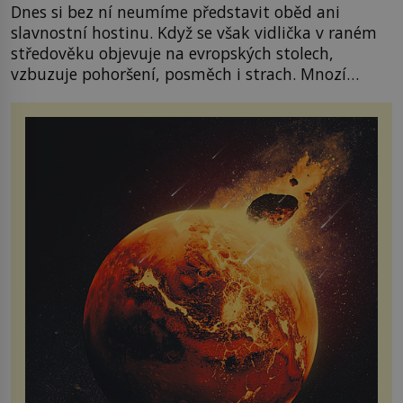
Dnes si bez ní neumíme představit oběd ani
slavnostní hostinu. Když se však vidlička v raném
středověku objevuje na evropských stolech,
vzbuzuje pohoršení, posměch i strach. Mnozí
duchovní ji označují za projev pýchy a zbytečného
přepychu, někteří dokonce za nástroj ďábla. Trvá
téměř sedm století, než se z opovrhovaného
předmětu stává nepostradatelná součást
stolování. První […]