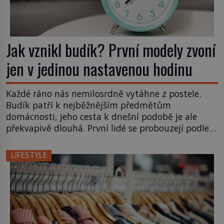
Jak vznikl budík? První modely zvoní
jen v jedinou nastavenou hodinu
Každé ráno nás nemilosrdně vytáhne z postele.
Budík patří k nejběžnějším předmětům
domácnosti, jeho cesta k dnešní podobě je ale
překvapivě dlouhá. První lidé se probouzejí podle
slunce, kohoutů nebo kostelních zvonů. Když se
konečně objeví první skutečný mechanický budík,
LIFESTYLE
má jednu zásadní nevýhodu, zazvoní pouze ve
čtyři hodiny ráno a jiný čas nastavit neumí. […]