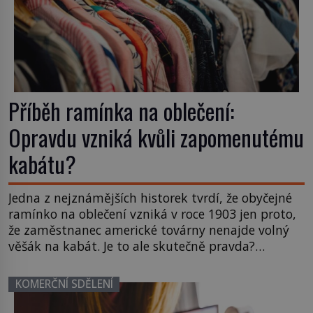
Příběh ramínka na oblečení:
Opravdu vzniká kvůli zapomenutému
kabátu?
Jedna z nejznámějších historek tvrdí, že obyčejné
ramínko na oblečení vzniká v roce 1903 jen proto,
že zaměstnanec americké továrny nenajde volný
věšák na kabát. Je to ale skutečně pravda?
Historici upozorňují, že příběh je zčásti legendou.
Moderní drátěné ramínko skutečně vzniká na
KOMERČNÍ SDĚLENÍ
začátku 20. století, jeho kořeny však sahají
mnohem hlouběji a podílí se […]