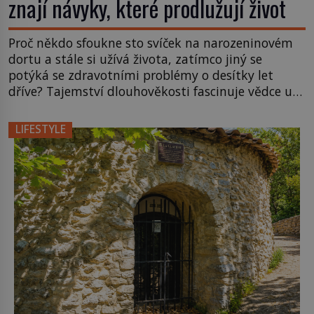
znají návyky, které prodlužují život
Proč někdo sfoukne sto svíček na narozeninovém
dortu a stále si užívá života, zatímco jiný se
potýká se zdravotními problémy o desítky let
dříve? Tajemství dlouhověkosti fascinuje vědce už
celé generace. Geny sice hrají důležitou roli, stále
více výzkumů ale ukazuje, že recept na mimořádně
LIFESTYLE
dlouhý život se skrývá především v každodenních
návycích, prostředí i […]