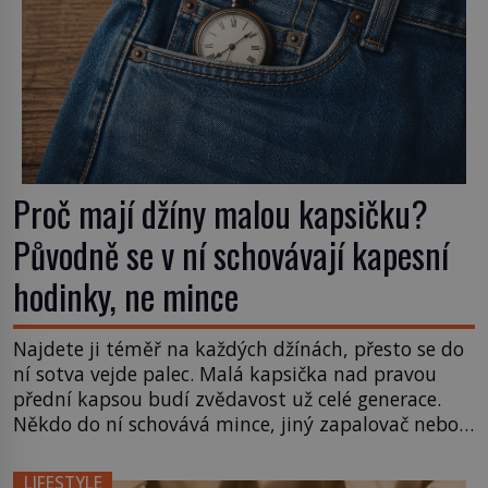
Proč mají džíny malou kapsičku?
Původně se v ní schovávají kapesní
hodinky, ne mince
Najdete ji téměř na každých džínách, přesto se do
ní sotva vejde palec. Malá kapsička nad pravou
přední kapsou budí zvědavost už celé generace.
Někdo do ní schovává mince, jiný zapalovač nebo
sluchátka. Její skutečný původ je ale mnohem
starší než mobilní telefony i drobné do automatu.
LIFESTYLE