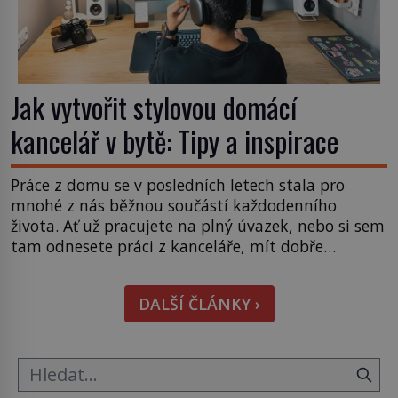
Jak vytvořit stylovou domácí
kancelář v bytě: Tipy a inspirace
Práce z domu se v posledních letech stala pro
mnohé z nás běžnou součástí každodenního
života. Ať už pracujete na plný úvazek, nebo si sem
tam odnesete práci z kanceláře, mít dobře
zařízenou domácí kancelář je klíčem k efektivní
práci, pohodlí a produktivitě. Vytvoření stylového
DALŠÍ ČLÁNKY ›
a funkčního pracovního prostoru v malém bytě
však nemusí být […]