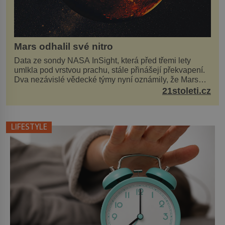
Mars odhalil své nitro
Data ze sondy NASA InSight, která před třemi lety
umlkla pod vrstvou prachu, stále přinášejí překvapení.
Dva nezávislé vědecké týmy nyní oznámily, že Mars
má nejen plášť plný trosek z dávných impaktů,...
21stoleti.cz
LIFESTYLE