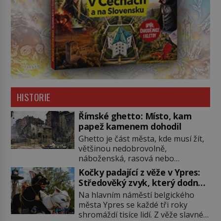
HISTORIE
Římské ghetto: Místo, kam
papež kamenem dohodil
Ghetto je část města, kde musí žít,
většinou nedobrovolně,
náboženská, rasová nebo
národnostní menšina obyvatel.
Kočky padající z věže v Ypres:
Bohaté historické zkušenosti mají s
Středověký zvyk, který dodnes
takovým životem Židé. Už od
budí rozpaky
Na hlavním náměstí belgického
středověku jsou totiž v každou
města Ypres se každé tři roky
chvíli nuceni v nějakém žít. Mezi ty
shromáždí tisíce lidí. Z věže slavné
nejslavnější patří i římské ghetto