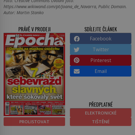
Foto: Creative Commons Úvodní foto:
https://www.wikiwand.com/pt/Joana_de_Navarra, Public Domain.
Autor: Martin Stanko
PRÁVĚ V PRODEJI
SDÍLEJTE ČLÁNEK
Facebook
Twitter
Pinterest
Email
PŘEDPLATNÉ
ELEKTRONICKÉ
PROLISTOVAT
TIŠTĚNÉ