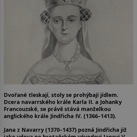
Dvořané tleskají, stoly se prohýbají jídlem.
Dcera navarrského krále Karla II. a Johanky
Francouzské, se právě stává manželkou
anglického krále Jindřicha IV. (1366–1413).
Jana z Navarry (1370–1437) pozná Jindřicha již
jako vdova po bretaňském vévodovi Janovi V.