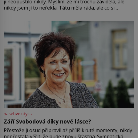
ji neopustilo nikdy. Myslím, že mi trochu záviděla, ale
nikdy jsem jí to neřekla. Tátu měla ráda, ale co si
pamatuji, tak jsme s Mirkem byli zamilovaní mnohem víc.
Jsme spolu moc rádi Tehdy byla jiná doba, když
nasehvezdy.cz
Září Svobodová díky nové lásce?
Přestože jí osud připravil až příliš kruté momenty, nikdy
nepřestala věřit, že bude znovu šťastná. Sympatická