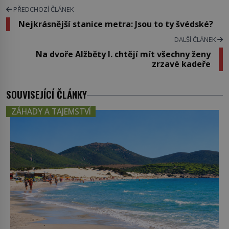
PŘEDCHOZÍ ČLÁNEK
Nejkrásnější stanice metra: Jsou to ty švédské?
DALŠÍ ČLÁNEK
Na dvoře Alžběty I. chtějí mít všechny ženy
zrzavé kadeře
SOUVISEJÍCÍ ČLÁNKY
ZÁHADY A TAJEMSTVÍ