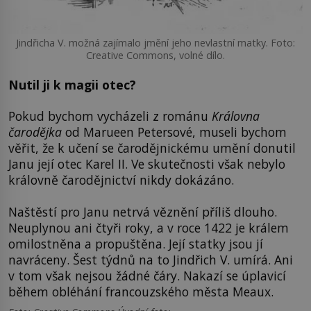
Jindřicha V. možná zajímalo jmění jeho nevlastní matky. Foto:
Creative Commons, volné dílo.
Nutil ji k magii otec?
Pokud bychom vycházeli z románu
Královna
čarodějka
od Marueen Petersové, museli bychom
věřit, že k učení se čarodějnickému umění donutil
Janu její otec Karel II. Ve skutečnosti však nebylo
královně čarodějnictví nikdy dokázáno.
Naštěstí pro Janu netrvá věznění příliš dlouho.
Neuplynou ani čtyři roky, a v roce 1422 je králem
omilostněna a propuštěna. Její statky jsou jí
navráceny. Šest týdnů na to Jindřich V. umírá. Ani
v tom však nejsou žádné čáry. Nakazí se úplavicí
během obléhání francouzského města Meaux.