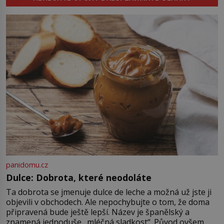
zastaví policejní hlídka, ochable jí
nadiktuje adresu „jeho kamaráda“.
Strážníci ho dopraví zpět do
udaného bytu. Oním „kamarádem“
je ovšem jeden z nejslavnějších
vrahů, Jeffrey Dahmer (1960–1994).
Je 27. května 1991. […]
panidomu.cz
Dulce: Dobrota, které neodoláte
Ta dobrota se jmenuje dulce de leche a možná už jste ji
objevili v obchodech. Ale nepochybujte o tom, že doma
připravená bude ještě lepší. Název je španělský a
znamená jednoduše „mléčná sladkost“. Původ ovšem