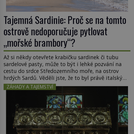
Tajemná Sardinie: Proč se na tomto
ostrově nedoporučuje pytlovat
„mořské brambory“?
Až si někdy otevřete krabičku sardinek či tubu
sardelové pasty, může to být i lehké pozvání na
cestu do srdce Středozemního moře, na ostrov
hrdých Sardů. Věděli jste, že to byl právě italský
ostrov Sardinie, jenž těmto produktům moře
ZÁHADY A TAJEMSTVÍ
propůjčil své jméno. Co dalšího je pro Sardinii
typické a pro Středoevropana zajímavé? Na
mapách má […]