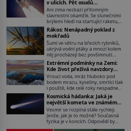
v ulicích. Pět osudů
nejslavnějších raketoplánů
Ani zima nezkazí přítomným
slavnostní okamžik. Se slunečními
brýlemi hledí na startující raketu,
která má do vesmíru vynést kromě
Rákos: Nenápadný poklad z
posádky také obyčejnou učitelku.
mokřadů
Po několika sekundách všem
Šumí ve větru na březích rybníků,
ztuhnou úsměvy, stroj totiž
ukrývá vodní ptáky a mnozí kolem
exploduje. Jejich konstrukce není
něj procházejí bez povšimnutí.
z levného kraje, daňové poplatníky
Přesto právě rákos pomáhal stavět
stojí miliardy dolarů. Na druhou
Extrémní podmínky na Zemi:
domy, vyrábět lodě, zapisovat první
stranu zvládnou jen představitelné
Kde život přežívá navzdory
texty a inspiroval řadu pověstí.
věci. Na malé kousky Název:
všemu
Vroucí voda, mráz hluboko pod
Tato skromná, ale užitečná
Columbia První […]
bodem mrazu, kyseliny, smrtící tlak
rostlina provází člověka už tisíce
i pouště, kde celé roky nespadne
let. Většina lidí vnímá rákos jen jako
jediná kapka deště. Na první
obyčejnou kulisu letního koupání.
Kosmická hádanka: Jaká je
pohled místa, kde nemůže
Stačí se však podívat […]
největší kometa ve známém
existovat vůbec nic. Přesto právě
vesmíru?
Vesmír se rozpíná stále rychleji.
tady vědci objevují organismy,
Jenže, jak je to možné? Současná
které posouvají hranice života.
fyzika je v koncích. Odpovědí by
Každý nový nález mění naše
mohla být hypotetická temná
představy o tom, co všechno