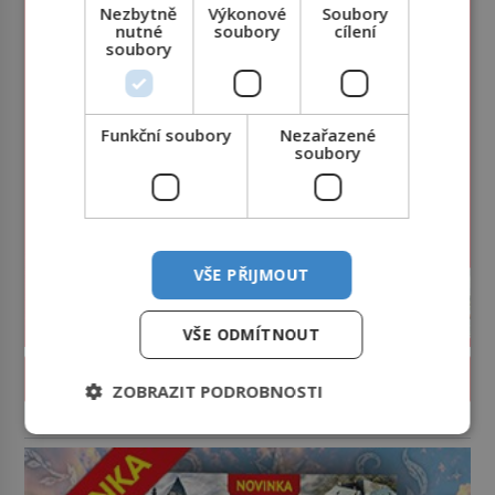
Nezbytně
Výkonové
Soubory
nutné
soubory
cílení
soubory
Funkční soubory
Nezařazené
soubory
VŠE PŘIJMOUT
VŠE ODMÍTNOUT
PROLISTOVAT ČASOPIS
ZOBRAZIT PODROBNOSTI
reklama