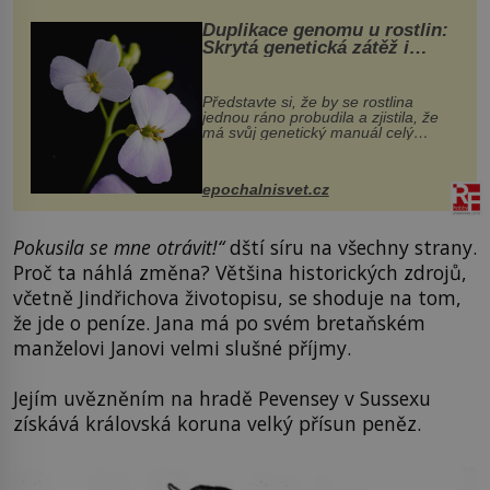
Duplikace genomu u rostlin:
Skrytá genetická zátěž i
evoluční výhoda
Představte si, že by se rostlina
jednou ráno probudila a zjistila, že
má svůj genetický manuál celý
dvakrát. Přesně to se občas v
přírodě stane – a podle nového
výzkumu to může být pro druhy
epochalnisvet.cz
vstupenka...
Pokusila se mne otrávit!“
dští síru na všechny strany.
Proč ta náhlá změna? Většina historických zdrojů,
včetně Jindřichova životopisu, se shoduje na tom,
že jde o peníze. Jana má po svém bretaňském
manželovi Janovi velmi slušné příjmy.
Jejím uvězněním na hradě Pevensey v Sussexu
získává královská koruna velký přísun peněz.