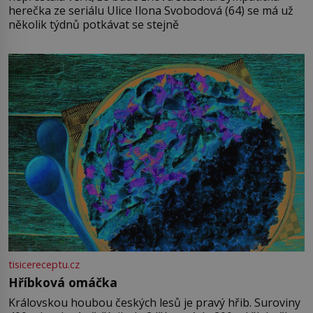
herečka ze seriálu Ulice Ilona Svobodová (64) se má už
několik týdnů potkávat se stejně
tisicereceptu.cz
Hříbková omáčka
Královskou houbou českých lesů je pravý hřib. Suroviny