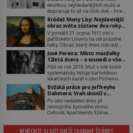
desítkou nejhledanějších mužů a
dopracuje to až na číslo dvě – hned
po Usámovi bin Ládinovi (1957–
Krádež Mony Lisy: Nejslavnější
2011). To je James „Whitey“ Bulger
obraz světa zůstane dva roky
(1929–2018) viněný ze spoluúčasti
nezvěstný
V pondělí 21. srpna 1911 visí v
na 19 vraždách, vydírání a lichvy. A
pařížském Louvru na zdi prázdné
samozřejmě, krom toho je ještě
háky. Obraz, který dnes zná celý
drogový dealer, který neváhá
svět, je pryč. Zpočátku si nikdo
odstranit z cesty všechny práskače,
José Pereira: Místo manželky
nemyslí, že jde o krádež.
zatímco […]
12letá dcera – a sousedi o všem
Zaměstnanci jsou přesvědčeni, že
vědí!
Píše se rok 2010. Muž v bílé košili
Mona Lisa je jen v restaurátorské
systematicky listuje kartotékou
dílně nebo u fotografa. Když se
lékařských karet v obci Pinheiro
ukáže pravda, propukne jeden z
ležící asi 20 kilometrů od farmy s
největších honů na zloděje v […]
Božská práce pro Jeffreyho
podivínským majitelem. Něco tu
Dahmera: Vrah skončí v
nesedí. Ledaže… Ledaže by ta
tratolišti krve ve vězeňských
Po ulici nedaleko dnes již
mladá dívka z farmy byla ne
umývárnách
nestojícího bytového domu
manželkou, ale dcerou – a všechny
Oxfords Apartments 924 ve
ty děti byly zplozené v incestu. Na
wisconsinském Milwaukee se
sociálním odboru jednoho z […]
potácí zcela zmatený 14letý
NENECHTE SI UJÍT DALŠÍ ZAJÍMAVÉ ČLÁNKY
Konerak Sinthasomphone. Když ho