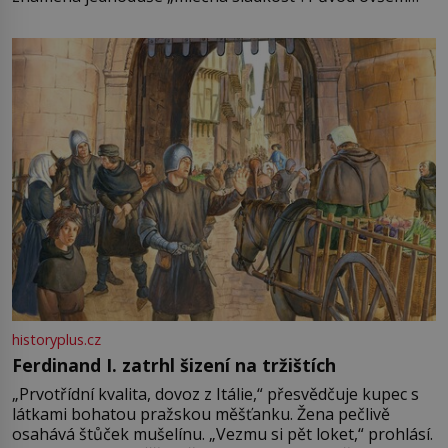
není úplně jednoznačný, o autorství této receptury se
pře hned několik latinskoamerických zemí a k tomu
Francie, kde se traduje,
historyplus.cz
Ferdinand I. zatrhl šizení na tržištích
„Prvotřídní kvalita, dovoz z Itálie,“ přesvědčuje kupec s
látkami bohatou pražskou měšťanku. Žena pečlivě
osahává štůček mušelínu. „Vezmu si pět loket,“ prohlásí.