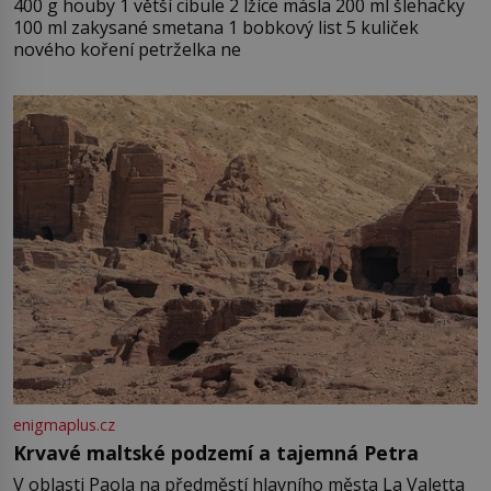
400 g houby 1 větší cibule 2 lžíce másla 200 ml šlehačky
100 ml zakysané smetana 1 bobkový list 5 kuliček
nového koření petrželka ne
enigmaplus.cz
Krvavé maltské podzemí a tajemná Petra
V oblasti Paola na předměstí hlavního města La Valetta