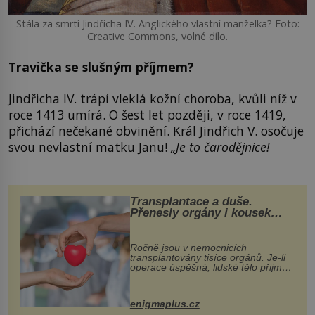
Stála za smrtí Jindřicha IV. Anglického vlastní manželka? Foto:
Creative Commons, volné dílo.
Travička se slušným příjmem?
Jindřicha IV. trápí vleklá kožní choroba, kvůli níž v
roce 1413 umírá. O šest let později, v roce 1419,
přichází nečekané obvinění. Král Jindřich V. osočuje
svou nevlastní matku Janu!
„Je to čarodějnice!
Transplantace a duše.
Přenesly orgány i kousek
osobnosti dárce?
Ročně jsou v nemocnicích
transplantovány tisíce orgánů. Je-li
operace úspěšná, lidské tělo přijme
darovaný orgán za své a pacient
může vést plnohodnotný život. Ale co
když při transplantaci nepřijímám...
enigmaplus.cz