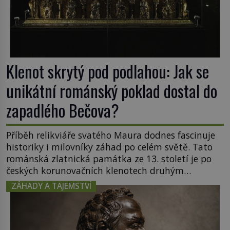
Klenot skrytý pod podlahou: Jak se
unikátní románský poklad dostal do
zapadlého Bečova?
Příběh relikviáře svatého Maura dodnes fascinuje
historiky i milovníky záhad po celém světě. Tato
románská zlatnická památka ze 13. století je po
českých korunovačních klenotech druhým
nejcennějším movitým majetkem v České
ZÁHADY A TAJEMSTVÍ
republice. Přestože byl klenot v roce 1985 po
dramatickém pátrání kriminalistů úspěšně
nalezen, jeho minulost stále obestírá hustá mlha.
Otázky, jak přesně se tato […]