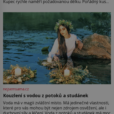
Kupec rychle naměří požadovanou délku. Pořádný kus
mu přitom zůstane za prsty… „Na šaty ho bude málo,
milostpaní. Stačí jenom na sukni,“ zhodnotí švadlena
množství růžového mušelínu. „Ošidili vás, podívejte.“
Vezme do ruky dřevěnou
nejsemsama.cz
Kouzlení s vodou z potoků a studánek
Voda má v magii zvláštní místo. Má jedinečné vlastnosti,
které pro vás mohou být nejen zdrojem osvěžení, ale i
duchovní síly a léčení. Voda z potoků a studánek má moc