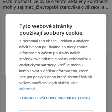
však možnost, že by se o tento vzdálený kontinent
mohly zajímat již evropské starověké civilizace, a
to o 15 století dříve? Již od starověku kartografové
zakreslovali do map záhadný kontinent Terra
DALŠÍ ČLÁNKY Z RUBRIKY ›
Australis – Jižní zemi. Proč? Do jisté míry to byl
Tyto webové stránky
smysl pro […]
používají soubory cookie.
K personalizaci obsahu, reklam a analýze
návštěvnosti používáme soubory cookie.
Informace o vašem používání našich
stránek také sdílíme s našimi reklamními a
analytickými partnery, kteří je mohou
kombinovat s dalšími informacemi, které
jste jim poskytli nebo které shromáždili při
vašem používání jejich služeb.
Více
informací
ZOBRAZIT VŠECHNY PARTNERY
(1616)
→