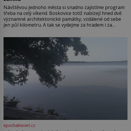
Návštěvou jednoho města si snadno zajistíme program
třeba na celý víkend. Boskovice totiž nabízejí hned dvě
významné architektonické památky, vzdálené od sebe
jen půl kilometru. A tak se vydejme za hradem i za
zámkem do krásné jihomoravské krajiny. Trhová osada
Boskovice na okraji Drahanské vrchoviny vznikla někdy
ve13. století, a už v roce 1313 kronikáři zaznamenali
epochalnisvet.cz