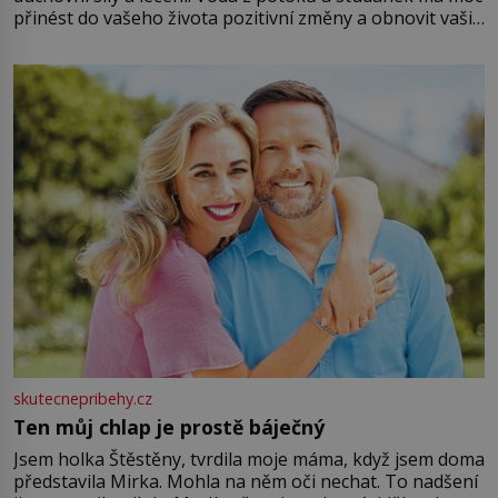
přinést do vašeho života pozitivní změny a obnovit vaši
energii. Využitím těchto přírodních zdrojů v magii
můžete obohatit své rituály a přinést do svého života
větší harmonii a klid. Je důležité
skutecnepribehy.cz
Ten můj chlap je prostě báječný
Jsem holka Štěstěny, tvrdila moje máma, když jsem doma
představila Mirka. Mohla na něm oči nechat. To nadšení