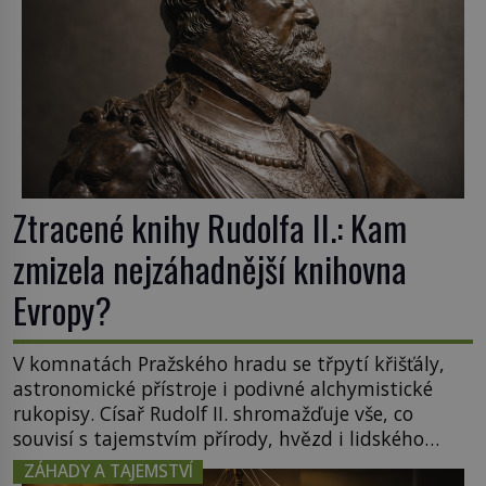
Ztracené knihy Rudolfa II.: Kam
zmizela nejzáhadnější knihovna
Evropy?
V komnatách Pražského hradu se třpytí křišťály,
astronomické přístroje i podivné alchymistické
rukopisy. Císař Rudolf II. shromažďuje vše, co
souvisí s tajemstvím přírody, hvězd i lidského
poznání. Jenže po jeho smrti se jeho slavné sbírky
ZÁHADY A TAJEMSTVÍ