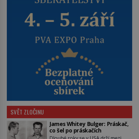
SVĚT ZLOČINU
James Whitey Bulger: Práskač,
co šel po práskačích
Dlouhé roky se v USA drží mezi