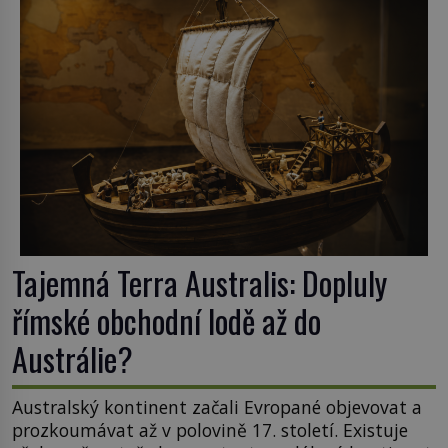
začínají rozpadat a část z nich mizí navždy. Kdo
odnesl nejvzácnější knihy? A existují ještě někde
zapomenuté rukopisy, které nikdo […]
Tajemná Terra Australis: Dopluly
římské obchodní lodě až do
Austrálie?
Australský kontinent začali Evropané objevovat a
prozkoumávat až v polovině 17. století. Existuje