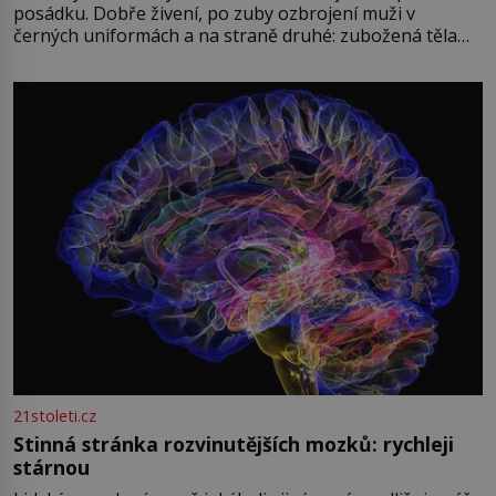
posádku. Dobře živení, po zuby ozbrojení muži v
černých uniformách a na straně druhé: zubožená těla
oblečená v chatrných vězeňských hadrech. Co tato
přízračná scéna znamená? Je jaro roku 1945, druhá
světová válka se chýlí ke konci. Jezero Stolpsee
21stoleti.cz
Stinná stránka rozvinutějších mozků: rychleji
stárnou