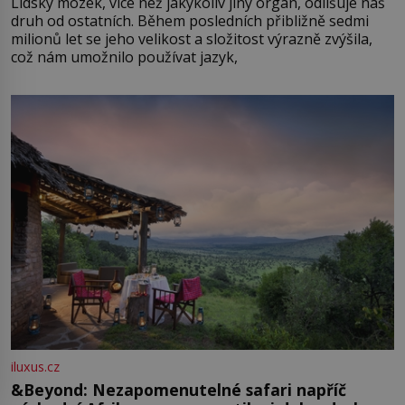
Lidský mozek, více než jakýkoliv jiný orgán, odlišuje náš
druh od ostatních. Během posledních přibližně sedmi
milionů let se jeho velikost a složitost výrazně zvýšila,
což nám umožnilo používat jazyk,
iluxus.cz
&Beyond: Nezapomenutelné safari napříč