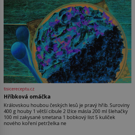
tisicereceptu.cz
Hříbková omáčka
Královskou houbou českých lesů je pravý hřib. Suroviny
400 g houby 1 větší cibule 2 lžíce másla 200 ml šlehačky
100 ml zakysané smetana 1 bobkový list 5 kuliček
nového koření petrželka ne