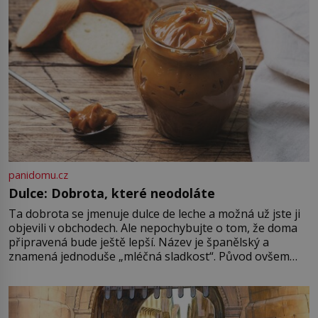
který si vysloužil název „Veselý“,
najdeme v rumunské vesnici
Sapanta, nedaleko hranic […]
panidomu.cz
Dulce: Dobrota, které neodoláte
Ta dobrota se jmenuje dulce de leche a možná už jste ji
objevili v obchodech. Ale nepochybujte o tom, že doma
připravená bude ještě lepší. Název je španělský a
znamená jednoduše „mléčná sladkost“. Původ ovšem
není úplně jednoznačný, o autorství této receptury se
pře hned několik latinskoamerických zemí a k tomu
Francie, kde se traduje,