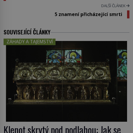
DALŠÍ ČLÁNEK
5 znamení přicházející smrti
SOUVISEJÍCÍ ČLÁNKY
ZÁHADY A TAJEMSTVÍ
Klenot skrytý pod podlahou: Jak se