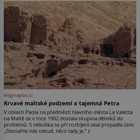
enigmaplus.cz
Krvavé maltské podzemí a tajemná Petra
V oblasti Paola na předměstí hlavního města La Valetta
na Maltě se v roce 1902 dostala skupina dělníků do
problémů. S několika se při rozbíjení skal propadla zem.
„Dostaňte nás odsud, něco tady je,“ z