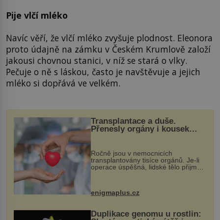
Pije vlčí mléko
Navíc věří, že vlčí mléko zvyšuje plodnost. Eleonora
proto údajně na zámku v Českém Krumlově založí
jakousi chovnou stanici, v níž se stará o vlky.
Pečuje o ně s láskou, často je navštěvuje a jejich
mléko si dopřává ve velkém.
Transplantace a duše.
Přenesly orgány i kousek
osobnosti dárce?
Ročně jsou v nemocnicích
transplantovány tisíce orgánů. Je-li
operace úspěšná, lidské tělo přijme
darovaný orgán za své a pacient
může vést plnohodnotný život. Ale co
když při transplantaci nepřijímám...
enigmaplus.cz
Duplikace genomu u rostlin: