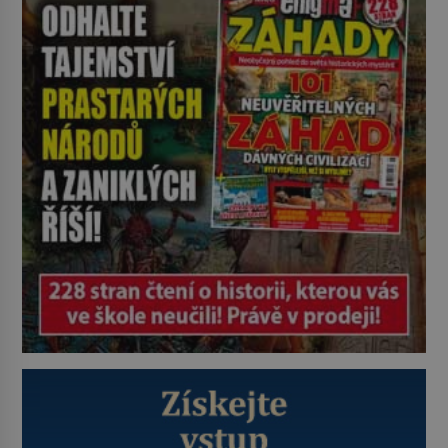
zdálo jasné, kde. Ale jen zdálo…
Starodávná legenda praví, že
Golgota, v překladu z aramejštiny
„lebka“, dostane svůj název pro to,
že právě sem je přenesena […]