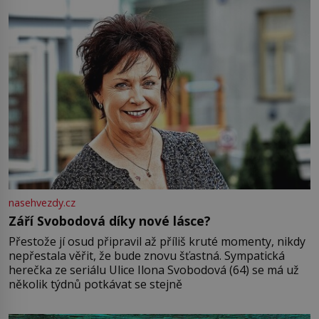
nasehvezdy.cz
Září Svobodová díky nové lásce?
Přestože jí osud připravil až příliš kruté momenty, nikdy
nepřestala věřit, že bude znovu šťastná. Sympatická
herečka ze seriálu Ulice Ilona Svobodová (64) se má už
několik týdnů potkávat se stejně