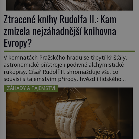
Ztracené knihy Rudolfa II.: Kam
zmizela nejzáhadnější knihovna
Evropy?
V komnatách Pražského hradu se třpytí křišťály,
astronomické přístroje i podivné alchymistické
rukopisy. Císař Rudolf II. shromažďuje vše, co
souvisí s tajemstvím přírody, hvězd i lidského
poznání. Jenže po jeho smrti se jeho slavné sbírky
ZÁHADY A TAJEMSTVÍ
začínají rozpadat a část z nich mizí navždy. Kdo
odnesl nejvzácnější knihy? A existují ještě někde
zapomenuté rukopisy, které nikdo […]