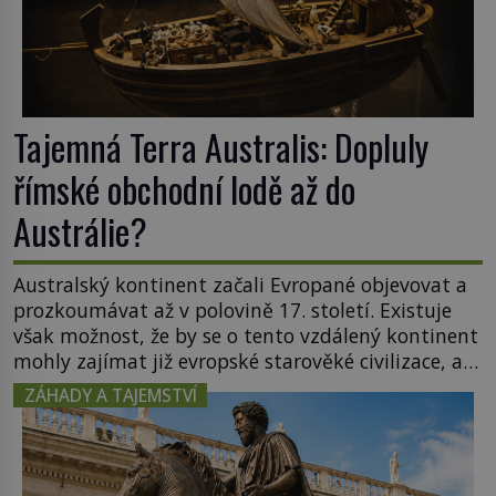
Tajemná Terra Australis: Dopluly
římské obchodní lodě až do
Austrálie?
Australský kontinent začali Evropané objevovat a
prozkoumávat až v polovině 17. století. Existuje
však možnost, že by se o tento vzdálený kontinent
mohly zajímat již evropské starověké civilizace, a
to o 15 století dříve? Již od starověku kartografové
ZÁHADY A TAJEMSTVÍ
zakreslovali do map záhadný kontinent Terra
Australis – Jižní zemi. Proč? Do jisté míry to byl
smysl pro […]