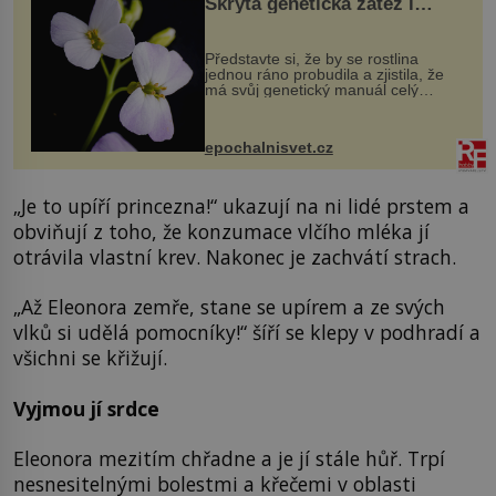
Skrytá genetická zátěž i
evoluční výhoda
Představte si, že by se rostlina
jednou ráno probudila a zjistila, že
má svůj genetický manuál celý
dvakrát. Přesně to se občas v
přírodě stane – a podle nového
výzkumu to může být pro druhy
epochalnisvet.cz
vstupenka...
„Je to upíří princezna!“ ukazují na ni lidé prstem a
obviňují z toho, že konzumace vlčího mléka jí
otrávila vlastní krev. Nakonec je zachvátí strach.
„Až Eleonora zemře, stane se upírem a ze svých
vlků si udělá pomocníky!“ šíří se klepy v podhradí a
všichni se křižují.
Vyjmou jí srdce
Eleonora mezitím chřadne a je jí stále hůř. Trpí
nesnesitelnými bolestmi a křečemi v oblasti