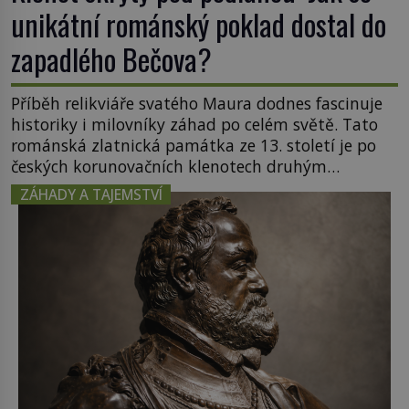
unikátní románský poklad dostal do
zapadlého Bečova?
Příběh relikviáře svatého Maura dodnes fascinuje
historiky i milovníky záhad po celém světě. Tato
románská zlatnická památka ze 13. století je po
českých korunovačních klenotech druhým
nejcennějším movitým majetkem v České
ZÁHADY A TAJEMSTVÍ
republice. Přestože byl klenot v roce 1985 po
dramatickém pátrání kriminalistů úspěšně
nalezen, jeho minulost stále obestírá hustá mlha.
Otázky, jak přesně se tato […]