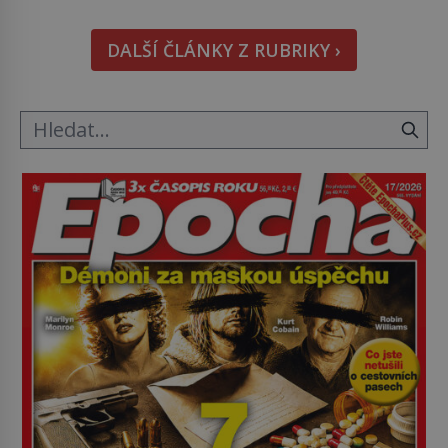
Máme však nyní rozbít tuto obecně přijímanou
pravdu na padrť a prohlásit, že to byl jen životem
DALŠÍ ČLÁNKY Z RUBRIKY ›
unavený a drogou ovládaný muž? Marcus Aurelius
byl zastáncem stoicismu, učení, […]