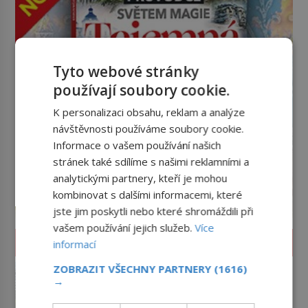
Tyto webové stránky
používají soubory cookie.
K personalizaci obsahu, reklam a analýze
návštěvnosti používáme soubory cookie.
Informace o vašem používání našich
stránek také sdílíme s našimi reklamními a
analytickými partnery, kteří je mohou
kombinovat s dalšími informacemi, které
jste jim poskytli nebo které shromáždili při
vašem používání jejich služeb.
Více
ZÁHADY A TAJEMSTVÍ
informací
Zábavní park Six Flags: Mají tu
ZOBRAZIT VŠECHNY PARTNERY
(1616)
→
skutečný dům hrůzy!
Rutinní test horské dráhy v v