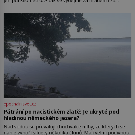
jen půl kilometru. A tak se vydejme za hradem i za
zámkem do krásné jihomoravské krajiny. Trhová osada
Boskovice na okraji Drahanské vrchoviny vznikla někdy
ve13. století, a už v roce 1313 kronikáři zaznamenali
epochalnisvet.cz
Pátrání po nacistickém zlatě: Je ukryté pod
hladinou německého jezera?
Nad vodou se převalují chuchvalce mlhy, ze kterých se
náhle vynoří siluety několika člunů. Mají velmi podivnou