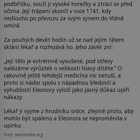
podbřišku, souží ji vysoké horečky a ztrácí se před
očima. Její trápení skončí v roce 1741, kdy
nedlouho po převozu za svým synem do Vídně
umírá.
Za pouhých devět hodin už se nad jejím tělem
sklání lékař a rozřezává ho. Jeho závěr zní:
„Její tělo je extrémně vysušené, pod střevy
nalézáme výrůstek o velikosti hlavy dítěte.“ O
rakovině ještě tehdejší medicína nic netuší, a
proto si nádor spolu s nápadnou bledostí a
vyhublostí Eleonory vyloží jako jasný důkaz upíří
nákazy.
Lékař jí vyjme z hrudníku srdce, zřejmě proto, aby
mohlo být spáleno a Eleonora se neproměnila v
upírku.
Foto: wikimedia.org