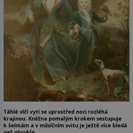
Táhlé vlčí vytí se uprostřed noci rozléhá
krajinou. Kněžna pomalým krokem sestupuje
k šelmám a v měsíčním svitu je ještě více bledá
než obvykle.