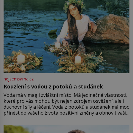
Vezme do ruky dřevěnou
nejsemsama.cz
Kouzlení s vodou z potoků a studánek
Voda má v magii zvláštní místo. Má jedinečné vlastnosti,
které pro vás mohou být nejen zdrojem osvěžení, ale i
duchovní síly a léčení. Voda z potoků a studánek má moc
přinést do vašeho života pozitivní změny a obnovit vaši
energii. Využitím těchto přírodních zdrojů v magii
můžete obohatit své rituály a přinést do svého života
větší harmonii a klid. Je důležité