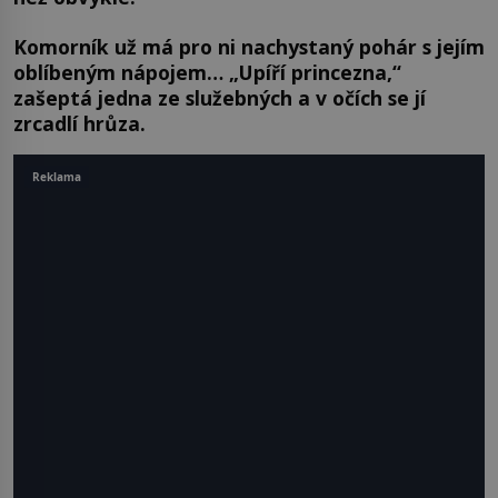
Komorník už má pro ni nachystaný pohár s jejím
oblíbeným nápojem… „Upíří princezna,“
zašeptá jedna ze služebných a v očích se jí
zrcadlí hrůza.
Reklama