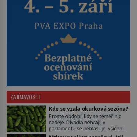
ZAJÍMAVOSTI
Kde se vzala okurková sezóna?
Prostě období, kdy se téměř nic
neděje. Divadla nehrají, v
parlamentu se nehlasuje, všichni
jsou na dovolené a média tak