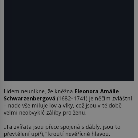
Lidem neunikne, že kněžna
Eleonora Amálie
Schwarzenbergová
(1682–1741) je něčím zvláštní
– nade vše miluje lov a vlky, což jsou v té době
velmi neobvyklé záliby pro ženu.
„Ta zvířata jsou přece spojená s ďábly, jsou to
převtělení upíři,“ kroutí nevěřícně hlavou.