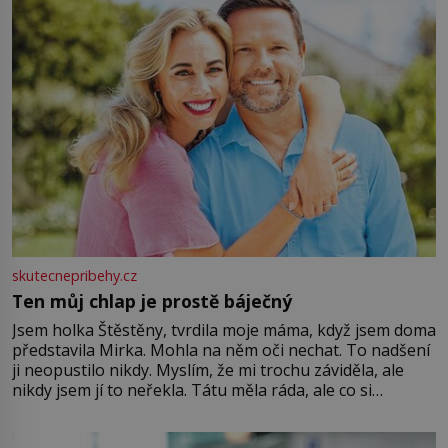
skutecnepribehy.cz
Ten můj chlap je prostě báječný
Jsem holka Štěstěny, tvrdila moje máma, když jsem doma
představila Mirka. Mohla na něm oči nechat. To nadšení
ji neopustilo nikdy. Myslím, že mi trochu záviděla, ale
nikdy jsem jí to neřekla. Tátu měla ráda, ale co si
pamatuji, tak jsme s Mirkem byli zamilovaní mnohem víc.
Jsme spolu moc rádi Tehdy byla jiná doba, když