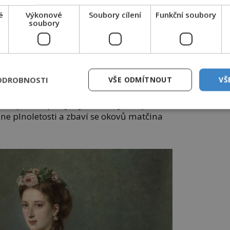
těžkou hlavu. Děsí se okamžiku, až se jednoho dne
stane králem…
é
Výkonové
Soubory cílení
Funkční soubory
soubory
rie, vím, že si myslí, že ho nemáš ráda,“
1819–1901) i její nevlastní sestra.
čená, že jejího syna napraví ještě
ečné plýtvání časem.
ODROBNOSTI
VŠE ODMÍTNOUT
VŠ
ukou deset hodin denně, šest dní v týdnu.
né, proto s přibývajícími roky s napětím
ne plnoletosti a zbaví se okovů matčina