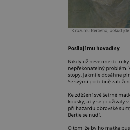
K rozumu Bertieho, pokud jde 
Posílají mu hovadiny
Nikdy už nevezme do ruky k
nepřekonatelný problém. 
stopy. Jakmile dosáhne pln
Se svými podobně založen
Ke zděšení své šetrné matk
kousky, aby se používaly v
při hazardu obrovské sumy 
Bertie se nudí.
O tom, že by ho matka pust