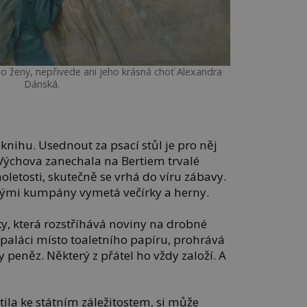
o ženy, nepřivede ani jeho krásná choť Alexandra
Dánská.
nihu. Usednout za psací stůl je pro něj
Výchova zanechala na Bertiem trvalé
oletosti, skutečně se vrhá do víru zábavy.
ými kumpány vymetá večírky a herny.
y, která rozstříhává noviny na drobné
 paláci místo toaletního papíru, prohrává
peněz. Některý z přátel ho vždy založí. A
ila ke státním záležitostem, si může