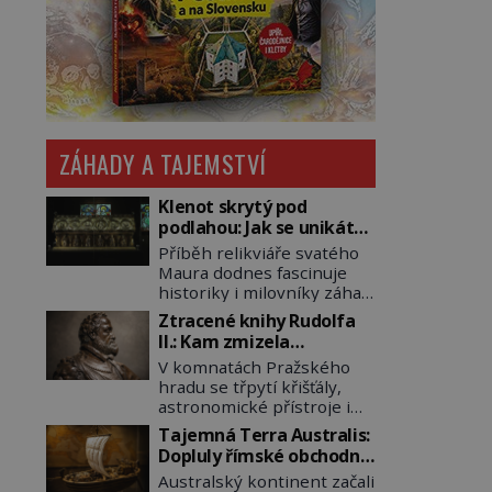
ZÁHADY A TAJEMSTVÍ
Klenot skrytý pod
podlahou: Jak se unikátní
románský poklad dostal
Příběh relikviáře svatého
do zapadlého Bečova?
Maura dodnes fascinuje
historiky i milovníky záhad
po celém světě. Tato
Ztracené knihy Rudolfa
románská zlatnická
II.: Kam zmizela
památka ze 13. století je
nejzáhadnější knihovna
V komnatách Pražského
po českých korunovačních
Evropy?
hradu se třpytí křišťály,
klenotech druhým
astronomické přístroje i
nejcennějším movitým
podivné alchymistické
majetkem v České
Tajemná Terra Australis:
rukopisy. Císař Rudolf II.
republice. Přestože byl
Dopluly římské obchodní
shromažďuje vše, co
klenot v roce 1985 po
lodě až do Austrálie?
Australský kontinent začali
souvisí s tajemstvím
dramatickém pátrání