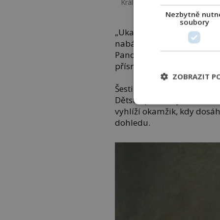
Královna Viktorie má ze syna 
Nezbytně nutn
soubory
„Ukaž mu lásku, drahá Vikto
nabádá královnu
Viktorii
(
Panovnice je ovšem přesvěd
přísnější řád a žádné zbyt
ZOBRAZIT P
Šestileté dítě tak tráví vý
Dětství prakticky nemá žád
vyhlíží okamžik, kdy dosáh
dohledu.