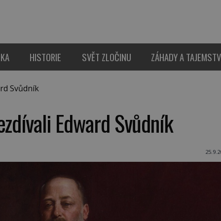
IKA
HISTORIE
SVĚT ZLOČINU
ZÁHADY A TAJEMSTV
ard Svůdník
ezdívali Edward Svůdník
25.9.2