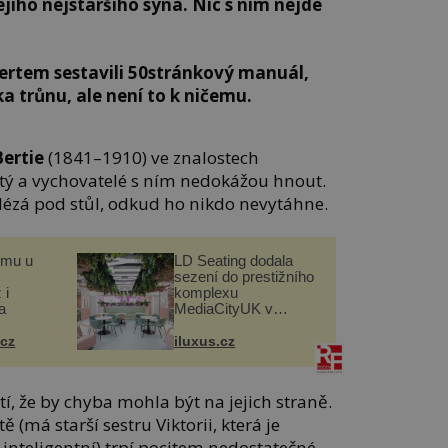
jího nejstaršího syna. Nic s ním nejde
ertem sestavili 50stránkový manuál,
a trůnu, ale není to k ničemu.
Bertie
(1841–1910) ve znalostech
itý a vychovatelé s ním nedokážou hnout.
lézá pod stůl, odkud ho nikdo nevytáhne.
omu u
LD Seating dodala
sezení do prestižního
 i
komplexu
a
MediaCityUK v
Salfordu
.cz
iluxus.cz
í, že by chyba mohla být na jejich straně.
 (má starší sestru Viktorii, která je
nteligentní) trpí pocitem nedostatečné