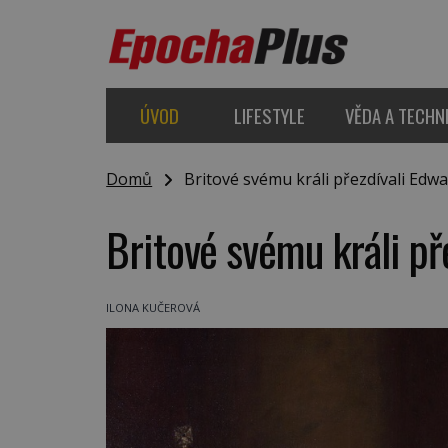
ÚVOD
LIFESTYLE
VĚDA A TECHN
Domů
Britové svému králi přezdívali Edw
Britové svému králi př
ILONA KUČEROVÁ