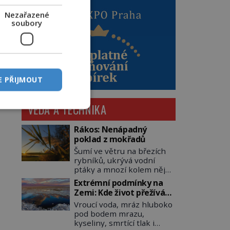
Nezařazené
soubory
E PŘIJMOUT
VĚDA A TECHNIKA
Rákos: Nenápadný
poklad z mokřadů
Šumí ve větru na březích
rybníků, ukrývá vodní
ptáky a mnozí kolem něj
procházejí bez povšimnutí.
Extrémní podmínky na
Přesto právě rákos
Zemi: Kde život přežívá
pomáhal stavět domy,
navzdory všemu
Vroucí voda, mráz hluboko
vyrábět lodě, zapisovat
pod bodem mrazu,
první texty a inspiroval
kyseliny, smrtící tlak i
řadu pověstí. Tato