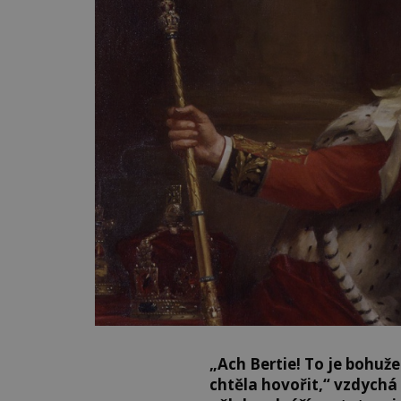
„Ach Bertie! To je bohuž
chtěla hovořit,“ vzdychá 