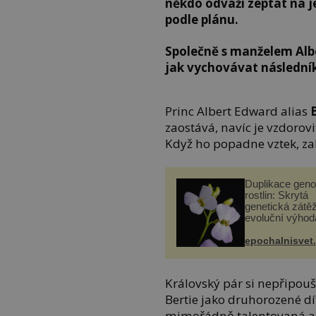
někdo odváží zeptat na je
podle plánu.
Společně s manželem Alb
jak vychovávat následník
Princ Albert Edward alias
zaostává, navíc je vzdorov
Když ho popadne vztek, za
Duplikace gen
rostlin: Skrytá
genetická zátěž
evoluční výhod
epochalnisvet
Královský pár si nepřipoušt
Bertie jako druhorozené dítě
mimořádně talentovaná a i