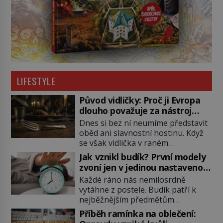
LIFESTYLE
Původ vidličky: Proč ji Evropa
dlouho považuje za nástroj
samotného satana?
Dnes si bez ní neumíme představit
oběd ani slavnostní hostinu. Když
se však vidlička v raném
středověku objevuje na evropských
Jak vznikl budík? První modely
stolech, vzbuzuje pohoršení,
zvoní jen v jedinou nastavenou
posměch i strach. Mnozí duchovní ji
hodinu
Každé ráno nás nemilosrdně
označují za projev pýchy a
vytáhne z postele. Budík patří k
zbytečného přepychu, někteří
nejběžnějším předmětům
dokonce za nástroj ďábla. Trvá
domácnosti, jeho cesta k dnešní
téměř sedm století, než se z
Příběh ramínka na oblečení:
podobě je ale překvapivě dlouhá.
opovrhovaného předmětu stává