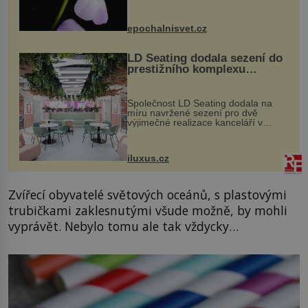
dvakrát. Přesně to se občas v
přírodě stane – a podle nového
výzkumu to může být pro druhy
epochalnisvet.cz
vstupenka...
LD Seating dodala sezení do
prestižního komplexu
MediaCityUK v Salfordu
Společnost LD Seating dodala na
míru navržené sezení pro dvě
výjimečné realizace kanceláří v
areálu MediaCityUK v anglickém
Salfordu – konkrétně do budov Blue
Tower a Orange Tower. Komplex
iluxus.cz
budov Media...
Zvířecí obyvatelé světových oceánů, s plastovými
trubičkami zaklesnutými všude možně, by mohli
vyprávět. Nebylo tomu ale tak vždycky…