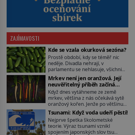
ZAJÍMAVOSTI
Kde se vzala okurková sezóna?
Prostě období, kdy se téměř nic
neděje. Divadla nehrají, v
parlamentu se nehlasuje, všichni
jsou na dovolené a média tak
Mrkev není jen oranžová. Její
nemají o čem mluvit a psát. A
neuvěřitelný příběh začíná
vymýšlejí si proto témata, které
fialovou barvou
Když dnes vytáhneme ze země
nikoho nezajímají. Proč je však ona
mrkev, většina z nás očekává sytě
letní doba spojovaná zrovna s
oranžový kořen. Jenže po většinu
okurkami? Okurkovou sezónu
své historie je mrkev všechno
známe už od poloviny 19. století,
Tsunami: Když voda udeří pěstí!
možné, jen ne oranžová. Je fialová,
ovšem jako Češi […]
Nejprve špetka školometské
žlutá, bílá, někdy dokonce téměř
teorie. Výraz tsunami vznikl
černá. Až díky stovkám let
spojením japonských slov tsu
pečlivého šlechtění se z ní stává