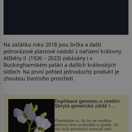
Na začátku roku 2018 jsou brčka a další
jednorázové plastové nádobí z nařízení královny
Alžběty II. (1926 – 2022) zakázány i v
Buckinghamském paláci a dalších královských
sídlech. Na první pohled jednoduchý produkt je
zhoubou životního prostředí.
Duplikace genomu u rostlin:
Skrytá genetická zátěž i
evoluční výhoda
Představte si, že by se rostlina
jednou ráno probudila a zjistila, že
má svůj genetický manuál celý