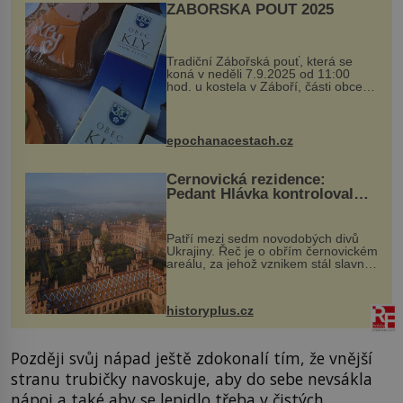
ZÁBOŘSKÁ POUŤ 2025
Tradiční Zábořská pouť, která se
koná v neděli 7.9.2025 od 11:00
hod. u kostela v Záboří, části obce
Kly u Mělníka. V programu naleznete
komentovanou prohlídku kostela,
dobovou hudbu, řemesla, atrakce...
epochanacestach.cz
Černovická rezidence:
Pedant Hlávka kontroloval
každou cihlu
Patří mezi sedm novodobých divů
Ukrajiny. Řeč je o obřím černovickém
areálu, za jehož vznikem stál slavný
český architekt Josef Hlávka. Ten si
na něm dal mimořádně záležet. Jeho
stavební plány by při ...
historyplus.cz
Později svůj nápad ještě zdokonalí tím, že vnější
stranu trubičky navoskuje, aby do sebe nevsákla
nápoj a také aby se lepidlo třeba v čistých