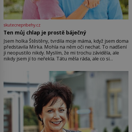
skutecnepribehy.cz
Ten můj chlap je prostě báječný
Jsem holka Štěstěny, tvrdila moje máma, když jsem doma
představila Mirka. Mohla na něm oči nechat. To nadšení
ji neopustilo nikdy. Myslím, že mi trochu záviděla, ale
nikdy jsem jí to neřekla. Tátu měla ráda, ale co si
pamatuji, tak jsme s Mirkem byli zamilovaní mnohem víc.
Jsme spolu moc rádi Tehdy byla jiná doba, když