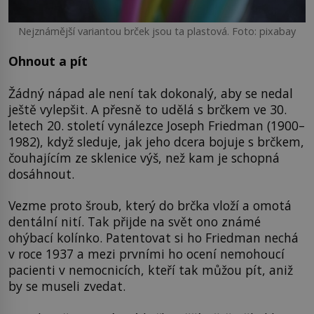
Nejznámější variantou brček jsou ta plastová. Foto: pixabay
Ohnout a pít
Žádný nápad ale není tak dokonalý, aby se nedal
ještě vylepšit. A přesně to udělá s brčkem ve 30.
letech 20. století vynálezce Joseph Friedman (1900–
1982), když sleduje, jak jeho dcera bojuje s brčkem,
čouhajícím ze sklenice výš, než kam je schopná
dosáhnout.
Vezme proto šroub, který do brčka vloží a omotá
dentální nití. Tak přijde na svět ono známé
ohýbací kolínko. Patentovat si ho Friedman nechá
v roce 1937 a mezi prvními ho ocení nemohoucí
pacienti v nemocnicích, kteří tak můžou pít, aniž
by se museli zvedat.