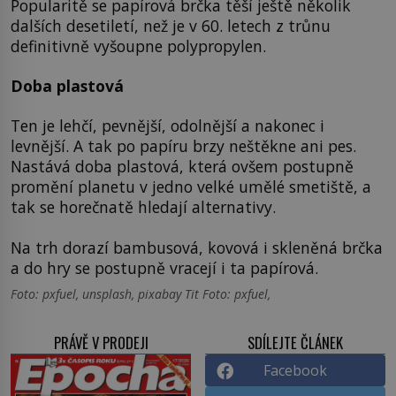
Popularitě se papírová brčka těší ještě několik
dalších desetiletí, než je v 60. letech z trůnu
definitivně vyšoupne polypropylen.
Doba plastová
Ten je lehčí, pevnější, odolnější a nakonec i
levnější. A tak po papíru brzy neštěkne ani pes.
Nastává doba plastová, která ovšem postupně
promění planetu v jedno velké umělé smetiště, a
tak se horečnatě hledají alternativy.
Na trh dorazí bambusová, kovová i skleněná brčka
a do hry se postupně vracejí i ta papírová.
Foto: pxfuel, unsplash, pixabay Tit Foto: pxfuel,
PRÁVĚ V PRODEJI
SDÍLEJTE ČLÁNEK
Facebook