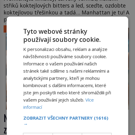
střiků koktejlových bitters a led, sceďte, ozdobte
koktejlovou třešinkou a tadá… Manhattan je tu! A
pokud to má být skutečně on, dejte si pozor, ať
místo klasické americké rye whiskey či klidně
LIFESTYLE
Tyto webové stránky
bourbonu nepoužijete skotskou whisku. Co se
používají soubory cookie.
stane? Inu, koktejl bude stále skvělý, ale už to
nebude Manhattan ale […]
K personalizaci obsahu, reklam a analýze
návštěvnosti používáme soubory cookie.
Informace o vašem používání našich
stránek také sdílíme s našimi reklamními a
analytickými partnery, kteří je mohou
kombinovat s dalšími informacemi, které
jste jim poskytli nebo které shromáždili při
vašem používání jejich služeb.
Více
informací
Nápoj, která chutná po seně. Jak
ZOBRAZIT VŠECHNY PARTNERY
(1616)
→
znechucený Američan vymyslel