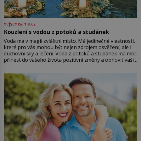
nejsemsama.cz
Kouzlení s vodou z potoků a studánek
Voda má v magii zvláštní místo. Má jedinečné vlastnosti,
které pro vás mohou být nejen zdrojem osvěžení, ale i
duchovní síly a léčení. Voda z potoků a studánek má moc
přinést do vašeho života pozitivní změny a obnovit vaši
energii. Využitím těchto přírodních zdrojů v magii
můžete obohatit své rituály a přinést do svého života
větší harmonii a klid. Je důležité