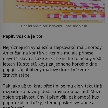
Dnešní brčka září barvami. Foto: unsplash
Papír, vosk a je to!
Nejrůznějších vynálezů a zlepšováků má činorodý
Američan na kontě víc, tenhle mu ale přinese
největší slávu a také zisk. Trkne ho to někdy v 80.
letech 19. století, když za jednoho horkého dne
popíjí svůj oblíbený mátový drink brčkem ze
žitných stébel.
Tak jako už tolikrát předtím se mu ale v tekutině
rozpadne a navíc jí dodá travnatou pachuť. Muži
dojde trpělivost. Chvíli přemýšlí, pak omotá kus
papíru kolem tužky, kterou posléze vytáhne a
papír slepí.