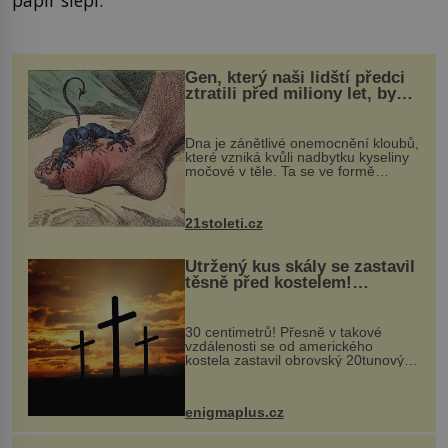
Gen, který naši lidští předci
ztratili před miliony let, by
mohl pomoci s léčbou
„nemoci králů“
Dna je zánětlivé onemocnění kloubů,
které vzniká kvůli nadbytku kyseliny
močové v těle. Ta se ve formě
krystalků ukládá v blízkosti kloubů,
nejčastěji přitom postihuje palce na
nohou, a způsobuje bole...
21stoleti.cz
Utržený kus skály se zastavil
těsně před kostelem!
Ochránila ho boží síla?
30 centimetrů! Přesně v takové
vzdálenosti se od amerického
kostela zastavil obrovský 20tunový
balvan, který se v květnu 2014
nečekaně odtrhl od nedaleké skály
při její demolici. Podle místních stojí
enigmaplus.cz
...