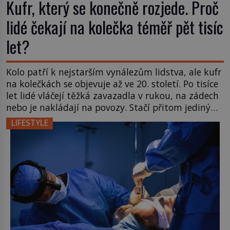
Kufr, který se konečně rozjede. Proč
lidé čekají na kolečka téměř pět tisíc
let?
Kolo patří k nejstarším vynálezům lidstva, ale kufr
na kolečkách se objevuje až ve 20. století. Po tisíce
let lidé vláčejí těžká zavazadla v rukou, na zádech
nebo je nakládají na povozy. Stačí přitom jediný
nápad, připevnit ke kufru kolečka. Jenže právě ten
LIFESTYLE
nikdo dlouho nedostane. Až jednou se na letišti
ozve věta, která změní […]