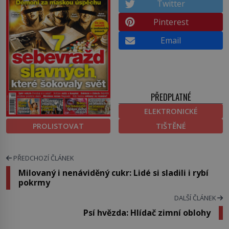
Twitter
Pinterest
Email
PŘEDPLATNÉ
ELEKTRONICKÉ
PROLISTOVAT
TIŠTĚNÉ
PŘEDCHOZÍ ČLÁNEK
Milovaný i nenáviděný cukr: Lidé si sladili i rybí
pokrmy
DALŠÍ ČLÁNEK
Psí hvězda: Hlídač zimní oblohy