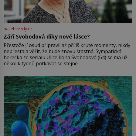
nasehvezdy.cz
Září Svobodová díky nové lásce?
Přestože jí osud připravil až příliš kruté momenty, nikdy
nepřestala věřit, že bude znovu šťastná. Sympatická
herečka ze seriálu Ulice Ilona Svobodová (64) se má už
několik týdnů potkávat se stejně