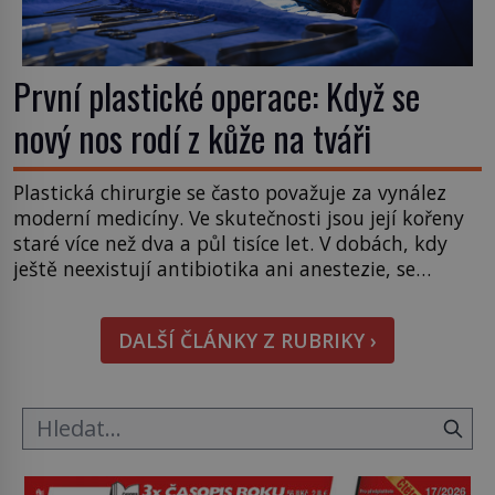
První plastické operace: Když se
nový nos rodí z kůže na tváři
Plastická chirurgie se často považuje za vynález
moderní medicíny. Ve skutečnosti jsou její kořeny
staré více než dva a půl tisíce let. V dobách, kdy
ještě neexistují antibiotika ani anestezie, se
odvážní lékaři pokoušejí vracet lidem tváře
znetvořené válkou, tresty nebo nehodami. Jejich
DALŠÍ ČLÁNKY Z RUBRIKY ›
metody jsou překvapivě promyšlené a některé
principy používají chirurgové dodnes. Úplně první
[…]