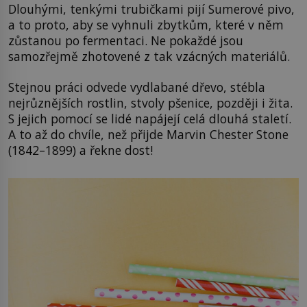
Dlouhými, tenkými trubičkami pijí Sumerové pivo,
a to proto, aby se vyhnuli zbytkům, které v něm
zůstanou po fermentaci. Ne pokaždé jsou
samozřejmě zhotovené z tak vzácných materiálů.
Stejnou práci odvede vydlabané dřevo, stébla
nejrůznějších rostlin, stvoly pšenice, později i žita.
S jejich pomocí se lidé napájejí celá dlouhá staletí.
A to až do chvíle, než přijde Marvin Chester Stone
(1842–1899) a řekne dost!