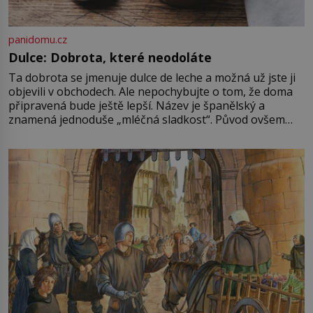
panidomu.cz
Dulce: Dobrota, které neodoláte
Ta dobrota se jmenuje dulce de leche a možná už jste ji
objevili v obchodech. Ale nepochybujte o tom, že doma
připravená bude ještě lepší. Název je španělský a
znamená jednoduše „mléčná sladkost“. Původ ovšem
není úplně jednoznačný, o autorství této receptury se
pře hned několik latinskoamerických zemí a k tomu
Francie, kde se traduje,