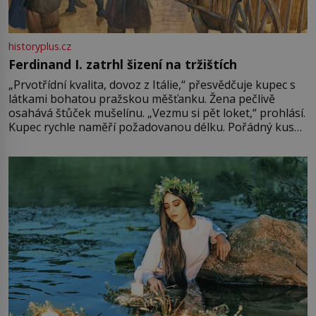
historyplus.cz
Ferdinand I. zatrhl šizení na tržištích
„Prvotřídní kvalita, dovoz z Itálie,“ přesvědčuje kupec s
látkami bohatou pražskou měšťanku. Žena pečlivě
osahává štůček mušelínu. „Vezmu si pět loket,“ prohlásí.
Kupec rychle naměří požadovanou délku. Pořádný kus
mu přitom zůstane za prsty… „Na šaty ho bude málo,
milostpaní. Stačí jenom na sukni,“ zhodnotí švadlena
množství růžového mušelínu. „Ošidili vás, podívejte.“
Vezme do ruky dřevěnou