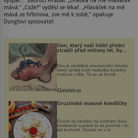
vyspal…“ zabručí Hrabal. „Dneska na mě Hlaváček
mává.“ „Cože?“ vyděsí se lékař. „Hlaváček na mě
mává ze hřbitova, zve mě k sobě,“ opakuje
Dunglovi spisovatel.
Gen, který naši lidští předci
ztratili před miliony let, by
mohl pomoci s léčbou
„nemoci králů“
Dna je zánětlivé onemocnění kloubů,
které vzniká kvůli nadbytku kyseliny
močové v těle. Ta se ve formě
krystalků ukládá v blízkosti kloubů,
nejčastěji přitom postihuje palce na
nohou, a způsobuje bole...
21stoleti.cz
Gruzínské masové knedlíčky
Gruzie se nachází na rozhraní dvou
kontinentů a právě to se promítá i do
její kuchyně. Snoubí se v ní
evropské a asijské chutě a díky tomu