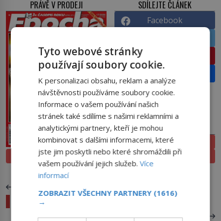
PRÁVĚ V PRODEJI
SDÍLEJTE ČLÁNEK
Facebook
Twitter
Tyto webové stránky
Pinterest
používají soubory cookie.
Email
K personalizaci obsahu, reklam a analýze
návštěvnosti používáme soubory cookie.
Informace o vašem používání našich
stránek také sdílíme s našimi reklamními a
PŘEDPLATNÉ
analytickými partnery, kteří je mohou
kombinovat s dalšími informacemi, které
ELEKTRONICKÉ
jste jim poskytli nebo které shromáždili při
PROLISTOVAT
TIŠTĚNÉ
vašem používání jejich služeb.
Více
informací
PŘEDCHOZÍ ČLÁNEK
ZOBRAZIT VŠECHNY PARTNERY
(1616)
Tkací stroj: Hluk se stal vynálezcovou inspirací
→
DALŠÍ ČLÁNEK