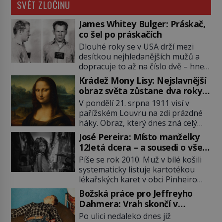
SVĚT ZLOČINU
James Whitey Bulger: Práskač,
co šel po práskačích
Dlouhé roky se v USA drží mezi
desítkou nejhledanějších mužů a
dopracuje to až na číslo dvě – hned
po Usámovi bin Ládinovi (1957–
Krádež Mony Lisy: Nejslavnější
2011). To je James „Whitey“ Bulger
obraz světa zůstane dva roky
(1929–2018) viněný ze spoluúčasti
nezvěstný
V pondělí 21. srpna 1911 visí v
na 19 vraždách, vydírání a lichvy. A
pařížském Louvru na zdi prázdné
samozřejmě, krom toho je ještě
háky. Obraz, který dnes zná celý
drogový dealer, který neváhá
svět, je pryč. Zpočátku si nikdo
odstranit z cesty všechny práskače,
José Pereira: Místo manželky
nemyslí, že jde o krádež.
zatímco […]
12letá dcera – a sousedi o všem
Zaměstnanci jsou přesvědčeni, že
vědí!
Píše se rok 2010. Muž v bílé košili
Mona Lisa je jen v restaurátorské
systematicky listuje kartotékou
dílně nebo u fotografa. Když se
lékařských karet v obci Pinheiro
ukáže pravda, propukne jeden z
ležící asi 20 kilometrů od farmy s
největších honů na zloděje v […]
Božská práce pro Jeffreyho
podivínským majitelem. Něco tu
Dahmera: Vrah skončí v
nesedí. Ledaže… Ledaže by ta
tratolišti krve ve vězeňských
Po ulici nedaleko dnes již
mladá dívka z farmy byla ne