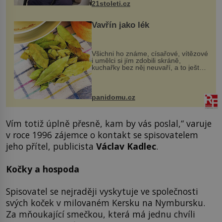
21stoleti.cz
Vavřín jako lék
Všichni ho známe, císařové, vítězové
i umělci si jím zdobili skráně,
kuchařky bez něj neuvaří, a to ještě
nevíte, že bobkový list může výrazně
zmírnit některé naše neduhy.
Obsahuje v malém množství ně...
panidomu.cz
Vím totiž úplně přesně, kam by vás poslal,“ varuje
v roce 1996 zájemce o kontakt se spisovatelem
jeho přítel, publicista
Václav Kadlec
.
Kočky a hospoda
Spisovatel se nejraději vyskytuje ve společnosti
svých koček v milovaném Kersku na Nymbursku.
Za mňoukající smečkou, která má jednu chvíli