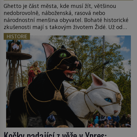
Ghetto je část města, kde musí žít, většinou
nedobrovolně, náboženská, rasová nebo
národnostní menšina obyvatel. Bohaté historické
zkušenosti mají s takovým životem Židé. Už od
středověku jsou totiž v každou chvíli nuceni v
HISTORIE
nějakém žít. Mezi ty nejslavnější patří i římské
ghetto založené v roce 1555. Pokud jde o vztah
k Židům, nemá se Řím čím chlubit. […]
Kočky padající z věže v Ypres: