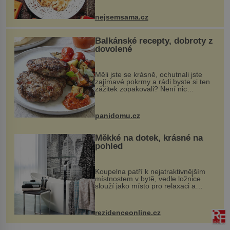
vznikají rozmanité a chuťově bohaté
pokrmy, které rozhodně st...
nejsemsama.cz
Balkánské recepty, dobroty z
dovolené
Měli jste se krásně, ochutnali jste
zajímavé pokrmy a rádi byste si ten
zážitek zopakovali? Není nic
snazšího. Pljeskavica (10 porcí)
Možná jste ji ochutnali na dovolené v
bývalé Jugoslávii, lze ji vi...
panidomu.cz
Měkké na dotek, krásné na
pohled
Koupelna patří k nejatraktivnějším
místnostem v bytě, vedle ložnice
slouží jako místo pro relaxaci a
odpočinek. Koupelnový textil –
ručníky, osušky a koberečky –
mohou jako mávnutím kouzelného
rezidenceonline.cz
proutku...