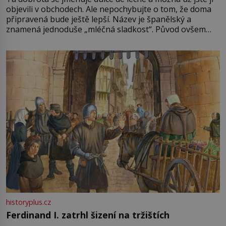
objevili v obchodech. Ale nepochybujte o tom, že doma
připravená bude ještě lepší. Název je španělský a
znamená jednoduše „mléčná sladkost“. Původ ovšem
není úplně jednoznačný, o autorství této receptury se
pře hned několik latinskoamerických zemí a k tomu
Francie, kde se traduje,
historyplus.cz
Ferdinand I. zatrhl šizení na tržištích