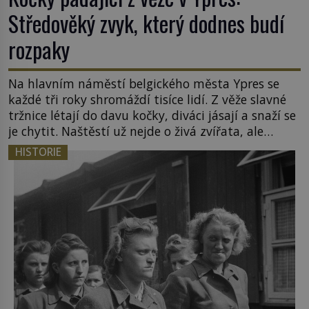
Středověký zvyk, který dodnes budí
rozpaky
Na hlavním náměstí belgického města Ypres se
každé tři roky shromáždí tisíce lidí. Z věže slavné
tržnice létají do davu kočky, diváci jásají a snaží se
je chytit. Naštěstí už nejde o živá zvířata, ale
jenom o plyšové suvenýry. Kdysi to ale bylo jinak.
HISTORIE
Tato veselá podívaná připomíná jeden z
nejpodivnějších a zároveň nejkrutějších zvyků […]