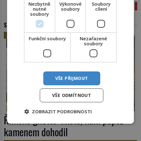
Nezbytně
Výkonové
Soubory
Nemova zahrada: Zahradničení v neoprenu
nutné
soubory
cílení
soubory
SOUVISEJÍCÍ ČLÁNKY
HISTORIE
Funkční soubory
Nezařazené
soubory
VŠE PŘIJMOUT
VŠE ODMÍTNOUT
ZOBRAZIT PODROBNOSTI
Římské ghetto: Místo, kam papež
kamenem dohodil