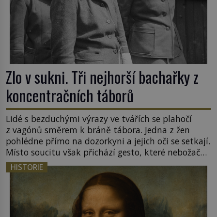
Zlo v sukni. Tři nejhorší bachařky z
koncentračních táborů
Lidé s bezduchými výrazy ve tvářích se plahočí
z vagónů směrem k bráně tábora. Jedna z žen
pohlédne přímo na dozorkyni a jejich oči se setkají.
Místo soucitu však přichází gesto, které nebožačku
posílá rovnou do plynové komory. Jména jako
HISTORIE
Rudolf Höss (1901–1947), Josef Mengele (1911–
1979) či Heinrich Himmler (1900–1945) zná každý,
o koho se historie jen otřela. Jenže […]