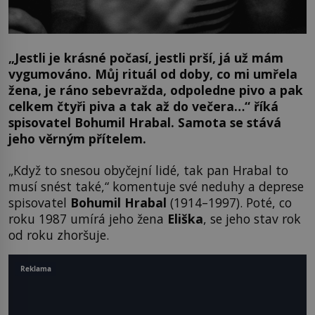
„Jestli je krásné počasí, jestli prší, já už mám
vygumováno. Můj rituál od doby, co mi umřela
žena, je ráno sebevražda, odpoledne pivo a pak
celkem čtyři piva a tak až do večera…“ říká
spisovatel Bohumil Hrabal. Samota se stává
jeho věrným přítelem.
„Když to snesou obyčejní lidé, tak pan Hrabal to
musí snést také,“ komentuje své neduhy a deprese
spisovatel
Bohumil Hrabal
(1914–1997). Poté, co
roku 1987 umírá jeho žena
Eliška
, se jeho stav rok
od roku zhoršuje.
Reklama