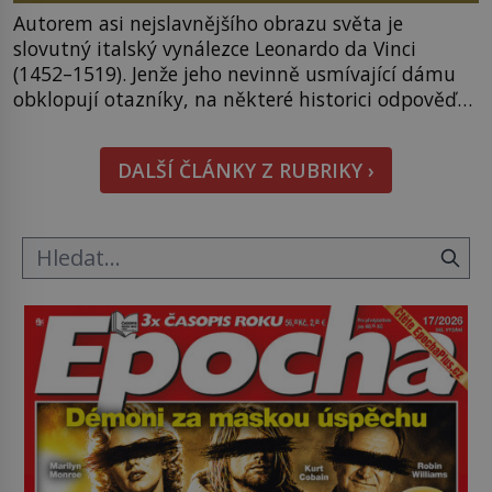
Autorem asi nejslavnějšího obrazu světa je
slovutný italský vynálezce Leonardo da Vinci
(1452–1519). Jenže jeho nevinně usmívající dámu
obklopují otazníky, na některé historici odpověď
objeví, jiné zůstanou nezodpovězené. Kam si ji
pověsil Napoleon? Samotný císař Napoleon
DALŠÍ ČLÁNKY Z RUBRIKY ›
Bonaparte (1769–1821) má pro malbu slabost, a
tak si ji ještě jako první konzul přemístí do své
ložnice v Tuilerisjkém […]