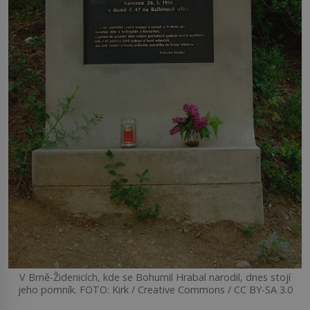
V Brně-Židenicích, kde se Bohumil Hrabal narodil, dnes stojí
jeho pomník. FOTO: Kirk / Creative Commons / CC BY-SA 3.0