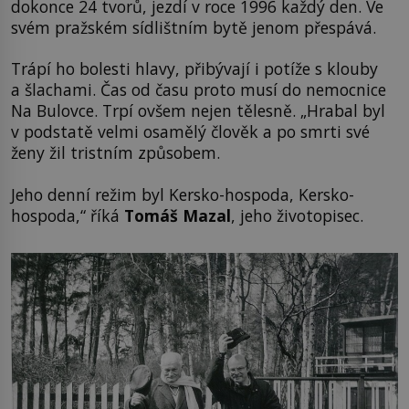
dokonce 24 tvorů, jezdí v roce 1996 každý den. Ve
svém pražském sídlištním bytě jenom přespává.
Trápí ho bolesti hlavy, přibývají i potíže s klouby
a šlachami. Čas od času proto musí do nemocnice
Na Bulovce. Trpí ovšem nejen tělesně. „Hrabal byl
v podstatě velmi osamělý člověk a po smrti své
ženy žil tristním způsobem.
Jeho denní režim byl Kersko-hospoda, Kersko-
hospoda,“ říká
Tomáš Mazal
, jeho životopisec.