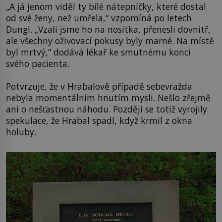
„A já jenom viděl ty bílé nátepníčky, které dostal
od své ženy, než umřela,“ vzpomíná po letech
Dungl. „Vzali jsme ho na nosítka, přenesli dovnitř,
ale všechny oživovací pokusy byly marné. Na místě
byl mrtvý,“ dodává lékař ke smutnému konci
svého pacienta.
Potvrzuje, že v Hrabalově případě sebevražda
nebyla momentálním hnutím mysli. Nešlo zřejmě
ani o nešťastnou náhodu. Později se totiž vyrojily
spekulace, že Hrabal spadl, když krmil z okna
holuby.