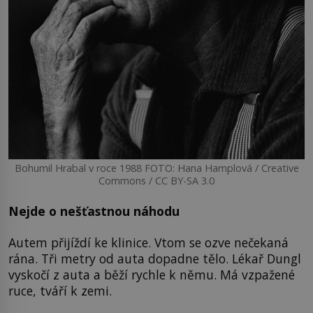
Bohumil Hrabal v roce 1988 FOTO: Hana Hamplová / Creative
Commons / CC BY-SA 3.0
Nejde o nešťastnou náhodu
Autem přijíždí ke klinice. Vtom se ozve nečekaná
rána. Tři metry od auta dopadne tělo. Lékař Dungl
vyskočí z auta a běží rychle k němu. Má vzpažené
ruce, tváří k zemi.