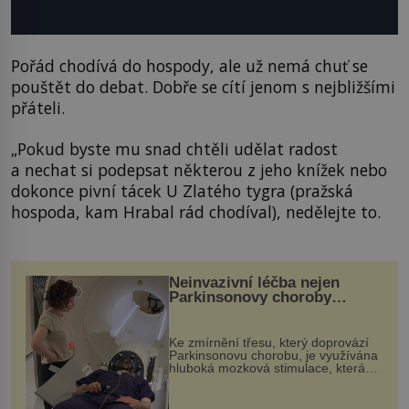
Pořád chodívá do hospody, ale už nemá chuť se
pouštět do debat. Dobře se cítí jenom s nejbližšími
přáteli.
„Pokud byste mu snad chtěli udělat radost
a nechat si podepsat některou z jeho knížek nebo
dokonce pivní tácek U Zlatého tygra (pražská
hospoda, kam Hrabal rád chodíval), nedělejte to.
Neinvazivní léčba nejen
Parkinsonovy choroby
pomocí ultrazvukové
„helmy“
Ke zmírnění třesu, který doprovází
Parkinsonovu chorobu, je využívána
hluboká mozková stimulace, která
však vyžaduje vysoce invazivní
zákrok. Ultrazvuk zase není vhodný
k dostatečně přesnému zacílení ...