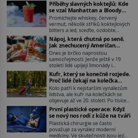
Příběhy slavných koktejlů: Kde
se vzal Manhattan a Bloody
Mary?
Promíchejte whiskey, červený
vermut, několik střiků koktejlových
bitters a led, sceďte, ozdobte
koktejlovou třešinkou a tadá…
Nápoj, která chutná po seně.
Manhattan je tu! A pokud to má být
Jak znechucený Američan
skutečně on, dejte si pozor, ať
vymyslel brčko
Dnes je brčko naprostou
místo klasické americké rye
samozřejmostí. Jenže ještě v 19.
whiskey či klidně bourbonu
století lidé upíjejí limonády i
nepoužijete skotskou whisku. Co
koktejly dutými stébly žita nebo
se stane? Inu, koktejl bude stále
Kufr, který se konečně rozjede.
žitné slámy. Fungují sice dobře,
skvělý, ale už to nebude
Proč lidé čekají na kolečka
mají ale jednu nepříjemnou
Manhattan ale […]
téměř pět tisíc let?
Kolo patří k nejstarším vynálezům
vlastnost po chvíli se rozmáčejí a
lidstva, ale kufr na kolečkách se
nápoji dodávají travnatou příchuť.
objevuje až ve 20. století. Po tisíce
Právě tahle drobná nepříjemnost
let lidé vláčejí těžká zavazadla v
přivede amerického výrobce
První plastické operace: Když
rukou, na zádech nebo je nakládají
cigaretových náustků k nápadu,
se nový nos rodí z kůže na tváři
na povozy. Stačí přitom jediný
který změní způsob pití po celém
Plastická chirurgie se často
nápad, připevnit ke kufru kolečka.
[…]
považuje za vynález moderní
Jenže právě ten nikdo dlouho
medicíny. Ve skutečnosti jsou její
nedostane. Až jednou se na letišti