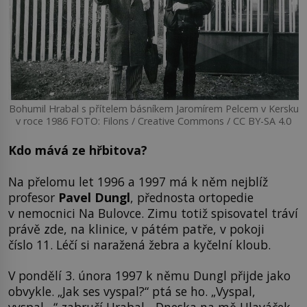
Bohumil Hrabal s přítelem básníkem Jaromírem Pelcem v Kersku
v roce 1986 FOTO: Filons / Creative Commons / CC BY-SA 4.0
Kdo mává ze hřbitova?
Na přelomu let 1996 a 1997 má k něm nejblíž
profesor
Pavel Dungl
, přednosta ortopedie
v nemocnici Na Bulovce. Zimu totiž spisovatel tráví
právě zde, na klinice, v pátém patře, v pokoji
číslo 11. Léčí si naražená žebra a kyčelní kloub.
V pondělí 3. února 1997 k němu Dungl přijde jako
obvykle. „Jak ses vyspal?“ ptá se ho. „Vyspal,