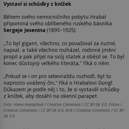
Vystaví si schůdky z knížek
Během svého nemocničního pobytu Hrabal
připomíná svého oblíbeného ruského básníka
Sergeje Jesenina
(1895–1925).
„To byl gigant, všechno, co považoval za nutné,
napsal, a také všechno rozházel, rodinné jmění
propil a pak přijel na svůj statek a oběsil se. To byl
konec důstojný velkého literáta,“ říká o něm.
„Pokud se i on pro sebevraždu rozhodl, byl to
naprosto uvážený čin,“ říká o Hrabalovi Dungl.
Důkazem je podle něj i to, že si vystavěl schůdky
z knížek, aby dosáhl na okenní parapet.
Foto: Hana Hamplová / Creative Commons / CC BY-SA 3.0, Filons /
Creative Commons / CC BY-SA 4.0, Kirk / Creative Commons / CC BY-
SA 3.0