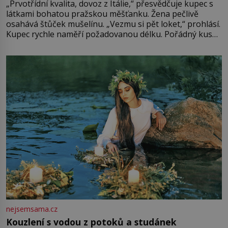
„Prvotřídní kvalita, dovoz z Itálie,“ přesvědčuje kupec s
látkami bohatou pražskou měšťanku. Žena pečlivě
osahává štůček mušelínu. „Vezmu si pět loket,“ prohlásí.
Kupec rychle naměří požadovanou délku. Pořádný kus
mu přitom zůstane za prsty… „Na šaty ho bude málo,
milostpaní. Stačí jenom na sukni,“ zhodnotí švadlena
množství růžového mušelínu. „Ošidili vás, podívejte.“
Vezme do ruky dřevěnou
nejsemsama.cz
Kouzlení s vodou z potoků a studánek