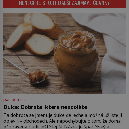
NENECHTE SI UJÍT DALŠÍ ZAJÍMAVÉ ČLÁNKY
nebožačku posílá rovnou do
plynové komory. Jména jako Rudolf
Höss (1901–1947), Josef Mengele
(1911–1979) či Heinrich Himmler
(1900–1945) zná každý, o koho se
historie jen otřela. Jenže […]
panidomu.cz
Dulce: Dobrota, které neodoláte
Ta dobrota se jmenuje dulce de leche a možná už jste ji
objevili v obchodech. Ale nepochybujte o tom, že doma
připravená bude ještě lepší. Název je španělský a