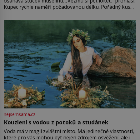
osahává štůček mušelínu. „Vezmu si pět loket,“ prohlásí.
Kupec rychle naměří požadovanou délku. Pořádný kus
mu přitom zůstane za prsty… „Na šaty ho bude málo,
milostpaní. Stačí jenom na sukni,“ zhodnotí švadlena
množství růžového mušelínu. „Ošidili vás, podívejte.“
Vezme do ruky dřevěnou
nejsemsama.cz
Kouzlení s vodou z potoků a studánek
Voda má v magii zvláštní místo. Má jedinečné vlastnosti,
které pro vás mohou být nejen zdrojem osvěžení, ale i