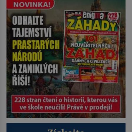
potácí zcela zmatený 14letý
Konerak Sinthasomphone. Když ho
zastaví policejní hlídka, ochable jí
nadiktuje adresu „jeho kamaráda“.
Strážníci ho dopraví zpět do
udaného bytu. Oním „kamarádem“
je ovšem jeden z nejslavnějších
vrahů, Jeffrey Dahmer (1960–1994).
Je 27. května 1991. […]