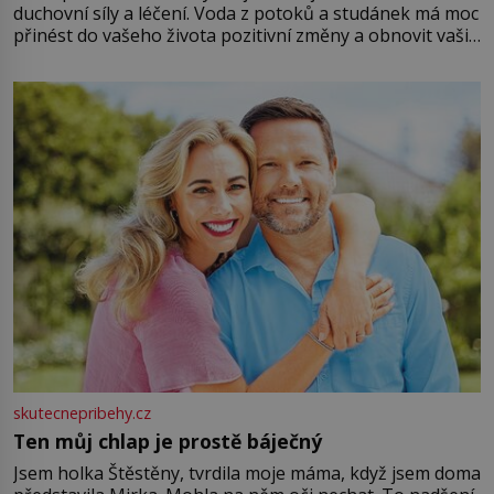
duchovní síly a léčení. Voda z potoků a studánek má moc
přinést do vašeho života pozitivní změny a obnovit vaši
energii. Využitím těchto přírodních zdrojů v magii
můžete obohatit své rituály a přinést do svého života
větší harmonii a klid. Je důležité
skutecnepribehy.cz
Ten můj chlap je prostě báječný
Jsem holka Štěstěny, tvrdila moje máma, když jsem doma