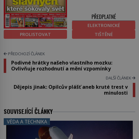
PŘEDPLATNÉ
ELEKTRONICKÉ
PROLISTOVAT
TIŠTĚNÉ
PŘEDCHOZÍ ČLÁNEK
Podivné hrátky našeho vlastního mozku:
Ovlivňuje rozhodnutí a mění vzpomínky
DALŠÍ ČLÁNEK
Dějepis jinak: Opilcův plášť aneb kruté trest v
minulosti
SOUVISEJÍCÍ ČLÁNKY
VĚDA A TECHNIKA