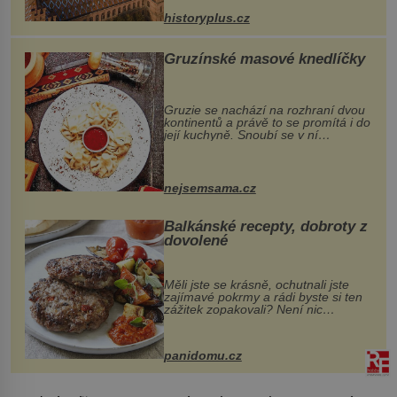
stavební plány by při ...
historyplus.cz
Gruzínské masové knedlíčky
Gruzie se nachází na rozhraní dvou
kontinentů a právě to se promítá i do
její kuchyně. Snoubí se v ní
evropské a asijské chutě a díky tomu
vznikají rozmanité a chuťově bohaté
pokrmy, které rozhodně st...
nejsemsama.cz
Balkánské recepty, dobroty z
dovolené
Měli jste se krásně, ochutnali jste
zajímavé pokrmy a rádi byste si ten
zážitek zopakovali? Není nic
snazšího. Pljeskavica (10 porcí)
Možná jste ji ochutnali na dovolené v
bývalé Jugoslávii, lze ji vi...
panidomu.cz