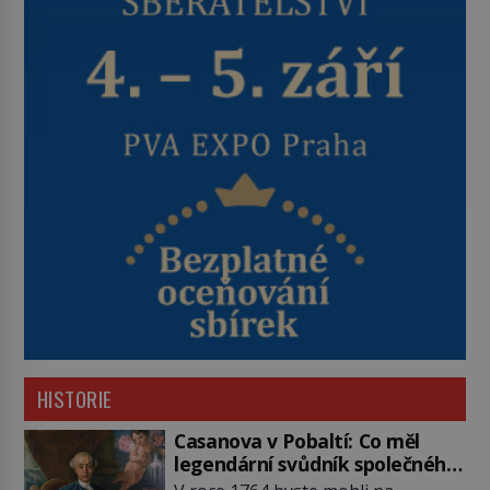
HISTORIE
Casanova v Pobaltí: Co měl
legendární svůdník společného
se svobodnými zednáři?