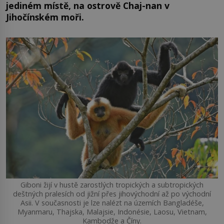
jediném místě, na ostrově Chaj-nan v
Jihočínském moři.
Giboni žijí v hustě zarostlých tropických a subtropických
deštných pralesích od jižní přes jihovýchodní až po východní
Asii. V současnosti je lze nalézt na územích Bangladéše,
Myanmaru, Thajska, Malajsie, Indonésie, Laosu, Vietnam,
Kambodže a Číny.