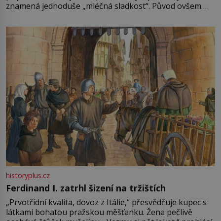
znamená jednoduše „mléčná sladkost“. Původ ovšem
není úplně jednoznačný, o autorství této receptury se
pře hned několik latinskoamerických zemí a k tomu
Francie, kde se traduje,
historyplus.cz
Ferdinand I. zatrhl šizení na tržištích
„Prvotřídní kvalita, dovoz z Itálie,“ přesvědčuje kupec s
látkami bohatou pražskou měšťanku. Žena pečlivě