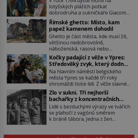
V roce 1764 byste mohli na
lotyšských plážích potkat
dobrodruha a sukničkáře Giacoma
Casanovu. Jeho cesta k Baltskému
Římské ghetto: Místo, kam
moři však nebyla turistickým
papež kamenem dohodil
výletem, ale ryze pracovní cestou
Ghetto je část města, kde musí žít,
se zištnými úmysly. Jaký cíl
většinou nedobrovolně,
Casanova sledoval, když se
náboženská, rasová nebo
například procházel uličkami
národnostní menšina obyvatel.
lotyšské Rigy? Casanova v Pobaltí
Kočky padající z věže v Ypres:
Bohaté historické zkušenosti mají s
kontaktoval tamní zednářské lóže.
Středověký zvyk, který dodnes
takovým životem Židé. Už od
Nebyl v této oblasti žádným
budí rozpaky
Na hlavním náměstí belgického
středověku jsou totiž v každou
nováčkem, protože do zednářské
města Ypres se každé tři roky
chvíli nuceni v nějakém žít. Mezi ty
[…]
shromáždí tisíce lidí. Z věže slavné
nejslavnější patří i římské ghetto
tržnice létají do davu kočky, diváci
založené v roce 1555. Pokud jde o
Zlo v sukni. Tři nejhorší
jásají a snaží se je chytit. Naštěstí
vztah k Židům, nemá se Řím čím
bachařky z koncentračních
už nejde o živá zvířata, ale jenom o
chlubit. […]
táborů
Lidé s bezduchými výrazy ve tvářích
plyšové suvenýry. Kdysi to ale bylo
se plahočí z vagónů směrem
jinak. Tato veselá podívaná
k bráně tábora. Jedna z žen
připomíná jeden z nejpodivnějších
pohlédne přímo na dozorkyni a
a zároveň nejkrutějších zvyků […]
jejich oči se setkají. Místo soucitu
však přichází gesto, které