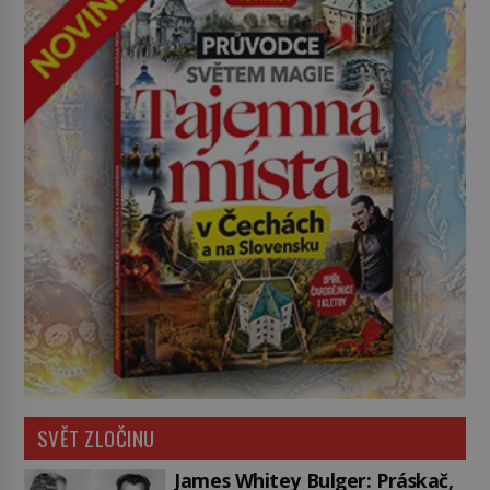
SVĚT ZLOČINU
James Whitey Bulger: Práskač,