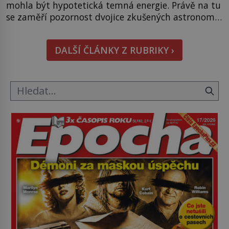
mohla být hypotetická temná energie. Právě na tu
se zaměří pozornost dvojice zkušených astronomů.
Namísto ní ale objeví něco mnohem
hmatatelnějšího. Naprosto rekordní kometu!
DALŠÍ ČLÁNKY Z RUBRIKY ›
Astronomové Pedro Bernardinelli a Gary Bernstein
mravenčí prací zkoumají archivní snímky v rámci
Průzkumu temné energie […]