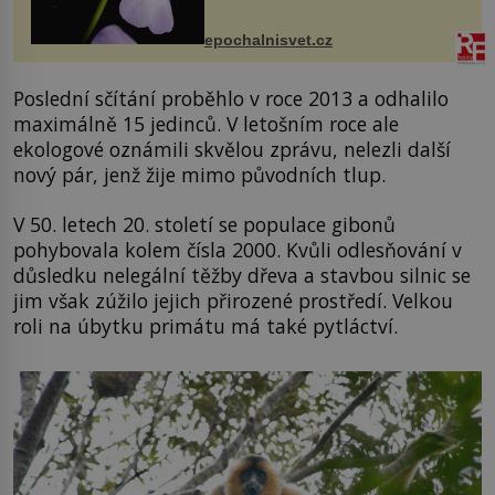
přírodě stane – a podle nového
výzkumu to může být pro druhy
epochalnisvet.cz
vstupenka...
Poslední sčítání proběhlo v roce 2013 a odhalilo
maximálně 15 jedinců. V letošním roce ale
ekologové oznámili skvělou zprávu, nelezli další
nový pár, jenž žije mimo původních tlup.
V 50. letech 20. století se populace gibonů
pohybovala kolem čísla 2000. Kvůli odlesňování v
důsledku nelegální těžby dřeva a stavbou silnic se
jim však zúžilo jejich přirozené prostředí. Velkou
roli na úbytku primátu má také pytláctví.