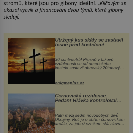
stromů, které jsou pro gibony ideální. „
Klíčovým se
ukázal výcvik a financování dvou týmů, které gibony
sledují.
Utržený kus skály se zastavil
těsně před kostelem!
Ochránila ho boží síla?
30 centimetrů! Přesně v takové
vzdálenosti se od amerického
kostela zastavil obrovský 20tunový
balvan, který se v květnu 2014
nečekaně odtrhl od nedaleké skály
při její demolici. Podle místních stojí
enigmaplus.cz
...
Černovická rezidence:
Pedant Hlávka kontroloval
každou cihlu
Patří mezi sedm novodobých divů
Ukrajiny. Řeč je o obřím černovickém
areálu, za jehož vznikem stál slavný
český architekt Josef Hlávka. Ten si
na něm dal mimořádně záležet. Jeho