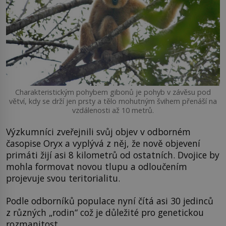
Charakteristickým pohybem gibonů je pohyb v závěsu pod
větví, kdy se drží jen prsty a tělo mohutným švihem přenáší na
vzdálenosti až 10 metrů.
Výzkumníci zveřejnili svůj objev v odborném
časopise Oryx a vyplývá z něj, že nově objevení
primáti žijí asi 8 kilometrů od ostatních. Dvojice by
mohla formovat novou tlupu a odloučením
projevuje svou teritorialitu.
Podle odborníků populace nyní čítá asi 30 jedinců
z různých „rodin“ což je důležité pro genetickou
rozmanitost.