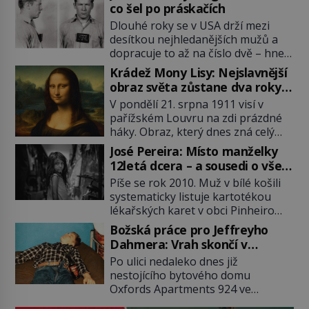
co šel po práskačích
Dlouhé roky se v USA drží mezi
desítkou nejhledanějších mužů a
dopracuje to až na číslo dvě – hned
po Usámovi bin Ládinovi (1957–
Krádež Mony Lisy: Nejslavnější
2011). To je James „Whitey“ Bulger
obraz světa zůstane dva roky
(1929–2018) viněný ze spoluúčasti
nezvěstný
V pondělí 21. srpna 1911 visí v
na 19 vraždách, vydírání a lichvy. A
pařížském Louvru na zdi prázdné
samozřejmě, krom toho je ještě
háky. Obraz, který dnes zná celý
drogový dealer, který neváhá
svět, je pryč. Zpočátku si nikdo
odstranit z cesty všechny práskače,
José Pereira: Místo manželky
nemyslí, že jde o krádež.
zatímco […]
12letá dcera – a sousedi o všem
Zaměstnanci jsou přesvědčeni, že
vědí!
Píše se rok 2010. Muž v bílé košili
Mona Lisa je jen v restaurátorské
systematicky listuje kartotékou
dílně nebo u fotografa. Když se
lékařských karet v obci Pinheiro
ukáže pravda, propukne jeden z
ležící asi 20 kilometrů od farmy s
největších honů na zloděje v […]
Božská práce pro Jeffreyho
podivínským majitelem. Něco tu
Dahmera: Vrah skončí v
nesedí. Ledaže… Ledaže by ta
tratolišti krve ve vězeňských
Po ulici nedaleko dnes již
mladá dívka z farmy byla ne
umývárnách
nestojícího bytového domu
manželkou, ale dcerou – a všechny
Oxfords Apartments 924 ve
ty děti byly zplozené v incestu. Na
wisconsinském Milwaukee se
sociálním odboru jednoho z […]