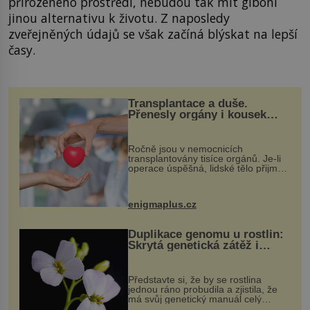
přirozeného prostředí, nebudou tak mít giboni
jinou alternativu k životu. Z naposledy
zveřejněných údajů se však začíná blýskat na lepší
časy.
Transplantace a duše.
Přenesly orgány i kousek
osobnosti dárce?
Ročně jsou v nemocnicích
transplantovány tisíce orgánů. Je-li
operace úspěšná, lidské tělo přijme
darovaný orgán za své a pacient
může vést plnohodnotný život. Ale co
když při transplantaci nepřijímám...
enigmaplus.cz
Duplikace genomu u rostlin:
Skrytá genetická zátěž i
evoluční výhoda
Představte si, že by se rostlina
jednou ráno probudila a zjistila, že
má svůj genetický manuál celý
dvakrát. Přesně to se občas v