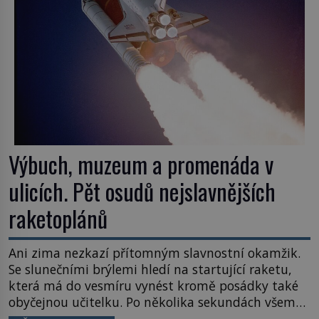
Výbuch, muzeum a promenáda v
ulicích. Pět osudů nejslavnějších
raketoplánů
Ani zima nezkazí přítomným slavnostní okamžik.
Se slunečními brýlemi hledí na startující raketu,
která má do vesmíru vynést kromě posádky také
obyčejnou učitelku. Po několika sekundách všem
ztuhnou úsměvy, stroj totiž exploduje. Jejich