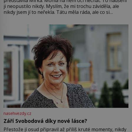
představila Mirka. Mohla na něm oči nechat. To nadšení
ji neopustilo nikdy. Myslím, že mi trochu záviděla, ale
nikdy jsem jí to neřekla. Tátu měla ráda, ale co si
pamatuji, tak jsme s Mirkem byli zamilovaní mnohem víc.
Jsme spolu moc rádi Tehdy byla jiná doba, když
nasehvezdy.cz
Září Svobodová díky nové lásce?
Přestože jí osud připravil až příliš kruté momenty, nikdy