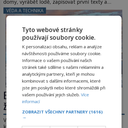
domy, vyrábět lodě, zapisovat první texty a
inspiroval řadu pověstí. Tato skromná, ale
VĚDA A TECHNIKA
užitečná rostlina provází člověka už tisíce let.
Většina lidí vnímá rákos jen jako obyčejnou kulisu
letního koupání. Stačí se však podívat […]
Tyto webové stránky
používají soubory cookie.
K personalizaci obsahu, reklam a analýze
návštěvnosti používáme soubory cookie.
Informace o vašem používání našich
stránek také sdílíme s našimi reklamními a
analytickými partnery, kteří je mohou
kombinovat s dalšími informacemi, které
jste jim poskytli nebo které shromáždili při
Extrémní podmínky na Zemi: Kde
vašem používání jejich služeb.
Více
informací
život přežívá navzdory všemu
ZOBRAZIT VŠECHNY PARTNERY
(1616)
→
Vroucí voda, mráz hluboko pod bodem mrazu,
kyseliny, smrtící tlak i pouště, kde celé roky