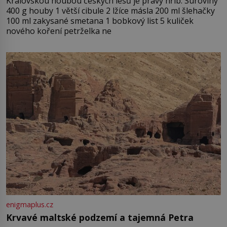
Královskou houbou českých lesů je pravý hřib. Suroviny
400 g houby 1 větší cibule 2 lžíce másla 200 ml šlehačky
100 ml zakysané smetana 1 bobkový list 5 kuliček
nového koření petrželka ne
enigmaplus.cz
Krvavé maltské podzemí a tajemná Petra