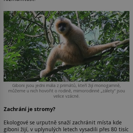
Giboni jsou jedni mála z primátů, kteří žijí monogamně,
můžeme u nich hovořit o rodině, mimorodinné „zálety“ jsou
velice vzácné.
Zachrání je stromy?
Ekologové se urputně snaží zachránit místa kde
giboni žijí, v uplynulých letech vysadili přes 80 tisíc