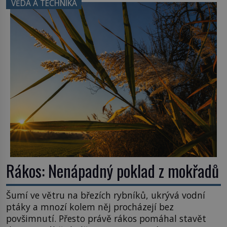
VĚDA A TECHNIKA
konstrukce není z levného kraje, daňové
poplatníky stojí miliardy dolarů. Na druhou stranu
zvládnou jen představitelné věci. Na malé kousky
Název: Columbia První […]
Rákos: Nenápadný poklad z mokřadů
Šumí ve větru na březích rybníků, ukrývá vodní
ptáky a mnozí kolem něj procházejí bez
povšimnutí. Přesto právě rákos pomáhal stavět