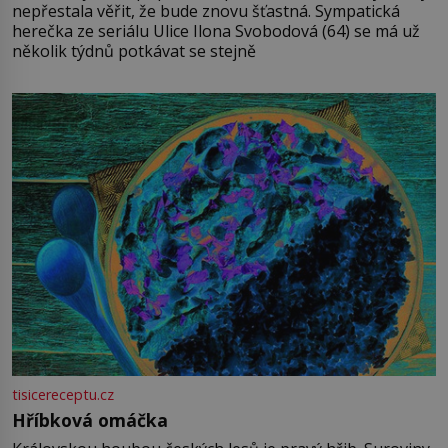
nepřestala věřit, že bude znovu šťastná. Sympatická
herečka ze seriálu Ulice Ilona Svobodová (64) se má už
několik týdnů potkávat se stejně
tisicereceptu.cz
Hříbková omáčka