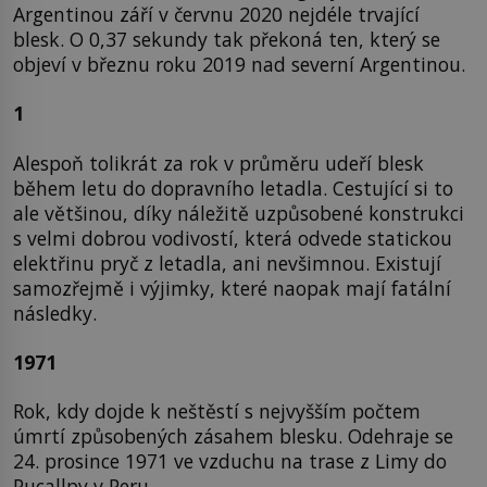
Argentinou září v červnu 2020 nejdéle trvající
blesk. O 0,37 sekundy tak překoná ten, který se
objeví v březnu roku 2019 nad severní Argentinou.
1
Alespoň tolikrát za rok v průměru udeří blesk
během letu do dopravního letadla. Cestující si to
ale většinou, díky náležitě uzpůsobené konstrukci
s velmi dobrou vodivostí, která odvede statickou
elektřinu pryč z letadla, ani nevšimnou. Existují
samozřejmě i výjimky, které naopak mají fatální
následky.
1971
Rok, kdy dojde k neštěstí s nejvyšším počtem
úmrtí způsobených zásahem blesku. Odehraje se
24. prosince 1971 ve vzduchu na trase z Limy do
Pucallpy v Peru.