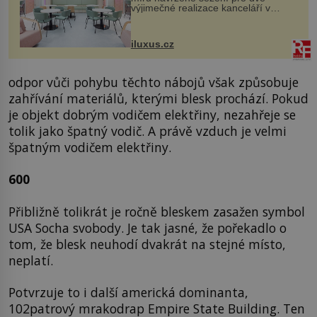
výjimečné realizace kanceláří v
areálu MediaCityUK v anglickém
Salfordu – konkrétně do budov Blue
Tower a Orange Tower. Komplex
iluxus.cz
budov Media...
odpor vůči pohybu těchto nábojů však způsobuje
zahřívání materiálů, kterými blesk prochází. Pokud
je objekt dobrým vodičem elektřiny, nezahřeje se
tolik jako špatný vodič. A právě vzduch je velmi
špatným vodičem elektřiny.
600
Přibližně tolikrát je ročně bleskem zasažen symbol
USA Socha svobody. Je tak jasné, že pořekadlo o
tom, že blesk neuhodí dvakrát na stejné místo,
neplatí.
Potvrzuje to i další americká dominanta,
102patrový mrakodrap Empire State Building. Ten