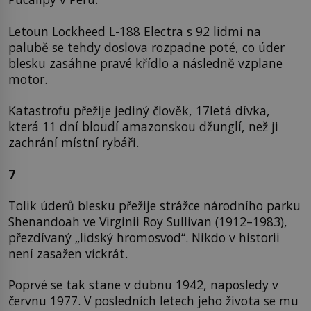
Letoun Lockheed L-188 Electra s 92 lidmi na
palubě se tehdy doslova rozpadne poté, co úder
blesku zasáhne pravé křídlo a následně vzplane
motor.
Katastrofu přežije jediný člověk, 17letá dívka,
která 11 dní bloudí amazonskou džunglí, než ji
zachrání místní rybáři.
7
Tolik úderů blesku přežije strážce národního parku
Shenandoah ve Virginii Roy Sullivan (1912–1983),
přezdívaný „lidský hromosvod“. Nikdo v historii
není zasažen víckrát.
Poprvé se tak stane v dubnu 1942, naposledy v
červnu 1977. V posledních letech jeho života se mu