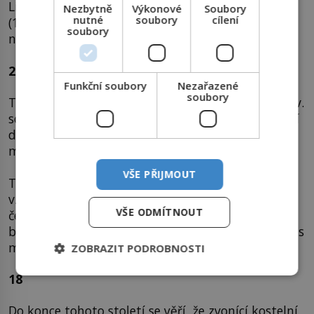
Lipského (1924–1986) a herce Lubomíra Lipského
Nezbytně
Výkonové
Soubory
nutné
soubory
cílení
(1923–2015) a podle slov sourozenců,
soubory
nejtalentovanějšího z nich.
27–35
Funkční soubory
Nezařazené
soubory
Tolik procent sopečných erupcí je doprovázeno tzv.
sopečnými blesky. Vznikají díky velkému množství
drobounkého sopečného prachu, zhuštěného na
malém prostoru.
VŠE PŘIJMOUT
Tak dochází k velkému tření těchto částeček a
vzniká statická elektřina, stejně jako třeba při
VŠE ODMÍTNOUT
česání vlasů. Jako vůbec první popíše sopečné
blesky v roce 79 římský spisovatel a právník Plinius
mladší (61–113) při výbuchu Vesuvu.
ZOBRAZIT PODROBNOSTI
18
Do konce tohoto století se věří, že zvonící kostelní