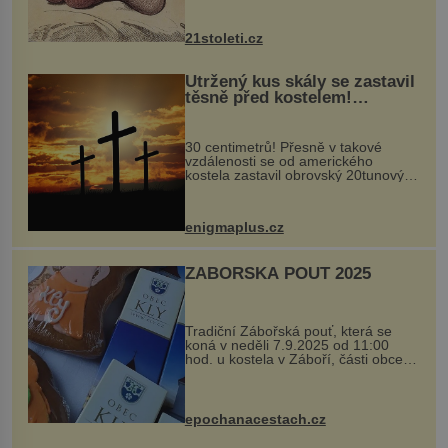
krystalků ukládá v blízkosti kloubů,
nejčastěji přitom postihuje palce na
nohou, a způsobuje bole...
21stoleti.cz
Utržený kus skály se zastavil
těsně před kostelem!
Ochránila ho boží síla?
30 centimetrů! Přesně v takové
vzdálenosti se od amerického
kostela zastavil obrovský 20tunový
balvan, který se v květnu 2014
nečekaně odtrhl od nedaleké skály
při její demolici. Podle místních stojí
enigmaplus.cz
...
ZÁBOŘSKÁ POUŤ 2025
Tradiční Zábořská pouť, která se
koná v neděli 7.9.2025 od 11:00
hod. u kostela v Záboří, části obce
Kly u Mělníka. V programu naleznete
komentovanou prohlídku kostela,
dobovou hudbu, řemesla, atrakce...
epochanacestach.cz