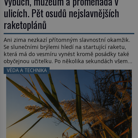
Výbuch, muzeum a promenáda v
ulicích. Pět osudů nejslavnějších
raketoplánů
Ani zima nezkazí přítomným slavnostní okamžik.
Se slunečními brýlemi hledí na startující raketu,
která má do vesmíru vynést kromě posádky také
obyčejnou učitelku. Po několika sekundách všem
ztuhnou úsměvy, stroj totiž exploduje. Jejich
VĚDA A TECHNIKA
konstrukce není z levného kraje, daňové
poplatníky stojí miliardy dolarů. Na druhou stranu
zvládnou jen představitelné věci. Na malé kousky
Název: Columbia První […]