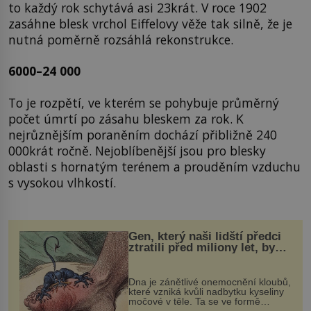
to každý rok schytává asi 23krát. V roce 1902
zasáhne blesk vrchol Eiffelovy věže tak silně, že je
nutná poměrně rozsáhlá rekonstrukce.
6000–24 000
To je rozpětí, ve kterém se pohybuje průměrný
počet úmrtí po zásahu bleskem za rok. K
nejrůznějším poraněním dochází přibližně 240
000krát ročně. Nejoblíbenější jsou pro blesky
oblasti s hornatým terénem a prouděním vzduchu
s vysokou vlhkostí.
Gen, který naši lidští předci
ztratili před miliony let, by
mohl pomoci s léčbou
„nemoci králů“
Dna je zánětlivé onemocnění kloubů,
které vzniká kvůli nadbytku kyseliny
močové v těle. Ta se ve formě