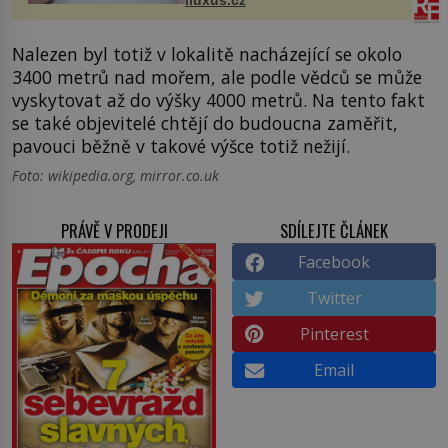
iluxus.cz
budov Media...
Nalezen byl totiž v lokalitě nacházející se okolo
3400 metrů nad mořem, ale podle vědců se může
vyskytovat až do výšky 4000 metrů. Na tento fakt
se také objevitelé chtějí do budoucna zaměřit,
pavouci běžně v takové výšce totiž nežijí.
Foto: wikipedia.org, mirror.co.uk
PRÁVĚ V PRODEJI
SDÍLEJTE ČLÁNEK
Facebook
Twitter
Pinterest
Email