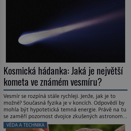
posouvají hranice života. Každý nový nález mění
naše představy o tom, co všechno dokáže příroda a
napovídá, kde bychom jednou […]
Kosmická hádanka: Jaká je největší
kometa ve známém vesmíru?
Vesmír se rozpíná stále rychleji. Jenže, jak je to
možné? Současná fyzika je v koncích. Odpovědí by
mohla být hypotetická temná energie. Právě na tu
se zaměří pozornost dvojice zkušených astronomů.
Namísto ní ale objeví něco mnohem
VĚDA A TECHNIKA
hmatatelnějšího. Naprosto rekordní kometu!