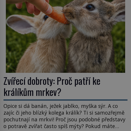
Astronomové Pedro Bernardinelli a Gary Bernstein
mravenčí prací zkoumají archivní snímky v rámci
Průzkumu temné energie […]
Zvířecí dobroty: Proč patří ke
králíkům mrkev?
Opice si dá banán, ježek jablko, myška sýr. A co
zajíc či jeho blízký kolega králík? Ti si samozřejmě
pochutnají na mrkvi! Proč jsou podobné představy
o potravě zvířat často spíš mýty? Pokud máte