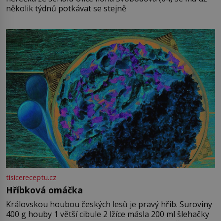
několik týdnů potkávat se stejně
tisicereceptu.cz
Hříbková omáčka
Královskou houbou českých lesů je pravý hřib. Suroviny
400 g houby 1 větší cibule 2 lžíce másla 200 ml šlehačky