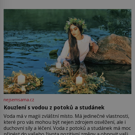
mu přitom zůstane za prsty… „Na šaty ho bude málo,
milostpaní. Stačí jenom na sukni,“ zhodnotí švadlena
množství růžového mušelínu. „Ošidili vás, podívejte.“
Vezme do ruky dřevěnou
nejsemsama.cz
Kouzlení s vodou z potoků a studánek
Voda má v magii zvláštní místo. Má jedinečné vlastnosti,
které pro vás mohou být nejen zdrojem osvěžení, ale i
duchovní síly a léčení. Voda z potoků a studánek má moc
přinést do vašeho života pozitivní změny a obnovit vaši