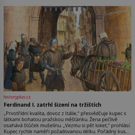
pře hned několik latinskoamerických zemí a k tomu
Francie, kde se traduje,
historyplus.cz
Ferdinand I. zatrhl šizení na tržištích
„Prvotřídní kvalita, dovoz z Itálie,“ přesvědčuje kupec s
látkami bohatou pražskou měšťanku. Žena pečlivě
osahává štůček mušelínu. „Vezmu si pět loket,“ prohlásí.
Kupec rychle naměří požadovanou délku. Pořádný kus