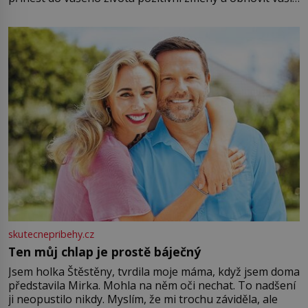
energii. Využitím těchto přírodních zdrojů v magii
můžete obohatit své rituály a přinést do svého života
větší harmonii a klid. Je důležité
skutecnepribehy.cz
Ten můj chlap je prostě báječný
Jsem holka Štěstěny, tvrdila moje máma, když jsem doma
představila Mirka. Mohla na něm oči nechat. To nadšení
ji neopustilo nikdy. Myslím, že mi trochu záviděla, ale