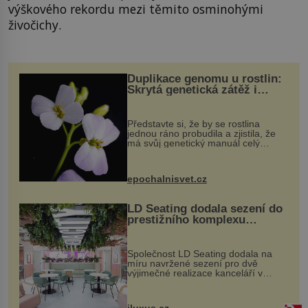
výškového rekordu mezi těmito osminohými
živočichy.
Duplikace genomu u rostlin:
Skrytá genetická zátěž i
evoluční výhoda
Představte si, že by se rostlina
jednou ráno probudila a zjistila, že
má svůj genetický manuál celý
dvakrát. Přesně to se občas v
přírodě stane – a podle nového
výzkumu to může být pro druhy
epochalnisvet.cz
vstupenka...
LD Seating dodala sezení do
prestižního komplexu
MediaCityUK v Salfordu
Společnost LD Seating dodala na
míru navržené sezení pro dvě
výjimečné realizace kanceláří v
areálu MediaCityUK v anglickém
Salfordu – konkrétně do budov Blue
Tower a Orange Tower. Komplex