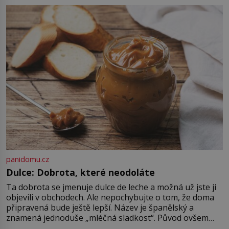
patří mezi nejpozoruhodnější tvory
planety a vědci dodnes objevují
další překvapení, která skrývá. Když
evropští přírodovědci na konci 18.
[…]
panidomu.cz
Dulce: Dobrota, které neodoláte
Ta dobrota se jmenuje dulce de leche a možná už jste ji
objevili v obchodech. Ale nepochybujte o tom, že doma
připravená bude ještě lepší. Název je španělský a
znamená jednoduše „mléčná sladkost“. Původ ovšem
není úplně jednoznačný, o autorství této receptury se