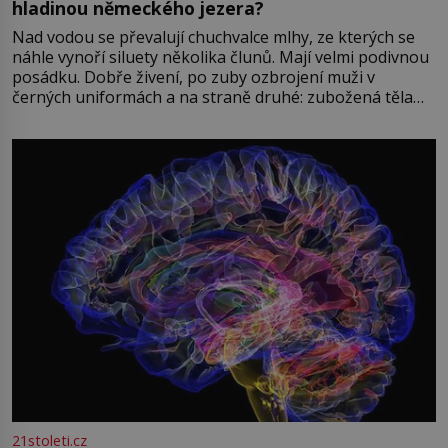
hladinou německého jezera?
Nad vodou se převalují chuchvalce mlhy, ze kterých se
náhle vynoří siluety několika člunů. Mají velmi podivnou
posádku. Dobře živení, po zuby ozbrojení muži v
černých uniformách a na straně druhé: zubožená těla
oblečená v chatrných vězeňských hadrech. Co tato
přízračná scéna znamená? Je jaro roku 1945, druhá
světová válka se chýlí ke konci. Jezero Stolpsee
21stoleti.cz