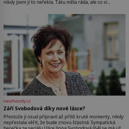
nikdy jsem jí to neřekla. Tátu měla ráda, ale co si
pamatuji, tak jsme s Mirkem byli zamilovaní mnohem víc.
Jsme spolu moc rádi Tehdy byla jiná doba, když
nasehvezdy.cz
Září Svobodová díky nové lásce?
Přestože jí osud připravil až příliš kruté momenty, nikdy
nepřestala věřit, že bude znovu šťastná. Sympatická
herečka ze seriálu Ulice Ilona Svobodová (64) se má už