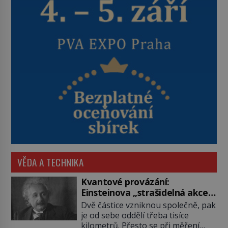
VĚDA A TECHNIKA
Kvantové provázání:
Einsteinova „strašidelná akce
na dálku“ dál mate i fascinuje
Dvě částice vzniknou společně, pak
vědce
je od sebe oddělí třeba tisíce
kilometrů. Přesto se při měření