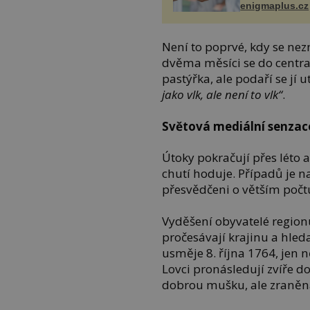
enigmaplus.cz
Není to poprvé, kdy se nez
dvěma měsíci se do centra
pastýřka, ale podaří se jí u
jako vlk, ale není to vlk“
.
Světová mediální senzac
Útoky pokračují přes léto 
chutí hoduje. Případů je na
přesvědčeni o větším počtu
Vyděšení obyvatelé region
pročesávají krajinu a hled
usměje 8. října 1764, jen 
Lovci pronásledují zvíře do
dobrou mušku, ale zraněná