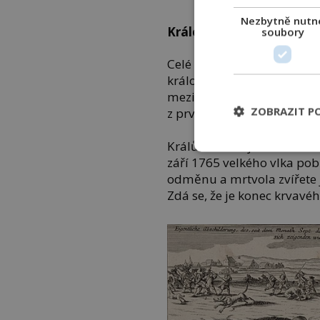
commons.
Nezbytně nutn
Královští lovci
soubory
Celé dění přiměje krále Lu
královské lovce a vypíše i
mezitím objevuje v noviná
ZOBRAZIT P
z prvních mediálních senzac
Králův střelec jménem Fran
září 1765 velkého vlka po
odměnu a mrtvola zvířete 
Zdá se, že je konec krvavé