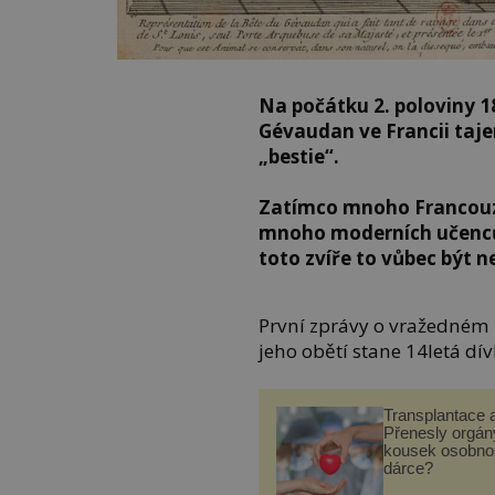
Na počátku 2. poloviny 1
Gévaudan ve Francii taj
„bestie“.
Zatímco mnoho Francouzů 
mnoho moderních učenců s 
toto zvíře to vůbec být 
První zprávy o vražedném ú
jeho obětí stane 14letá dí
Transplantace 
Přenesly orgány
kousek osobnos
dárce?