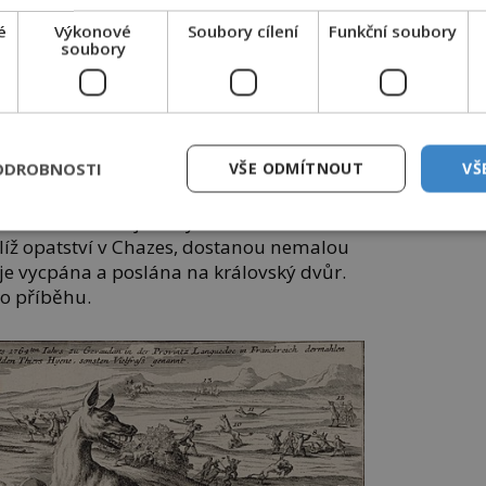
wikimedia.org / volné dílo)
é
Výkonové
Soubory cílení
Funkční soubory
soubory
dvíka XV. (1710-1774), aby poslal na bestii
 odměnu. Příběh „bestie z Gévaudanu“ se
ch od Paříže po Boston a stává se jednou
ODROBNOSTI
VŠE ODMÍTNOUT
VŠ
í v historii.
cois Antoine a jeho synovec zastřelí 20.
blíž opatství v Chazes, dostanou nemalou
je vycpána a poslána na královský dvůr.
ho příběhu.