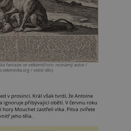
ká fantazie ve velkém!(Foto: neznámý autor /
wikimedia.org / volné dílo)
d v prosinci. Král však tvrdí, že Antoine
a ignoruje přibývající oběti. V červnu roku
í hory Mouchet zastřelí vlka. Pitva zvířete
nitř jeho těla.