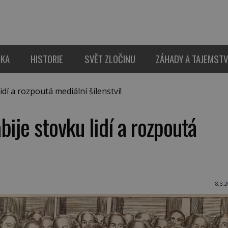
IKA
HISTORIE
SVĚT ZLOČINU
ZÁHADY A TAJEMSTV
dí a rozpoutá mediální šílenství!
ije stovku lidí a rozpoutá
8.3.