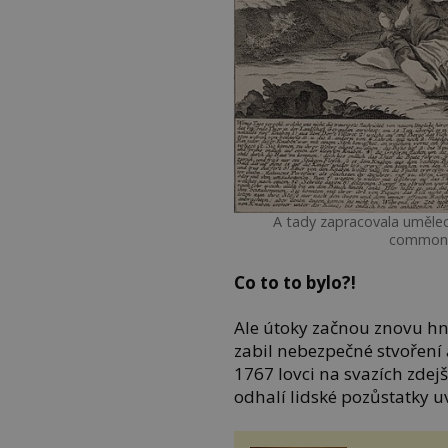
A tady zapracovala umělec
commons.
Co to to bylo?!
Ale útoky začnou znovu hne
zabil nebezpečné stvoření 
1767 lovci na svazích zdejš
odhalí lidské pozůstatky uv