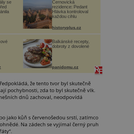
ály se
Černovická
před
rezidence: Pedant
ánila
Hlávka kontroloval
každou cihlu
historyplus.cz
sové
Balkánské recepty,
dobroty z dovolené
z
panidomu.cz
předpokládá, že tento tvor byl skutečně
ají pochybnosti, zda to byl skutečně vlk.
 dnešních dnů zachoval, neodpovídá
ebo jako kůň s červenošedou srstí, zatímco
dohnědé. Na zádech se vyjímal černý pruh
áty“.