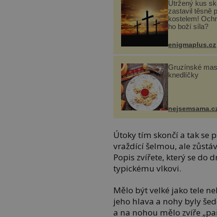
Utržený kus sk
zastavil těsně 
kostelem! Ochr
ho boží síla?
enigmaplus.cz
Gruzínské ma
knedlíčky
nejsemsama.c
Útoky tím skončí a tak se 
vraždící šelmou, ale zůstáv
Popis zvířete, který se do
typickému vlkovi.
Mělo být velké jako tele n
jeho hlava a nohy byly še
a na nohou mělo zvíře „pař