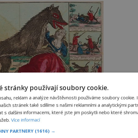
 stránky používají soubory cookie.
bsahu, reklam a analýze návštěvnosti používáme soubory cookie. 
šich stránek také sdílíme s našimi reklamními a analytickými partn
s dalšími informacemi, které jste jim poskytli nebo které shromá
lužeb.
Více informací
CHNY PARTNERY
(1616) →
„bestie“ velmi sugestivně.(Foto: neznámý autor /