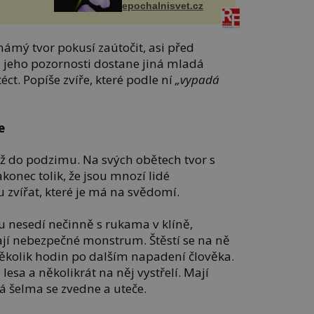
epochalnisvet.cz
námý tvor pokusí zaútočit, asi před
 jeho pozornosti dostane jiná mladá
téct. Popíše zvíře, které podle ní
„vypadá
e
až do podzimu. Na svých obětech tvor s
konec tolik, že jsou mnozí lidé
 zvířat, které je má na svědomí.
u nesedí nečinně s rukama v klíně,
ají nebezpečné monstrum. Štěstí se na ně
několik hodin po dalším napadení člověka.
 lesa a několikrát na něj vystřelí. Mají
 šelma se zvedne a uteče.