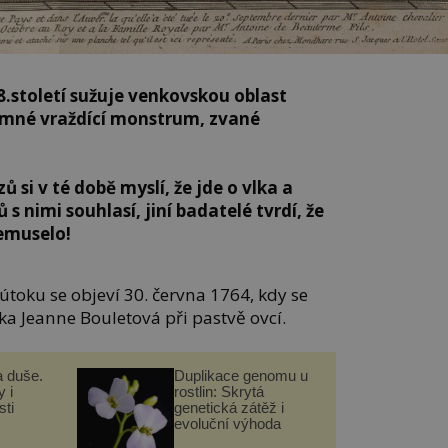
8.století sužuje venkovskou oblast
emné vraždící monstrum, zvané
si v té době myslí, že jde o vlka a
nimi souhlasí, jiní badatelé tvrdí, že
nemuselo!
toku se objeví 30. června 1764, kdy se
vka Jeanne Bouletová při pastvě ovcí.
a duše.
Duplikace genomu u
 i
rostlin: Skrytá
ti
genetická zátěž i
evoluční výhoda