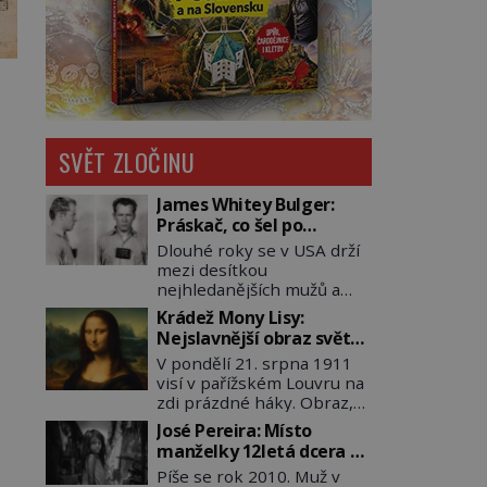
SVĚT ZLOČINU
James Whitey Bulger:
Práskač, co šel po
práskačích
Dlouhé roky se v USA drží
mezi desítkou
nejhledanějších mužů a
dopracuje to až na číslo
Krádež Mony Lisy:
dvě – hned po Usámovi bin
Nejslavnější obraz světa
Ládinovi (1957–2011). To je
zůstane dva roky
V pondělí 21. srpna 1911
James „Whitey“ Bulger
nezvěstný
visí v pařížském Louvru na
(1929–2018) viněný ze
zdi prázdné háky. Obraz,
spoluúčasti na 19
který dnes zná celý svět, je
vraždách, vydírání a lichvy.
José Pereira: Místo
pryč. Zpočátku si nikdo
A samozřejmě, krom toho
manželky 12letá dcera –
nemyslí, že jde o krádež.
je ještě drogový dealer,
a sousedi o všem vědí!
Píše se rok 2010. Muž v
Zaměstnanci jsou
který neváhá odstranit z