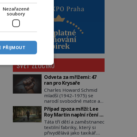
Nezařazené
soubory
E PŘIJMOUT
SVĚT ZLOČINU
Odveta za mřížemi: 47
ran pro Krysaře
Charles Howard Schmid
mladší (1942–1975) se
narodí svobodné matce a
adoptují ho provozovatelé
Případ zpoza mříží: Lee
pečovatelského domu
Roy Martin naplní rčení o
Charles a Katharine
volání do lesa
Táta tří dětí a zaměstnanec
Schmidovi. Synek jim
textilní fabriky, který si
mnoho radosti nepřinese.
přivydělává jako taxikář.
Mezi přáteli v arizonském