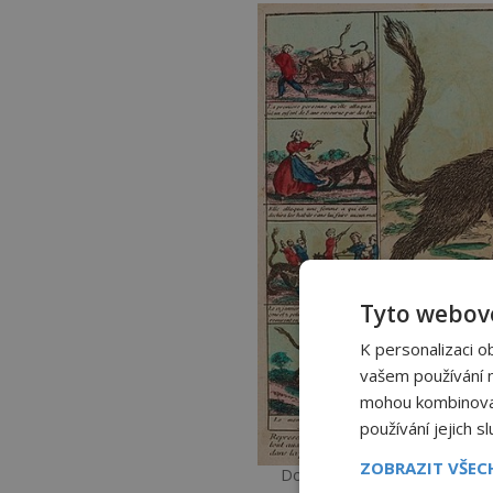
Tyto webové
K personalizaci o
vašem používání na
mohou kombinovat 
používání jejich s
ZOBRAZIT VŠE
Dobové obrázky líčily řádění 