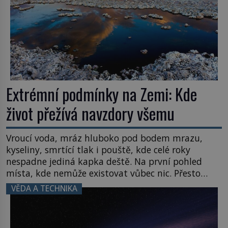
Extrémní podmínky na Zemi: Kde
život přežívá navzdory všemu
Vroucí voda, mráz hluboko pod bodem mrazu,
kyseliny, smrtící tlak i pouště, kde celé roky
nespadne jediná kapka deště. Na první pohled
místa, kde nemůže existovat vůbec nic. Přesto
právě tady vědci objevují organismy, které
VĚDA A TECHNIKA
posouvají hranice života. Každý nový nález mění
naše představy o tom, co všechno dokáže příroda a
napovídá, kde bychom jednou […]