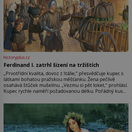
historyplus.cz
Ferdinand I. zatrhl šizení na tržištích
„Prvotřídní kvalita, dovoz z Itálie,“ přesvědčuje kupec s
látkami bohatou pražskou měšťanku. Žena pečlivě
osahává štůček mušelínu. „Vezmu si pět loket,“ prohlásí.
Kupec rychle naměří požadovanou délku. Pořádný kus
mu přitom zůstane za prsty… „Na šaty ho bude málo,
milostpaní. Stačí jenom na sukni,“ zhodnotí švadlena
množství růžového mušelínu. „Ošidili vás, podívejte.“
Vezme do ruky dřevěnou