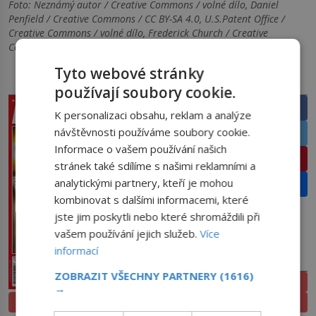
Foto: Neznámý autor / Creative Commons / volné dílo, Daniel
Penfield / Creative Commons / CC BY-SA 4.0, U.S.Patent Office /
Creative Commons / volné dílo, Frederick Church / Creative
Commons / volné dílo
Tyto webové stránky
PRÁVĚ V PRODEJI
SDÍLEJTE ČLÁNEK
používají soubory cookie.
Facebook
K personalizaci obsahu, reklam a analýze
návštěvnosti používáme soubory cookie.
Twitter
Informace o vašem používání našich
Pinterest
stránek také sdílíme s našimi reklamními a
analytickými partnery, kteří je mohou
Email
kombinovat s dalšími informacemi, které
jste jim poskytli nebo které shromáždili při
vašem používání jejich služeb.
Více
informací
PŘEDPLATNÉ
ZOBRAZIT VŠECHNY PARTNERY
(1616)
ELEKTRONICKÉ
→
PROLISTOVAT
TIŠTĚNÉ