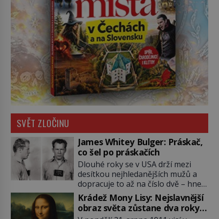
SVĚT ZLOČINU
James Whitey Bulger: Práskač,
co šel po práskačích
Dlouhé roky se v USA drží mezi
desítkou nejhledanějších mužů a
dopracuje to až na číslo dvě – hned
po Usámovi bin Ládinovi (1957–
Krádež Mony Lisy: Nejslavnější
2011). To je James „Whitey“ Bulger
obraz světa zůstane dva roky
(1929–2018) viněný ze spoluúčasti
nezvěstný