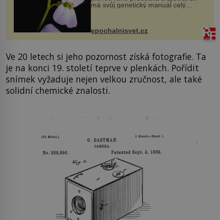
má svůj genetický manuál celý
dvakrát. Přesně to se občas v
přírodě stane – a podle nového
výzkumu to může být pro druhy
epochalnisvet.cz
vstupenka...
Ve 20 letech si jeho pozornost získá fotografie. Ta
je na konci 19. století teprve v plenkách. Pořídit
snímek vyžaduje nejen velkou zručnost, ale také
solidní chemické znalosti.