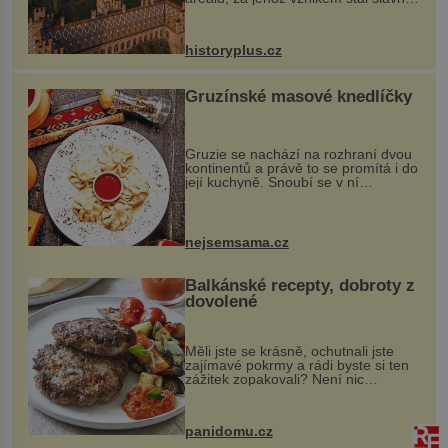
český architekt Josef Hlávka. Ten si
na něm dal mimořádně záležet. Jeho
stavební plány by při ...
historyplus.cz
Gruzínské masové knedlíčky
Gruzie se nachází na rozhraní dvou
kontinentů a právě to se promítá i do
její kuchyně. Snoubí se v ní
evropské a asijské chutě a díky tomu
vznikají rozmanité a chuťově bohaté
pokrmy, které rozhodně st...
nejsemsama.cz
Balkánské recepty, dobroty z
dovolené
Měli jste se krásně, ochutnali jste
zajímavé pokrmy a rádi byste si ten
zážitek zopakovali? Není nic
snazšího. Pljeskavica (10 porcí)
Možná jste ji ochutnali na dovolené v
bývalé Jugoslávii, lze ji vi...
panidomu.cz