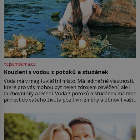
nejsemsama.cz
Kouzlení s vodou z potoků a studánek
Voda má v magii zvláštní místo. Má jedinečné vlastnosti,
které pro vás mohou být nejen zdrojem osvěžení, ale i
duchovní síly a léčení. Voda z potoků a studánek má moc
přinést do vašeho života pozitivní změny a obnovit vaši
energii. Využitím těchto přírodních zdrojů v magii
můžete obohatit své rituály a přinést do svého života
větší harmonii a klid. Je důležité