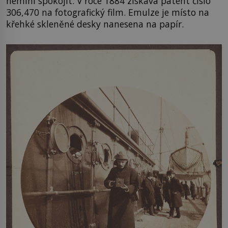
nemíní spokojit. V roce 1884 získává patent číslo
306,470 na fotografický film. Emulze je místo na
křehké skleněné desky nanesena na papír.