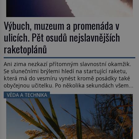
Výbuch, muzeum a promenáda v
ulicích. Pět osudů nejslavnějších
raketoplánů
Ani zima nezkazí přítomným slavnostní okamžik.
Se slunečními brýlemi hledí na startující raketu,
která má do vesmíru vynést kromě posádky také
obyčejnou učitelku. Po několika sekundách všem
ztuhnou úsměvy, stroj totiž exploduje. Jejich
VĚDA A TECHNIKA
konstrukce není z levného kraje, daňové
poplatníky stojí miliardy dolarů. Na druhou stranu
zvládnou jen představitelné věci. Na malé kousky
Název: Columbia První […]