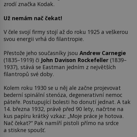
zrodí značka Kodak.
Už nemám nač čekat!
V čele svojí firmy stojí až do roku 1925 a veškerou
svou energii vrhá do filantropie.
Přestože jeho současníky jsou
Andrew Carnegie
(1835–1919) či
John Davison Rockefeller
(1839–
1937), stává se Eastman jedním z největších
filantropů své doby.
Kolem roku 1930 se u něj ale začne projevovat
bederní spinální stenóza, degenerativní nemoc
páteře. Postupující bolesti ho donutí jednat. A tak
14. března 1932, právě před 90 lety, načrtne na
kus papíru krátký vzkaz: „Moje práce je hotova.
Nač čekat?“ Pak namíří pistoli přímo na srdce
a stiskne spoušť.