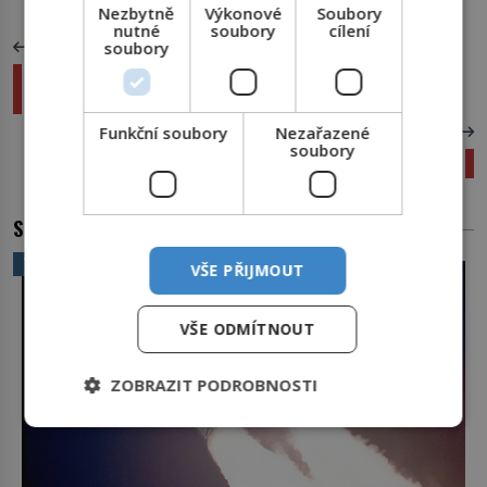
Nezbytně
Výkonové
Soubory
nutné
soubory
cílení
soubory
PŘEDCHOZÍ ČLÁNEK
Bestie z Gévaudanu: Zabije stovku lidí a
rozpoutá mediální šílenství!
Funkční soubory
Nezařazené
DALŠÍ ČLÁNEK
soubory
Liberecké stádo takinů se téměř zdvojnásobilo
SOUVISEJÍCÍ ČLÁNKY
VĚDA A TECHNIKA
VŠE PŘIJMOUT
VŠE ODMÍTNOUT
ZOBRAZIT PODROBNOSTI