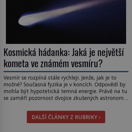
Kosmická hádanka: Jaká je největší
kometa ve známém vesmíru?
Vesmír se rozpíná stále rychleji. Jenže, jak je to
možné? Současná fyzika je v koncích. Odpovědí by
mohla být hypotetická temná energie. Právě na tu
se zaměří pozornost dvojice zkušených astronomů.
Namísto ní ale objeví něco mnohem
hmatatelnějšího. Naprosto rekordní kometu!
DALŠÍ ČLÁNKY Z RUBRIKY ›
Astronomové Pedro Bernardinelli a Gary Bernstein
mravenčí prací zkoumají archivní snímky v rámci
Průzkumu temné energie […]