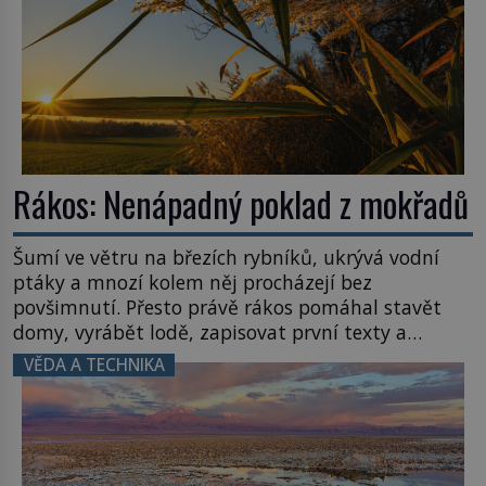
Rákos: Nenápadný poklad z mokřadů
Šumí ve větru na březích rybníků, ukrývá vodní
ptáky a mnozí kolem něj procházejí bez
povšimnutí. Přesto právě rákos pomáhal stavět
domy, vyrábět lodě, zapisovat první texty a
inspiroval řadu pověstí. Tato skromná, ale
VĚDA A TECHNIKA
užitečná rostlina provází člověka už tisíce let.
Většina lidí vnímá rákos jen jako obyčejnou kulisu
letního koupání. Stačí se však podívat […]