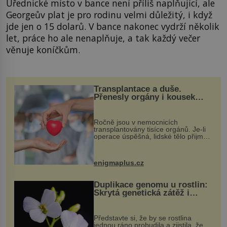
Úřednické místo v bance není příliš naplňující, ale
Georgeův plat je pro rodinu velmi důležitý, i když
jde jen o 15 dolarů. V bance nakonec vydrží několik
let, práce ho ale nenaplňuje, a tak každý večer
věnuje koníčkům.
Transplantace a duše.
Přenesly orgány i kousek
osobnosti dárce?
Ročně jsou v nemocnicích
transplantovány tisíce orgánů. Je-li
operace úspěšná, lidské tělo přijme
darovaný orgán za své a pacient
může vést plnohodnotný život. Ale co
když při transplantaci nepřijímám...
enigmaplus.cz
Duplikace genomu u rostlin:
Skrytá genetická zátěž i
evoluční výhoda
Představte si, že by se rostlina
jednou ráno probudila a zjistila, že