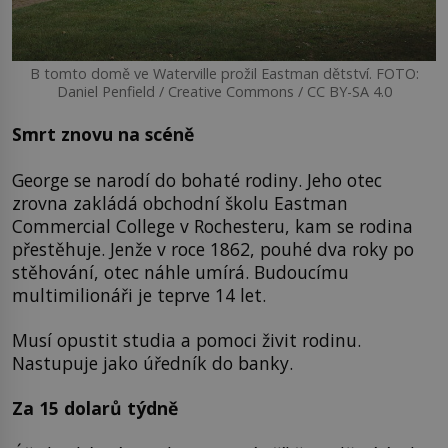
B tomto domě ve Waterville prožil Eastman dětství. FOTO:
Daniel Penfield / Creative Commons / CC BY-SA 4.0
Smrt znovu na scéně
George se narodí do bohaté rodiny. Jeho otec
zrovna zakládá obchodní školu Eastman
Commercial College v Rochesteru, kam se rodina
přestěhuje. Jenže v roce 1862, pouhé dva roky po
stěhování, otec náhle umírá. Budoucímu
multimilionáři je teprve 14 let.
Musí opustit studia a pomoci živit rodinu.
Nastupuje jako úředník do banky.
Za 15 dolarů týdně