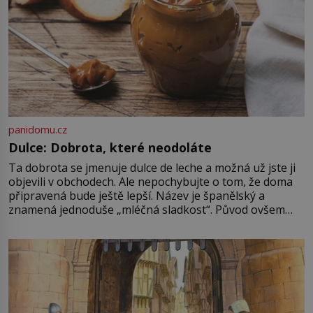
panidomu.cz
Dulce: Dobrota, které neodoláte
Ta dobrota se jmenuje dulce de leche a možná už jste ji
objevili v obchodech. Ale nepochybujte o tom, že doma
připravená bude ještě lepší. Název je španělský a
znamená jednoduše „mléčná sladkost“. Původ ovšem
není úplně jednoznačný, o autorství této receptury se
pře hned několik latinskoamerických zemí a k tomu
Francie, kde se traduje,