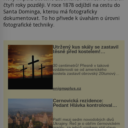
čtyři roky později. V roce 1878 odjíždí na cestu do
Santa Dominga, kterou má fotograficky
dokumentovat. To ho přivede k úvahám o úrovni
fotografické techniky.
Utržený kus skály se zastavil
těsně před kostelem!
Ochránila ho boží síla?
30 centimetrů! Přesně v takové
vzdálenosti se od amerického
kostela zastavil obrovský 20tunový
balvan, který se v květnu 2014
nečekaně odtrhl od nedaleké skály
při její demolici. Podle místních stojí
enigmaplus.cz
...
Černovická rezidence:
Pedant Hlávka kontroloval
každou cihlu
Patří mezi sedm novodobých divů
Ukrajiny. Řeč je o obřím černovickém
areálu, za jehož vznikem stál slavný