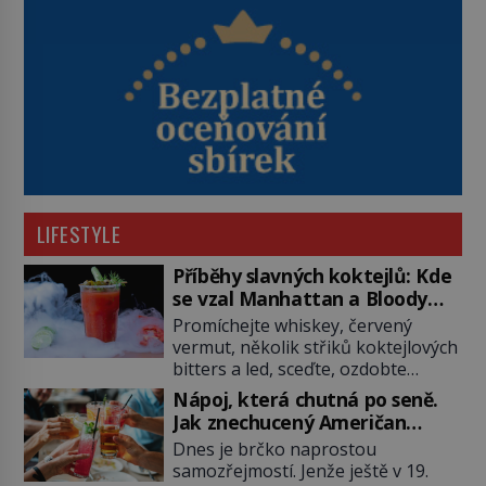
LIFESTYLE
Příběhy slavných koktejlů: Kde
se vzal Manhattan a Bloody
Mary?
Promíchejte whiskey, červený
vermut, několik střiků koktejlových
bitters a led, sceďte, ozdobte
koktejlovou třešinkou a tadá…
Nápoj, která chutná po seně.
Manhattan je tu! A pokud to má být
Jak znechucený Američan
skutečně on, dejte si pozor, ať
vymyslel brčko
Dnes je brčko naprostou
místo klasické americké rye
samozřejmostí. Jenže ještě v 19.
whiskey či klidně bourbonu