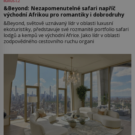
iluxus.cz
&Beyond: Nezapomenutelné safari napříč
východní Afrikou pro romantiky i dobrodruhy
&Beyond, světově uznávaný lídr v oblasti luxusní
ekoturistiky, představuje své rozmanité portfolio safari
lodgů a kempů ve východní Africe. Jako lídr v oblasti
zodpovědného cestovního ruchu organi