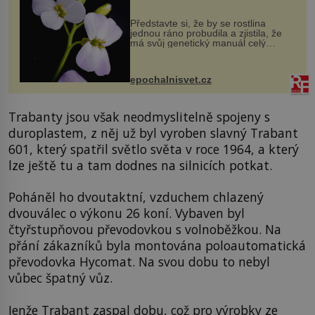
Představte si, že by se rostlina
jednou ráno probudila a zjistila, že
má svůj genetický manuál celý
dvakrát. Přesně to se občas v
přírodě stane – a podle nového
výzkumu to může být pro druhy
epochalnisvet.cz
vstupenka...
Trabanty jsou však neodmyslitelně spojeny s
duroplastem, z něj už byl vyroben slavný Trabant
601, který spatřil světlo světa v roce 1964, a který
lze ještě tu a tam dodnes na silnicích potkat.
Poháněl ho dvoutaktní, vzduchem chlazený
dvouválec o výkonu 26 koní. Vybaven byl
čtyřstupňovou převodovkou s volnoběžkou. Na
přání zákazníků byla montována poloautomatická
převodovka Hycomat. Na svou dobu to nebyl
vůbec špatný vůz.
Jenže Trabant zaspal dobu, což pro výrobky ze