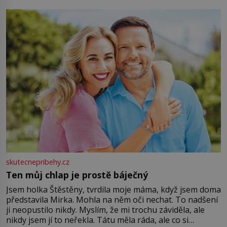
můžete obohatit své rituály a přinést do svého života
větší harmonii a klid. Je důležité
skutecnepribehy.cz
Ten můj chlap je prostě báječný
Jsem holka Štěstěny, tvrdila moje máma, když jsem doma
představila Mirka. Mohla na něm oči nechat. To nadšení
ji neopustilo nikdy. Myslím, že mi trochu záviděla, ale
nikdy jsem jí to neřekla. Tátu měla ráda, ale co si