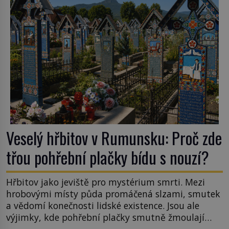
tsunami si […]
Veselý hřbitov v Rumunsku: Proč zde
třou pohřební plačky bídu s nouzí?
Hřbitov jako jeviště pro mystérium smrti. Mezi
hrobovými místy půda promáčená slzami, smutek
a vědomí konečnosti lidské existence. Jsou ale
výjimky, kde pohřební plačky smutně žmoulají