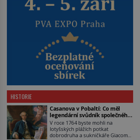
HISTORIE
Casanova v Pobaltí: Co měl
legendární svůdník společného
se svobodnými zednáři?
V roce 1764 byste mohli na
lotyšských plážích potkat
dobrodruha a sukničkáře Giacoma