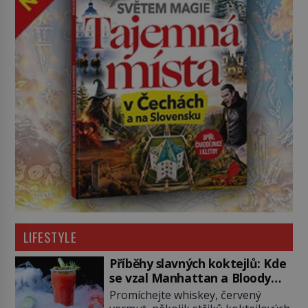
LIFESTYLE
Příběhy slavných koktejlů: Kde
se vzal Manhattan a Bloody
Mary?
Promíchejte whiskey, červený