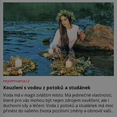
milostpaní. Stačí jenom na sukni,“ zhodnotí švadlena
množství růžového mušelínu. „Ošidili vás, podívejte.“
Vezme do ruky dřevěnou
nejsemsama.cz
Kouzlení s vodou z potoků a studánek
Voda má v magii zvláštní místo. Má jedinečné vlastnosti,
které pro vás mohou být nejen zdrojem osvěžení, ale i
duchovní síly a léčení. Voda z potoků a studánek má moc
přinést do vašeho života pozitivní změny a obnovit vaši
energii. Využitím těchto přírodních zdrojů v magii