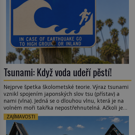
[…]
Tsunami: Když voda udeří pěstí!
Nejprve špetka školometské teorie. Výraz tsunami
vznikl spojením japonských slov tsu (přístav) a
nami (vlna). Jedná se o dlouhou vlnu, která je na
volném moři takřka nepostřehnutelná. Ačkoli je
vlnová délka tsunami i 300 kilometrů, výška vlny
ZAJÍMAVOSTI
na volném moři je maximálně 1,5 metru. Máme se
podobné obří vlny obávat i v Evropě? Vznik