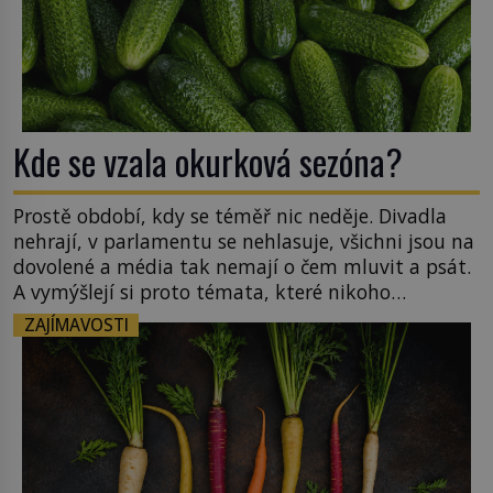
Kde se vzala okurková sezóna?
Prostě období, kdy se téměř nic neděje. Divadla
nehrají, v parlamentu se nehlasuje, všichni jsou na
dovolené a média tak nemají o čem mluvit a psát.
A vymýšlejí si proto témata, které nikoho
nezajímají. Proč je však ona letní doba spojovaná
ZAJÍMAVOSTI
zrovna s okurkami? Okurkovou sezónu známe už
od poloviny 19. století, ovšem jako Češi […]