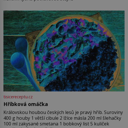
tisicereceptu.cz
Hříbková omáčka
Královskou houbou českých lesů je pravý hřib. Suroviny
400 g houby 1 větší cibule 2 lžíce másla 200 ml šlehačky
100 ml zakysané smetana 1 bobkový list 5 kuliček