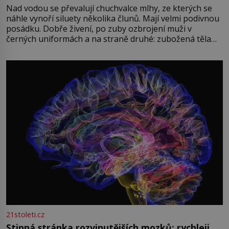
Nad vodou se převalují chuchvalce mlhy, ze kterých se
náhle vynoří siluety několika člunů. Mají velmi podivnou
posádku. Dobře živení, po zuby ozbrojení muži v
černých uniformách a na straně druhé: zubožená těla
oblečená v chatrných vězeňských hadrech. Co tato
přízračná scéna znamená? Je jaro roku 1945, druhá
světová válka se chýlí ke konci. Jezero Stolpsee
21stoleti.cz
Stinná stránka rozvinutějších mozků: rychleji