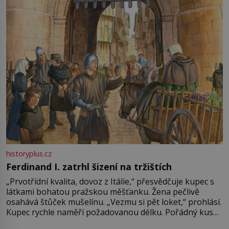
Francie, kde se traduje,
historyplus.cz
Ferdinand I. zatrhl šizení na tržištích
„Prvotřídní kvalita, dovoz z Itálie,“ přesvědčuje kupec s
látkami bohatou pražskou měšťanku. Žena pečlivě
osahává štůček mušelínu. „Vezmu si pět loket,“ prohlásí.
Kupec rychle naměří požadovanou délku. Pořádný kus
mu přitom zůstane za prsty… „Na šaty ho bude málo,