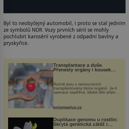
Byl to neobyčejný automobil, i proto se stal jedním
ze symbolů NDR. Vozy prvních sérií se mohly
pochlubit karosérií vyrobené z odpadní bavlny a
pryskyřice.
Transplantace a duše.
Přenesly orgány i kousek
osobnosti dárce?
Ročně jsou v nemocnicích
transplantovány tisíce orgánů. Je-li
operace úspěšná, lidské tělo přijme
darovaný orgán za své a pacient
může vést plnohodnotný život. Ale co
když při transplantaci nepřijímám...
enigmaplus.cz
Duplikace genomu u rostlin:
Skrytá genetická zátěž i
evoluční výhoda