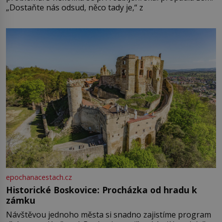
„Dostaňte nás odsud, něco tady je,“ z
epochanacestach.cz
Historické Boskovice: Procházka od hradu k
zámku
Návštěvou jednoho města si snadno zajistíme program