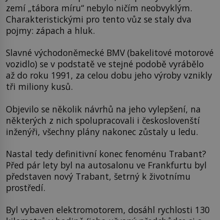
zemí „tábora míru“ nebylo ničím neobvyklým.
Charakteristickými pro tento vůz se staly dva
pojmy: zápach a hluk.
Slavné východoněmecké BMV (bakelitové motorové
vozidlo) se v podstatě ve stejné podobě vyrábělo
až do roku 1991, za celou dobu jeho výroby vznikly
tři miliony kusů.
Objevilo se několik návrhů na jeho vylepšení, na
některých z nich spolupracovali i českoslovenští
inženýři, všechny plány nakonec zůstaly u ledu.
Nastal tedy definitivní konec fenoménu Trabant?
Před pár lety byl na autosalonu ve Frankfurtu byl
představen nový Trabant, šetrný k životnímu
prostředí.
Byl vybaven elektromotorem, dosáhl rychlosti 130