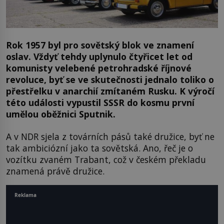
Rok 1957 byl pro sovětský blok ve znamení
oslav. Vždyť tehdy uplynulo čtyřicet let od
komunisty velebené petrohradské říjnové
revoluce, byť se ve skutečnosti jednalo toliko o
přestřelku v anarchií zmítaném Rusku. K výročí
této události vypustil SSSR do kosmu první
umělou oběžnici Sputnik.
A v NDR sjela z továrních pásů také družice, byť ne
tak ambiciózní jako ta sovětská. Ano, řeč je o
vozítku zvaném Trabant, což v českém překladu
znamená právě družice.
Reklama