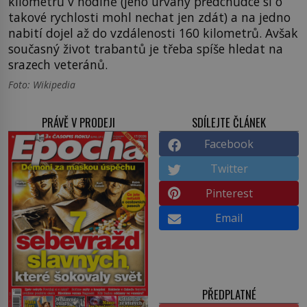
kilometrů v hodině (jeho uřvaný předchůdce si o
takové rychlosti mohl nechat jen zdát) a na jedno
nabití dojel až do vzdálenosti 160 kilometrů. Avšak
současný život trabantů je třeba spíše hledat na
srazech veteránů.
Foto: Wikipedia
PRÁVĚ V PRODEJI
SDÍLEJTE ČLÁNEK
Facebook
Twitter
Pinterest
Email
PŘEDPLATNÉ