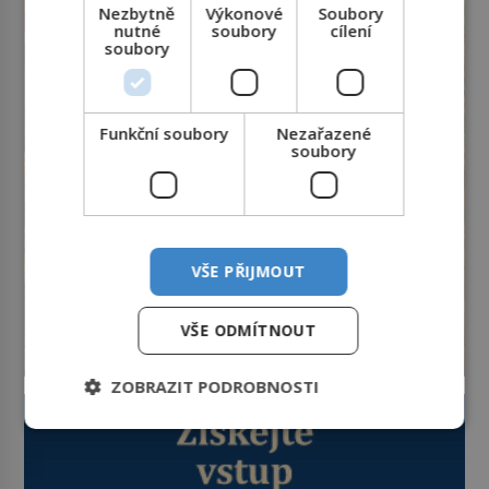
Nezbytně
Výkonové
Soubory
lidem tváře znetvořené válkou,
nutné
soubory
cílení
tresty nebo nehodami. Jejich
soubory
metody jsou překvapivě
promyšlené a některé principy
používají chirurgové dodnes. Úplně
první […]
Funkční soubory
Nezařazené
soubory
VŠE PŘIJMOUT
VŠE ODMÍTNOUT
ZOBRAZIT PODROBNOSTI