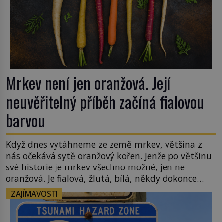
Mrkev není jen oranžová. Její
neuvěřitelný příběh začíná fialovou
barvou
Když dnes vytáhneme ze země mrkev, většina z
nás očekává sytě oranžový kořen. Jenže po většinu
své historie je mrkev všechno možné, jen ne
oranžová. Je fialová, žlutá, bílá, někdy dokonce
téměř černá. Až díky stovkám let pečlivého
ZAJÍMAVOSTI
šlechtění se z ní stává zelenina, bez které si českou
zahradu ani nedokážeme představit. Její příběh je