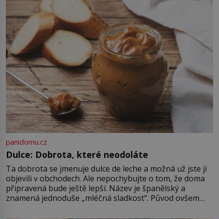
Höss (1901–1947), Josef Mengele
(1911–1979) či Heinrich Himmler
(1900–1945) zná každý, o koho se
historie jen otřela. Jenže […]
panidomu.cz
Dulce: Dobrota, které neodoláte
Ta dobrota se jmenuje dulce de leche a možná už jste ji
objevili v obchodech. Ale nepochybujte o tom, že doma
připravená bude ještě lepší. Název je španělský a
znamená jednoduše „mléčná sladkost“. Původ ovšem
není úplně jednoznačný, o autorství této receptury se
pře hned několik latinskoamerických zemí a k tomu