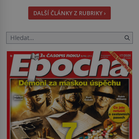
kapesníky nikoli při smutečním obřadu, ale při
pohledu na výši vyměřené podpory
DALŠÍ ČLÁNKY Z RUBRIKY ›
v nezaměstnanosti. Kam vás pozveme? Unikátní
hřbitov, který si vysloužil název „Veselý“, najdeme
v rumunské vesnici Sapanta, nedaleko hranic […]