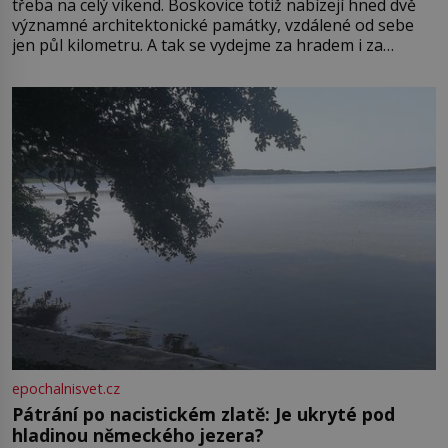
třeba na celý víkend. Boskovice totiž nabízejí hned dvě
významné architektonické památky, vzdálené od sebe
jen půl kilometru. A tak se vydejme za hradem i za
zámkem do krásné jihomoravské krajiny. Trhová osada
Boskovice na okraji Drahanské vrchoviny vznikla někdy
ve13. století, a už v roce 1313 kronikáři zaznamenali
epochalnisvet.cz
Pátrání po nacistickém zlatě: Je ukryté pod
hladinou německého jezera?