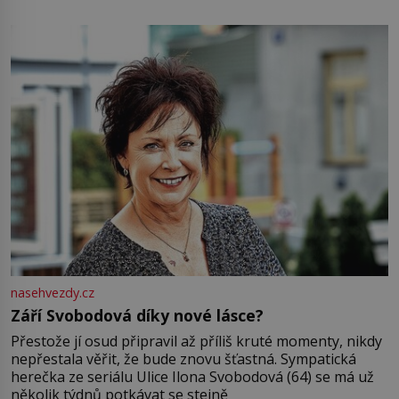
pamatuji, tak jsme s Mirkem byli zamilovaní mnohem víc.
Jsme spolu moc rádi Tehdy byla jiná doba, když
nasehvezdy.cz
Září Svobodová díky nové lásce?
Přestože jí osud připravil až příliš kruté momenty, nikdy
nepřestala věřit, že bude znovu šťastná. Sympatická
herečka ze seriálu Ulice Ilona Svobodová (64) se má už
několik týdnů potkávat se stejně