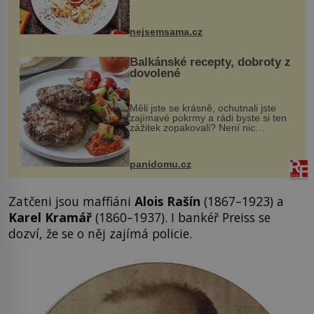
vznikají rozmanité a chuťově bohaté
pokrmy, které rozhodně st...
nejsemsama.cz
Balkánské recepty, dobroty z
dovolené
Měli jste se krásně, ochutnali jste
zajímavé pokrmy a rádi byste si ten
zážitek zopakovali? Není nic
snazšího. Pljeskavica (10 porcí)
Možná jste ji ochutnali na dovolené v
bývalé Jugoslávii, lze ji vi...
panidomu.cz
Zatčeni jsou maffiáni
Alois Rašín
(1867–1923) a
Karel Kramář
(1860–1937). I bankéř Preiss se
dozví, že se o něj zajímá policie.