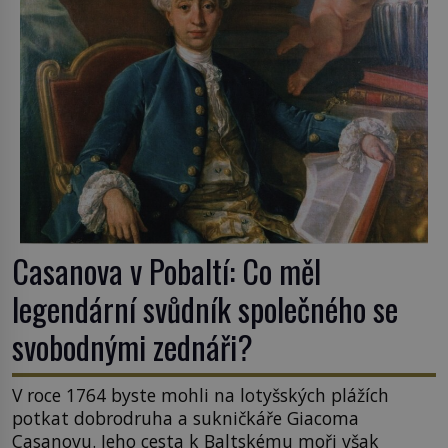
Casanova v Pobaltí: Co měl
legendární svůdník společného se
svobodnými zednáři?
V roce 1764 byste mohli na lotyšských plážích
potkat dobrodruha a sukničkáře Giacoma
Casanovu. Jeho cesta k Baltskému moři však