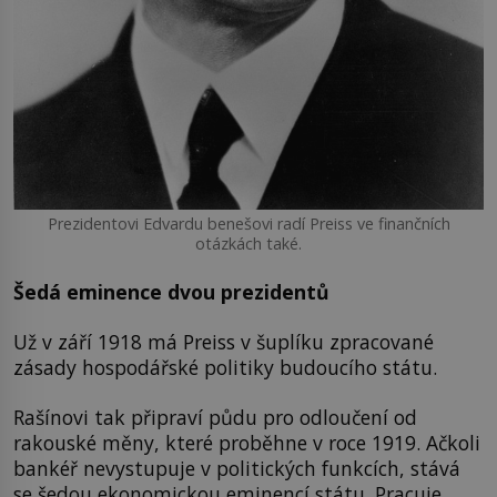
Prezidentovi Edvardu benešovi radí Preiss ve finančních
otázkách také.
Šedá eminence dvou prezidentů
Už v září 1918 má Preiss v šuplíku zpracované
zásady hospodářské politiky budoucího státu.
Rašínovi tak připraví půdu pro odloučení od
rakouské měny, které proběhne v roce 1919. Ačkoli
bankéř nevystupuje v politických funkcích, stává
se šedou ekonomickou eminencí státu. Pracuje