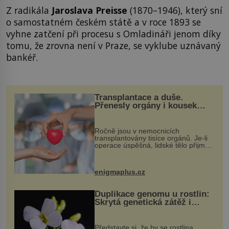
Z radikála
Jaroslava Preisse
(1870–1946), který sní
o samostatném českém státě a v roce 1893 se
vyhne zatčení při procesu s Omladináři jenom díky
tomu, že zrovna není v Praze, se vyklube uznávaný
bankéř.
Transplantace a duše.
Přenesly orgány i kousek
osobnosti dárce?
Ročně jsou v nemocnicích
transplantovány tisíce orgánů. Je-li
operace úspěšná, lidské tělo přijme
darovaný orgán za své a pacient
může vést plnohodnotný život. Ale co
když při transplantaci nepřijímám...
enigmaplus.cz
Duplikace genomu u rostlin:
Skrytá genetická zátěž i
evoluční výhoda
Představte si, že by se rostlina