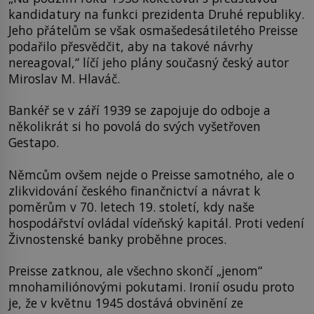
kandidatury na funkci prezidenta Druhé republiky.
Jeho přátelům se však osmašedesátiletého Preisse
podařilo přesvědčit, aby na takové návrhy
nereagoval,“ líčí jeho plány současný český autor
Miroslav M. Hlaváč.
Bankéř se v září 1939 se zapojuje do odboje a
několikrát si ho povolá do svých vyšetřoven
Gestapo.
Němcům ovšem nejde o Preisse samotného, ale o
zlikvidování českého finančnictví a návrat k
poměrům v 70. letech 19. století, kdy naše
hospodářství ovládal vídeňský kapitál. Proti vedení
Živnostenské banky proběhne proces.
Preisse zatknou, ale všechno skončí „jenom“
mnohamiliónovými pokutami. Ironií osudu proto
je, že v květnu 1945 dostává obvinění ze