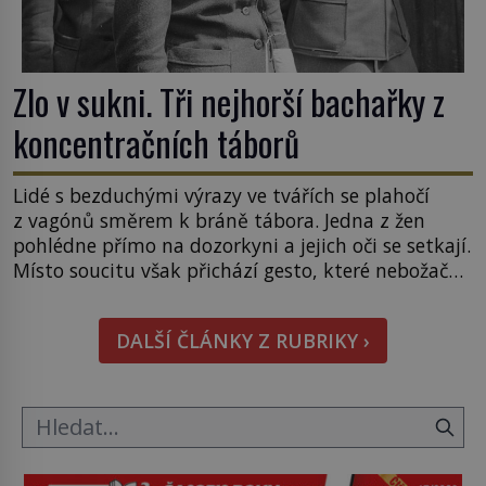
Zlo v sukni. Tři nejhorší bachařky z
koncentračních táborů
Lidé s bezduchými výrazy ve tvářích se plahočí
z vagónů směrem k bráně tábora. Jedna z žen
pohlédne přímo na dozorkyni a jejich oči se setkají.
Místo soucitu však přichází gesto, které nebožačku
posílá rovnou do plynové komory. Jména jako
Rudolf Höss (1901–1947), Josef Mengele (1911–
DALŠÍ ČLÁNKY Z RUBRIKY ›
1979) či Heinrich Himmler (1900–1945) zná každý,
o koho se historie jen otřela. Jenže […]