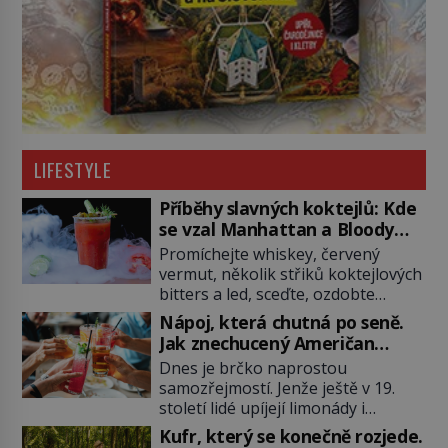
LIFESTYLE
Příběhy slavných koktejlů: Kde
se vzal Manhattan a Bloody
Mary?
Promíchejte whiskey, červený
vermut, několik střiků koktejlových
bitters a led, sceďte, ozdobte
koktejlovou třešinkou a tadá…
Nápoj, která chutná po seně.
Manhattan je tu! A pokud to má být
Jak znechucený Američan
skutečně on, dejte si pozor, ať
vymyslel brčko
Dnes je brčko naprostou
místo klasické americké rye
samozřejmostí. Jenže ještě v 19.
whiskey či klidně bourbonu
století lidé upíjejí limonády i
nepoužijete skotskou whisku. Co
koktejly dutými stébly žita nebo
se stane? Inu, koktejl bude stále
Kufr, který se konečně rozjede.
žitné slámy. Fungují sice dobře,