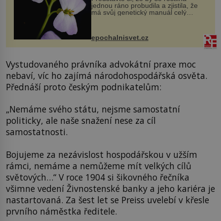
jednou ráno probudila a zjistila, že
má svůj genetický manuál celý
dvakrát. Přesně to se občas v
přírodě stane – a podle nového
výzkumu to může být pro druhy
epochalnisvet.cz
vstupenka...
Vystudovaného právníka advokátní praxe moc
nebaví, víc ho zajímá národohospodářská osvěta.
Přednáší proto českým podnikatelům:
„Nemáme svého státu, nejsme samostatní
politicky, ale naše snažení nese za cíl
samostatnosti.
Bojujeme za nezávislost hospodářskou v užším
rámci, nemáme a nemůžeme mít velkých cílů
světových…“ V roce 1904 si šikovného řečníka
všimne vedení Živnostenské banky a jeho kariéra je
nastartovaná. Za šest let se Preiss uvelebí v křesle
prvního náměstka ředitele.