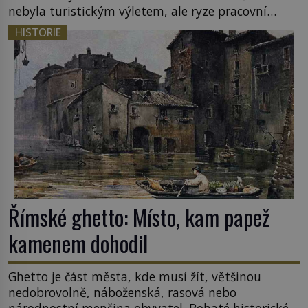
nebyla turistickým výletem, ale ryze pracovní
cestou se zištnými úmysly. Jaký cíl Casanova
HISTORIE
sledoval, když se například procházel uličkami
lotyšské Rigy? Casanova v Pobaltí kontaktoval
tamní zednářské lóže. Nebyl v této oblasti žádným
nováčkem, protože do zednářské […]
Římské ghetto: Místo, kam papež
kamenem dohodil
Ghetto je část města, kde musí žít, většinou
nedobrovolně, náboženská, rasová nebo
národnostní menšina obyvatel. Bohaté historické