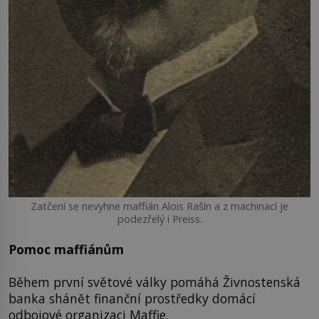
Zatčení se nevyhne maffián Alois Rašín a z machinací je
podezřelý i Preiss.
Pomoc maffiánům
Během první světové války pomáhá Živnostenská
banka shánět finanční prostředky domácí
odbojové organizaci Maffie.