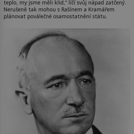
teplo, my jsme měli klid,“ líčí svůj nápad zatčený.
Nerušeně tak mohou s Rašínem a Kramářem
plánovat poválečné osamostatnění státu.