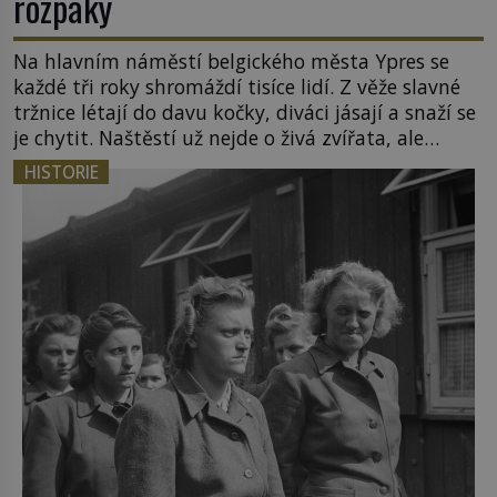
rozpaky
Na hlavním náměstí belgického města Ypres se
každé tři roky shromáždí tisíce lidí. Z věže slavné
tržnice létají do davu kočky, diváci jásají a snaží se
je chytit. Naštěstí už nejde o živá zvířata, ale
jenom o plyšové suvenýry. Kdysi to ale bylo jinak.
HISTORIE
Tato veselá podívaná připomíná jeden z
nejpodivnějších a zároveň nejkrutějších zvyků […]