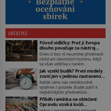
LIFESTYLE
Původ vidličky: Proč ji Evropa
dlouho považuje za nástroj
samotného satana?
Dnes si bez ní neumíme představit
oběd ani slavnostní hostinu. Když
se však vidlička v raném
středověku objevuje na evropských
Jak vznikl budík? První modely
stolech, vzbuzuje pohoršení,
zvoní jen v jedinou nastavenou
posměch i strach. Mnozí duchovní ji
hodinu
Každé ráno nás nemilosrdně
označují za projev pýchy a
vytáhne z postele. Budík patří k
zbytečného přepychu, někteří
nejběžnějším předmětům
dokonce za nástroj ďábla. Trvá
domácnosti, jeho cesta k dnešní
téměř sedm století, než se z
Příběh ramínka na oblečení:
podobě je ale překvapivě dlouhá.
opovrhovaného předmětu stává
Opravdu vzniká kvůli
První lidé se probouzejí podle
nepostradatelná součást stolování.
zapomenutému kabátu?
Jedna z nejznámějších historek