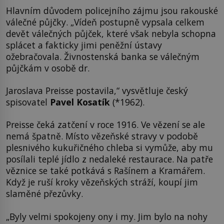
Hlavním důvodem policejního zájmu jsou rakouské
válečné půjčky. „Vídeň postupně vypsala celkem
devět válečných půjček, které však nebyla schopna
splácet a fakticky jimi peněžní ústavy
ožebračovala. Živnostenská banka se válečným
půjčkám v osobě dr.
Jaroslava Preisse postavila,“ vysvětluje český
spisovatel
Pavel Kosatík
(*1962).
Preisse čeká zatčení v roce 1916. Ve vězení se ale
nemá špatně. Místo vězeňské stravy v podobě
plesnivého kukuřičného chleba si vymůže, aby mu
posílali teplé jídlo z nedaleké restaurace. Na patře
věznice se také potkává s Rašínem a Kramářem.
Když je ruší kroky vězeňských stráží, koupí jim
slaměné přezůvky.
„Byly velmi spokojeny ony i my. Jim bylo na nohy