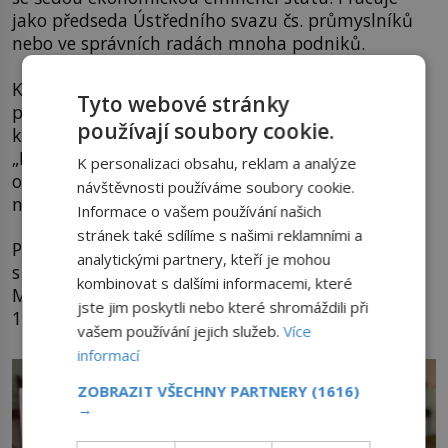
jako předseda Ústředního svazu čs. průmyslníků
nebo ve správních radách mnoha podniků.
Když prezident Masaryk uvažuje v roce 1932 o
Tyto webové stránky
případném jmenování úřednické vlády, v otázce,
používají soubory cookie.
kdo by mohl být ministrem financí, má jasno:
„Musí to být Preiss. Není sice politik, ale lepšího
K personalizaci obsahu, reklam a analýze
odborníka, než je on nemáme.“ Ke jmenování ale
návštěvnosti používáme soubory cookie.
nakonec nedojde.
Informace o vašem používání našich
stránek také sdílíme s našimi reklamními a
Přestože nepatří mezi blízké přátele,
analytickými partnery, kteří je mohou
s prezidentem čile spolupracuje a radí i
kombinovat s dalšími informacemi, které
Masarykovu nástupci
Edvardu Benešovi
(1884–
jste jim poskytli nebo které shromáždili při
1948).
vašem používání jejich služeb.
Více
informací
ZOBRAZIT VŠECHNY PARTNERY
(1616)
→