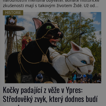
zkušenosti mají s takovým životem Židé. Už od
středověku jsou totiž v každou chvíli nuceni v
HISTORIE
nějakém žít. Mezi ty nejslavnější patří i římské
ghetto založené v roce 1555. Pokud jde o vztah
k Židům, nemá se Řím čím chlubit. […]
Kočky padající z věže v Ypres:
Středověký zvyk, který dodnes budí