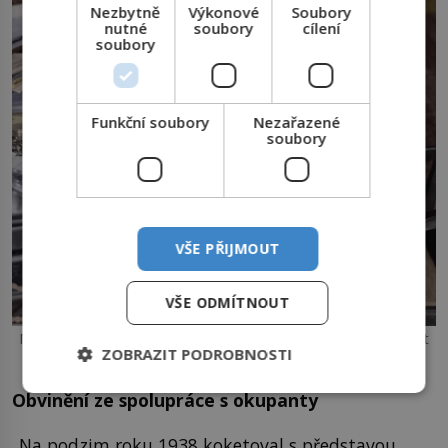
Nezbytně
Výkonové
Soubory
nutné
soubory
cílení
soubory
Funkční soubory
Nezařazené
soubory
VŠE PŘIJMOUT
VŠE ODMÍTNOUT
Ministr spravedlnosti prokop Drtina nechává Preisse propustit
ZOBRAZIT PODROBNOSTI
na vlastní zodpovědnost.
Obvinění ze spolupráce s okupanty
„Na podzim roku 1938 koketoval s představou