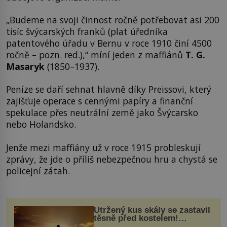
„Budeme na svoji činnost ročně potřebovat asi 200
tisíc švýcarských franků (plat úředníka
patentového úřadu v Bernu v roce 1910 činí 4500
ročně – pozn. red.),“ míní jeden z maffiánů
T. G.
Masaryk
(1850–1937).
Peníze se daří sehnat hlavně díky Preissovi, který
zajišťuje operace s cennými papíry a finanční
spekulace přes neutrální země jako Švýcarsko
nebo Holandsko.
Jenže mezi maffiány už v roce 1915 probleskují
zprávy, že jde o příliš nebezpečnou hru a chystá se
policejní zátah.
Utržený kus skály se zastavil
těsně před kostelem!
Ochránila ho boží síla?