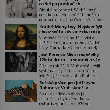
co šel po práskačích
Dlouhé roky se v USA drží mezi
desítkou nejhledanějších mužů a
dopracuje to až na číslo dvě – hned
po Usámovi bin Ládinovi (1957–
Krádež Mony Lisy: Nejslavnější
2011). To je James „Whitey“ Bulger
obraz světa zůstane dva roky
(1929–2018) viněný ze spoluúčasti
nezvěstný
V pondělí 21. srpna 1911 visí v
na 19 vraždách, vydírání a lichvy. A
pařížském Louvru na zdi prázdné
samozřejmě, krom toho je ještě
háky. Obraz, který dnes zná celý
drogový dealer, který neváhá
svět, je pryč. Zpočátku si nikdo
odstranit z cesty všechny práskače,
José Pereira: Místo manželky
nemyslí, že jde o krádež.
zatímco […]
12letá dcera – a sousedi o všem
Zaměstnanci jsou přesvědčeni, že
vědí!
Píše se rok 2010. Muž v bílé košili
Mona Lisa je jen v restaurátorské
systematicky listuje kartotékou
dílně nebo u fotografa. Když se
lékařských karet v obci Pinheiro
ukáže pravda, propukne jeden z
ležící asi 20 kilometrů od farmy s
největších honů na zloděje v […]
Božská práce pro Jeffreyho
podivínským majitelem. Něco tu
Dahmera: Vrah skončí v
nesedí. Ledaže… Ledaže by ta
tratolišti krve ve vězeňských
Po ulici nedaleko dnes již
mladá dívka z farmy byla ne
umývárnách
nestojícího bytového domu
manželkou, ale dcerou – a všechny
Oxfords Apartments 924 ve
ty děti byly zplozené v incestu. Na
wisconsinském Milwaukee se