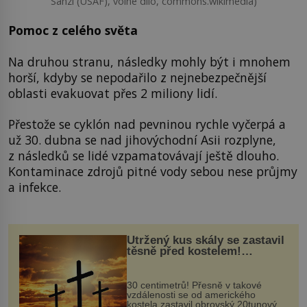
Sanzi (USAF), volné dílo, commons.wikimedia)
Pomoc z celého světa
Na druhou stranu, následky mohly být i mnohem
horší, kdyby se nepodařilo z nejnebezpečnější
oblasti evakuovat přes 2 miliony lidí.
Přestože se cyklón nad pevninou rychle vyčerpá a
už 30. dubna se nad jihovýchodní Asii rozplyne,
z následků se lidé vzpamatovávají ještě dlouho.
Kontaminace zdrojů pitné vody sebou nese průjmy
a infekce.
Utržený kus skály se zastavil
těsně před kostelem!
Ochránila ho boží síla?
30 centimetrů! Přesně v takové
vzdálenosti se od amerického
kostela zastavil obrovský 20tunový