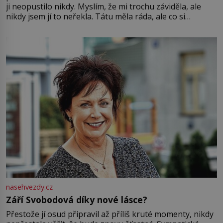
ji neopustilo nikdy. Myslím, že mi trochu záviděla, ale
nikdy jsem jí to neřekla. Tátu měla ráda, ale co si
pamatuji, tak jsme s Mirkem byli zamilovaní mnohem víc.
Jsme spolu moc rádi Tehdy byla jiná doba, když
nasehvezdy.cz
Září Svobodová díky nové lásce?
Přestože jí osud připravil až příliš kruté momenty, nikdy