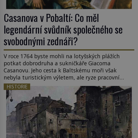
Casanova v Pobaltí: Co měl
legendární svůdník společného se
svobodnými zednáři?
V roce 1764 byste mohli na lotyšských plážích
potkat dobrodruha a sukničkáře Giacoma
Casanovu. Jeho cesta k Baltskému moři však
nebyla turistickým výletem, ale ryze pracovní
cestou se zištnými úmysly. Jaký cíl Casanova
HISTORIE
sledoval, když se například procházel uličkami
lotyšské Rigy? Casanova v Pobaltí kontaktoval
tamní zednářské lóže. Nebyl v této oblasti žádným
nováčkem, protože do zednářské […]