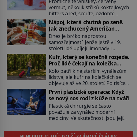
Mary?
Promíchejte whiskey, červený
vermut, několik střiků koktejlových
bitters a led, sceďte, ozdobte
koktejlovou třešinkou a tadá…
Nápoj, která chutná po seně.
Manhattan je tu! A pokud to má být
Jak znechucený Američan
skutečně on, dejte si pozor, ať
vymyslel brčko
Dnes je brčko naprostou
místo klasické americké rye
samozřejmostí. Jenže ještě v 19.
whiskey či klidně bourbonu
století lidé upíjejí limonády i
nepoužijete skotskou whisku. Co
koktejly dutými stébly žita nebo
se stane? Inu, koktejl bude stále
Kufr, který se konečně rozjede.
žitné slámy. Fungují sice dobře,
skvělý, ale už to nebude
Proč lidé čekají na kolečka
mají ale jednu nepříjemnou
Manhattan ale […]
téměř pět tisíc let?
Kolo patří k nejstarším vynálezům
vlastnost po chvíli se rozmáčejí a
lidstva, ale kufr na kolečkách se
nápoji dodávají travnatou příchuť.
objevuje až ve 20. století. Po tisíce
Právě tahle drobná nepříjemnost
let lidé vláčejí těžká zavazadla v
přivede amerického výrobce
První plastické operace: Když
rukou, na zádech nebo je nakládají
cigaretových náustků k nápadu,
se nový nos rodí z kůže na tváři
na povozy. Stačí přitom jediný
který změní způsob pití po celém
Plastická chirurgie se často
nápad, připevnit ke kufru kolečka.
[…]
považuje za vynález moderní
Jenže právě ten nikdo dlouho
medicíny. Ve skutečnosti jsou její
nedostane. Až jednou se na letišti
kořeny staré více než dva a půl
ozve věta, která změní […]
tisíce let. V dobách, kdy ještě
NENECHTE SI UJÍT DALŠÍ ZAJÍMAVÉ ČLÁNKY
neexistují antibiotika ani anestezie,