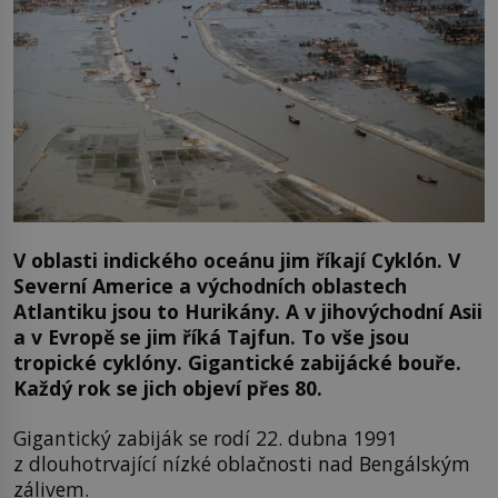
V oblasti indického oceánu jim říkají Cyklón. V
Severní Americe a východních oblastech
Atlantiku jsou to Hurikány. A v jihovýchodní Asii
a v Evropě se jim říká Tajfun. To vše jsou
tropické cyklóny. Gigantické zabijácké bouře.
Každý rok se jich objeví přes 80.
Gigantický zabiják se rodí 22. dubna 1991
z dlouhotrvající nízké oblačnosti nad Bengálským
zálivem.