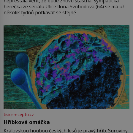
nepřestala věřit, že bude znovu šťastná. Sympatická
herečka ze seriálu Ulice Ilona Svobodová (64) se má už
několik týdnů potkávat se stejně
tisicereceptu.cz
Hříbková omáčka
Královskou houbou českých lesů je pravý hřib. Suroviny