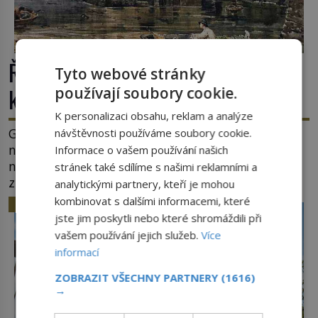
Římské ghetto: Místo, kam papež
Tyto webové stránky
kamenem dohodil
používají soubory cookie.
K personalizaci obsahu, reklam a analýze
Ghetto je část města, kde musí žít, většinou
návštěvnosti používáme soubory cookie.
nedobrovolně, náboženská, rasová nebo
Informace o vašem používání našich
národnostní menšina obyvatel. Bohaté historické
stránek také sdílíme s našimi reklamními a
zkušenosti mají s takovým životem Židé. Už od
analytickými partnery, kteří je mohou
středověku jsou totiž v každou chvíli nuceni v
kombinovat s dalšími informacemi, které
HISTORIE
nějakém žít. Mezi ty nejslavnější patří i římské
jste jim poskytli nebo které shromáždili při
ghetto založené v roce 1555. Pokud jde o vztah
vašem používání jejich služeb.
Více
k Židům, nemá se Řím čím chlubit. […]
informací
ZOBRAZIT VŠECHNY PARTNERY
(1616)
→