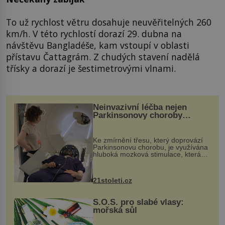
To už rychlost větru dosahuje neuvěřitelných 260
km/h. V této rychlostí dorazí 29. dubna na
návštěvu Bangladéše, kam vstoupí v oblasti
přístavu Čattagrám. Z chudých stavení nadělá
třísky a dorazí je šestimetrovými vlnami.
Neinvazivní léčba nejen
Parkinsonovy choroby
pomocí ultrazvukové
„helmy“
Ke zmírnění třesu, který doprovází
Parkinsonovu chorobu, je využívána
hluboká mozková stimulace, která
však vyžaduje vysoce invazivní
zákrok. Ultrazvuk zase není vhodný
k dostatečně přesnému zacílení ...
21stoleti.cz
S.O.S. pro slabé vlasy:
mořská sůl