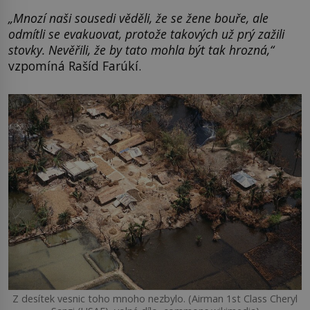
„Mnozí naši sousedi věděli, že se žene bouře, ale
odmítli se evakuovat, protože takových už prý zažili
stovky. Nevěřili, že by tato mohla být tak hrozná,“
vzpomíná Rašíd Farúkí.
Z desítek vesnic toho mnoho nezbylo. (Airman 1st Class Cheryl