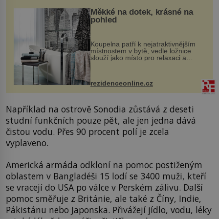
Měkké na dotek, krásné na
pohled
Koupelna patří k nejatraktivnějším
místnostem v bytě, vedle ložnice
slouží jako místo pro relaxaci a
odpočinek. Koupelnový textil –
ručníky, osušky a koberečky –
mohou jako mávnutím kouzelného
rezidenceonline.cz
proutku...
Například na ostrově Sonodia zůstává z deseti
studní funkčních pouze pět, ale jen jedna dává
čistou vodu. Přes 90 procent polí je zcela
vyplaveno.
Americká armáda odkloní na pomoc postiženým
oblastem v Bangladéši 15 lodí se 3400 muži, kteří
se vracejí do USA po válce v Perském zálivu. Další
pomoc směřuje z Británie, ale také z Číny, Indie,
Pákistánu nebo Japonska. Přivážejí jídlo, vodu, léky