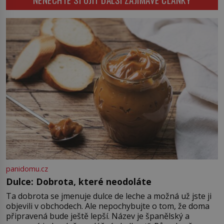
se odvážní lékaři pokoušejí vracet
lidem tváře znetvořené válkou,
tresty nebo nehodami. Jejich
metody jsou překvapivě
promyšlené a některé principy
používají chirurgové dodnes. Úplně
první […]
panidomu.cz
Dulce: Dobrota, které neodoláte
Ta dobrota se jmenuje dulce de leche a možná už jste ji
objevili v obchodech. Ale nepochybujte o tom, že doma
připravená bude ještě lepší. Název je španělský a