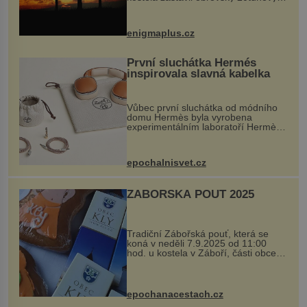
balvan, který se v květnu 2014
nečekaně odtrhl od nedaleké skály
při její demolici. Podle místních stojí
enigmaplus.cz
...
První sluchátka Hermés
inspirovala slavná kabelka
Vůbec první sluchátka od módního
domu Hermès byla vyrobena
experimentálním laboratoří Hermès
Ateliers Horizons. Elegantní gadget
si vyžádal dva roky vývoje a chlubí
se ručně šitou hovězí kůží a
epochalnisvet.cz
kovový...
ZÁBOŘSKÁ POUŤ 2025
Tradiční Zábořská pouť, která se
koná v neděli 7.9.2025 od 11:00
hod. u kostela v Záboří, části obce
Kly u Mělníka. V programu naleznete
komentovanou prohlídku kostela,
dobovou hudbu, řemesla, atrakce...
epochanacestach.cz