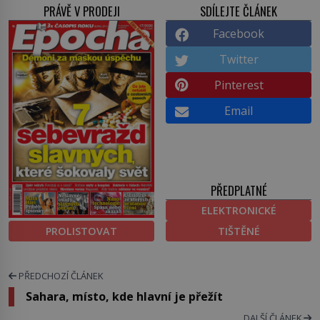
PRÁVĚ V PRODEJI
SDÍLEJTE ČLÁNEK
Facebook
Twitter
Pinterest
Email
PŘEDPLATNÉ
ELEKTRONICKÉ
PROLISTOVAT
TIŠTĚNÉ
PŘEDCHOZÍ ČLÁNEK
Sahara, místo, kde hlavní je přežít
DALŠÍ ČLÁNEK