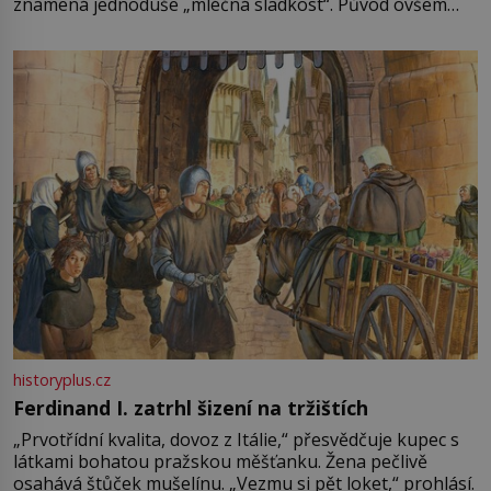
znamená jednoduše „mléčná sladkost“. Původ ovšem
není úplně jednoznačný, o autorství této receptury se
pře hned několik latinskoamerických zemí a k tomu
Francie, kde se traduje,
historyplus.cz
Ferdinand I. zatrhl šizení na tržištích
„Prvotřídní kvalita, dovoz z Itálie,“ přesvědčuje kupec s
látkami bohatou pražskou měšťanku. Žena pečlivě
osahává štůček mušelínu. „Vezmu si pět loket,“ prohlásí.