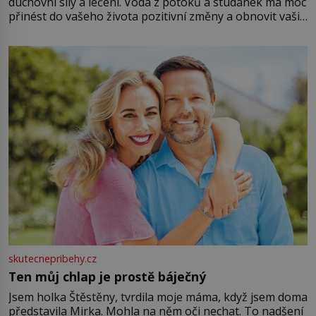
duchovní síly a léčení. Voda z potoků a studánek má moc
přinést do vašeho života pozitivní změny a obnovit vaši
energii. Využitím těchto přírodních zdrojů v magii
můžete obohatit své rituály a přinést do svého života
větší harmonii a klid. Je důležité
skutecnepribehy.cz
Ten můj chlap je prostě báječný
Jsem holka Štěstěny, tvrdila moje máma, když jsem doma
představila Mirka. Mohla na něm oči nechat. To nadšení