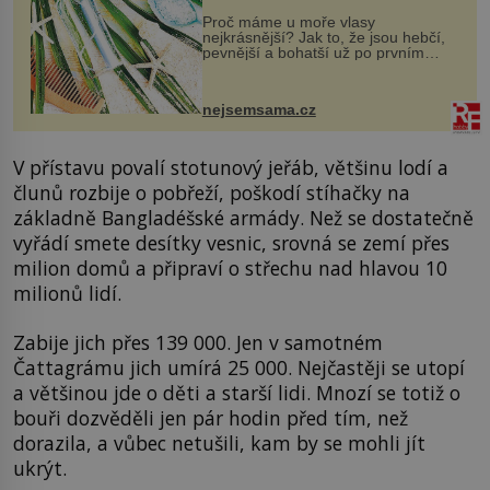
Proč máme u moře vlasy
nejkrásnější? Jak to, že jsou hebčí,
pevnější a bohatší už po prvním
vykoupání? Protože sůl obsažená v
mořské vodě má blahodárný vliv.
Nejen na tělo a pokožku, ale i na
nejsemsama.cz
vlasy. ...
V přístavu povalí stotunový jeřáb, většinu lodí a
člunů rozbije o pobřeží, poškodí stíhačky na
základně Bangladéšské armády. Než se dostatečně
vyřádí smete desítky vesnic, srovná se zemí přes
milion domů a připraví o střechu nad hlavou 10
milionů lidí.
Zabije jich přes 139 000. Jen v samotném
Čattagrámu jich umírá 25 000. Nejčastěji se utopí
a většinou jde o děti a starší lidi. Mnozí se totiž o
bouři dozvěděli jen pár hodin před tím, než
dorazila, a vůbec netušili, kam by se mohli jít
ukrýt.