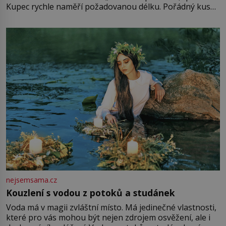
Kupec rychle naměří požadovanou délku. Pořádný kus
mu přitom zůstane za prsty… „Na šaty ho bude málo,
milostpaní. Stačí jenom na sukni,“ zhodnotí švadlena
množství růžového mušelínu. „Ošidili vás, podívejte.“
Vezme do ruky dřevěnou
nejsemsama.cz
Kouzlení s vodou z potoků a studánek
Voda má v magii zvláštní místo. Má jedinečné vlastnosti,
které pro vás mohou být nejen zdrojem osvěžení, ale i