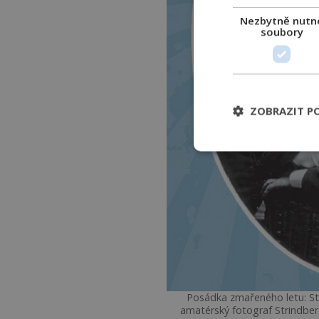
Nezbytně nutn
soubory
ZOBRAZIT P
Posádka zmařeného letu: Str
amatérský fotograf Strindberg