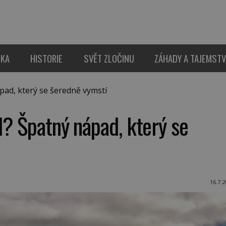
IKA
HISTORIE
SVĚT ZLOČINU
ZÁHADY A TAJEMSTV
ad, který se šeredně vymstí
? Špatný nápad, který se
16.7.2