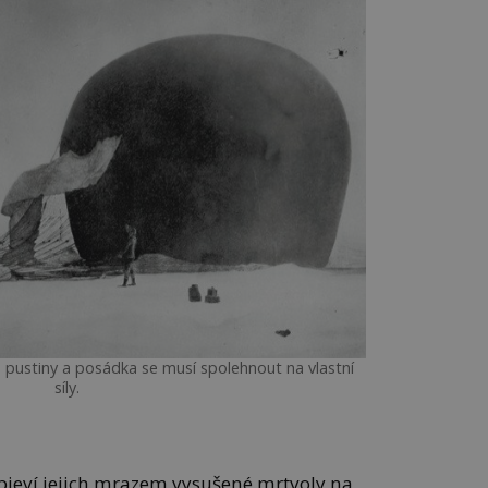
é pustiny a posádka se musí spolehnout na vlastní
síly.
jeví jejich mrazem vysušené mrtvoly na