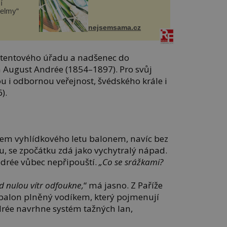
í
helmy“
nejsemsama.cz
atentového úřadu a nadšenec do
 August Andrée (1854–1897). Pro svůj
u i odbornou veřejnost, švédského krále i
).
em vyhlídkového letu balonem, navíc bez
hu, se zpočátku zdá jako vychytralý nápad.
drée vůbec nepřipouští.
„Co se srážkami?
od nulou vítr odfoukne,
“ má jasno. Z Paříže
 balon plněný vodíkem, který pojmenují
drée navrhne systém tažných lan,