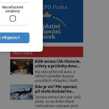
Nezařazené
soubory
E PŘIJMOUT
HISTORIE
KGB versus CIA: Historie,
střety a průšvihy dvou
nejznámějších tajných
Na ulici přibrzdí auto, z
služeb historie
něhož vyskáče dvojice
urostlých chlapíků. Stačí
pár vteřin a už agresivně
Kdo je víc? Pět operací,
buší na dveře. O další
při nichž dochází ke
okamžik později vlečou
střetu obou tajných
Zpráva dorazí jen pár dnů
nebožáka do auta, a pak už
služeb
poté, co se Američané
ho nikdy nikdo nespatří.
rozhodnou vykopat pod
Dostal se totiž do rukou