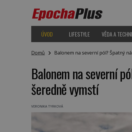
ÚVOD
LIFESTYLE
VĚDA A TECHN
Domů
Balonem na severní pól? Špatný náp
Balonem na severní pól
šeredně vymstí
VERONIKA TYRKOVÁ