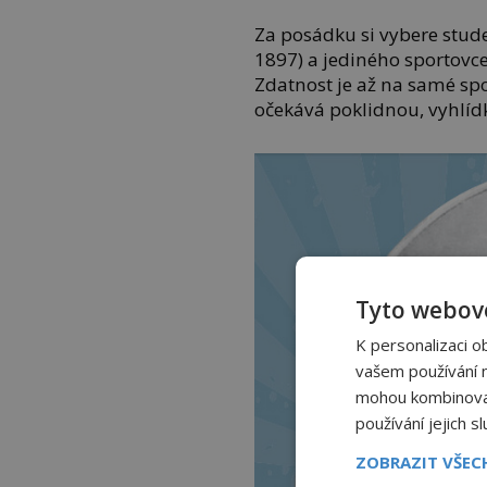
Za posádku si vybere stude
1897) a jediného sportovc
Zdatnost je až na samé sp
očekává poklidnou, vyhlíd
Tyto webové
K personalizaci o
vašem používání na
mohou kombinovat 
používání jejich s
ZOBRAZIT VŠE