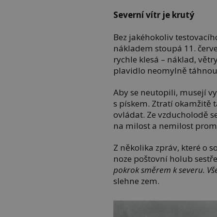
Severní vítr je krutý
Bez jakéhokoliv testovacíh
nákladem stoupá 11. červe
rychle klesá – náklad, vět
plavidlo neomylně táhnou
Aby se neutopili, musejí v
s pískem. Ztratí okamžitě 
ovládat. Ze vzducholodě s
na milost a nemilost pro
Z několika zpráv, které o s
noze poštovní holub sestř
pokrok směrem k severu. Vše
slehne zem.