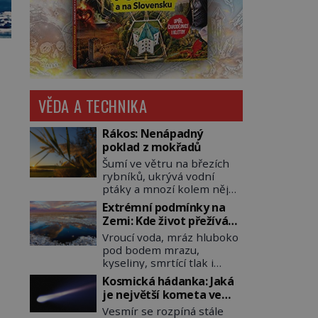
VĚDA A TECHNIKA
Rákos: Nenápadný
poklad z mokřadů
Šumí ve větru na březích
rybníků, ukrývá vodní
ptáky a mnozí kolem něj
procházejí bez povšimnutí.
Extrémní podmínky na
Přesto právě rákos
Zemi: Kde život přežívá
pomáhal stavět domy,
navzdory všemu
Vroucí voda, mráz hluboko
vyrábět lodě, zapisovat
pod bodem mrazu,
první texty a inspiroval
kyseliny, smrtící tlak i
řadu pověstí. Tato
pouště, kde celé roky
skromná, ale užitečná
Kosmická hádanka: Jaká
nespadne jediná kapka
rostlina provází člověka už
je největší kometa ve
deště. Na první pohled
tisíce let. Většina lidí vnímá
známém vesmíru?
Vesmír se rozpíná stále
místa, kde nemůže
rákos jen jako obyčejnou