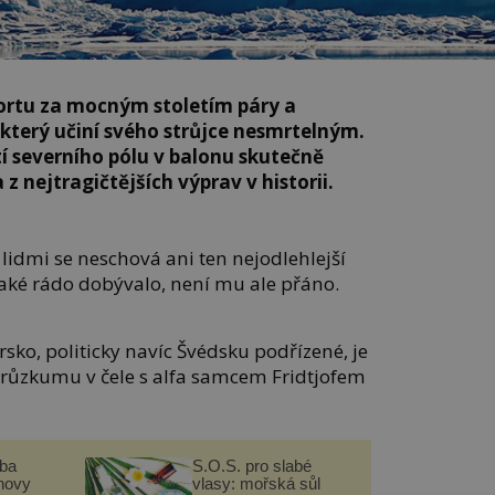
dortu za mocným stoletím páry a
 který učiní svého strůjce nesmrtelným.
tí severního pólu v balonu skutečně
z nejtragičtějších výprav v historii.
lidmi se neschová ani ten nejodlehlejší
aké rádo dobývalo, není mu ale přáno.
rsko, politicky navíc Švédsku podřízené, je
růzkumu v čele s alfa samcem Fridtjofem
čba
S.O.S. pro slabé
novy
vlasy: mořská sůl