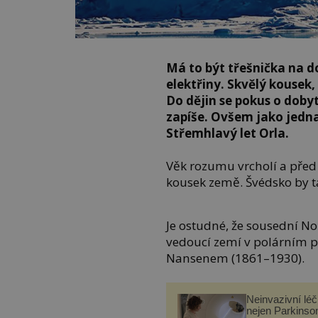
Má to být třešnička na 
elektřiny. Skvělý kousek,
Do dějin se pokus o doby
zapíše. Ovšem jako jedna 
Střemhlavý let Orla.
Věk rozumu vrcholí a před 
kousek země. Švédsko by t
Je ostudné, že sousední No
vedoucí zemí v polárním p
Nansenem (1861–1930).
Neinvazivní lé
nejen Parkinso