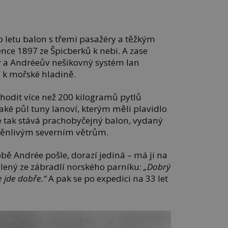
o letu balon s třemi pasažéry a těžkým
nce 1897 ze Špicberků k nebi. A zase
ry a Andréeův nešikovný systém lan
 k mořské hladině.
yhodit více než 200 kilogramů pytlů
také půl tuny lanoví, kterým měli plavidlo
e tak stává prachobyčejný balon, vydaný
měnlivým severním větrům.
obě Andrée pošle, dorazí jediná – má ji na
elený ze zábradlí norského parníku:
„Dobrý
 jde dobře.“
A pak se po expedici na 33 let