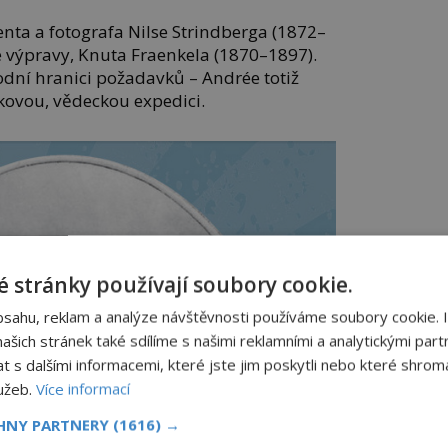
nta a fotografa Nilse Strindberga (1872–
e výpravy, Knuta Fraenkela (1870–1897).
odní hranici požadavků – Andrée totiž
kovou, vědeckou expedici.
 stránky používají soubory cookie.
bsahu, reklam a analýze návštěvnosti používáme soubory cookie. 
šich stránek také sdílíme s našimi reklamními a analytickými partn
s dalšími informacemi, které jste jim poskytli nebo které shromá
lužeb.
Více informací
CHNY PARTNERY
(1616) →