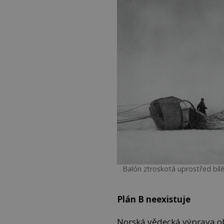
Balón ztroskotá uprostřed bíl
Plán B neexistuje
Norská vědecká výprava ob