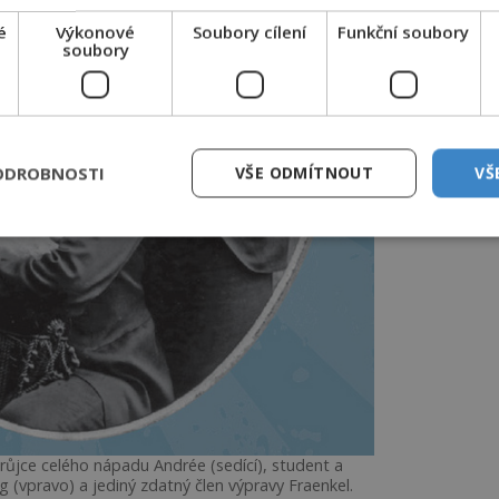
é
Výkonové
Soubory cílení
Funkční soubory
soubory
ODROBNOSTI
VŠE ODMÍTNOUT
VŠ
ůjce celého nápadu Andrée (sedící), student a
 (vpravo) a jediný zdatný člen výpravy Fraenkel.