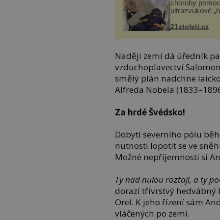
choroby pomoc
ultrazvukové „
21stoleti.cz
Naději zemi dá úředník p
vzduchoplavectví Salomon
smělý plán nadchne laicko
Alfreda Nobela (1833–1896
Za hrdé Švédsko!
Dobytí severního pólu běh
nutnosti lopotit se ve sně
Možné nepříjemnosti si An
Ty nad nulou roztají, a ty p
dorazí třívrstvý hedvábný
Orel. K jeho řízení sám An
vláčených po zemi.