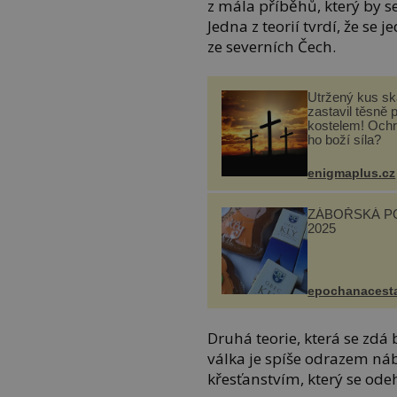
z mála příběhů, který by s
Jedna z teorií tvrdí, že se 
ze severních Čech.
Utržený kus sk
zastavil těsně 
kostelem! Ochr
ho boží síla?
enigmaplus.cz
ZÁBOŘSKÁ P
2025
epochanacest
Druhá teorie, která se zdá
válka je spíše odrazem ná
křesťanstvím, který se ode