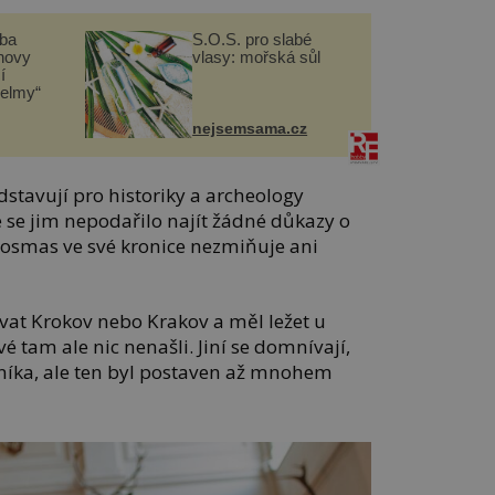
čba
S.O.S. pro slabé
novy
vlasy: mořská sůl
í
helmy“
nejsemsama.cz
dstavují pro historiky a archeology
 se jim nepodařilo najít žádné důkazy o
. Kosmas ve své kronice nezmiňuje ani
at Krokov nebo Krakov a měl ležet u
é tam ale nic nenašli. Jiní se domnívají,
vníka, ale ten byl postaven až mnohem