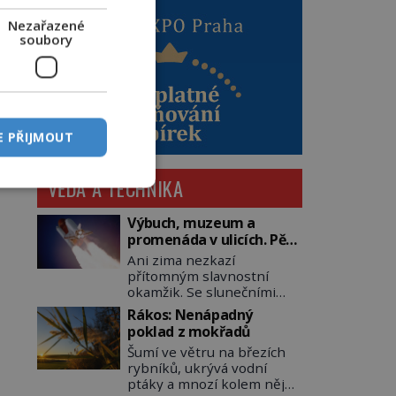
Nezařazené
soubory
E PŘIJMOUT
VĚDA A TECHNIKA
Výbuch, muzeum a
promenáda v ulicích. Pět
osudů nejslavnějších
Ani zima nezkazí
raketoplánů
přítomným slavnostní
okamžik. Se slunečními
brýlemi hledí na startující
Rákos: Nenápadný
raketu, která má do
poklad z mokřadů
vesmíru vynést kromě
Šumí ve větru na březích
posádky také obyčejnou
rybníků, ukrývá vodní
učitelku. Po několika
ptáky a mnozí kolem něj
sekundách všem ztuhnou