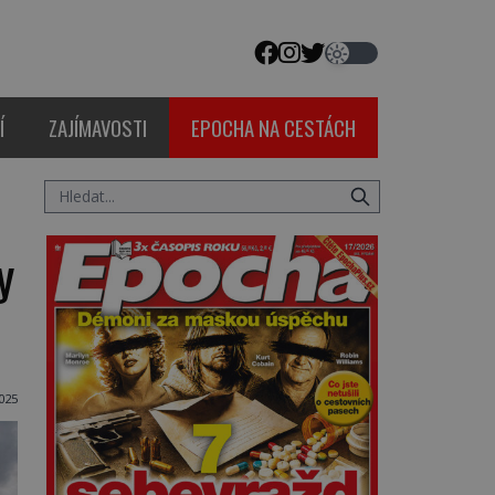
Í
ZAJÍMAVOSTI
EPOCHA NA CESTÁCH
y
025