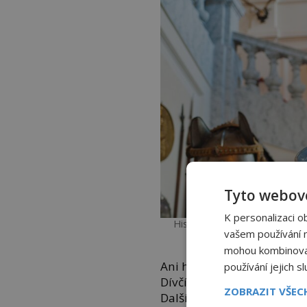
Tyto webové
K personalizaci o
Historici, lingvisté i archeol
vašem používání na
legendy a mýty,
mohou kombinovat 
Ani hrady Krokových dcer ne
používání jejich s
Dívčí hrad na Pálavě na Mo
ZOBRAZIT VŠE
Další teorie poukazuje na 