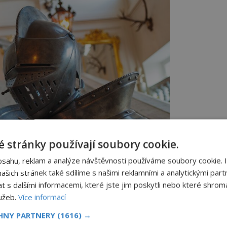
 stránky používají soubory cookie.
bsahu, reklam a analýze návštěvnosti používáme soubory cookie. 
ogové se shodují, že staré pověsti české jsou spíše
šich stránek také sdílíme s našimi reklamními a analytickými partn
 než skutečné historické události.
s dalšími informacemi, které jste jim poskytli nebo které shromá
byly nalezeny. Jedna z teorií tvrdí, že
lužeb.
Více informací
ravě je onen bájný Děvín z Dívčí války.
CHNY PARTNERY
(1616) →
to, že hradiště Tetín nedaleko Berouna