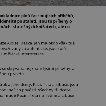
pokladnice plná fascinujících příběhů,
dentitu po staletí. Jsou to příběhy o
nách, statečných knížatech, ale i o
nize Aloise Jiráska. Jen málokdo však tuší,
 považovány za autentické, jsou spíše
 umělecké interpretace.
o se skrývá za nejznámějšími příběhy, a
tečnou pravdu.
rok a jeho dcery, Kazi, Teta a Libuše, jsou
stav našich pověstí. Všechny tři dcery
 na hradě Kazín, Teta na Tetíně a Libuše