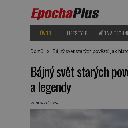
ÚVOD
LIFESTYLE
VĚDA A TECHN
Domů
Bájný svět starých pověstí: Jak histo
Bájný svět starých pově
a legendy
MONIKA VAŠKOVÁ