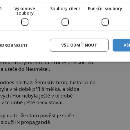
 příliš pozdě.
é
Výkonové
Soubory cílení
Funkční soubory
soubory
é vznikl až po Libušině smrti a
tuje až od 10. století. Všechny tyto
 se jedná spíše o mytické příběhy, které
y se vysvětlilo pojmenování míst.
ODROBNOSTI
VŠE ODMÍTNOUT
VŠ
vi: Příběh o statečném vladykovi
íkovi, který ho zachrání před smrtí, je
emík s Horymírem na hřbetě přeskočí zdi
 a uteče do Neumětel.
dodnes nachází Šemíkův hrob, historici na
byla v té době příliš mělká, a těžba
vých Hor nebyla ještě v té době
v té době ještě neexistoval.
í na to, že i tato pověst je spíše
sloužil k propagandě.