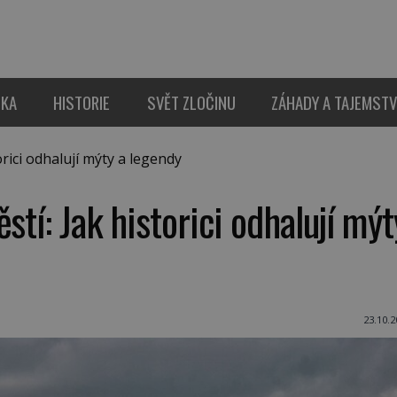
IKA
HISTORIE
SVĚT ZLOČINU
ZÁHADY A TAJEMSTV
rici odhalují mýty a legendy
stí: Jak historici odhalují mýt
23.10.2