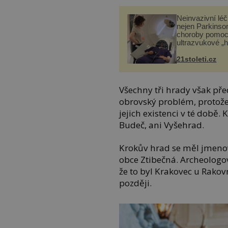
Neinvazivní lé
nejen Parkinso
choroby pomoc
ultrazvukové „
21stoleti.cz
Všechny tři hrady však pře
obrovský problém, protože
jejich existenci v té době
Budeč, ani Vyšehrad.
Krokův hrad se měl jmenov
obce Ztibečná. Archeologov
že to byl Krakovec u Rako
později.