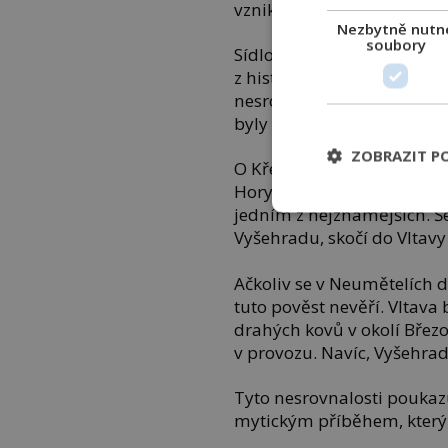
vzniklo až v 9. století. To je
Nezbytně nutn
soubory
Sídlo Libuše, Vyšehrad, tak
z historického hlediska exis
nesrovnalosti naznačují, že
byly vloženy do kronik, ab
ZOBRAZIT P
O Křesomyslovi a Horymíro
Horymírovi a jeho koni Šem
jedním z nejznámějších. Š
Vyšehradu, skočí do Vltavy
Ačkoliv se v Neumětelích 
tuto pověst nevěří. Vltava 
drahých kovů v okolí Březo
v provozu. Navíc, Vyšehrad 
Tyto nesrovnalosti poukazuj
mytickým příběhem, který 