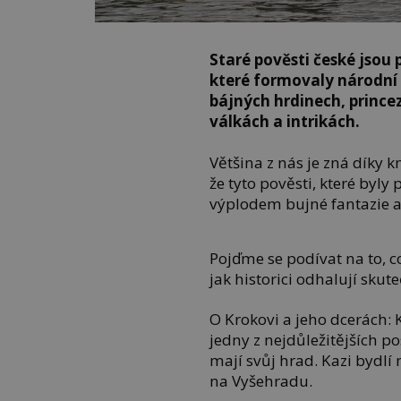
Staré pověsti české jsou 
které formovaly národní i
bájných hrdinech, princez
válkách a intrikách.
Většina z nás je zná díky k
že tyto pověsti, které byly
výplodem bujné fantazie a
Pojďme se podívat na to, c
jak historici odhalují sku
O Krokovi a jeho dcerách: K
jedny z nejdůležitějších po
mají svůj hrad. Kazi bydlí
na Vyšehradu.