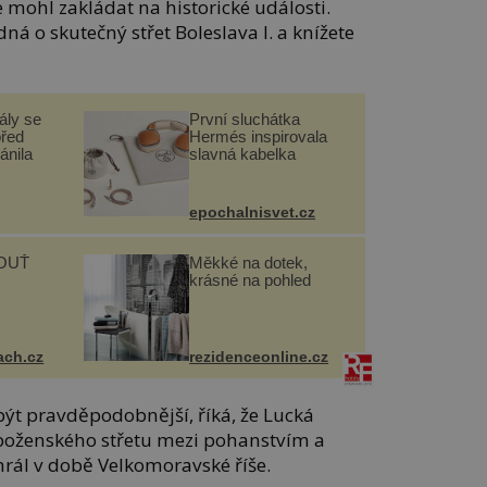
e mohl zakládat na historické události.
jedná o skutečný střet Boleslava I. a knížete
ály se
První sluchátka
před
Hermés inspirovala
ánila
slavná kabelka
epochalnisvet.cz
OUŤ
Měkké na dotek,
krásné na pohled
ach.cz
rezidenceonline.cz
 být pravděpodobnější, říká, že Lucká
boženského střetu mezi pohanstvím a
hrál v době Velkomoravské říše.