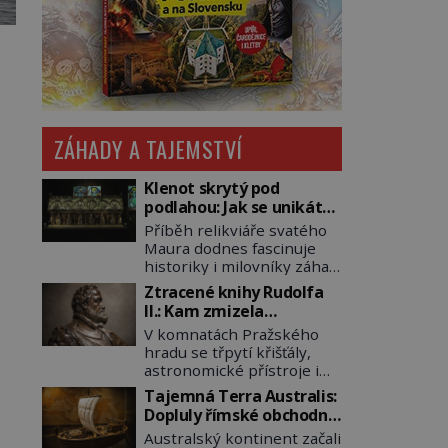
ZÁHADY A TAJEMSTVÍ
Klenot skrytý pod
podlahou: Jak se unikátní
románský poklad dostal
Příběh relikviáře svatého
do zapadlého Bečova?
Maura dodnes fascinuje
historiky i milovníky záhad
po celém světě. Tato
Ztracené knihy Rudolfa
románská zlatnická
II.: Kam zmizela
památka ze 13. století je
nejzáhadnější knihovna
V komnatách Pražského
po českých korunovačních
Evropy?
hradu se třpytí křišťály,
klenotech druhým
astronomické přístroje i
nejcennějším movitým
podivné alchymistické
majetkem v České
Tajemná Terra Australis:
rukopisy. Císař Rudolf II.
republice. Přestože byl
Dopluly římské obchodní
shromažďuje vše, co
klenot v roce 1985 po
lodě až do Austrálie?
Australský kontinent začali
souvisí s tajemstvím
dramatickém pátrání