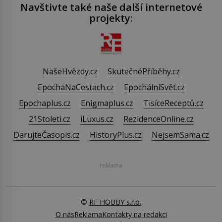
Navštivte také naše další internetové
projekty:
NašeHvězdy.cz
SkutečnéPříběhy.cz
EpochaNaCestach.cz
EpochálníSvět.cz
Epochaplus.cz
Enigmaplus.cz
TisíceReceptů.cz
21Stoleti.cz
iLuxus.cz
RezidenceOnline.cz
DarujteČasopis.cz
HistoryPlus.cz
NejsemSama.cz
reklama
©
RF HOBBY s.r.o.
O nás
Reklama
Kontakty na redakci