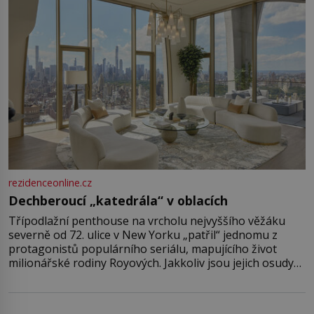
rezidenceonline.cz
Dechberoucí „katedrála“ v oblacích
Třípodlažní penthouse na vrcholu nejvyššího věžáku
severně od 72. ulice v New Yorku „patřil“ jednomu z
protagonistů populárního seriálu, mapujícího život
milionářské rodiny Royových. Jakkoliv jsou jejich osudy
fiktivní, nemovitosti, v nichž „žijí“, jsou velmi reálné.
Ohromující luxusní byt s pěti ložnicemi, čtyřmi
koupelnami a výhledem na Husdon Yards je přitom