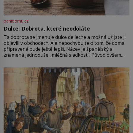
panidomu.cz
Dulce: Dobrota, které neodoláte
Ta dobrota se jmenuje dulce de leche a možná už jste ji
objevili v obchodech. Ale nepochybujte o tom, že doma
připravená bude ještě lepší. Název je španělský a
znamená jednoduše „mléčná sladkost“. Původ ovšem
není úplně jednoznačný, o autorství této receptury se
pře hned několik latinskoamerických zemí a k tomu
Francie, kde se traduje,