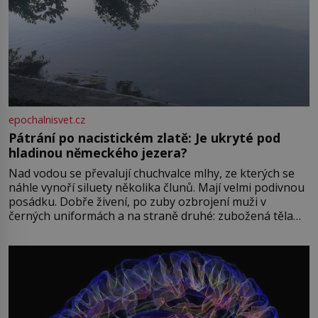
epochalnisvet.cz
Pátrání po nacistickém zlatě: Je ukryté pod
hladinou německého jezera?
Nad vodou se převalují chuchvalce mlhy, ze kterých se
náhle vynoří siluety několika člunů. Mají velmi podivnou
posádku. Dobře živení, po zuby ozbrojení muži v
černých uniformách a na straně druhé: zubožená těla
oblečená v chatrných vězeňských hadrech. Co tato
přízračná scéna znamená? Je jaro roku 1945, druhá
světová válka se chýlí ke konci. Jezero Stolpsee