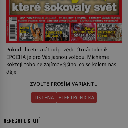
Pokud chcete znát odpověďi, čtrnáctideník
EPOCHA je pro Vás jasnou volbou. Mícháme
koktejl toho nejzajímavějšího, co se kolem nás
děje!
ZVOLTE PROSÍM VARIANTU
TIŠTĚNÁ
ELEKTRONICKÁ
NENECHTE SI UJÍT