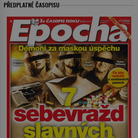
jenom jednou z nemovitostí
PŘEDPLATNÉ ČASOPISU