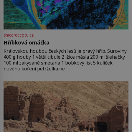
tisicereceptu.cz
Hříbková omáčka
Královskou houbou českých lesů je pravý hřib. Suroviny
400 g houby 1 větší cibule 2 lžíce másla 200 ml šlehačky
100 ml zakysané smetana 1 bobkový list 5 kuliček
nového koření petrželka ne