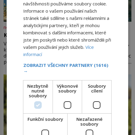
návštěvnosti používáme soubory cookie.
Informace o vašem používání našich
stránek také sdílíme s našimi reklamními a
analytickými partnery, kteří je mohou
nejsemsama.cz
kombinovat s dalšími informacemi, které
Kouzlení s vodou z potoků a studánek
jste jim poskytli nebo které shromáždili při
Voda má v magii zvláštní místo. Má jedinečné vlastnosti,
vašem používání jejich služeb.
Více
které pro vás mohou být nejen zdrojem osvěžení, ale i
informací
duchovní síly a léčení. Voda z potoků a studánek má moc
přinést do vašeho života pozitivní změny a obnovit vaši
ZOBRAZIT VŠECHNY PARTNERY
(1616)
energii. Využitím těchto přírodních zdrojů v magii
→
můžete obohatit své rituály a přinést do svého života
větší harmonii a klid. Je důležité
Nezbytně
Výkonové
Soubory
nutné
soubory
cílení
soubory
Funkční soubory
Nezařazené
soubory