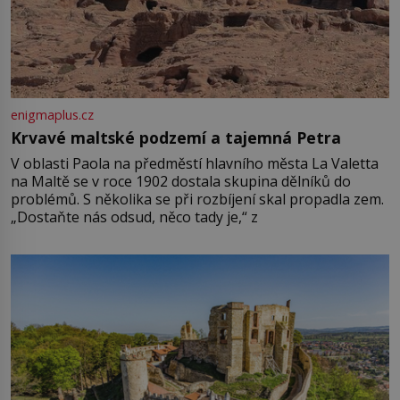
enigmaplus.cz
Krvavé maltské podzemí a tajemná Petra
V oblasti Paola na předměstí hlavního města La Valetta
na Maltě se v roce 1902 dostala skupina dělníků do
problémů. S několika se při rozbíjení skal propadla zem.
„Dostaňte nás odsud, něco tady je,“ z