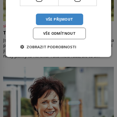
VŠE PŘIJMOUT
skutecnepribehy.cz
Ten můj chlap je prostě báječný
VŠE ODMÍTNOUT
Jsem holka Štěstěny, tvrdila moje máma, když jsem doma
představila Mirka. Mohla na něm oči nechat. To nadšení
ZOBRAZIT PODROBNOSTI
ji neopustilo nikdy. Myslím, že mi trochu záviděla, ale
nikdy jsem jí to neřekla. Tátu měla ráda, ale co si
pamatuji, tak jsme s Mirkem byli zamilovaní mnohem víc.
Jsme spolu moc rádi Tehdy byla jiná doba, když