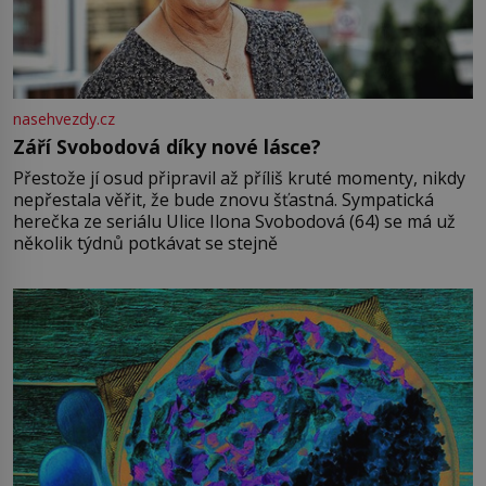
nasehvezdy.cz
Září Svobodová díky nové lásce?
Přestože jí osud připravil až příliš kruté momenty, nikdy
nepřestala věřit, že bude znovu šťastná. Sympatická
herečka ze seriálu Ulice Ilona Svobodová (64) se má už
několik týdnů potkávat se stejně