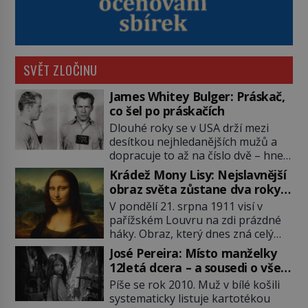
SVĚT ZLOČINU
James Whitey Bulger: Práskač,
co šel po práskačích
Dlouhé roky se v USA drží mezi
desítkou nejhledanějších mužů a
dopracuje to až na číslo dvě – hned
po Usámovi bin Ládinovi (1957–
Krádež Mony Lisy: Nejslavnější
2011). To je James „Whitey“ Bulger
obraz světa zůstane dva roky
(1929–2018) viněný ze spoluúčasti
nezvěstný
V pondělí 21. srpna 1911 visí v
na 19 vraždách, vydírání a lichvy. A
pařížském Louvru na zdi prázdné
samozřejmě, krom toho je ještě
háky. Obraz, který dnes zná celý
drogový dealer, který neváhá
svět, je pryč. Zpočátku si nikdo
odstranit z cesty všechny práskače,
José Pereira: Místo manželky
nemyslí, že jde o krádež.
zatímco […]
12letá dcera – a sousedi o všem
Zaměstnanci jsou přesvědčeni, že
vědí!
Píše se rok 2010. Muž v bílé košili
Mona Lisa je jen v restaurátorské
systematicky listuje kartotékou
dílně nebo u fotografa. Když se