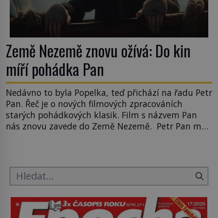
Země Nezemě znovu ožívá: Do kin
míří pohádka Pan
Nedávno to byla Popelka, teď přichází na řadu Petr
Pan. Řeč je o nových filmových zpracováních
starých pohádkových klasik. Film s názvem Pan
nás znovu zavede do Země Nezemě. Petr Pan má
s Popelkou ještě jedno společné. Oba příběhy se
„dědí“ z pokolení na pokolení. A teď přišel čas
představit mladšímu publiku klasický příběh z […]