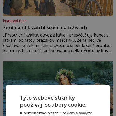
historyplus.cz
Ferdinand I. zatrhl šizení na tržištích
„Prvotřídní kvalita, dovoz z Itálie,“ přesvědčuje kupec s
látkami bohatou pražskou měšťanku. Žena pečlivě
osahává štůček mušelínu. „Vezmu si pět loket,“ prohlásí.
Kupec rychle naměří požadovanou délku. Pořádný kus
mu přitom zůstane za prsty… „Na šaty ho bude málo,
milostpaní. Stačí jenom na sukni,“ zhodnotí švadlena
množství růžového mušelínu. „Ošidili vás, podívejte.“
Vezme do ruky dřevěnou
Tyto webové stránky
používají soubory cookie.
K personalizaci obsahu, reklam a analýze