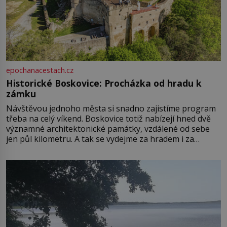
epochanacestach.cz
Historické Boskovice: Procházka od hradu k
zámku
Návštěvou jednoho města si snadno zajistíme program
třeba na celý víkend. Boskovice totiž nabízejí hned dvě
významné architektonické památky, vzdálené od sebe
jen půl kilometru. A tak se vydejme za hradem i za
zámkem do krásné jihomoravské krajiny. Trhová osada
Boskovice na okraji Drahanské vrchoviny vznikla někdy
ve13. století, a už v roce 1313 kronikáři zaznamenali