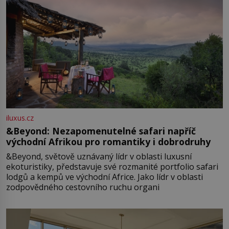
iluxus.cz
&Beyond: Nezapomenutelné safari napříč
východní Afrikou pro romantiky i dobrodruhy
&Beyond, světově uznávaný lídr v oblasti luxusní
ekoturistiky, představuje své rozmanité portfolio safari
lodgů a kempů ve východní Africe. Jako lídr v oblasti
zodpovědného cestovního ruchu organi