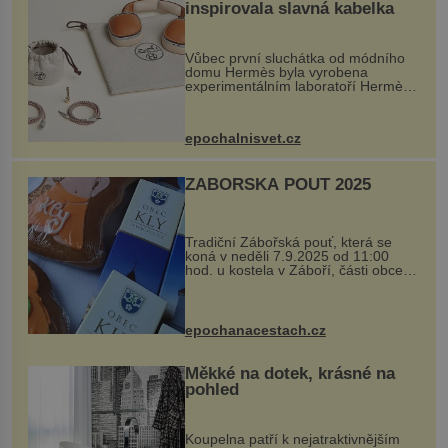
inspirovala slavná kabelka
Vůbec první sluchátka od módního
domu Hermès byla vyrobena
experimentálním laboratoří Hermès
Ateliers Horizons. Elegantní gadget
si vyžádal dva roky vývoje a chlubí
se ručně šitou hovězí kůží a
epochalnisvet.cz
kovový...
ZÁBOŘSKÁ POUŤ 2025
Tradiční Zábořská pouť, která se
koná v neděli 7.9.2025 od 11:00
hod. u kostela v Záboří, části obce
Kly u Mělníka. V programu naleznete
komentovanou prohlídku kostela,
dobovou hudbu, řemesla, atrakce...
epochanacestach.cz
Měkké na dotek, krásné na
pohled
Koupelna patří k nejatraktivnějším