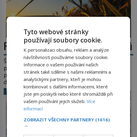
Tyto webové stránky
používají soubory cookie.
Rákos: Nenápadný poklad z mokřadů
K personalizaci obsahu, reklam a analýze
návštěvnosti používáme soubory cookie.
Šumí ve větru na březích rybníků, ukrývá vodní
Informace o vašem používání našich
ptáky a mnozí kolem něj procházejí bez
stránek také sdílíme s našimi reklamními a
povšimnutí. Přesto právě rákos pomáhal stavět
analytickými partnery, kteří je mohou
domy, vyrábět lodě, zapisovat první texty a
kombinovat s dalšími informacemi, které
inspiroval řadu pověstí. Tato skromná, ale
VĚDA A TECHNIKA
jste jim poskytli nebo které shromáždili při
užitečná rostlina provází člověka už tisíce let.
vašem používání jejich služeb.
Více
Většina lidí vnímá rákos jen jako obyčejnou kulisu
informací
letního koupání. Stačí se však podívat […]
ZOBRAZIT VŠECHNY PARTNERY
(1616)
→