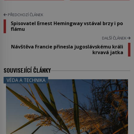
PŘEDCHOZÍ ČLÁNEK
Spisovatel Ernest Hemingway vstával brzy i po
flámu
DALŠÍ ČLÁNEK
Návštěva Francie přinesla jugoslávskému králi
krvavá jatka
SOUVISEJÍCÍ ČLÁNKY
VĚDA A TECHNIKA