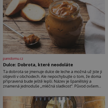
panidomu.cz
Dulce: Dobrota, které neodoláte
Ta dobrota se jmenuje dulce de leche a možná už jste ji
objevili v obchodech. Ale nepochybujte o tom, že doma
připravená bude ještě lepší. Název je španělský a
znamená jednoduše „mléčná sladkost“. Původ ovšem
není úplně jednoznačný, o autorství této receptury se
pře hned několik latinskoamerických zemí a k tomu
Francie, kde se traduje,