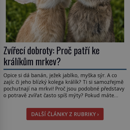
Zvířecí dobroty: Proč patří ke
králíkům mrkev?
Opice si dá banán, ježek jablko, myška sýr. A co
zajíc či jeho blízký kolega králík? Ti si samozřejmě
pochutnají na mrkvi! Proč jsou podobné představy
o potravě zvířat často spíš mýty? Pokud máte
doma králíka, mrkev mu dát můžete. A nejspíš mu
i bude chutnat, ovšem měl by ji mít jen jako
DALŠÍ ČLÁNKY Z RUBRIKY ›
občasný pamlsek. […]