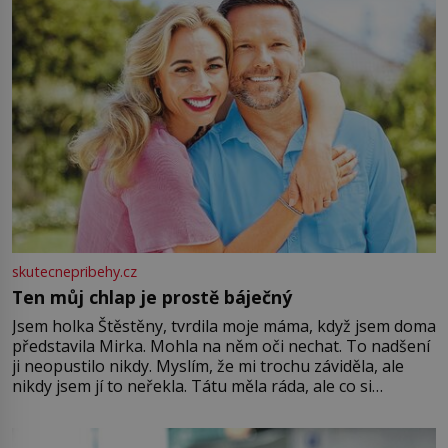
skutecnepribehy.cz
Ten můj chlap je prostě báječný
Jsem holka Štěstěny, tvrdila moje máma, když jsem doma
představila Mirka. Mohla na něm oči nechat. To nadšení
ji neopustilo nikdy. Myslím, že mi trochu záviděla, ale
nikdy jsem jí to neřekla. Tátu měla ráda, ale co si
pamatuji, tak jsme s Mirkem byli zamilovaní mnohem víc.
Jsme spolu moc rádi Tehdy byla jiná doba, když