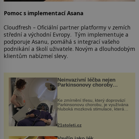
Pomoc s implementací Asana
Cloudfresh – Oficiální partner platformy v zemích
střední a východní Evropy. Tým implementuje a
podporuje Asanu, pomáhá s integrací vašeho
podnikání a školí uživatele. Novým a dlouhodobým
klientům nabízmeí slevy.
Neinvazivní léčba nejen
Parkinsonovy choroby
pomocí ultrazvukové
„helmy“
Ke zmírnění třesu, který doprovází
Parkinsonovu chorobu, je využívána
hluboká mozková stimulace, která
však vyžaduje vysoce invazivní
zákrok. Ultrazvuk zase není vhodný
k dostatečně přesnému zacílení ...
21stoleti.cz
Vavřín jako lék