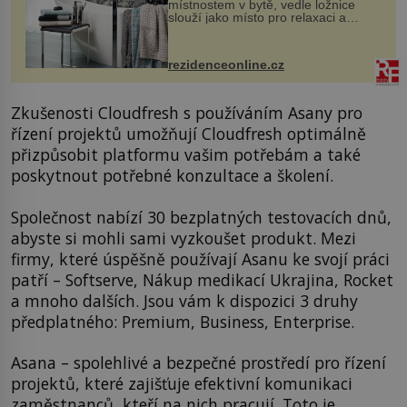
místnostem v bytě, vedle ložnice
slouží jako místo pro relaxaci a
odpočinek. Koupelnový textil –
ručníky, osušky a koberečky –
mohou jako mávnutím kouzelného
rezidenceonline.cz
proutku...
Zkušenosti Cloudfresh s používáním Asany pro
řízení projektů umožňují Cloudfresh optimálně
přizpůsobit platformu vašim potřebám a také
poskytnout potřebné konzultace a školení.
Společnost nabízí 30 bezplatných testovacích dnů,
abyste si mohli sami vyzkoušet produkt. Mezi
firmy, které úspěšně používají Asanu ke svojí práci
patří – Softserve, Nákup medikací Ukrajina, Rocket
a mnoho dalších. Jsou vám k dispozici 3 druhy
předplatného: Premium, Business, Enterprise.
Asana – spolehlivé a bezpečné prostředí pro řízení
projektů, které zajišťuje efektivní komunikaci
zaměstnanců, kteří na nich pracují. Toto je