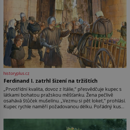
historyplus.cz
Ferdinand I. zatrhl šizení na tržištích
„Prvotřídní kvalita, dovoz z Itálie,“ přesvědčuje kupec s
látkami bohatou pražskou měšťanku. Žena pečlivě
osahává štůček mušelínu. „Vezmu si pět loket,“ prohlásí.
Kupec rychle naměří požadovanou délku. Pořádný kus
mu přitom zůstane za prsty… „Na šaty ho bude málo,
milostpaní. Stačí jenom na sukni,“ zhodnotí švadlena
množství růžového mušelínu. „Ošidili vás, podívejte.“
Vezme do ruky dřevěnou