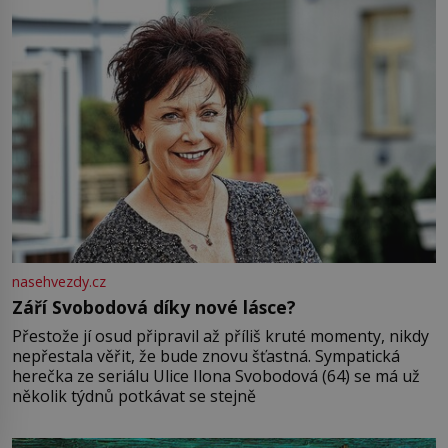
nasehvezdy.cz
Září Svobodová díky nové lásce?
Přestože jí osud připravil až příliš kruté momenty, nikdy
nepřestala věřit, že bude znovu šťastná. Sympatická
herečka ze seriálu Ulice Ilona Svobodová (64) se má už
několik týdnů potkávat se stejně