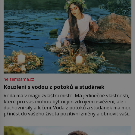
nejsemsama.cz
Kouzlení s vodou z potoků a studánek
Voda má v magii zvláštní místo. Má jedinečné vlastnosti,
které pro vás mohou být nejen zdrojem osvěžení, ale i
duchovní síly a léčení. Voda z potoků a studánek má moc
přinést do vašeho života pozitivní změny a obnovit vaši
energii. Využitím těchto přírodních zdrojů v magii
můžete obohatit své rituály a přinést do svého života
větší harmonii a klid. Je důležité