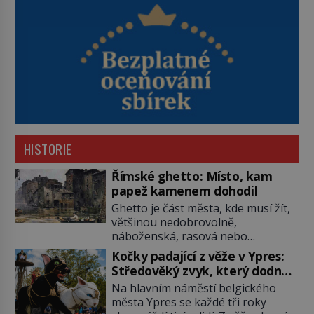
HISTORIE
Římské ghetto: Místo, kam
papež kamenem dohodil
Ghetto je část města, kde musí žít,
většinou nedobrovolně,
náboženská, rasová nebo
národnostní menšina obyvatel.
Kočky padající z věže v Ypres:
Bohaté historické zkušenosti mají s
Středověký zvyk, který dodnes
takovým životem Židé. Už od
budí rozpaky
Na hlavním náměstí belgického
středověku jsou totiž v každou
města Ypres se každé tři roky
chvíli nuceni v nějakém žít. Mezi ty