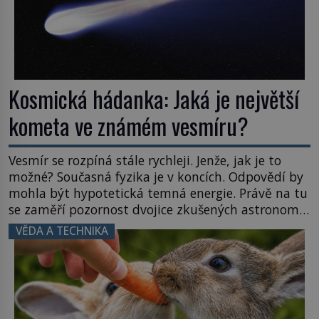
Kosmická hádanka: Jaká je největší
kometa ve známém vesmíru?
Vesmír se rozpíná stále rychleji. Jenže, jak je to
možné? Současná fyzika je v koncích. Odpovědí by
mohla být hypotetická temná energie. Právě na tu
se zaměří pozornost dvojice zkušených astronomů.
Namísto ní ale objeví něco mnohem
VĚDA A TECHNIKA
hmatatelnějšího. Naprosto rekordní kometu!
Astronomové Pedro Bernardinelli a Gary Bernstein
mravenčí prací zkoumají archivní snímky v rámci
Průzkumu temné energie […]