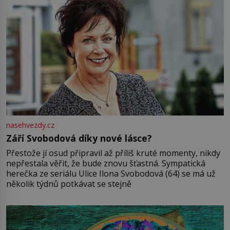
nasehvezdy.cz
Září Svobodová díky nové lásce?
Přestože jí osud připravil až příliš kruté momenty, nikdy
nepřestala věřit, že bude znovu šťastná. Sympatická
herečka ze seriálu Ulice Ilona Svobodová (64) se má už
několik týdnů potkávat se stejně