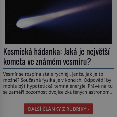
napovídá, kde bychom jednou […]
Kosmická hádanka: Jaká je největší
kometa ve známém vesmíru?
Vesmír se rozpíná stále rychleji. Jenže, jak je to
možné? Současná fyzika je v koncích. Odpovědí by
mohla být hypotetická temná energie. Právě na tu
se zaměří pozornost dvojice zkušených astronomů.
Namísto ní ale objeví něco mnohem
hmatatelnějšího. Naprosto rekordní kometu!
DALŠÍ ČLÁNKY Z RUBRIKY ›
Astronomové Pedro Bernardinelli a Gary Bernstein
mravenčí prací zkoumají archivní snímky v rámci