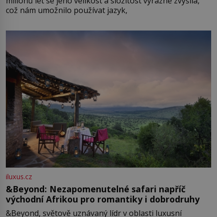
milionů let se jeho velikost a složitost výrazně zvýšila,
což nám umožnilo používat jazyk,
iluxus.cz
&Beyond: Nezapomenutelné safari napříč
východní Afrikou pro romantiky i dobrodruhy
&Beyond, světově uznávaný lídr v oblasti luxusní