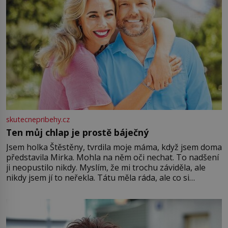
skutecnepribehy.cz
Ten můj chlap je prostě báječný
Jsem holka Štěstěny, tvrdila moje máma, když jsem doma
představila Mirka. Mohla na něm oči nechat. To nadšení
ji neopustilo nikdy. Myslím, že mi trochu záviděla, ale
nikdy jsem jí to neřekla. Tátu měla ráda, ale co si
pamatuji, tak jsme s Mirkem byli zamilovaní mnohem víc.
Jsme spolu moc rádi Tehdy byla jiná doba, když