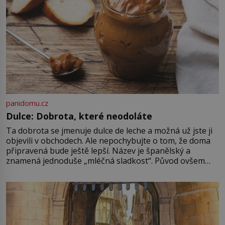
první […]
panidomu.cz
Dulce: Dobrota, které neodoláte
Ta dobrota se jmenuje dulce de leche a možná už jste ji
objevili v obchodech. Ale nepochybujte o tom, že doma
připravená bude ještě lepší. Název je španělský a
znamená jednoduše „mléčná sladkost“. Původ ovšem
není úplně jednoznačný, o autorství této receptury se
pře hned několik latinskoamerických zemí a k tomu
Francie, kde se traduje,