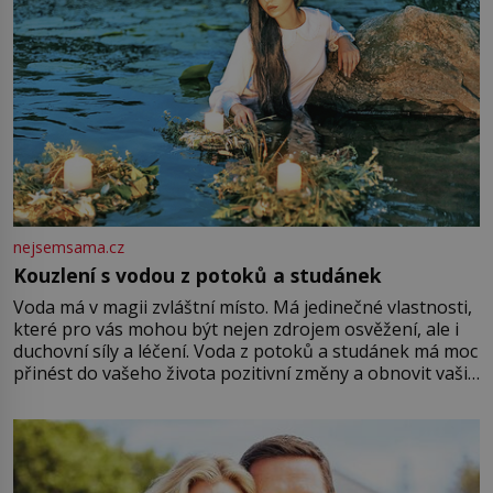
nejsemsama.cz
Kouzlení s vodou z potoků a studánek
Voda má v magii zvláštní místo. Má jedinečné vlastnosti,
které pro vás mohou být nejen zdrojem osvěžení, ale i
duchovní síly a léčení. Voda z potoků a studánek má moc
přinést do vašeho života pozitivní změny a obnovit vaši
energii. Využitím těchto přírodních zdrojů v magii
můžete obohatit své rituály a přinést do svého života
větší harmonii a klid. Je důležité