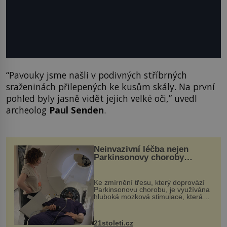
“Pavouky jsme našli v podivných stříbrných
sraženinách přilepených ke kusům skály. Na první
pohled byly jasně vidět jejich velké oči,” uvedl
archeolog
Paul Senden
.
Neinvazivní léčba nejen
Parkinsonovy choroby
pomocí ultrazvukové
„helmy“
Ke zmírnění třesu, který doprovází
Parkinsonovu chorobu, je využívána
hluboká mozková stimulace, která
však vyžaduje vysoce invazivní
zákrok. Ultrazvuk zase není vhodný
k dostatečně přesnému zacílení ...
21stoleti.cz