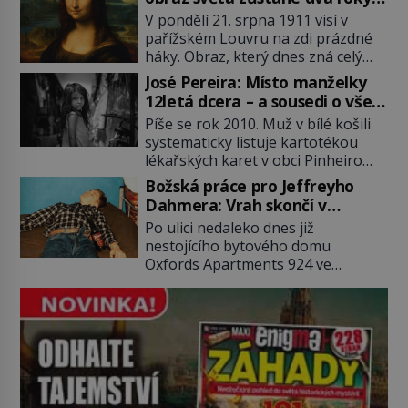
(1929–2018) viněný ze spoluúčasti
nezvěstný
V pondělí 21. srpna 1911 visí v
na 19 vraždách, vydírání a lichvy. A
pařížském Louvru na zdi prázdné
samozřejmě, krom toho je ještě
háky. Obraz, který dnes zná celý
drogový dealer, který neváhá
svět, je pryč. Zpočátku si nikdo
odstranit z cesty všechny práskače,
José Pereira: Místo manželky
nemyslí, že jde o krádež.
zatímco […]
12letá dcera – a sousedi o všem
Zaměstnanci jsou přesvědčeni, že
vědí!
Píše se rok 2010. Muž v bílé košili
Mona Lisa je jen v restaurátorské
systematicky listuje kartotékou
dílně nebo u fotografa. Když se
lékařských karet v obci Pinheiro
ukáže pravda, propukne jeden z
ležící asi 20 kilometrů od farmy s
největších honů na zloděje v […]
Božská práce pro Jeffreyho
podivínským majitelem. Něco tu
Dahmera: Vrah skončí v
nesedí. Ledaže… Ledaže by ta
tratolišti krve ve vězeňských
Po ulici nedaleko dnes již
mladá dívka z farmy byla ne
umývárnách
nestojícího bytového domu
manželkou, ale dcerou – a všechny
Oxfords Apartments 924 ve
ty děti byly zplozené v incestu. Na
wisconsinském Milwaukee se
sociálním odboru jednoho z […]
potácí zcela zmatený 14letý
Konerak Sinthasomphone. Když ho
zastaví policejní hlídka, ochable jí
nadiktuje adresu „jeho kamaráda“.
Strážníci ho dopraví zpět do
udaného bytu. Oním „kamarádem“