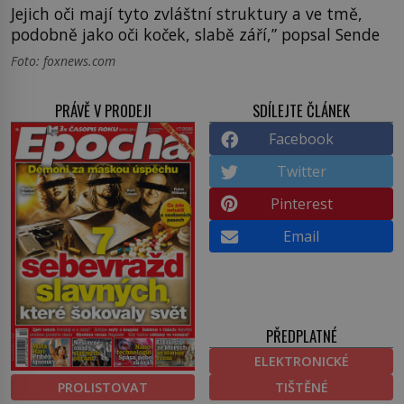
Jejich oči mají tyto zvláštní struktury a ve tmě,
podobně jako oči koček, slabě září,” popsal Sende
Foto: foxnews.com
PRÁVĚ V PRODEJI
SDÍLEJTE ČLÁNEK
Facebook
Twitter
Pinterest
Email
PŘEDPLATNÉ
ELEKTRONICKÉ
PROLISTOVAT
TIŠTĚNÉ