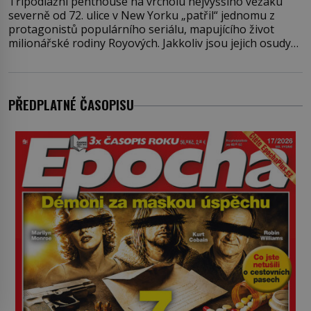
Třípodlažní penthouse na vrcholu nejvyššího věžáku
severně od 72. ulice v New Yorku „patřil“ jednomu z
protagonistů populárního seriálu, mapujícího život
milionářské rodiny Royových. Jakkoliv jsou jejich osudy
fiktivní, nemovitosti, v nichž „žijí“, jsou velmi reálné.
Ohromující luxusní byt s pěti ložnicemi, čtyřmi
koupelnami a výhledem na Husdon Yards je přitom
jenom jednou z nemovitostí
PŘEDPLATNÉ ČASOPISU