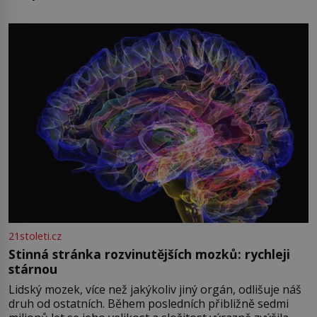
oblečená v chatrných vězeňských hadrech. Co tato
přízračná scéna znamená? Je jaro roku 1945, druhá
světová válka se chýlí ke konci. Jezero Stolpsee
21stoleti.cz
Stinná stránka rozvinutějších mozků: rychleji
stárnou
Lidský mozek, více než jakýkoliv jiný orgán, odlišuje náš
druh od ostatních. Během posledních přibližně sedmi