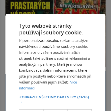
je ovšem jeden z nejslavnějších
vrahů, Jeffrey Dahmer (1960–1994).
Je 27. května 1991. […]
Tyto webové stránky
používají soubory cookie.
K personalizaci obsahu, reklam a analýze
návštěvnosti používáme soubory cookie.
Informace o vašem používání našich
stránek také sdílíme s našimi reklamními a
analytickými partnery, kteří je mohou
kombinovat s dalšími informacemi, které
jste jim poskytli nebo které shromáždili při
vašem používání jejich služeb.
Více
informací
ZOBRAZIT VŠECHNY PARTNERY
(1616)
→