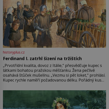
historyplus.cz
Ferdinand I. zatrhl šizení na tržištích
„Prvotřídní kvalita, dovoz z Itálie,“ přesvědčuje kupec s
látkami bohatou pražskou měšťanku. Žena pečlivě
osahává štůček mušelínu. „Vezmu si pět loket,“ prohlásí.
Kupec rychle naměří požadovanou délku. Pořádný kus
mu přitom zůstane za prsty… „Na šaty ho bude málo,
milostpaní. Stačí jenom na sukni,“ zhodnotí švadlena
množství růžového mušelínu. „Ošidili vás, podívejte.“
Vezme do ruky dřevěnou