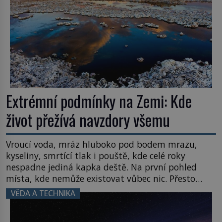
Extrémní podmínky na Zemi: Kde
život přežívá navzdory všemu
Vroucí voda, mráz hluboko pod bodem mrazu,
kyseliny, smrtící tlak i pouště, kde celé roky
nespadne jediná kapka deště. Na první pohled
místa, kde nemůže existovat vůbec nic. Přesto
právě tady vědci objevují organismy, které
VĚDA A TECHNIKA
posouvají hranice života. Každý nový nález mění
naše představy o tom, co všechno dokáže příroda a