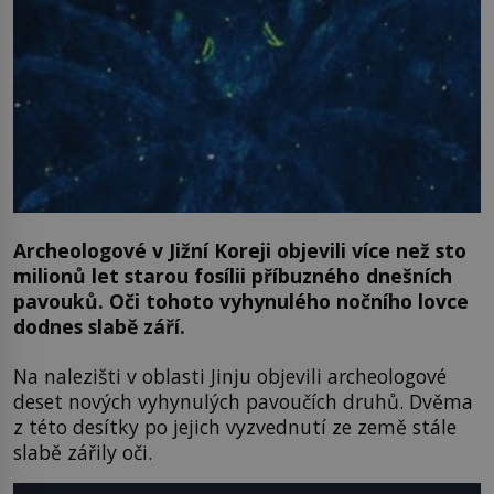
Archeologové v Jižní Koreji objevili více než sto
milionů let starou fosílii příbuzného dnešních
pavouků. Oči tohoto vyhynulého nočního lovce
dodnes slabě září.
Na nalezišti v oblasti Jinju objevili archeologové
deset nových vyhynulých pavoučích druhů. Dvěma
z této desítky po jejich vyzvednutí ze země stále
slabě zářily oči.