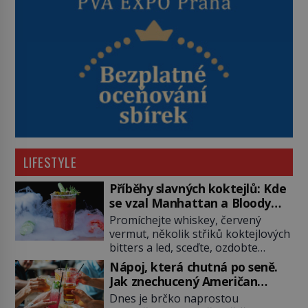
LIFESTYLE
Příběhy slavných koktejlů: Kde
se vzal Manhattan a Bloody
Mary?
Promíchejte whiskey, červený
vermut, několik střiků koktejlových
bitters a led, sceďte, ozdobte
koktejlovou třešinkou a tadá…
Nápoj, která chutná po seně.
Manhattan je tu! A pokud to má být
Jak znechucený Američan
skutečně on, dejte si pozor, ať
vymyslel brčko
Dnes je brčko naprostou
místo klasické americké rye