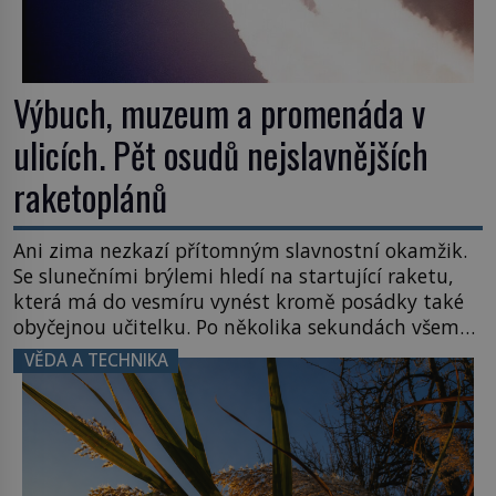
Výbuch, muzeum a promenáda v
ulicích. Pět osudů nejslavnějších
raketoplánů
Ani zima nezkazí přítomným slavnostní okamžik.
Se slunečními brýlemi hledí na startující raketu,
která má do vesmíru vynést kromě posádky také
obyčejnou učitelku. Po několika sekundách všem
ztuhnou úsměvy, stroj totiž exploduje. Jejich
VĚDA A TECHNIKA
konstrukce není z levného kraje, daňové
poplatníky stojí miliardy dolarů. Na druhou stranu
zvládnou jen představitelné věci. Na malé kousky
Název: Columbia První […]