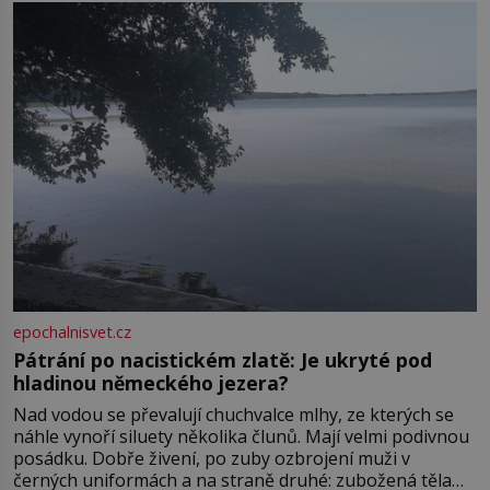
Boskovice na okraji Drahanské vrchoviny vznikla někdy
ve13. století, a už v roce 1313 kronikáři zaznamenali
epochalnisvet.cz
Pátrání po nacistickém zlatě: Je ukryté pod
hladinou německého jezera?
Nad vodou se převalují chuchvalce mlhy, ze kterých se
náhle vynoří siluety několika člunů. Mají velmi podivnou
posádku. Dobře živení, po zuby ozbrojení muži v
černých uniformách a na straně druhé: zubožená těla