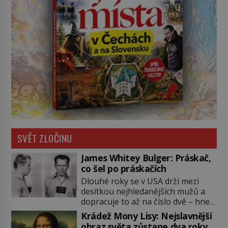
SVĚT ZLOČINU
James Whitey Bulger: Práskač,
co šel po práskačích
Dlouhé roky se v USA drží mezi
desítkou nejhledanějších mužů a
dopracuje to až na číslo dvě – hned
po Usámovi bin Ládinovi (1957–
Krádež Mony Lisy: Nejslavnější
2011). To je James „Whitey“ Bulger
obraz světa zůstane dva roky