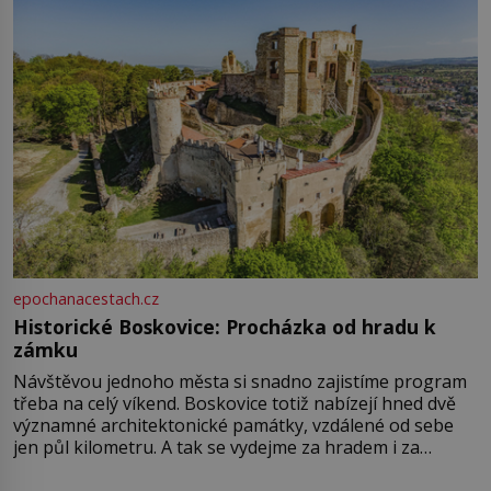
epochanacestach.cz
Historické Boskovice: Procházka od hradu k
zámku
Návštěvou jednoho města si snadno zajistíme program
třeba na celý víkend. Boskovice totiž nabízejí hned dvě
významné architektonické památky, vzdálené od sebe
jen půl kilometru. A tak se vydejme za hradem i za
zámkem do krásné jihomoravské krajiny. Trhová osada