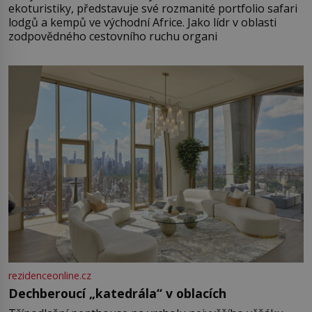
ekoturistiky, představuje své rozmanité portfolio safari
lodgů a kempů ve východní Africe. Jako lídr v oblasti
zodpovědného cestovního ruchu organi
rezidenceonline.cz
Dechberoucí „katedrála“ v oblacích