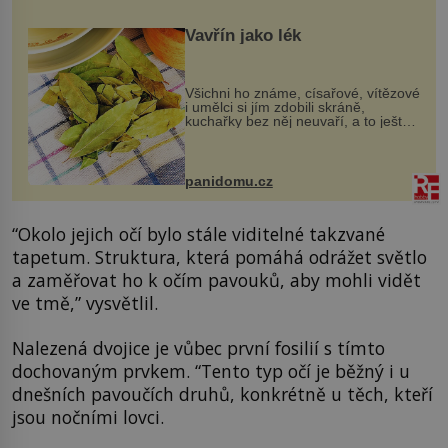
Vavřín jako lék
Všichni ho známe, císařové, vítězové
i umělci si jím zdobili skráně,
kuchařky bez něj neuvaří, a to ještě
nevíte, že bobkový list může výrazně
zmírnit některé naše neduhy.
Obsahuje v malém množství ně...
panidomu.cz
“Okolo jejich očí bylo stále viditelné takzvané
tapetum. Struktura, která pomáhá odrážet světlo
a zaměřovat ho k očím pavouků, aby mohli vidět
ve tmě,” vysvětlil.
Nalezená dvojice je vůbec první fosilií s tímto
dochovaným prvkem. “Tento typ očí je běžný i u
dnešních pavoučích druhů, konkrétně u těch, kteří
jsou nočními lovci.