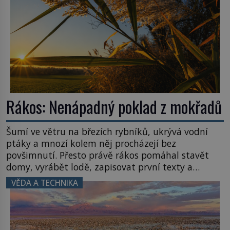
Rákos: Nenápadný poklad z mokřadů
Šumí ve větru na březích rybníků, ukrývá vodní
ptáky a mnozí kolem něj procházejí bez
povšimnutí. Přesto právě rákos pomáhal stavět
domy, vyrábět lodě, zapisovat první texty a
inspiroval řadu pověstí. Tato skromná, ale
VĚDA A TECHNIKA
užitečná rostlina provází člověka už tisíce let.
Většina lidí vnímá rákos jen jako obyčejnou kulisu
letního koupání. Stačí se však podívat […]