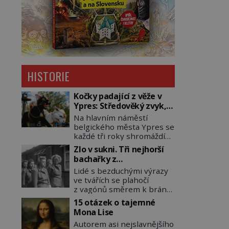
HISTORIE
Kočky padající z věže v
Ypres: Středověký zvyk,
který dodnes budí
Na hlavním náměstí
rozpaky
belgického města Ypres se
každé tři roky shromáždí
tisíce lidí. Z věže slavné
Zlo v sukni. Tři nejhorší
tržnice létají do davu
bachařky z
kočky, diváci jásají a snaží
koncentračních táborů
Lidé s bezduchými výrazy
se je chytit. Naštěstí už
ve tvářích se plahočí
nejde o živá zvířata, ale
z vagónů směrem k bráně
jenom o plyšové suvenýry.
tábora. Jedna z žen
Kdysi to ale bylo jinak. Tato
15 otázek o tajemné
pohlédne přímo na
veselá podívaná připomíná
Mona Lise
dozorkyni a jejich oči se
jeden z nejpodivnějších a
Autorem asi nejslavnějšího
setkají. Místo soucitu však
zároveň nejkrutějších