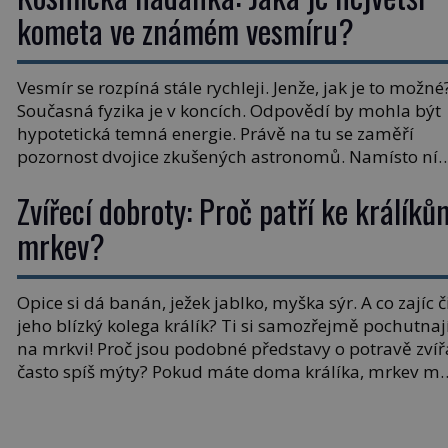
jednou […]
kometa ve známém vesmíru?
Vesmír se rozpíná stále rychleji. Jenže, jak je to možné
Současná fyzika je v koncích. Odpovědí by mohla být
hypotetická temná energie. Právě na tu se zaměří
pozornost dvojice zkušených astronomů. Namísto ní
ale objeví něco mnohem hmatatelnějšího. Naprosto
Zvířecí dobroty: Proč patří ke králíků
rekordní kometu! Astronomové Pedro Bernardinelli a
Gary Bernstein mravenčí prací zkoumají archivní
mrkev?
snímky v rámci Průzkumu temné energie […]
Opice si dá banán, ježek jablko, myška sýr. A co zajíc č
jeho blízký kolega králík? Ti si samozřejmě pochutnaj
na mrkvi! Proč jsou podobné představy o potravě zvíř
často spíš mýty? Pokud máte doma králíka, mrkev m
dát můžete. A nejspíš mu i bude chutnat, ovšem měl 
ji mít jen jako občasný pamlsek. […]