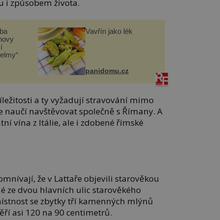
 i způsobem života.
čba
Vavřín jako lék
novy
í
helmy“
panidomu.cz
íležitosti a ty vyžadují stravování mimo
le naučí navštěvovat společně s Římany. A
ní vína z Itálie, ale i zdobené římské
mnívají, že v Lattaře objevili starověkou
é ze dvou hlavních ulic starověkého
ístnost se zbytky tří kamenných mlýnů
měří asi 120 na 90 centimetrů.