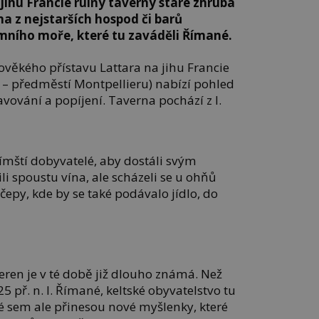
jihu Francie ruiny taverny staré zhruba
dna z nejstarších hospod či barů
mního moře, které tu zaváděli Římané.
ověkého přístavu Lattara na jihu Francie
s – předměstí Montpellieru) nabízí pohled
vování a popíjení. Taverna pochází z l.
římští dobyvatelé, aby dostáli svým
ili spoustu vína, ale scházeli se u ohňů
epy, kde by se také podávalo jídlo, do
ren je v té době již dlouho známá. Než
5 př. n. l. Římané, keltské obyvatelstvo tu
é sem ale přinesou nové myšlenky, které