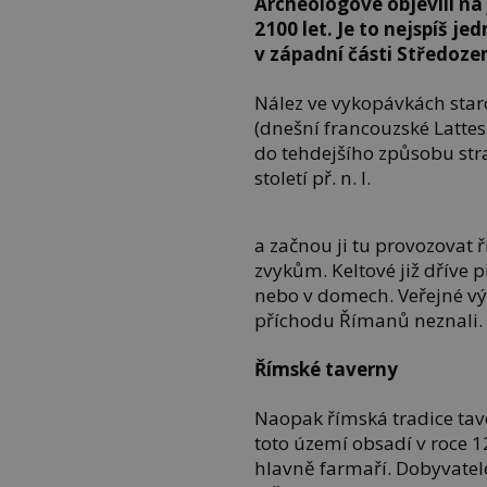
Archeologové objevili na 
2100 let. Je to nejspíš je
v západní části Středoze
Nález ve vykopávkách star
(dnešní francouzské Latte
do tehdejšího způsobu stra
století př. n. l.
a začnou ji tu provozovat 
zvykům. Keltové již dříve p
nebo v domech. Veřejné výč
příchodu Římanů neznali.
Římské taverny
Naopak římská tradice tave
toto území obsadí v roce 12
hlavně farmaří. Dobyvatel