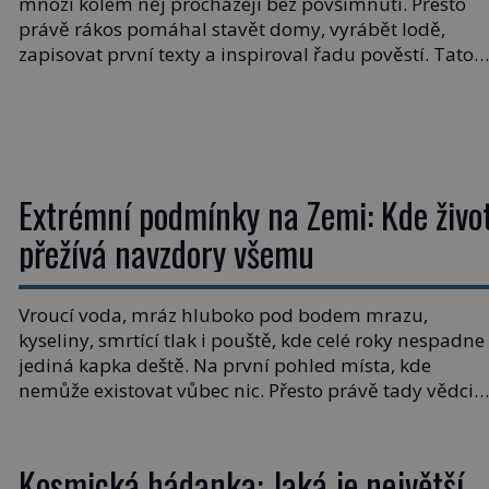
mnozí kolem něj procházejí bez povšimnutí. Přesto
právě rákos pomáhal stavět domy, vyrábět lodě,
zapisovat první texty a inspiroval řadu pověstí. Tato
skromná, ale užitečná rostlina provází člověka už tisí
let. Většina lidí vnímá rákos jen jako obyčejnou kulisu
letního koupání. Stačí se však podívat […]
Extrémní podmínky na Zemi: Kde živo
přežívá navzdory všemu
Vroucí voda, mráz hluboko pod bodem mrazu,
kyseliny, smrtící tlak i pouště, kde celé roky nespadne
jediná kapka deště. Na první pohled místa, kde
nemůže existovat vůbec nic. Přesto právě tady vědci
objevují organismy, které posouvají hranice života.
Každý nový nález mění naše představy o tom, co
všechno dokáže příroda a napovídá, kde bychom
Kosmická hádanka: Jaká je největší