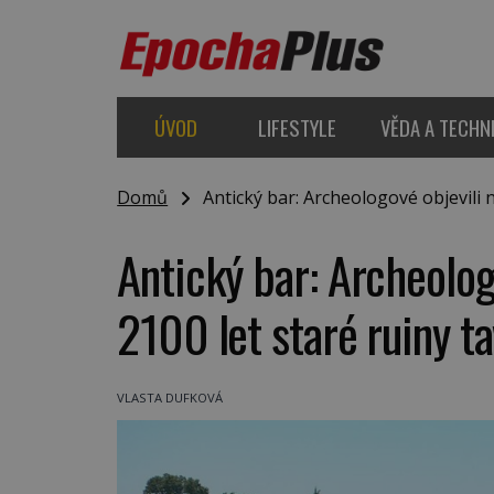
ÚVOD
LIFESTYLE
VĚDA A TECHN
Domů
Antický bar: Archeologové objevili na
Antický bar: Archeologo
2100 let staré ruiny ta
VLASTA DUFKOVÁ