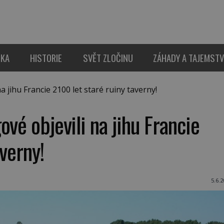
IKA
HISTORIE
SVĚT ZLOČINU
ZÁHADY A TAJEMSTV
 jihu Francie 2100 let staré ruiny taverny!
vé objevili na jihu Francie
verny!
5.6.