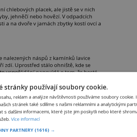
í chlebových placek, ale jistě se v nich
ryby, jehněčí nebo hovězí. V odpadcích
ti a na dvoře v jamách zbytky kostí ovcí a
le nalezených náspů z kamínků lavice
 zdí. Uprostřed stálo ohniště, kde se
oto uspořádání napovídá o tom, že hosté
nášeli si stravu sebou.
 stránky používají soubory cookie.
epy zdobených pohárů, importovaných
bsahu, reklam a analýze návštěvnosti používáme soubory cookie. 
kých mís a džbánů.
šich stránek také sdílíme s našimi reklamními a analytickými partn
EDIA
s dalšími informacemi, které jste jim poskytli nebo které shromá
lužeb.
Více informací
SDÍLEJTE ČLÁNEK
CHNY PARTNERY
(1616) →
TOVAT