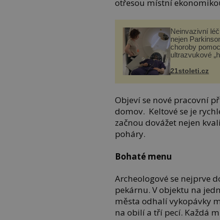
otřesou místní ekonomikou
Neinvazivní lé
nejen Parkinso
choroby pomoc
ultrazvukové „
21stoleti.cz
Objeví se nové pracovní př
domov. Keltové se je rych
začnou dovážet nejen kvalit
poháry.
Bohaté menu
Archeologové se nejprve do
pekárnu. V objektu na jedn
města odhalí vykopávky m
na obilí a tří pecí. Každá 