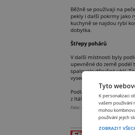
Běžně se používají na pečen
pekly i další pokrmy jako 
kuchyně se najdou rybí kos
dobytka.
Štřepy pohárů
V další místnosti byly pod
upevněné do země podél tří
spalovalo dřevěné uhlí. T
vysedávali v jídelně a neod
Tyto webové
Podlahy jsou pokryty stř
K personalizaci o
z Itálie a také úlomky vel
vašem používání na
Foto: LATTES EXCAVATION, WIKIM
mohou kombinovat 
používání jejich s
PRÁVĚ V PRODEJI
ZOBRAZIT VŠE
PROLIS