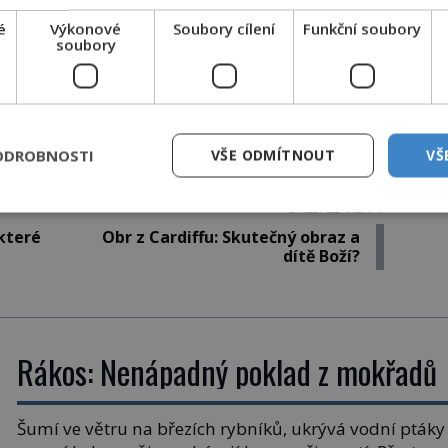
Facebook
é
Výkonové
Soubory cílení
Funkční soubory
soubory
Twitter
ATNÉ
Pinterest
NICKÉ
Email
ĚNÉ
ODROBNOSTI
VŠE ODMÍTNOUT
VŠ
DALŠÍ ČLÁNEK
které
Obr z Cardiffu: Skutečný obraz a
dítě Boží?
Rákos: Nenápadný poklad z mokřadů
Šumí ve větru na březích rybníků, ukrývá vodní ptáky