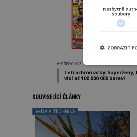
Nezbytně nutn
soubory
PŘEDPL
ELEKTRO
TIŠT
ZOBRAZIT P
PŘEDCHOZÍ ČLÁNEK
Tetrachromatky: Superženy, 
vidí až 100 000 000 barev!
SOUVISEJÍCÍ ČLÁNKY
VĚDA A TECHNIKA