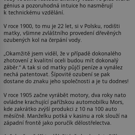
génius a pozoruhodná intuice ho nasměrují
k technickému vzdělání.
V roce 1900, to mu je 22 let, si v Polsku, rodišti
matky, všimne zvláštního provedení dřevěných
ozubených kol na čerpání vody.
„Okamžitě jsem viděl, že v případě dokonalého
zhotovení z kvalitní oceli budou mít dokonalý
záběr.“ A tak si od matky půjčí peníze a vynález
nechá patentovat. Šípovité ozubení se pak
dostane do znaku jeho společnosti a je tu dodnes!
V roce 1905 začne vyrábět motory, dva roky nato
ovládne krachující pařížskou automobilku Mors,
kde zakrátko zvýší produkci z 10 na 100 auto
měsíčně. Manželku potká v kasinu a rok slouží na
západní frontě jako poručík dělostřelectva.