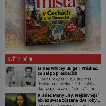
SVĚT ZLOČINU
James Whitey Bulger: Práskač,
co šel po práskačích
Dlouhé roky se v USA drží mezi
desítkou nejhledanějších mužů a
dopracuje to až na číslo dvě – hned
po Usámovi bin Ládinovi (1957–
Krádež Mony Lisy: Nejslavnější
2011). To je James „Whitey“ Bulger
obraz světa zůstane dva roky
(1929–2018) viněný ze spoluúčasti
nezvěstný
V pondělí 21. srpna 1911 visí v