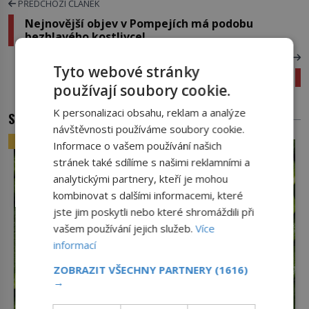
PŘEDCHOZÍ ČLÁNEK
Nejnovější objev v Pompejích má podobu
bezhlavého kostlivce!
DALŠÍ ČLÁNEK
Tyto webové stránky
Cesta k jiným planetám: Uskuteční se někdy?
používají soubory cookie.
K personalizaci obsahu, reklam a analýze
SOUVISEJÍCÍ ČLÁNKY
návštěvnosti používáme soubory cookie.
ZAJÍMAVOSTI
Informace o vašem používání našich
stránek také sdílíme s našimi reklamními a
analytickými partnery, kteří je mohou
kombinovat s dalšími informacemi, které
jste jim poskytli nebo které shromáždili při
vašem používání jejich služeb.
Více
informací
ZOBRAZIT VŠECHNY PARTNERY
(1616)
→