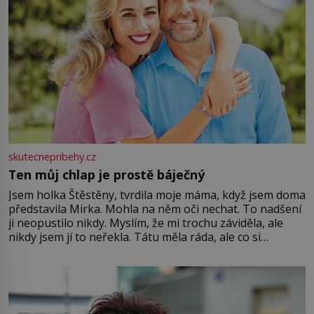
skutecnepribehy.cz
Ten můj chlap je prostě báječný
Jsem holka Štěstěny, tvrdila moje máma, když jsem doma
představila Mirka. Mohla na něm oči nechat. To nadšení
ji neopustilo nikdy. Myslím, že mi trochu záviděla, ale
nikdy jsem jí to neřekla. Tátu měla ráda, ale co si
pamatuji, tak jsme s Mirkem byli zamilovaní mnohem víc.
Jsme spolu moc rádi Tehdy byla jiná doba, když