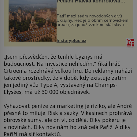
Pedant Hlávka kontroloval
každou cihlu
Patří mezi sedm novodobých divů
Ukrajiny. Řeč je o obřím černovickém
areálu, za jehož vznikem stál slavný
český architekt Josef Hlávka. Ten si
na něm dal mimořádně záležet. Jeho
stavební plány by při ...
historyplus.cz
„Jsem přesvědčen, že tenhle byznys má
budoucnost. Na investice nehledím,“ říká hráč
Citroën a rozehrává velkou hru. Do reklamy nahází
takové prostředky, že v době, kdy existuje zatím
jen jediný vůz Type A, vystavený na Champs-
Elysées, má už 30 000 objednávek.
Vyhazovat peníze za marketing je riziko, ale André
přesně to miluje. Risk a sázky. V kasinech prohrává
obrovské sumy, ale on ví, co dělá. Díky pokeru je
v novinách. Díky novinám ho zná celá Paříž. A díky
Paříži má síť kontaktů.