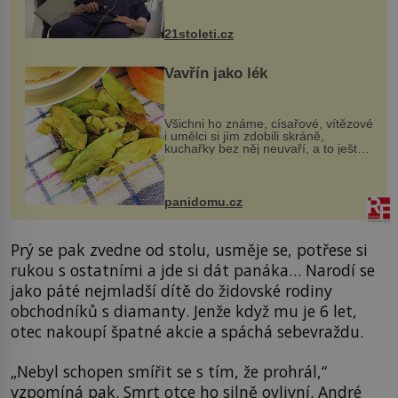
však vyžaduje vysoce invazivní
zákrok. Ultrazvuk zase není vhodný
k dostatečně přesnému zacílení ...
21stoleti.cz
Vavřín jako lék
Všichni ho známe, císařové, vítězové
i umělci si jím zdobili skráně,
kuchařky bez něj neuvaří, a to ještě
nevíte, že bobkový list může výrazně
zmírnit některé naše neduhy.
Obsahuje v malém množství ně...
panidomu.cz
Prý se pak zvedne od stolu, usměje se, potřese si
rukou s ostatními a jde si dát panáka… Narodí se
jako páté nejmladší dítě do židovské rodiny
obchodníků s diamanty. Jenže když mu je 6 let,
otec nakoupí špatné akcie a spáchá sebevraždu.
„Nebyl schopen smířit se s tím, že prohrál,“
vzpomíná pak. Smrt otce ho silně ovlivní. André