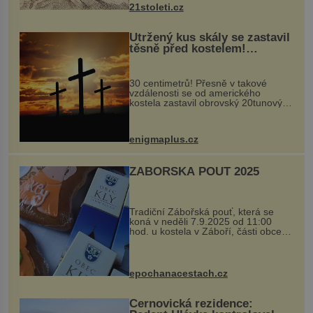
nohou, a způsobuje bole...
21stoleti.cz
Utržený kus skály se zastavil
těsně před kostelem!
Ochránila ho boží síla?
30 centimetrů! Přesně v takové
vzdálenosti se od amerického
kostela zastavil obrovský 20tunový
balvan, který se v květnu 2014
nečekaně odtrhl od nedaleké skály
při její demolici. Podle místních stojí
enigmaplus.cz
...
ZÁBOŘSKÁ POUŤ 2025
Tradiční Zábořská pouť, která se
koná v neděli 7.9.2025 od 11:00
hod. u kostela v Záboří, části obce
Kly u Mělníka. V programu naleznete
komentovanou prohlídku kostela,
dobovou hudbu, řemesla, atrakce...
epochanacestach.cz
Černovická rezidence: