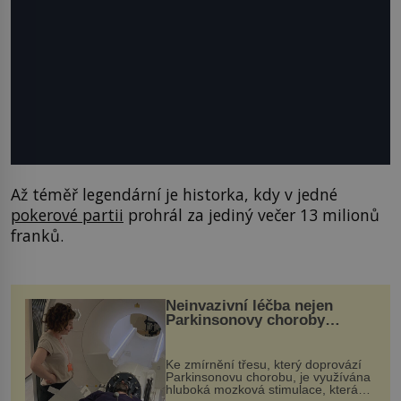
Až téměř legendární je historka, kdy v jedné
pokerové partii
prohrál za jediný večer 13 milionů
franků.
Neinvazivní léčba nejen
Parkinsonovy choroby
pomocí ultrazvukové
„helmy“
Ke zmírnění třesu, který doprovází
Parkinsonovu chorobu, je využívána
hluboká mozková stimulace, která