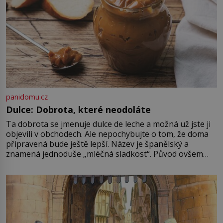
panidomu.cz
Dulce: Dobrota, které neodoláte
Ta dobrota se jmenuje dulce de leche a možná už jste ji
objevili v obchodech. Ale nepochybujte o tom, že doma
připravená bude ještě lepší. Název je španělský a
znamená jednoduše „mléčná sladkost“. Původ ovšem
není úplně jednoznačný, o autorství této receptury se
pře hned několik latinskoamerických zemí a k tomu
Francie, kde se traduje,