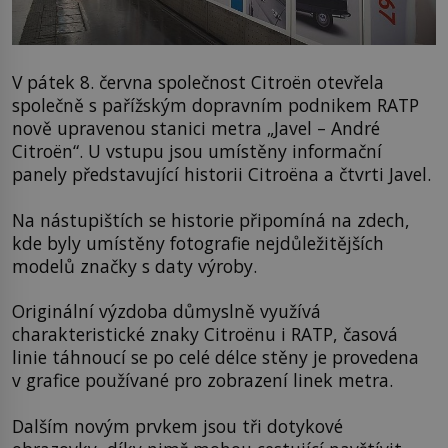
V pátek 8. června společnost Citroën otevřela
společně s pařížským dopravním podnikem RATP
nově upravenou stanici metra „Javel – André
Citroën“. U vstupu jsou umístěny informační
panely představující historii Citroëna a čtvrti Javel.
Na nástupištích se historie připomíná na zdech,
kde byly umístěny fotografie nejdůležitějších
modelů značky s daty výroby.
Originální výzdoba důmyslně využívá
charakteristické znaky Citroënu i RATP, časová
linie táhnoucí se po celé délce stěny je provedena
v grafice používané pro zobrazení linek metra.
Dalším novým prvkem jsou tři dotykové