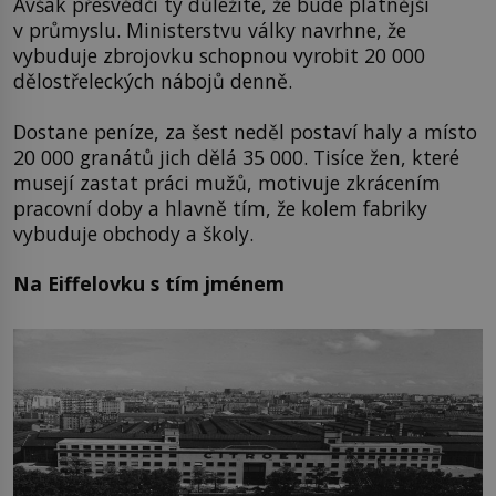
Avšak přesvědčí ty důležité, že bude platnější
v průmyslu. Ministerstvu války navrhne, že
vybuduje zbrojovku schopnou vyrobit 20 000
dělostřeleckých nábojů denně.
Dostane peníze, za šest neděl postaví haly a místo
20 000 granátů jich dělá 35 000. Tisíce žen, které
musejí zastat práci mužů, motivuje zkrácením
pracovní doby a hlavně tím, že kolem fabriky
vybuduje obchody a školy.
Na Eiffelovku s tím jménem