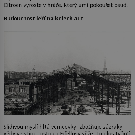
Citroën vyroste v hráče, který umí pokoušet osud.
Budoucnost leží na kolech aut
Slídivou myslí hltá verneovky, zbožňuje zázraky
vědy ve stínu rostoucí Eifellovy věže. To plus tvůrčí