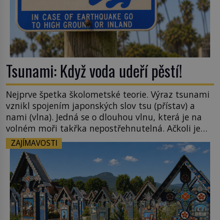
Tsunami: Když voda udeří pěstí!
Nejprve špetka školometské teorie. Výraz tsunami
vznikl spojením japonských slov tsu (přístav) a
nami (vlna). Jedná se o dlouhou vlnu, která je na
volném moři takřka nepostřehnutelná. Ačkoli je
vlnová délka tsunami i 300 kilometrů, výška vlny
ZAJÍMAVOSTI
na volném moři je maximálně 1,5 metru. Máme se
podobné obří vlny obávat i v Evropě? Vznik
tsunami si […]