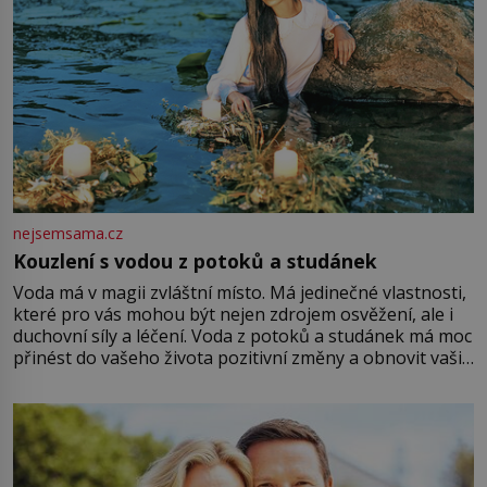
nejsemsama.cz
Kouzlení s vodou z potoků a studánek
Voda má v magii zvláštní místo. Má jedinečné vlastnosti,
které pro vás mohou být nejen zdrojem osvěžení, ale i
duchovní síly a léčení. Voda z potoků a studánek má moc
přinést do vašeho života pozitivní změny a obnovit vaši
energii. Využitím těchto přírodních zdrojů v magii
můžete obohatit své rituály a přinést do svého života
větší harmonii a klid. Je důležité