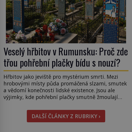
Veselý hřbitov v Rumunsku: Proč zde
třou pohřební plačky bídu s nouzí?
Hřbitov jako jeviště pro mystérium smrti. Mezi
hrobovými místy půda promáčená slzami, smutek
a vědomí konečnosti lidské existence. Jsou ale
výjimky, kde pohřební plačky smutně žmoulají
kapesníky nikoli při smutečním obřadu, ale při
pohledu na výši vyměřené podpory
DALŠÍ ČLÁNKY Z RUBRIKY ›
v nezaměstnanosti. Kam vás pozveme? Unikátní
hřbitov, který si vysloužil název „Veselý“, najdeme
v rumunské vesnici Sapanta, nedaleko hranic […]