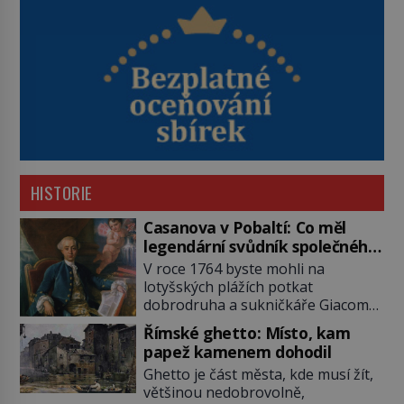
HISTORIE
Casanova v Pobaltí: Co měl
legendární svůdník společného
se svobodnými zednáři?
V roce 1764 byste mohli na
lotyšských plážích potkat
dobrodruha a sukničkáře Giacoma
Casanovu. Jeho cesta k Baltskému
Římské ghetto: Místo, kam
moři však nebyla turistickým
papež kamenem dohodil
výletem, ale ryze pracovní cestou
Ghetto je část města, kde musí žít,
se zištnými úmysly. Jaký cíl
většinou nedobrovolně,
Casanova sledoval, když se