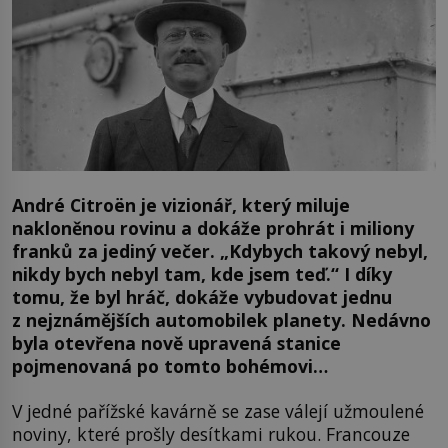
André Citroën je vizionář, který miluje
nakloněnou rovinu a dokáže prohrát i miliony
franků za jediný večer. „Kdybych takový nebyl,
nikdy bych nebyl tam, kde jsem teď.“ I díky
tomu, že byl hráč, dokáže vybudovat jednu
z nejznámějších automobilek planety. Nedávno
byla otevřena nově upravená stanice
pojmenovaná po tomto bohémovi…
V jedné pařížské kavárně se zase válejí užmoulené
noviny, které prošly desítkami rukou. Francouze