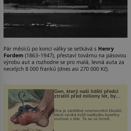
Pár měsíců po konci války se setkává s
Henry
Fordem
(1863–1947), přestaví továrnu na pásovou
výrobu aut a rozhodne se pro malá, levná auta za
necelých 8 000 franků (dnes asi 270 000 Kč).
Gen, který naši lidští předci
ztratili před miliony let, by
mohl pomoci s léčbou
„nemoci králů“
Dna je zánětlivé onemocnění kloubů,
které vzniká kvůli nadbytku kyseliny
močové v těle. Ta se ve formě
krystalků ukládá v blízkosti kloubů,
nejčastěji přitom postihuje palce na