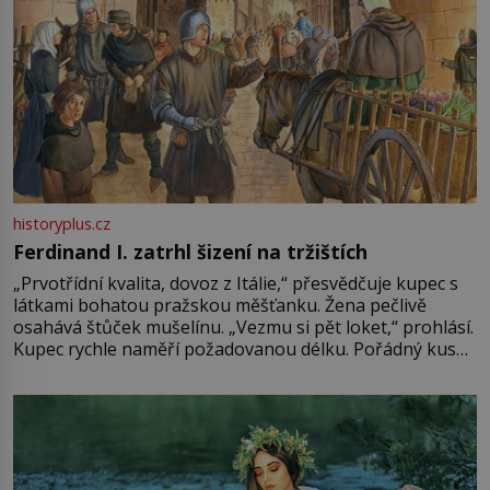
historyplus.cz
Ferdinand I. zatrhl šizení na tržištích
„Prvotřídní kvalita, dovoz z Itálie,“ přesvědčuje kupec s
látkami bohatou pražskou měšťanku. Žena pečlivě
osahává štůček mušelínu. „Vezmu si pět loket,“ prohlásí.
Kupec rychle naměří požadovanou délku. Pořádný kus
mu přitom zůstane za prsty… „Na šaty ho bude málo,
milostpaní. Stačí jenom na sukni,“ zhodnotí švadlena
množství růžového mušelínu. „Ošidili vás, podívejte.“
Vezme do ruky dřevěnou