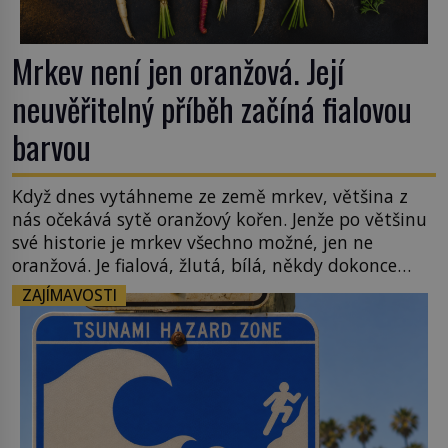
Mrkev není jen oranžová. Její
neuvěřitelný příběh začíná fialovou
barvou
Když dnes vytáhneme ze země mrkev, většina z
nás očekává sytě oranžový kořen. Jenže po většinu
své historie je mrkev všechno možné, jen ne
oranžová. Je fialová, žlutá, bílá, někdy dokonce
téměř černá. Až díky stovkám let pečlivého
ZAJÍMAVOSTI
šlechtění se z ní stává zelenina, bez které si českou
zahradu ani nedokážeme představit. Její příběh je
[…]