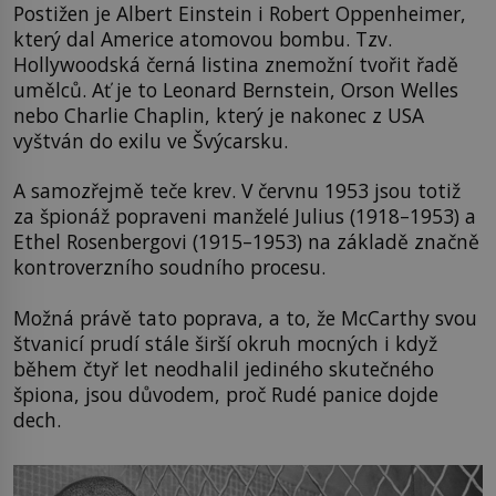
Postižen je Albert Einstein i Robert Oppenheimer,
který dal Americe atomovou bombu. Tzv.
Hollywoodská černá listina znemožní tvořit řadě
umělců. Ať je to Leonard Bernstein, Orson Welles
nebo Charlie Chaplin, který je nakonec z USA
vyštván do exilu ve Švýcarsku.
A samozřejmě teče krev. V červnu 1953 jsou totiž
za špionáž popraveni manželé Julius (1918–1953) a
Ethel Rosenbergovi (1915–1953) na základě značně
kontroverzního soudního procesu.
Možná právě tato poprava, a to, že McCarthy svou
štvanicí prudí stále širší okruh mocných i když
během čtyř let neodhalil jediného skutečného
špiona, jsou důvodem, proč Rudé panice dojde
dech.