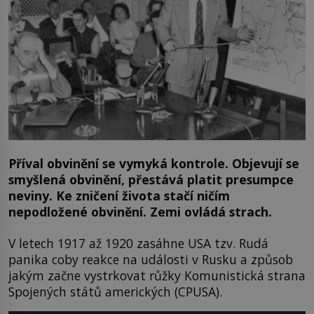
Příval obvinění se vymyká kontrole. Objevují se
smyšlená obvinění, přestává platit presumpce
neviny. Ke zničení života stačí ničím
nepodložené obvinění. Zemi ovládá strach.
V letech 1917 až 1920 zasáhne USA tzv. Rudá
panika coby reakce na události v Rusku a způsob
jakým začne vystrkovat růžky Komunistická strana
Spojených států amerických (CPUSA).