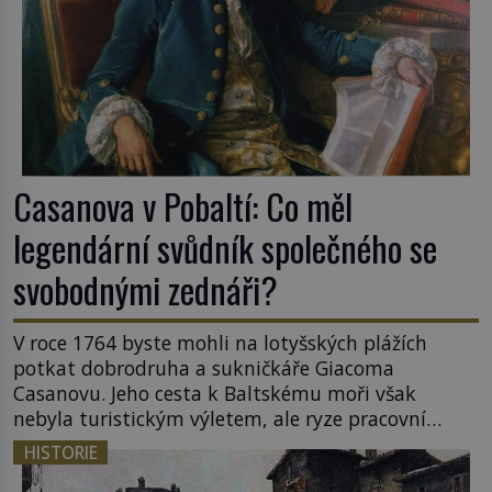
Casanova v Pobaltí: Co měl
legendární svůdník společného se
svobodnými zednáři?
V roce 1764 byste mohli na lotyšských plážích
potkat dobrodruha a sukničkáře Giacoma
Casanovu. Jeho cesta k Baltskému moři však
nebyla turistickým výletem, ale ryze pracovní
cestou se zištnými úmysly. Jaký cíl Casanova
HISTORIE
sledoval, když se například procházel uličkami