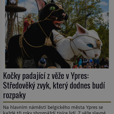
ghetto založené v roce 1555. Pokud jde o vztah
k Židům, nemá se Řím čím chlubit. […]
Kočky padající z věže v Ypres:
Středověký zvyk, který dodnes budí
rozpaky
Na hlavním náměstí belgického města Ypres se
každé tři roky shromáždí tisíce lidí. Z věže slavné