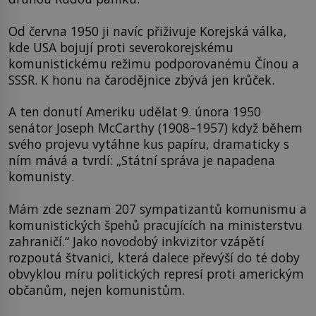
Od června 1950 ji navíc přiživuje Korejská válka,
kde USA bojují proti severokorejskému
komunistickému režimu podporovanému Čínou a
SSSR. K honu na čarodějnice zbývá jen krůček.
A ten donutí Ameriku udělat 9. února 1950
senátor Joseph McCarthy (1908–1957) když během
svého projevu vytáhne kus papíru, dramaticky s
ním mává a tvrdí: „Státní správa je napadena
komunisty.
Mám zde seznam 207 sympatizantů komunismu a
komunistických špehů pracujících na ministerstvu
zahraničí.“ Jako novodobý inkvizitor vzápětí
rozpoutá štvanici, která dalece převýší do té doby
obvyklou míru politických represí proti americkým
občanům, nejen komunistům.