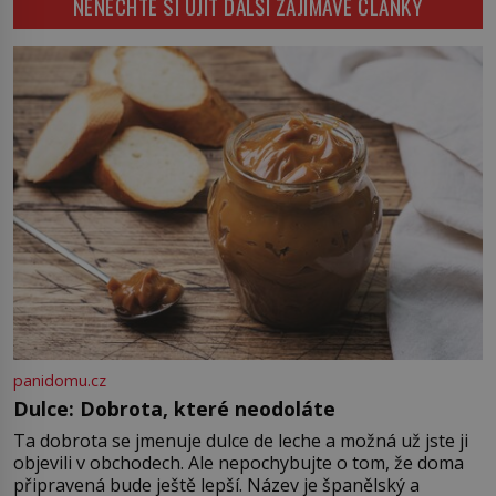
NENECHTE SI UJÍT DALŠÍ ZAJÍMAVÉ ČLÁNKY
na povozy. Stačí přitom jediný
který změní způsob pití po celém
nápad, připevnit ke kufru kolečka.
[…]
Jenže právě ten nikdo dlouho
nedostane. Až jednou se na letišti
ozve věta, která změní […]
panidomu.cz
Dulce: Dobrota, které neodoláte
Ta dobrota se jmenuje dulce de leche a možná už jste ji
objevili v obchodech. Ale nepochybujte o tom, že doma
připravená bude ještě lepší. Název je španělský a