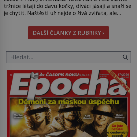
tržnice létají do davu kočky, diváci jásají a snaží se
je chytit. Naštěstí už nejde o živá zvířata, ale
jenom o plyšové suvenýry. Kdysi to ale bylo jinak.
Tato veselá podívaná připomíná jeden z
DALŠÍ ČLÁNKY Z RUBRIKY ›
nejpodivnějších a zároveň nejkrutějších zvyků […]