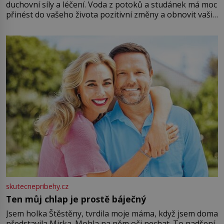
duchovní síly a léčení. Voda z potoků a studánek má moc
přinést do vašeho života pozitivní změny a obnovit vaši
energii. Využitím těchto přírodních zdrojů v magii
můžete obohatit své rituály a přinést do svého života
větší harmonii a klid. Je důležité
skutecnepribehy.cz
Ten můj chlap je prostě báječný
Jsem holka Štěstěny, tvrdila moje máma, když jsem doma
představila Mirka. Mohla na něm oči nechat. To nadšení