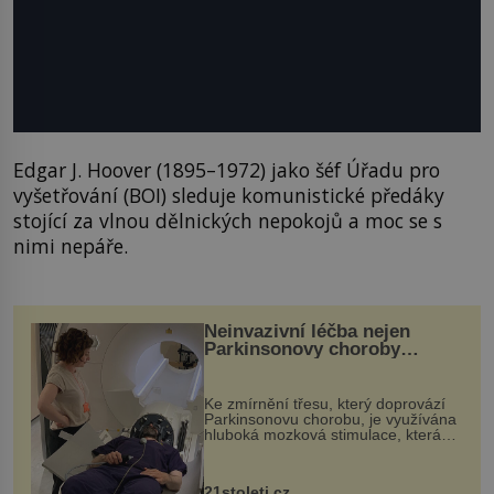
Edgar J. Hoover (1895–1972) jako šéf Úřadu pro
vyšetřování (BOI) sleduje komunistické předáky
stojící za vlnou dělnických nepokojů a moc se s
nimi nepáře.
Neinvazivní léčba nejen
Parkinsonovy choroby
pomocí ultrazvukové
„helmy“
Ke zmírnění třesu, který doprovází
Parkinsonovu chorobu, je využívána
hluboká mozková stimulace, která
však vyžaduje vysoce invazivní
zákrok. Ultrazvuk zase není vhodný
k dostatečně přesnému zacílení ...
21stoleti.cz