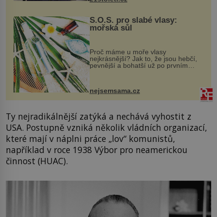
S.O.S. pro slabé vlasy:
mořská sůl
Proč máme u moře vlasy
nejkrásnější? Jak to, že jsou hebčí,
pevnější a bohatší už po prvním
vykoupání? Protože sůl obsažená v
mořské vodě má blahodárný vliv.
Nejen na tělo a pokožku, ale i na
nejsemsama.cz
vlasy. ...
Ty nejradikálnější zatýká a nechává vyhostit z
USA. Postupně vzniká několik vládních organizací,
které mají v náplni práce „lov“ komunistů,
například v roce 1938 Výbor pro neamerickou
činnost (HUAC).