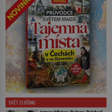
SVĚT ZLOČINU