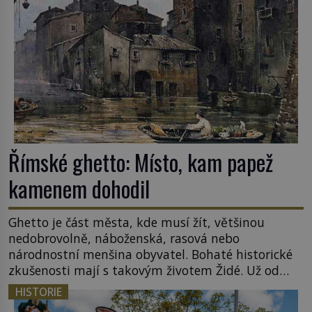
lotyšské Rigy? Casanova v Pobaltí kontaktoval
tamní zednářské lóže. Nebyl v této oblasti žádným
nováčkem, protože do zednářské […]
Římské ghetto: Místo, kam papež
kamenem dohodil
Ghetto je část města, kde musí žít, většinou
nedobrovolně, náboženská, rasová nebo
národnostní menšina obyvatel. Bohaté historické
zkušenosti mají s takovým životem Židé. Už od
středověku jsou totiž v každou chvíli nuceni v
HISTORIE
nějakém žít. Mezi ty nejslavnější patří i římské