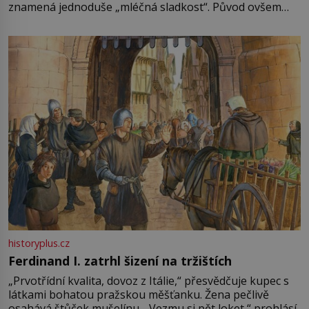
znamená jednoduše „mléčná sladkost“. Původ ovšem
není úplně jednoznačný, o autorství této receptury se
pře hned několik latinskoamerických zemí a k tomu
Francie, kde se traduje,
historyplus.cz
Ferdinand I. zatrhl šizení na tržištích
„Prvotřídní kvalita, dovoz z Itálie,“ přesvědčuje kupec s
látkami bohatou pražskou měšťanku. Žena pečlivě
osahává štůček mušelínu. „Vezmu si pět loket,“ prohlásí.