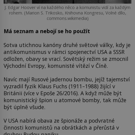
J. Edgar Hoover ví na každého něco a komunistu vidí za každým
rohem. (Marion S. Trikosko, Knihovna Kongresu, Volné dílo,
commons.wikimedia)
Má seznam a nebojí se ho použít
Sotva utichnou kanóny druhé světové války, kdy je
antikomunismus v rámci spojenectví USA a SSSR
odložen, obavy se vrací. Sovětský režim se zmocnil
Východní Evropy, komunisté vítězí v Číně.
Navíc mají Rusové jadernou bombu, jejíž tajemství
vyzradil fyzik Klaus Fuchs (1911–1988) žijící v
Británii (více v Epoše 26/2016). A když může být
komunistický špion u atomové bomby, tak může
být úplně všude.
V USA nabírá obava ze špionáže a podvratné
činnosti komunistů na obrátkách a přerůstá v
druhou Rudou paniku.