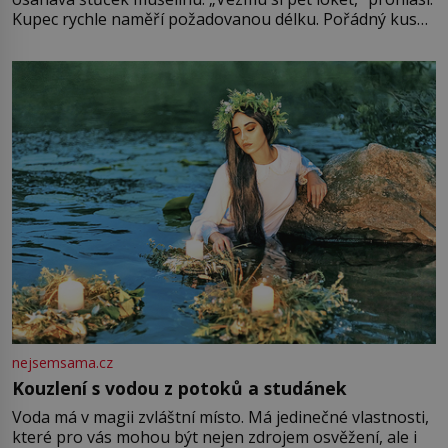
Kupec rychle naměří požadovanou délku. Pořádný kus
mu přitom zůstane za prsty… „Na šaty ho bude málo,
milostpaní. Stačí jenom na sukni,“ zhodnotí švadlena
množství růžového mušelínu. „Ošidili vás, podívejte.“
Vezme do ruky dřevěnou
nejsemsama.cz
Kouzlení s vodou z potoků a studánek
Voda má v magii zvláštní místo. Má jedinečné vlastnosti,
které pro vás mohou být nejen zdrojem osvěžení, ale i