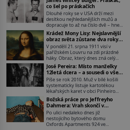
James Whitey Bulger: Práskač,
co šel po práskačích
Dlouhé roky se v USA drží mezi
desítkou nejhledanějších mužů a
dopracuje to až na číslo dvě – hned
po Usámovi bin Ládinovi (1957–
Krádež Mony Lisy: Nejslavnější
2011). To je James „Whitey“ Bulger
obraz světa zůstane dva roky
(1929–2018) viněný ze spoluúčasti
nezvěstný
V pondělí 21. srpna 1911 visí v
na 19 vraždách, vydírání a lichvy. A
pařížském Louvru na zdi prázdné
samozřejmě, krom toho je ještě
háky. Obraz, který dnes zná celý
drogový dealer, který neváhá
svět, je pryč. Zpočátku si nikdo
odstranit z cesty všechny práskače,
José Pereira: Místo manželky
nemyslí, že jde o krádež.
zatímco […]
12letá dcera – a sousedi o všem
Zaměstnanci jsou přesvědčeni, že
vědí!
Píše se rok 2010. Muž v bílé košili
Mona Lisa je jen v restaurátorské
systematicky listuje kartotékou
dílně nebo u fotografa. Když se
lékařských karet v obci Pinheiro
ukáže pravda, propukne jeden z
ležící asi 20 kilometrů od farmy s
největších honů na zloděje v […]
Božská práce pro Jeffreyho
podivínským majitelem. Něco tu
Dahmera: Vrah skončí v
nesedí. Ledaže… Ledaže by ta
tratolišti krve ve vězeňských
Po ulici nedaleko dnes již
mladá dívka z farmy byla ne
umývárnách
nestojícího bytového domu
manželkou, ale dcerou – a všechny
Oxfords Apartments 924 ve
ty děti byly zplozené v incestu. Na