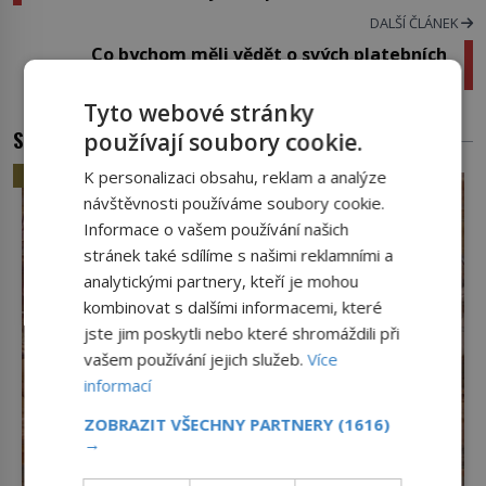
DALŠÍ ČLÁNEK
Co bychom měli vědět o svých platebních
kartách?
Tyto webové stránky
SOUVISEJÍCÍ ČLÁNKY
používají soubory cookie.
HISTORIE
K personalizaci obsahu, reklam a analýze
návštěvnosti používáme soubory cookie.
Informace o vašem používání našich
stránek také sdílíme s našimi reklamními a
analytickými partnery, kteří je mohou
kombinovat s dalšími informacemi, které
jste jim poskytli nebo které shromáždili při
vašem používání jejich služeb.
Více
informací
ZOBRAZIT VŠECHNY PARTNERY
(1616)
→