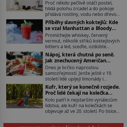
Proč někdo pečlivě otáčí postel,
hlídá polohu zrcadel a do pokoje
přidává rostliny, vodu nebo dřevo?
Feng šuej tvrdí, že domov není jen
Příběhy slavných koktejlů: Kde
soubor zdí a nábytku. Je to prostor,
se vzal Manhattan a Bloody
kterým proudí energie čchi a jeho
Mary?
Promíchejte whiskey, červený
uspořádání může ovlivňovat, jak se
vermut, několik střiků koktejlových
v něm člověk cítí. Feng šuej má
bitters a led, sceďte, ozdobte
kořeny ve staré Číně a jeho historie
koktejlovou třešinkou a tadá…
[…]
Nápoj, která chutná po seně.
Manhattan je tu! A pokud to má být
Jak znechucený Američan
skutečně on, dejte si pozor, ať
vymyslel brčko
Dnes je brčko naprostou
místo klasické americké rye
samozřejmostí. Jenže ještě v 19.
whiskey či klidně bourbonu
století lidé upíjejí limonády i
nepoužijete skotskou whisku. Co
koktejly dutými stébly žita nebo
se stane? Inu, koktejl bude stále
Kufr, který se konečně rozjede.
žitné slámy. Fungují sice dobře,
skvělý, ale už to nebude
Proč lidé čekají na kolečka
mají ale jednu nepříjemnou
Manhattan ale […]
téměř pět tisíc let?
Kolo patří k nejstarším vynálezům
vlastnost po chvíli se rozmáčejí a
lidstva, ale kufr na kolečkách se
nápoji dodávají travnatou příchuť.
objevuje až ve 20. století. Po tisíce
Právě tahle drobná nepříjemnost
let lidé vláčejí těžká zavazadla v
přivede amerického výrobce
rukou, na zádech nebo je nakládají
cigaretových náustků k nápadu,