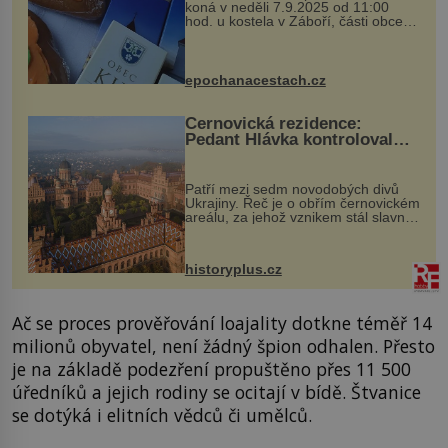
koná v neděli 7.9.2025 od 11:00
hod. u kostela v Záboří, části obce
Kly u Mělníka. V programu naleznete
komentovanou prohlídku kostela,
dobovou hudbu, řemesla, atrakce...
epochanacestach.cz
Černovická rezidence:
Pedant Hlávka kontroloval
každou cihlu
Patří mezi sedm novodobých divů
Ukrajiny. Řeč je o obřím černovickém
areálu, za jehož vznikem stál slavný
český architekt Josef Hlávka. Ten si
na něm dal mimořádně záležet. Jeho
stavební plány by při ...
historyplus.cz
Ač se proces prověřování loajality dotkne téměř 14
milionů obyvatel, není žádný špion odhalen. Přesto
je na základě podezření propuštěno přes 11 500
úředníků a jejich rodiny se ocitají v bídě. Štvanice
se dotýká i elitních vědců či umělců.