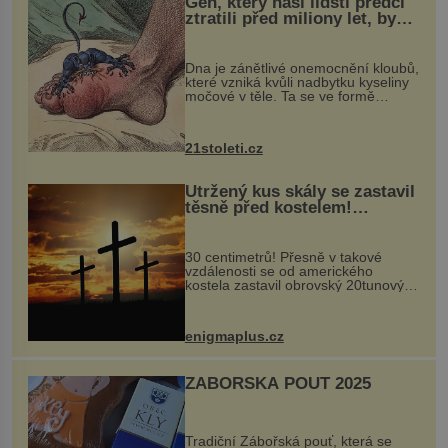
Gen, který naši lidští předci
ztratili před miliony let, by
mohl pomoci s léčbou
„nemoci králů“
Dna je zánětlivé onemocnění kloubů,
které vzniká kvůli nadbytku kyseliny
močové v těle. Ta se ve formě
krystalků ukládá v blízkosti kloubů,
nejčastěji přitom postihuje palce na
nohou, a způsobuje bole...
21stoleti.cz
Utržený kus skály se zastavil
těsně před kostelem!
Ochránila ho boží síla?
30 centimetrů! Přesně v takové
vzdálenosti se od amerického
kostela zastavil obrovský 20tunový
balvan, který se v květnu 2014
nečekaně odtrhl od nedaleké skály
při její demolici. Podle místních stojí
enigmaplus.cz
...
ZÁBOŘSKÁ POUŤ 2025
Tradiční Zábořská pouť, která se