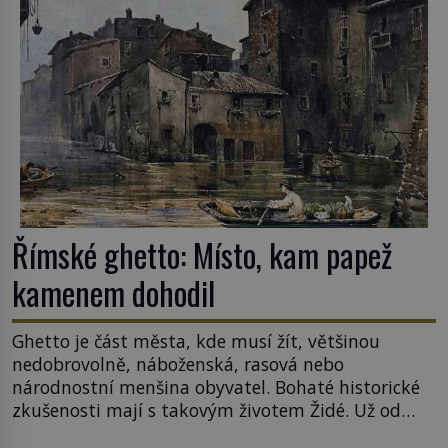
sledoval, když se například procházel uličkami
lotyšské Rigy? Casanova v Pobaltí kontaktoval
tamní zednářské lóže. Nebyl v této oblasti žádným
nováčkem, protože do zednářské […]
Římské ghetto: Místo, kam papež
kamenem dohodil
Ghetto je část města, kde musí žít, většinou
nedobrovolně, náboženská, rasová nebo
národnostní menšina obyvatel. Bohaté historické
zkušenosti mají s takovým životem Židé. Už od
středověku jsou totiž v každou chvíli nuceni v