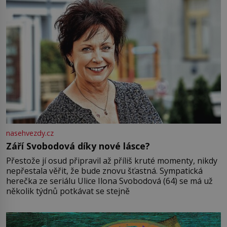
nasehvezdy.cz
Září Svobodová díky nové lásce?
Přestože jí osud připravil až příliš kruté momenty, nikdy
nepřestala věřit, že bude znovu šťastná. Sympatická
herečka ze seriálu Ulice Ilona Svobodová (64) se má už
několik týdnů potkávat se stejně