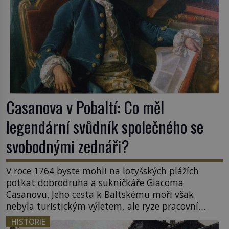
Casanova v Pobaltí: Co měl
legendární svůdník společného se
svobodnými zednáři?
V roce 1764 byste mohli na lotyšských plážích
potkat dobrodruha a sukničkáře Giacoma
Casanovu. Jeho cesta k Baltskému moři však
nebyla turistickým výletem, ale ryze pracovní
cestou se zištnými úmysly. Jaký cíl Casanova
HISTORIE