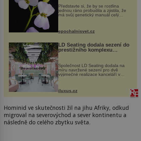
Představte si, že by se rostlina
jednou ráno probudila a zjistila, že
má svůj genetický manuál celý
dvakrát. Přesně to se občas v
přírodě stane – a podle nového
výzkumu to může být pro druhy
epochalnisvet.cz
vstupenka...
LD Seating dodala sezení do
prestižního komplexu
MediaCityUK v Salfordu
Společnost LD Seating dodala na
míru navržené sezení pro dvě
výjimečné realizace kanceláří v
areálu MediaCityUK v anglickém
Salfordu – konkrétně do budov Blue
Tower a Orange Tower. Komplex
iluxus.cz
budov Media...
Hominid ve skutečnosti žil na jihu Afriky, odkud
migroval na severovýchod a sever kontinentu a
následně do celého zbytku světa.