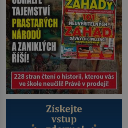
století dříve? Již od starověku
kartografové zakreslovali do map
záhadný kontinent Terra Australis
– Jižní zemi. Proč? Do jisté míry to
byl smysl pro […]