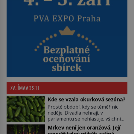
ZAJÍMAVOSTI
Kde se vzala okurková sezóna?
Prostě období, kdy se téměř nic
neděje. Divadla nehrají, v
parlamentu se nehlasuje, všichni
jsou na dovolené a média tak
Mrkev není jen oranžová. Její
nemají o čem mluvit a psát. A
neuvěřitelný příběh začíná