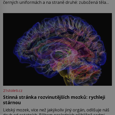
černých uniformách a na straně druhé: zubožená těla
oblečená v chatrných vězeňských hadrech. Co tato
přízračná scéna znamená? Je jaro roku 1945, druhá
světová válka se chýlí ke konci. Jezero Stolpsee
21stoleti.cz
Stinná stránka rozvinutějších mozků: rychleji
stárnou
Lidský mozek, více než jakýkoliv jiný orgán, odlišuje náš
druh od ostatních. Během posledních přibližně sedmi