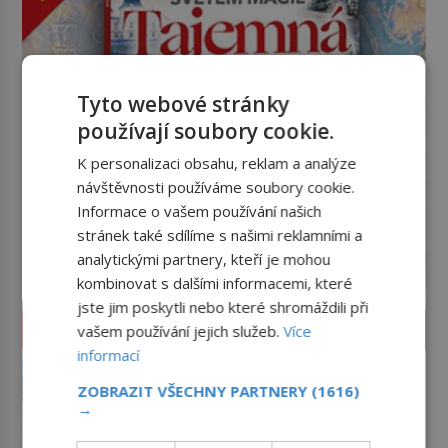
Tyto webové stránky
používají soubory cookie.
K personalizaci obsahu, reklam a analýze
návštěvnosti používáme soubory cookie.
Informace o vašem používání našich
stránek také sdílíme s našimi reklamními a
analytickými partnery, kteří je mohou
kombinovat s dalšími informacemi, které
jste jim poskytli nebo které shromáždili při
ZÁHADY A TAJEMSTVÍ
vašem používání jejich služeb.
Více
informací
Tajemná Sardinie: Proč se na
tomto ostrově nedoporučuje
ZOBRAZIT VŠECHNY PARTNERY
(1616)
pytlovat „mořské brambory“?
→
Až si někdy otevřete krabičku
sardinek či tubu sardelové pasty,