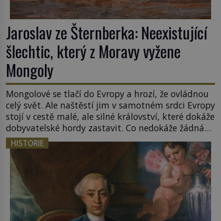
Jaroslav ze Šternberka: Neexistující
šlechtic, který z Moravy vyžene
Mongoly
Mongolové se tlačí do Evropy a hrozí, že ovládnou
celý svět. Ale naštěstí jim v samotném srdci Evropy
stojí v cestě malé, ale silné království, které dokáže
dobyvatelské hordy zastavit. Co nedokáže žádná
z asijských říší, co nedokážou Němci – to dokáže
HISTORIE
český král. Nebo že by ne? Mongolové od roku 1223
postupují podél Kaspického a Azovského moře, […]