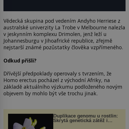
Vědecká skupina pod vedením Andyho Herriese z
australské univerzity La Trobe v Melbourne nalezla
v jeskynním komplexu Drimolen, jenž leží u
Johannesburgu v Jihoafrické republice, zřejmě
nejstarší známé pozůstatky člověka vzpřímeného.
Odkud přišli?
Dřívější předpoklady operovaly s tvrzením, že
Homo erectus pocházel z východní Afriky, na
základě aktuálního výzkumu podloženého novým
objevem by mohlo být vše trochu jinak.
Duplikace genomu u rostlin:
Skrytá genetická zátěž i
evoluční výhoda