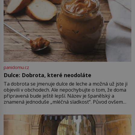
najdeme v rumunské vesnici
Sapanta, nedaleko hranic […]
panidomu.cz
Dulce: Dobrota, které neodoláte
Ta dobrota se jmenuje dulce de leche a možná už jste ji
objevili v obchodech. Ale nepochybujte o tom, že doma
připravená bude ještě lepší. Název je španělský a
znamená jednoduše „mléčná sladkost“. Původ ovšem
není úplně jednoznačný, o autorství této receptury se
pře hned několik latinskoamerických zemí a k tomu
Francie, kde se traduje,