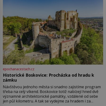
epochanacestach.cz
Historické Boskovice: Procházka od hradu k
zámku
Návštěvou jednoho města si snadno zajistíme program
třeba na celý víkend. Boskovice totiž nabízejí hned dvě
významné architektonické památky, vzdálené od sebe
jen půl kilometru. A tak se vydejme za hradem i za
zámkem do krásné jihomoravské krajiny. Trhová osada