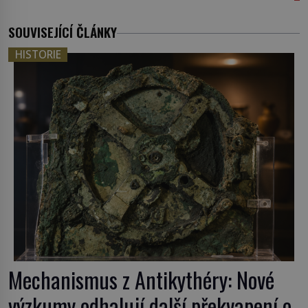
SOUVISEJÍCÍ ČLÁNKY
HISTORIE
Mechanismus z Antikythéry: Nové
výzkumy odhalují další překvapení o