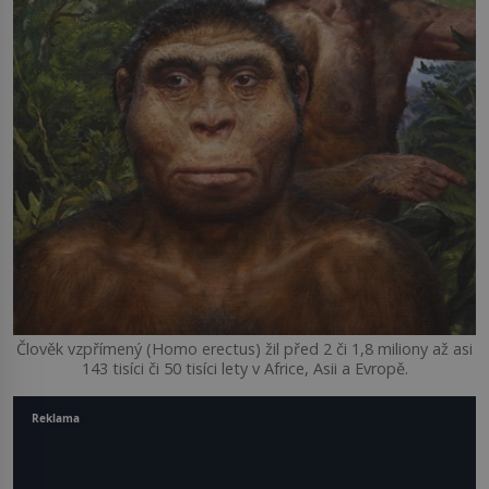
Člověk vzpřímený (Homo erectus) žil před 2 či 1,8 miliony až asi
143 tisíci či 50 tisíci lety v Africe, Asii a Evropě.
Reklama