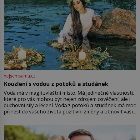
nejsemsama.cz
Kouzlení s vodou z potoků a studánek
Voda má v magii zvláštní místo. Má jedinečné vlastnosti,
které pro vás mohou být nejen zdrojem osvěžení, ale i
duchovní síly a léčení. Voda z potoků a studánek má moc
přinést do vašeho života pozitivní změny a obnovit vaši
energii. Využitím těchto přírodních zdrojů v magii
můžete obohatit své rituály a přinést do svého života
větší harmonii a klid. Je důležité