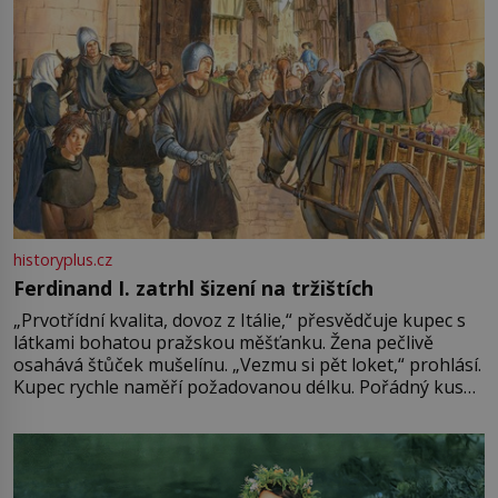
historyplus.cz
Ferdinand I. zatrhl šizení na tržištích
„Prvotřídní kvalita, dovoz z Itálie,“ přesvědčuje kupec s
látkami bohatou pražskou měšťanku. Žena pečlivě
osahává štůček mušelínu. „Vezmu si pět loket,“ prohlásí.
Kupec rychle naměří požadovanou délku. Pořádný kus
mu přitom zůstane za prsty… „Na šaty ho bude málo,
milostpaní. Stačí jenom na sukni,“ zhodnotí švadlena
množství růžového mušelínu. „Ošidili vás, podívejte.“
Vezme do ruky dřevěnou