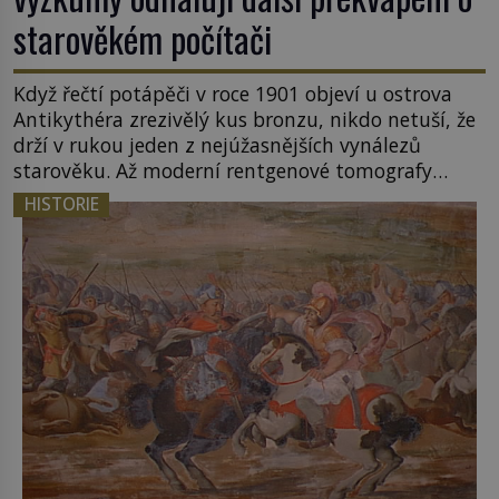
starověkém počítači
Když řečtí potápěči v roce 1901 objeví u ostrova
Antikythéra zrezivělý kus bronzu, nikdo netuší, že
drží v rukou jeden z nejúžasnějších vynálezů
starověku. Až moderní rentgenové tomografy
odhalí desítky ozubených kol ukrytých uvnitř.
HISTORIE
Mechanismus z Antikythéry je dnes považován za
nejstarší známý analogový počítač na světě. Přesto
ani po více než sto letech výzkumu […]