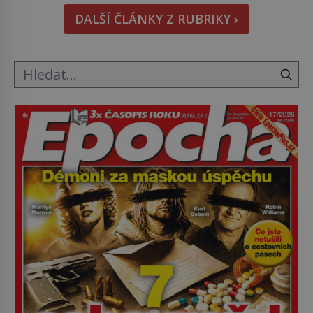
nějakém žít. Mezi ty nejslavnější patří i římské
DALŠÍ ČLÁNKY Z RUBRIKY ›
ghetto založené v roce 1555. Pokud jde o vztah
k Židům, nemá se Řím čím chlubit. […]