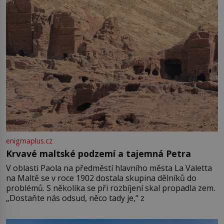
enigmaplus.cz
Krvavé maltské podzemí a tajemná Petra
V oblasti Paola na předměstí hlavního města La Valetta
na Maltě se v roce 1902 dostala skupina dělníků do
problémů. S několika se při rozbíjení skal propadla zem.
„Dostaňte nás odsud, něco tady je,“ z