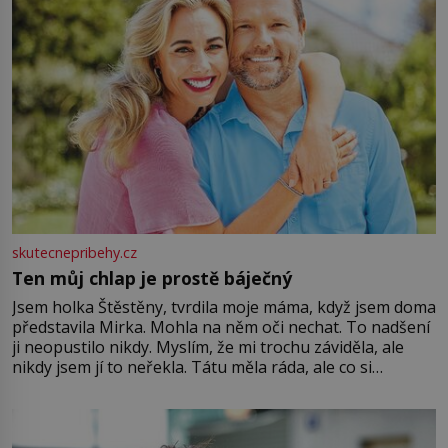
skutecnepribehy.cz
Ten můj chlap je prostě báječný
Jsem holka Štěstěny, tvrdila moje máma, když jsem doma
představila Mirka. Mohla na něm oči nechat. To nadšení
ji neopustilo nikdy. Myslím, že mi trochu záviděla, ale
nikdy jsem jí to neřekla. Tátu měla ráda, ale co si
pamatuji, tak jsme s Mirkem byli zamilovaní mnohem víc.
Jsme spolu moc rádi Tehdy byla jiná doba, když