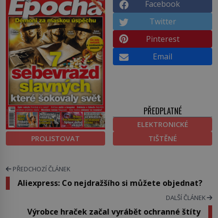
Facebook
Twitter
Pinterest
Email
PŘEDPLATNÉ
ELEKTRONICKÉ
PROLISTOVAT
TIŠTĚNÉ
PŘEDCHOZÍ ČLÁNEK
Aliexpress: Co nejdražšího si můžete objednat?
DALŠÍ ČLÁNEK
Výrobce hraček začal vyrábět ochranné štíty