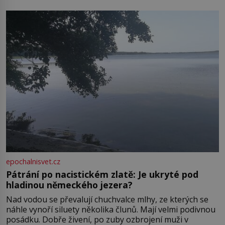
Boskovice na okraji Drahanské vrchoviny vznikla někdy
ve13. století, a už v roce 1313 kronikáři zaznamenali
epochalnisvet.cz
Pátrání po nacistickém zlatě: Je ukryté pod
hladinou německého jezera?
Nad vodou se převalují chuchvalce mlhy, ze kterých se
náhle vynoří siluety několika člunů. Mají velmi podivnou
posádku. Dobře živení, po zuby ozbrojení muži v