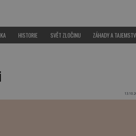
IKA
HISTORIE
SVĚT ZLOČINU
ZÁHADY A TAJEMSTV
i
13.10.2