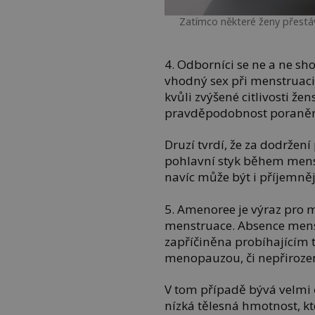
Zatímco některé ženy přestáva
4. Odborníci se ne a ne sh
vhodný sex při menstruaci. 
kvůli zvýšené citlivosti ž
pravděpodobnost poranění 
Druzí tvrdí, že za dodržen
pohlavní styk během mens
navíc může být i příjemněj
5. Amenoree je výraz pro 
menstruace. Absence mens
zapříčiněna probíhajícím 
menopauzou, či nepřiroze
V tom případě bývá velmi č
nízká tělesná hmotnost, k