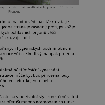
jí menstruovat ve 49 letech, jiné až v 55. Foto:
Pixabay
odnout na odpovědi na otázku, zda je
Jedna strana je zásadně proti, jelikož je
enských pohlavních orgánů větší
a rozvoje infekce.
í přísných hygienických podmínek není
truace vůbec škodlivý, naopak pro ženu
ší.
minimálně tříměsíční vynechání
truace může být buď přirozená, tedy
těhotenstvím, kojením nebo
ná.
asto na vině životní styl, konkrétně velmi
terá přeruší mnoho hormonálních funkcí