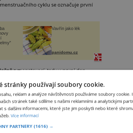
n menstruačního cyklu se označuje první
čba
Vavřín jako lék
novy
í
helmy“
panidomu.cz
olečně s menstruací, tedy v první den
po 14 dnech, kdy ji střídá ovulace.
 stránky používají soubory cookie.
 ovulační, která se v případě
objevuje zhruba 14. den cyklu a trvá asi
bsahu, reklam a analýze návštěvnosti používáme soubory cookie. 
šich stránek také sdílíme s našimi reklamními a analytickými partn
s dalšími informacemi, které jste jim poskytli nebo které shromá
e zbytek folikulu přeměňuje ve žluté
lužeb.
Více informací
rogesteron.
CHNY PARTNERY
(1616) →
a pozná podle tělesných a psychických