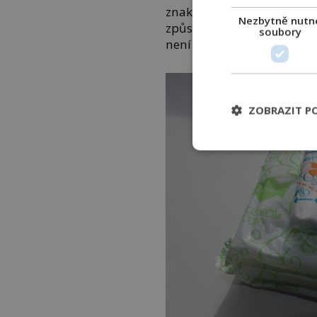
znaků. Každá žena prožív
Nezbytně nutn
způsobem, podle odborníků
soubory
není tedy možné přesně urč
ZOBRAZIT P