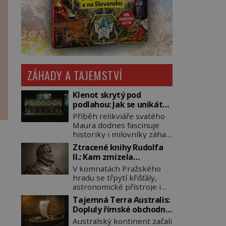
ZÁHADY A TAJEMSTVÍ
Klenot skrytý pod
podlahou: Jak se unikátní
románský poklad dostal
Příběh relikviáře svatého
do zapadlého Bečova?
Maura dodnes fascinuje
historiky i milovníky záhad
po celém světě. Tato
Ztracené knihy Rudolfa
románská zlatnická
II.: Kam zmizela
památka ze 13. století je
nejzáhadnější knihovna
V komnatách Pražského
po českých korunovačních
Evropy?
hradu se třpytí křišťály,
klenotech druhým
astronomické přístroje i
nejcennějším movitým
podivné alchymistické
majetkem v České
Tajemná Terra Australis:
rukopisy. Císař Rudolf II.
republice. Přestože byl
Dopluly římské obchodní
shromažďuje vše, co
klenot v roce 1985 po
lodě až do Austrálie?
Australský kontinent začali
souvisí s tajemstvím
dramatickém pátrání