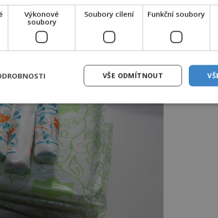
á premenstruační syndrom jiným
é
Výkonové
Soubory cílení
Funkční soubory
 navíc existuje až 300 různých projevů,
soubory
it, jaké příznaky se vyskytnou a které ne.
ODROBNOSTI
VŠE ODMÍTNOUT
VŠ