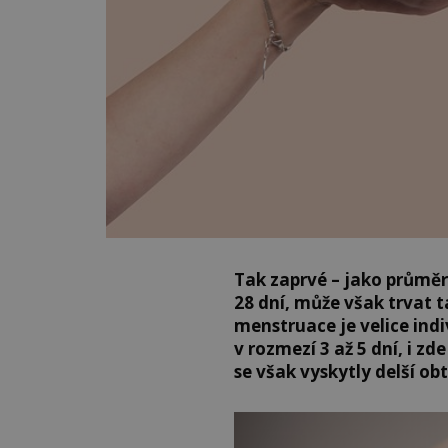
Tak zaprvé – jako průmě
28 dní, může však trvat t
menstruace je velice ind
v rozmezí 3 až 5 dní, i z
se však vyskytly delší obt