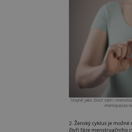
Stejně jako život sám i menstru
menopauza neb
2. Ženský cyklus je možné 
čtyři fáze menstruačního c