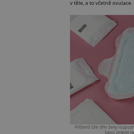
v těle, a to včetně ovulace.
Přičemž čím dřív ženy rozpozna
šanci zmírnit 