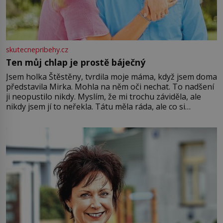
skutecnepribehy.cz
Ten můj chlap je prostě báječný
Jsem holka Štěstěny, tvrdila moje máma, když jsem doma
představila Mirka. Mohla na něm oči nechat. To nadšení
ji neopustilo nikdy. Myslím, že mi trochu záviděla, ale
nikdy jsem jí to neřekla. Tátu měla ráda, ale co si
pamatuji, tak jsme s Mirkem byli zamilovaní mnohem víc.
Jsme spolu moc rádi Tehdy byla jiná doba, když