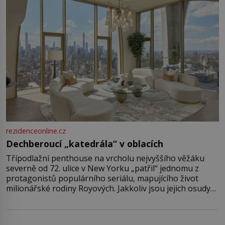
rezidenceonline.cz
Dechberoucí „katedrála“ v oblacích
Třípodlažní penthouse na vrcholu nejvyššího věžáku
severně od 72. ulice v New Yorku „patřil“ jednomu z
protagonistů populárního seriálu, mapujícího život
milionářské rodiny Royových. Jakkoliv jsou jejich osudy
fiktivní, nemovitosti, v nichž „žijí“, jsou velmi reálné.
Ohromující luxusní byt s pěti ložnicemi, čtyřmi
koupelnami a výhledem na Husdon Yards je přitom