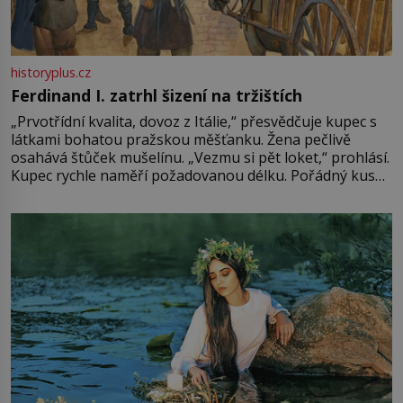
historyplus.cz
Ferdinand I. zatrhl šizení na tržištích
„Prvotřídní kvalita, dovoz z Itálie,“ přesvědčuje kupec s
látkami bohatou pražskou měšťanku. Žena pečlivě
osahává štůček mušelínu. „Vezmu si pět loket,“ prohlásí.
Kupec rychle naměří požadovanou délku. Pořádný kus
mu přitom zůstane za prsty… „Na šaty ho bude málo,
milostpaní. Stačí jenom na sukni,“ zhodnotí švadlena
množství růžového mušelínu. „Ošidili vás, podívejte.“
Vezme do ruky dřevěnou