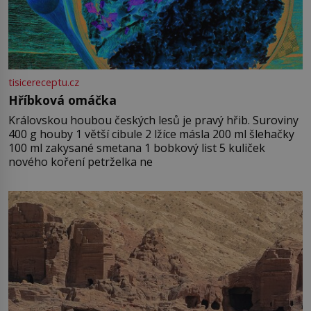
tisicereceptu.cz
Hříbková omáčka
Královskou houbou českých lesů je pravý hřib. Suroviny
400 g houby 1 větší cibule 2 lžíce másla 200 ml šlehačky
100 ml zakysané smetana 1 bobkový list 5 kuliček
nového koření petrželka ne