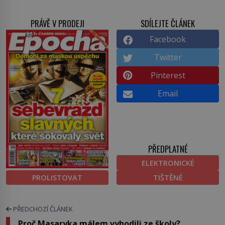
PRÁVĚ V PRODEJI
SDÍLEJTE ČLÁNEK
Facebook
Twitter
Pinterest
Email
PŘEDPLATNÉ
ELEKTRONICKÉ
PROLISTOVAT
TIŠTĚNÉ
PŘEDCHOZÍ ČLÁNEK
Proč Masaryka málem vyhodili ze školy?