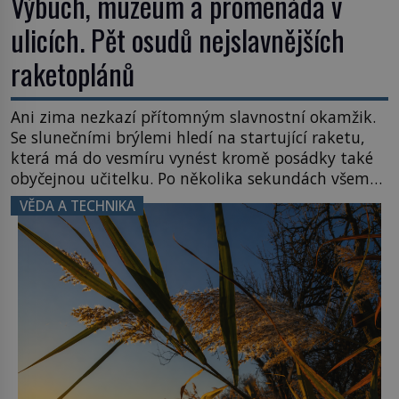
Výbuch, muzeum a promenáda v
ulicích. Pět osudů nejslavnějších
raketoplánů
Ani zima nezkazí přítomným slavnostní okamžik.
Se slunečními brýlemi hledí na startující raketu,
která má do vesmíru vynést kromě posádky také
obyčejnou učitelku. Po několika sekundách všem
ztuhnou úsměvy, stroj totiž exploduje. Jejich
VĚDA A TECHNIKA
konstrukce není z levného kraje, daňové
poplatníky stojí miliardy dolarů. Na druhou stranu
zvládnou jen představitelné věci. Na malé kousky
Název: Columbia První […]