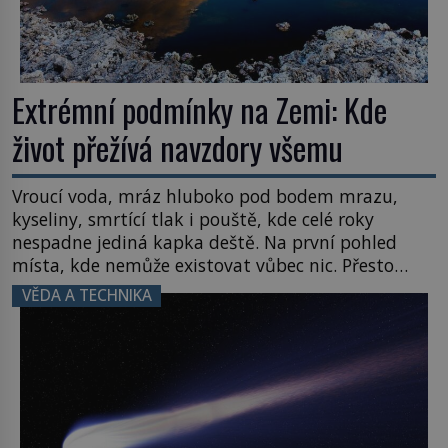
Extrémní podmínky na Zemi: Kde
život přežívá navzdory všemu
Vroucí voda, mráz hluboko pod bodem mrazu,
kyseliny, smrtící tlak i pouště, kde celé roky
nespadne jediná kapka deště. Na první pohled
místa, kde nemůže existovat vůbec nic. Přesto
právě tady vědci objevují organismy, které
VĚDA A TECHNIKA
posouvají hranice života. Každý nový nález mění
naše představy o tom, co všechno dokáže příroda a
napovídá, kde bychom jednou […]