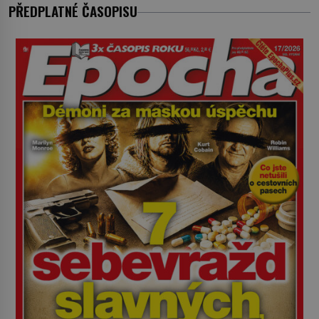
jenom jednou z nemovitostí
PŘEDPLATNÉ ČASOPISU