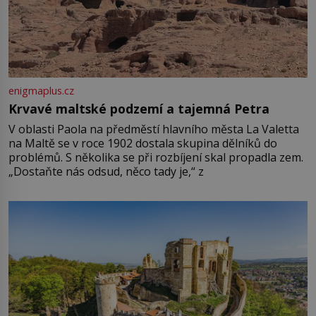
enigmaplus.cz
Krvavé maltské podzemí a tajemná Petra
V oblasti Paola na předměstí hlavního města La Valetta
na Maltě se v roce 1902 dostala skupina dělníků do
problémů. S několika se při rozbíjení skal propadla zem.
„Dostaňte nás odsud, něco tady je,“ z