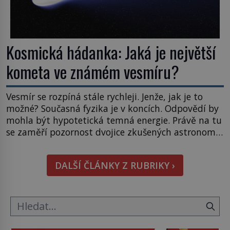
Kosmická hádanka: Jaká je největší
kometa ve známém vesmíru?
Vesmír se rozpíná stále rychleji. Jenže, jak je to
možné? Současná fyzika je v koncích. Odpovědí by
mohla být hypotetická temná energie. Právě na tu
se zaměří pozornost dvojice zkušených astronomů.
Namísto ní ale objeví něco mnohem
hmatatelnějšího. Naprosto rekordní kometu!
DALŠÍ ČLÁNKY Z RUBRIKY ›
Astronomové Pedro Bernardinelli a Gary Bernstein
mravenčí prací zkoumají archivní snímky v rámci
Průzkumu temné energie […]