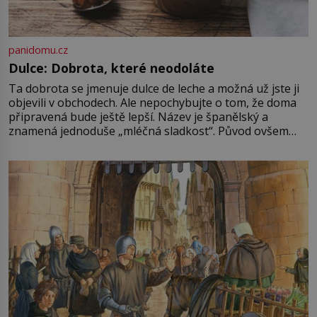
panidomu.cz
Dulce: Dobrota, které neodoláte
Ta dobrota se jmenuje dulce de leche a možná už jste ji
objevili v obchodech. Ale nepochybujte o tom, že doma
připravená bude ještě lepší. Název je španělský a
znamená jednoduše „mléčná sladkost“. Původ ovšem
není úplně jednoznačný, o autorství této receptury se
pře hned několik latinskoamerických zemí a k tomu
Francie, kde se traduje,