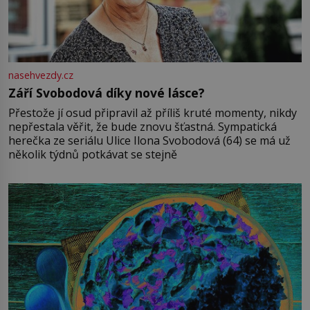
nasehvezdy.cz
Září Svobodová díky nové lásce?
Přestože jí osud připravil až příliš kruté momenty, nikdy
nepřestala věřit, že bude znovu šťastná. Sympatická
herečka ze seriálu Ulice Ilona Svobodová (64) se má už
několik týdnů potkávat se stejně