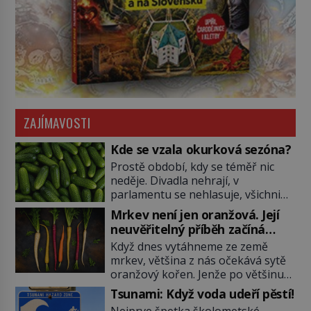
ZAJÍMAVOSTI
Kde se vzala okurková sezóna?
Prostě období, kdy se téměř nic
neděje. Divadla nehrají, v
parlamentu se nehlasuje, všichni
jsou na dovolené a média tak
Mrkev není jen oranžová. Její
nemají o čem mluvit a psát. A
neuvěřitelný příběh začíná
vymýšlejí si proto témata, které
fialovou barvou
Když dnes vytáhneme ze země
nikoho nezajímají. Proč je však ona
mrkev, většina z nás očekává sytě
letní doba spojovaná zrovna s
oranžový kořen. Jenže po většinu
okurkami? Okurkovou sezónu
své historie je mrkev všechno
známe už od poloviny 19. století,
Tsunami: Když voda udeří pěstí!
možné, jen ne oranžová. Je fialová,
ovšem jako Češi […]
Nejprve špetka školometské