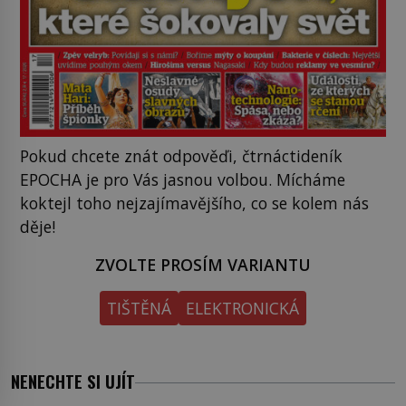
Pokud chcete znát odpověďi, čtrnáctideník
EPOCHA je pro Vás jasnou volbou. Mícháme
koktejl toho nejzajímavějšího, co se kolem nás
děje!
ZVOLTE PROSÍM VARIANTU
TIŠTĚNÁ
ELEKTRONICKÁ
NENECHTE SI UJÍT