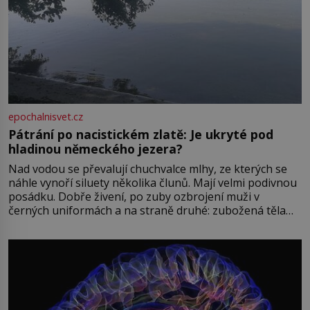
epochalnisvet.cz
Pátrání po nacistickém zlatě: Je ukryté pod
hladinou německého jezera?
Nad vodou se převalují chuchvalce mlhy, ze kterých se
náhle vynoří siluety několika člunů. Mají velmi podivnou
posádku. Dobře živení, po zuby ozbrojení muži v
černých uniformách a na straně druhé: zubožená těla
oblečená v chatrných vězeňských hadrech. Co tato
přízračná scéna znamená? Je jaro roku 1945, druhá
světová válka se chýlí ke konci. Jezero Stolpsee