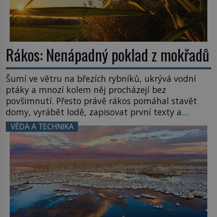
Rákos: Nenápadný poklad z mokřadů
Šumí ve větru na březích rybníků, ukrývá vodní
ptáky a mnozí kolem něj procházejí bez
povšimnutí. Přesto právě rákos pomáhal stavět
domy, vyrábět lodě, zapisovat první texty a
inspiroval řadu pověstí. Tato skromná, ale
VĚDA A TECHNIKA
užitečná rostlina provází člověka už tisíce let.
Většina lidí vnímá rákos jen jako obyčejnou kulisu
letního koupání. Stačí se však podívat […]