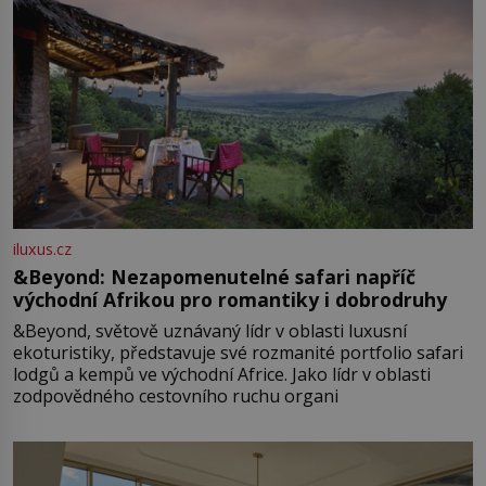
iluxus.cz
&Beyond: Nezapomenutelné safari napříč
východní Afrikou pro romantiky i dobrodruhy
&Beyond, světově uznávaný lídr v oblasti luxusní
ekoturistiky, představuje své rozmanité portfolio safari
lodgů a kempů ve východní Africe. Jako lídr v oblasti
zodpovědného cestovního ruchu organi