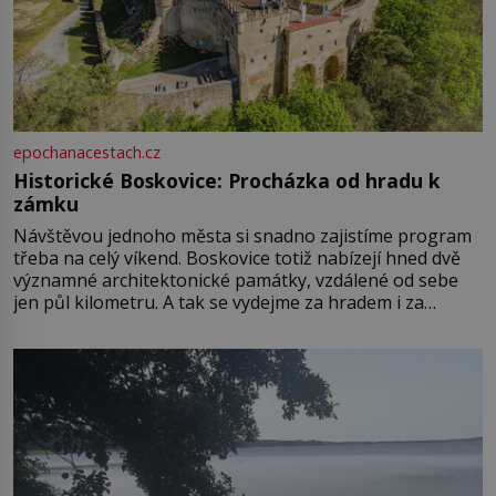
epochanacestach.cz
Historické Boskovice: Procházka od hradu k
zámku
Návštěvou jednoho města si snadno zajistíme program
třeba na celý víkend. Boskovice totiž nabízejí hned dvě
významné architektonické památky, vzdálené od sebe
jen půl kilometru. A tak se vydejme za hradem i za
zámkem do krásné jihomoravské krajiny. Trhová osada
Boskovice na okraji Drahanské vrchoviny vznikla někdy
ve13. století, a už v roce 1313 kronikáři zaznamenali