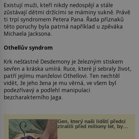
Existují muži, kteří nikdy nedospějí a stále
zůstávají dětmi držícími se máminy sukně. Právě
ti trpí syndromem Petera Pana. Řada příznaků
této poruchy byla patrná například u zpěváka
Michaela Jacksona.
Othellův syndrom
Krk nešťastné Desdemony je železným stiskem
sevřen a kráska umírá. Ruce, které jí sebraly život,
patří jejímu manželovi Othellovi. Ten nechtěl
vidět, že jeho žena je mu věrná, ve všem byl
podezřívavý a podlehl manipulaci
bezcharakterního Jaga.
Gen, který naši lidští předci
ztratili před miliony let, by
mohl pomoci s léčbou
„nemoci králů“