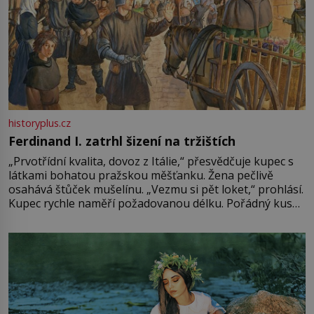
historyplus.cz
Ferdinand I. zatrhl šizení na tržištích
„Prvotřídní kvalita, dovoz z Itálie,“ přesvědčuje kupec s
látkami bohatou pražskou měšťanku. Žena pečlivě
osahává štůček mušelínu. „Vezmu si pět loket,“ prohlásí.
Kupec rychle naměří požadovanou délku. Pořádný kus
mu přitom zůstane za prsty… „Na šaty ho bude málo,
milostpaní. Stačí jenom na sukni,“ zhodnotí švadlena
množství růžového mušelínu. „Ošidili vás, podívejte.“
Vezme do ruky dřevěnou