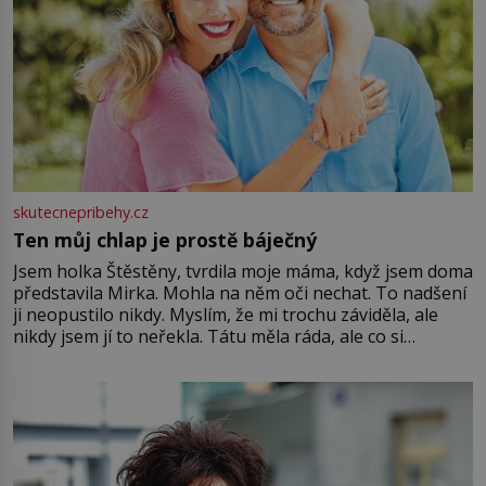
skutecnepribehy.cz
Ten můj chlap je prostě báječný
Jsem holka Štěstěny, tvrdila moje máma, když jsem doma
představila Mirka. Mohla na něm oči nechat. To nadšení
ji neopustilo nikdy. Myslím, že mi trochu záviděla, ale
nikdy jsem jí to neřekla. Tátu měla ráda, ale co si
pamatuji, tak jsme s Mirkem byli zamilovaní mnohem víc.
Jsme spolu moc rádi Tehdy byla jiná doba, když