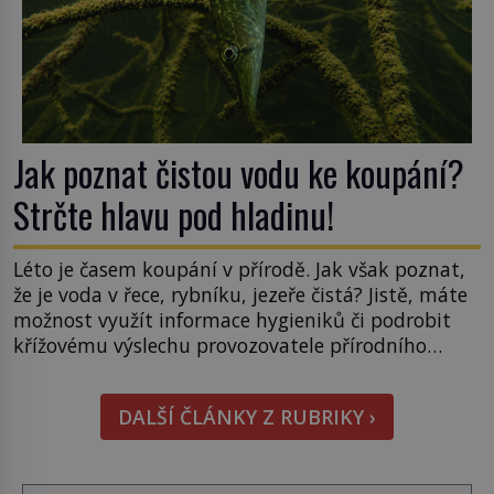
Jak poznat čistou vodu ke koupání?
Strčte hlavu pod hladinu!
Léto je časem koupání v přírodě. Jak však poznat,
že je voda v řece, rybníku, jezeře čistá? Jistě, máte
možnost využít informace hygieniků či podrobit
křížovému výslechu provozovatele přírodního
koupaliště. Existuje ale ještě jiná alternativa. Jaká?
Podívat se pod hladinu a zjistit, kdo si onu
DALŠÍ ČLÁNKY Z RUBRIKY ›
konkrétní vodní lokalitu oblíbil už dávno před
vámi. Říká se jim bioindikátory […]