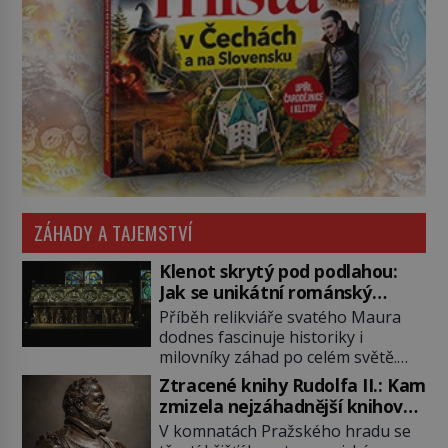
ZÁHADY A TAJEMSTVÍ
Klenot skrytý pod podlahou:
Jak se unikátní románský
poklad dostal do zapadlého
Příběh relikviáře svatého Maura
Bečova?
dodnes fascinuje historiky i
milovníky záhad po celém světě.
Tato románská zlatnická památka
Ztracené knihy Rudolfa II.: Kam
ze 13. století je po českých
zmizela nejzáhadnější knihovna
korunovačních klenotech druhým
Evropy?
V komnatách Pražského hradu se
nejcennějším movitým majetkem v