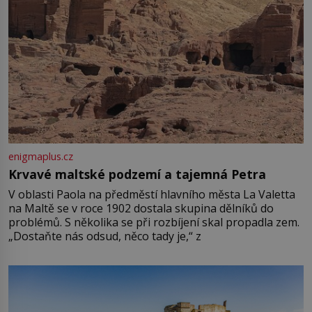
enigmaplus.cz
Krvavé maltské podzemí a tajemná Petra
V oblasti Paola na předměstí hlavního města La Valetta
na Maltě se v roce 1902 dostala skupina dělníků do
problémů. S několika se při rozbíjení skal propadla zem.
„Dostaňte nás odsud, něco tady je,“ z