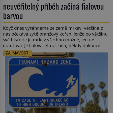
neuvěřitelný příběh začíná fialovou
barvou
Když dnes vytáhneme ze země mrkev, většina z
nás očekává sytě oranžový kořen. Jenže po většinu
své historie je mrkev všechno možné, jen ne
oranžová. Je fialová, žlutá, bílá, někdy dokonce
téměř černá. Až díky stovkám let pečlivého
ZAJÍMAVOSTI
šlechtění se z ní stává zelenina, bez které si českou
zahradu ani nedokážeme představit. Její příběh je
[…]