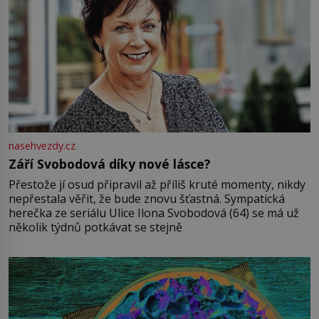
nasehvezdy.cz
Září Svobodová díky nové lásce?
Přestože jí osud připravil až příliš kruté momenty, nikdy
nepřestala věřit, že bude znovu šťastná. Sympatická
herečka ze seriálu Ulice Ilona Svobodová (64) se má už
několik týdnů potkávat se stejně