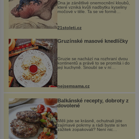
Dna je zánětlivé onemocnění kloubů,
které vzniká kvůli nadbytku kyseliny
močové v těle. Ta se ve formě
krystalků ukládá v blízkosti kloubů,
nejčastěji přitom postihuje palce na
nohou, a způsobuje bole...
21stoleti.cz
Gruzínské masové knedlíčky
Gruzie se nachází na rozhraní dvou
kontinentů a právě to se promítá i do
její kuchyně. Snoubí se v ní
evropské a asijské chutě a díky tomu
vznikají rozmanité a chuťově bohaté
pokrmy, které rozhodně st...
nejsemsama.cz
Balkánské recepty, dobroty z
dovolené
Měli jste se krásně, ochutnali jste
zajímavé pokrmy a rádi byste si ten
zážitek zopakovali? Není nic
snazšího. Pljeskavica (10 porcí)
Možná jste ji ochutnali na dovolené v