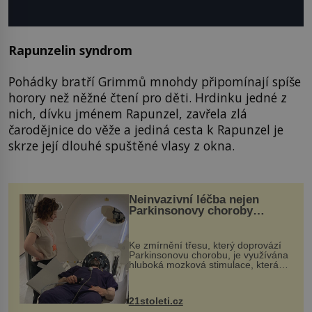
Rapunzelin syndrom
Pohádky bratří Grimmů mnohdy připomínají spíše
horory než něžné čtení pro děti. Hrdinku jedné z
nich, dívku jménem Rapunzel, zavřela zlá
čarodějnice do věže a jediná cesta k Rapunzel je
skrze její dlouhé spuštěné vlasy z okna.
Neinvazivní léčba nejen
Parkinsonovy choroby
pomocí ultrazvukové
„helmy“
Ke zmírnění třesu, který doprovází
Parkinsonovu chorobu, je využívána
hluboká mozková stimulace, která
však vyžaduje vysoce invazivní
zákrok. Ultrazvuk zase není vhodný
k dostatečně přesnému zacílení ...
21stoleti.cz