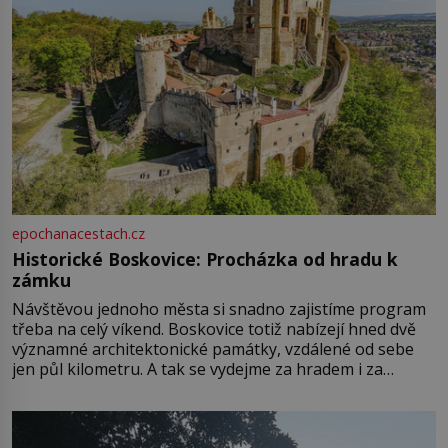
epochanacestach.cz
Historické Boskovice: Procházka od hradu k
zámku
Návštěvou jednoho města si snadno zajistíme program
třeba na celý víkend. Boskovice totiž nabízejí hned dvě
významné architektonické památky, vzdálené od sebe
jen půl kilometru. A tak se vydejme za hradem i za
zámkem do krásné jihomoravské krajiny. Trhová osada
Boskovice na okraji Drahanské vrchoviny vznikla někdy
ve13. století, a už v roce 1313 kronikáři zaznamenali