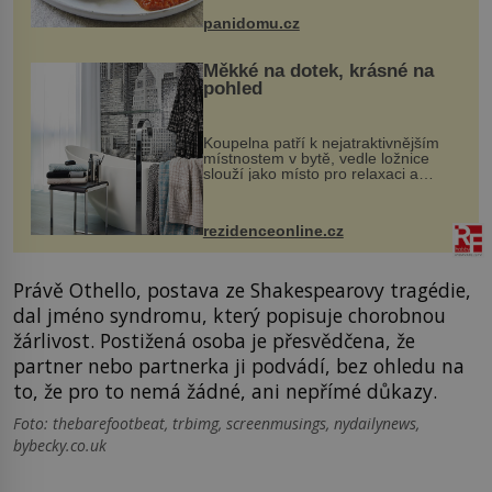
bývalé Jugoslávii, lze ji vi...
panidomu.cz
Měkké na dotek, krásné na
pohled
Koupelna patří k nejatraktivnějším
místnostem v bytě, vedle ložnice
slouží jako místo pro relaxaci a
odpočinek. Koupelnový textil –
ručníky, osušky a koberečky –
mohou jako mávnutím kouzelného
rezidenceonline.cz
proutku...
Právě Othello, postava ze Shakespearovy tragédie,
dal jméno syndromu, který popisuje chorobnou
žárlivost. Postižená osoba je přesvědčena, že
partner nebo partnerka ji podvádí, bez ohledu na
to, že pro to nemá žádné, ani nepřímé důkazy.
Foto: thebarefootbeat, trbimg, screenmusings, nydailynews,
bybecky.co.uk