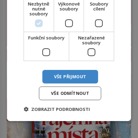
Nezbytně
Výkonové
Soubory
nutné
soubory
cílení
soubory
Funkční soubory
Nezařazené
soubory
PROLISTOVAT ČASOPIS
reklama
VŠE PŘIJMOUT
VŠE ODMÍTNOUT
ZOBRAZIT PODROBNOSTI