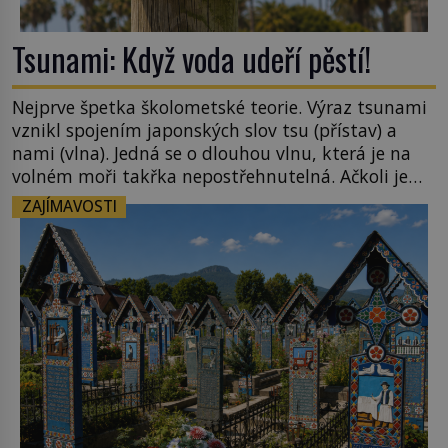
Tsunami: Když voda udeří pěstí!
Nejprve špetka školometské teorie. Výraz tsunami
vznikl spojením japonských slov tsu (přístav) a
nami (vlna). Jedná se o dlouhou vlnu, která je na
volném moři takřka nepostřehnutelná. Ačkoli je
vlnová délka tsunami i 300 kilometrů, výška vlny
ZAJÍMAVOSTI
na volném moři je maximálně 1,5 metru. Máme se
podobné obří vlny obávat i v Evropě? Vznik
tsunami si […]