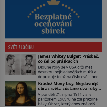
SVĚT ZLOČINU
James Whitey Bulger: Práskač,
co šel po práskačích
Dlouhé roky se v USA drží mezi
desítkou nejhledanějších mužů a
dopracuje to až na číslo dvě – hned
po Usámovi bin Ládinovi (1957–
Krádež Mony Lisy: Nejslavnější
2011). To je James „Whitey“ Bulger
obraz světa zůstane dva roky
(1929–2018) viněný ze spoluúčasti
nezvěstný
V pondělí 21. srpna 1911 visí v
na 19 vraždách, vydírání a lichvy. A
pařížském Louvru na zdi prázdné
samozřejmě, krom toho je ještě
háky. Obraz, který dnes zná celý
drogový dealer, který neváhá