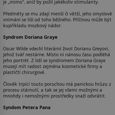
je „mimo“, aniž by požil jakékoliv stimulanty.
Předměty se mu zdají menší či větší, jeho smyslové
vnímání se liší od toho běžného. Příčinou může být
kupříkladu mozkový nádor.
Syndrom Doriana Graye
Oscar Wilde vdechl literární život Dorianu Greyovi,
jehož tvář nestárne. Místo ní nánosu času podléhá
jeho portrét. Z lidí se syndromem Doriana Graye
musejí mít radost zejména kosmetické firmy a
plastičtí chirurgové.
Člověk trpící touto poruchou má panickou hrůzu z
procesu stárnutí, a tak se jej všemi možnými a
mnohdy i nemožnými prostředky snaží odvrátit.
Syndom Petera Pana