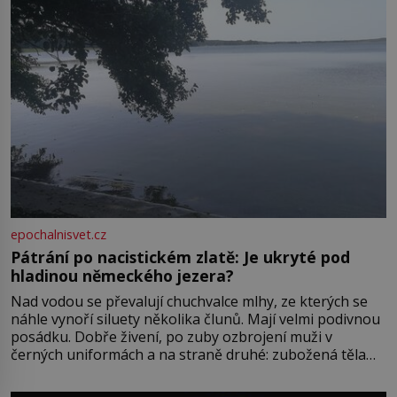
epochalnisvet.cz
Pátrání po nacistickém zlatě: Je ukryté pod
hladinou německého jezera?
Nad vodou se převalují chuchvalce mlhy, ze kterých se
náhle vynoří siluety několika člunů. Mají velmi podivnou
posádku. Dobře živení, po zuby ozbrojení muži v
černých uniformách a na straně druhé: zubožená těla
oblečená v chatrných vězeňských hadrech. Co tato
přízračná scéna znamená? Je jaro roku 1945, druhá