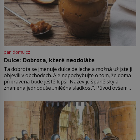
panidomu.cz
Dulce: Dobrota, které neodoláte
Ta dobrota se jmenuje dulce de leche a možná už jste ji
objevili v obchodech. Ale nepochybujte o tom, že doma
připravená bude ještě lepší. Název je španělský a
znamená jednoduše „mléčná sladkost“. Původ ovšem
není úplně jednoznačný, o autorství této receptury se
pře hned několik latinskoamerických zemí a k tomu
Francie, kde se traduje,