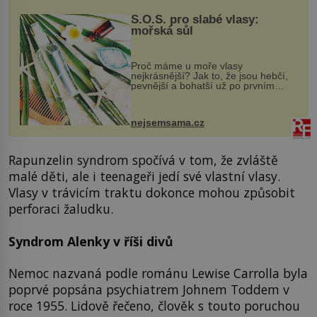
S.O.S. pro slabé vlasy:
mořská sůl
Proč máme u moře vlasy
nejkrásnější? Jak to, že jsou hebčí,
pevnější a bohatší už po prvním
vykoupání? Protože sůl obsažená v
mořské vodě má blahodárný vliv.
Nejen na tělo a pokožku, ale i na
nejsemsama.cz
vlasy. ...
Rapunzelin syndrom spočívá v tom, že zvláště
malé děti, ale i teenageři jedí své vlastní vlasy.
Vlasy v trávicím traktu dokonce mohou způsobit
perforaci žaludku.
Syndrom Alenky v říši divů
Nemoc nazvaná podle románu Lewise Carrolla byla
poprvé popsána psychiatrem Johnem Toddem v
roce 1955. Lidově řečeno, člověk s touto poruchou