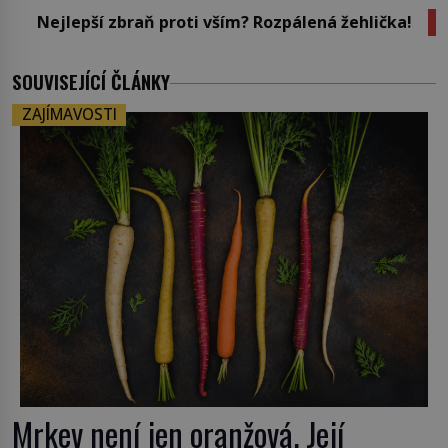
Nejlepší zbraň proti vším? Rozpálená žehlička!
SOUVISEJÍCÍ ČLÁNKY
ZAJÍMAVOSTI
Mrkev není jen oranžová. Její