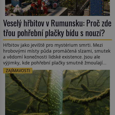
Veselý hřbitov v Rumunsku: Proč zde
třou pohřební plačky bídu s nouzí?
Hřbitov jako jeviště pro mystérium smrti. Mezi
hrobovými místy půda promáčená slzami, smutek
a vědomí konečnosti lidské existence. Jsou ale
výjimky, kde pohřební plačky smutně žmoulají
kapesníky nikoli při smutečním obřadu, ale při
ZAJÍMAVOSTI
pohledu na výši vyměřené podpory
v nezaměstnanosti. Kam vás pozveme? Unikátní
hřbitov, který si vysloužil název „Veselý“, najdeme
v rumunské vesnici Sapanta, nedaleko hranic […]