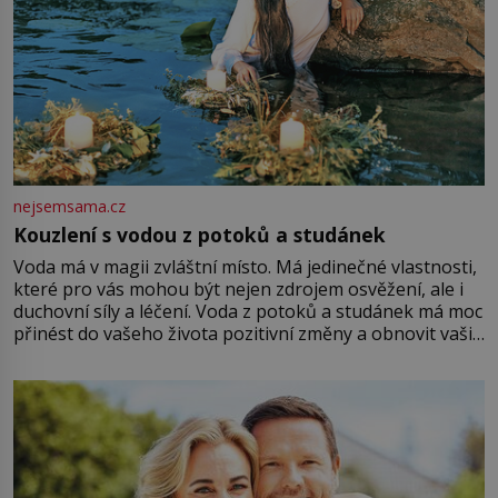
nejsemsama.cz
Kouzlení s vodou z potoků a studánek
Voda má v magii zvláštní místo. Má jedinečné vlastnosti,
které pro vás mohou být nejen zdrojem osvěžení, ale i
duchovní síly a léčení. Voda z potoků a studánek má moc
přinést do vašeho života pozitivní změny a obnovit vaši
energii. Využitím těchto přírodních zdrojů v magii
můžete obohatit své rituály a přinést do svého života
větší harmonii a klid. Je důležité