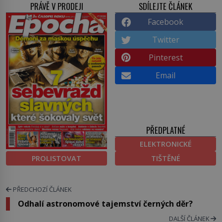
PRÁVĚ V PRODEJI
SDÍLEJTE ČLÁNEK
Facebook
Twitter
Pinterest
Email
PŘEDPLATNÉ
ELEKTRONICKÉ
PROLISTOVAT
TIŠTĚNÉ
PŘEDCHOZÍ ČLÁNEK
Odhalí astronomové tajemství černých děr?
DALŠÍ ČLÁNEK