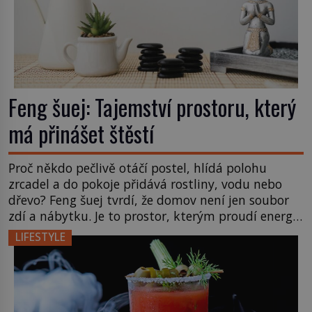
Feng šuej: Tajemství prostoru, který
má přinášet štěstí
Proč někdo pečlivě otáčí postel, hlídá polohu
zrcadel a do pokoje přidává rostliny, vodu nebo
dřevo? Feng šuej tvrdí, že domov není jen soubor
zdí a nábytku. Je to prostor, kterým proudí energie
čchi a jeho uspořádání může ovlivňovat, jak se v
LIFESTYLE
něm člověk cítí. Feng šuej má kořeny ve staré Číně
a jeho historie […]