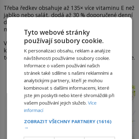
Třeba ředkev obsahuje až 135× více vitaminu E než
jablko nebo salát, dodá až 30 % doporučené denní
dávky vitaminu C a celou škálu antioxidantů,
minerálů a dalších esenciálních prvků.
Tyto webové stránky
používají soubory cookie.
Vše je ekologické, recyklovatelné,
kompostovatelné. Vše je spárovatelné s mobilním
K personalizaci obsahu, reklam a analýze
telefonem přes Wi-fi. A intuitivní a v českém jazyce.
návštěvnosti používáme soubory cookie.
Informace o vašem používání našich
stránek také sdílíme s našimi reklamními a
analytickými partnery, kteří je mohou
kombinovat s dalšími informacemi, které
jste jim poskytli nebo které shromáždili při
vašem používání jejich služeb.
Více
informací
ZOBRAZIT VŠECHNY PARTNERY
(1616)
→