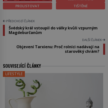
PROLISTOVAT
TIŠTĚNÉ
PŘEDCHOZÍ ČLÁNEK
Švédský král vstoupil do války kvůli vzpurným
Magdeburčanům
DALŠÍ ČLÁNEK
Objevení Tarxienu: Proč rolníci nadávají na
starověký chrám?
SOUVISEJÍCÍ ČLÁNKY
LIFESTYLE