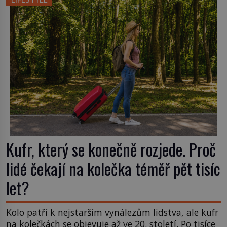
příchuť. Právě tahle drobná nepříjemnost přivede
amerického výrobce cigaretových náustků k
nápadu, který změní způsob pití po celém […]
Kufr, který se konečně rozjede. Proč
lidé čekají na kolečka téměř pět tisíc
let?
Kolo patří k nejstarším vynálezům lidstva, ale kufr
na kolečkách se objevuje až ve 20. století. Po tisíce