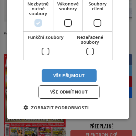
Nezbytně
Výkonové
Soubory
nutné
soubory
cílení
soubory
Zahradničení je teď i pro geeky. Foto: LeafLearn
Foto:
Funkční soubory
Nezařazené
soubory
PRÁVĚ V PRODEJI
SDÍLEJTE ČLÁNEK
Facebook
Twitter
VŠE PŘIJMOUT
Pinterest
VŠE ODMÍTNOUT
Email
ZOBRAZIT PODROBNOSTI
PŘEDPLATNÉ
ELEKTRONICKÉ