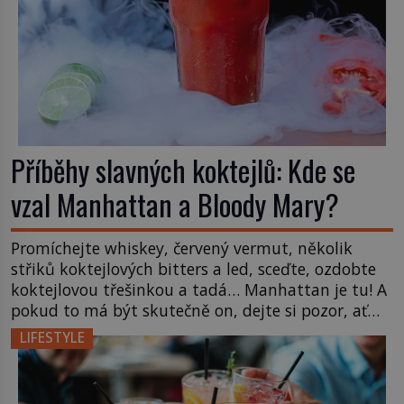
Příběhy slavných koktejlů: Kde se
vzal Manhattan a Bloody Mary?
Promíchejte whiskey, červený vermut, několik
střiků koktejlových bitters a led, sceďte, ozdobte
koktejlovou třešinkou a tadá… Manhattan je tu! A
pokud to má být skutečně on, dejte si pozor, ať
místo klasické americké rye whiskey či klidně
LIFESTYLE
bourbonu nepoužijete skotskou whisku. Co se
stane? Inu, koktejl bude stále skvělý, ale už to
nebude Manhattan ale […]