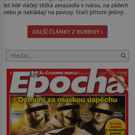
let lidé vláčejí těžká zavazadla v rukou, na zádech
nebo je nakládají na povozy. Stačí přitom jediný
nápad, připevnit ke kufru kolečka. Jenže právě ten
nikdo dlouho nedostane. Až jednou se na letišti
DALŠÍ ČLÁNKY Z RUBRIKY ›
ozve věta, která změní […]