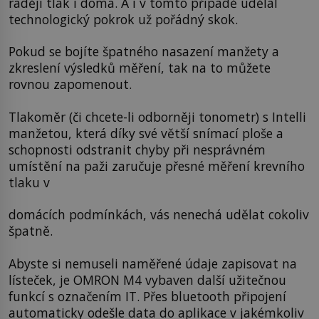
raději tlak i doma. A i v tomto případě udělal
technologický pokrok už pořádný skok.
Pokud se bojíte špatného nasazení manžety a
zkreslení výsledků měření, tak na to můžete
rovnou zapomenout.
Tlakoměr (či chcete-li odborněji tonometr) s Intelli
manžetou, která díky své větší snímací ploše a
schopnosti odstranit chyby při nesprávném
umístění na paži zaručuje přesné měření krevního
tlaku v
domácích podmínkách, vás nenechá udělat cokoliv
špatně.
Abyste si nemuseli naměřené údaje zapisovat na
lísteček, je OMRON M4 vybaven další užitečnou
funkcí s označením IT. Přes bluetooth připojení
automaticky odešle data do aplikace v jakémkoliv