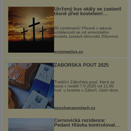
Utržený kus skály se zastavil
těsně před kostelem!
Ochránila ho boží síla?
30 centimetrů! Přesně v takové
vzdálenosti se od amerického
kostela zastavil obrovský 20tunový
balvan, který se v květnu 2014
nečekaně odtrhl od nedaleké skály
při její demolici. Podle místních stojí
enigmaplus.cz
...
ZÁBOŘSKÁ POUŤ 2025
Tradiční Zábořská pouť, která se
koná v neděli 7.9.2025 od 11:00
hod. u kostela v Záboří, části obce
Kly u Mělníka. V programu naleznete
komentovanou prohlídku kostela,
dobovou hudbu, řemesla, atrakce...
epochanacestach.cz
Černovická rezidence:
Pedant Hlávka kontroloval
každou cihlu