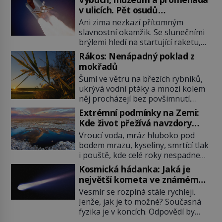
v ulicích. Pět osudů
nejslavnějších raketoplánů
Ani zima nezkazí přítomným
slavnostní okamžik. Se slunečními
brýlemi hledí na startující raketu,
která má do vesmíru vynést kromě
Rákos: Nenápadný poklad z
posádky také obyčejnou učitelku.
mokřadů
Po několika sekundách všem
Šumí ve větru na březích rybníků,
ztuhnou úsměvy, stroj totiž
ukrývá vodní ptáky a mnozí kolem
exploduje. Jejich konstrukce není
něj procházejí bez povšimnutí.
z levného kraje, daňové poplatníky
Přesto právě rákos pomáhal stavět
stojí miliardy dolarů. Na druhou
Extrémní podmínky na Zemi:
domy, vyrábět lodě, zapisovat první
stranu zvládnou jen představitelné
Kde život přežívá navzdory
texty a inspiroval řadu pověstí.
věci. Na malé kousky Název:
všemu
Vroucí voda, mráz hluboko pod
Tato skromná, ale užitečná
Columbia První […]
bodem mrazu, kyseliny, smrtící tlak
rostlina provází člověka už tisíce
i pouště, kde celé roky nespadne
let. Většina lidí vnímá rákos jen jako
jediná kapka deště. Na první
obyčejnou kulisu letního koupání.
Kosmická hádanka: Jaká je
pohled místa, kde nemůže
Stačí se však podívat […]
největší kometa ve známém
existovat vůbec nic. Přesto právě
vesmíru?
Vesmír se rozpíná stále rychleji.
tady vědci objevují organismy,
Jenže, jak je to možné? Současná
které posouvají hranice života.
fyzika je v koncích. Odpovědí by
Každý nový nález mění naše
mohla být hypotetická temná