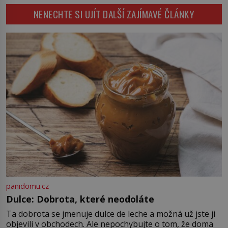
začne okamžitě produkovat vlastní
NENECHTE SI UJÍT DALŠÍ ZAJÍMAVÉ ČLÁNKY
děsivé iluze. Představte si místnost,
kde zmizí veškerý šum světa. Žádné
auta, žádný šepot, nic. Místo
vytoužené oázy klidu však
okamžitě nastoupí hluboké
znepokojení. Lidská mysl je totiž
evolučně nastavena na neustálý
[…]
panidomu.cz
Dulce: Dobrota, které neodoláte
Ta dobrota se jmenuje dulce de leche a možná už jste ji
objevili v obchodech. Ale nepochybujte o tom, že doma