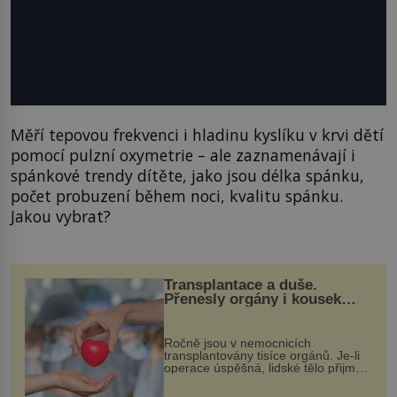
Měří tepovou frekvenci i hladinu kyslíku v krvi dětí
pomocí pulzní oxymetrie – ale zaznamenávají i
spánkové trendy dítěte, jako jsou délka spánku,
počet probuzení během noci, kvalitu spánku.
Jakou vybrat?
Transplantace a duše.
Přenesly orgány i kousek
osobnosti dárce?
Ročně jsou v nemocnicích
transplantovány tisíce orgánů. Je-li
operace úspěšná, lidské tělo přijme
darovaný orgán za své a pacient
může vést plnohodnotný život. Ale co