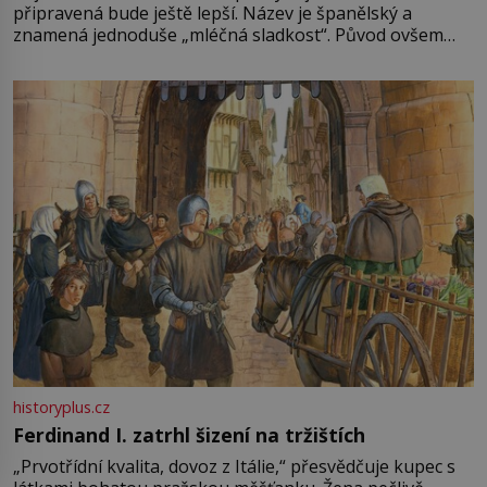
připravená bude ještě lepší. Název je španělský a
znamená jednoduše „mléčná sladkost“. Původ ovšem
není úplně jednoznačný, o autorství této receptury se
pře hned několik latinskoamerických zemí a k tomu
Francie, kde se traduje,
historyplus.cz
Ferdinand I. zatrhl šizení na tržištích
„Prvotřídní kvalita, dovoz z Itálie,“ přesvědčuje kupec s