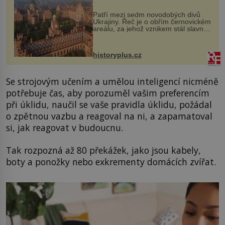
Patří mezi sedm novodobých divů
Ukrajiny. Řeč je o obřím černovickém
areálu, za jehož vznikem stál slavný
český architekt Josef Hlávka. Ten si
na něm dal mimořádně záležet. Jeho
stavební plány by při ...
historyplus.cz
Se strojovým učením a umělou inteligencí nicméně
potřebuje čas, aby porozuměl vašim preferencím
při úklidu, naučil se vaše pravidla úklidu, požádal
o zpětnou vazbu a reagoval na ni, a zapamatoval
si, jak reagovat v budoucnu.
Tak rozpozná až 80 překážek, jako jsou kabely,
boty a ponožky nebo exkrementy domácích zvířat.