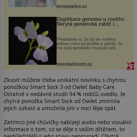
když při transplantaci nepřijímám...
enigmaplus.cz
Duplikace genomu u rostlin:
Skrytá genetická zátěž i
evoluční výhoda
Představte si, že by se rostlina
jednou ráno probudila a zjistila, že
má svůj genetický manuál celý
dvakrát. Přesně to se občas v
přírodě stane – a podle nového
výzkumu to může být pro druhy
epochalnisvet.cz
vstupenka...
Zkusit můžete třeba unikátní novinku s chytrou
ponožkou Smart Sock 3 od Owlet Baby Care.
Ostatně v nedávné studii 94 % rodičů uvedlo, že
chytrá ponožka Smart Sock od Owlet zmírnila
jejich úzkost a umožnila jim v noci lépe spát.
Zatímco jiné chůvičky nabízejí audio nebo vizuální
informace o tom, co se děje s vaším dítětem, to
nejdůležitější o jeho stavu neprozradí. Chytrá