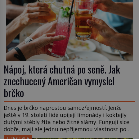
Nápoj, která chutná po seně. Jak
znechucený Američan vymyslel
brčko
Dnes je brčko naprostou samozřejmostí. Jenže
ještě v 19. století lidé upíjejí limonády i koktejly
dutými stébly žita nebo žitné slámy. Fungují sice
dobře, mají ale jednu nepříjemnou vlastnost po
chvíli se rozmáčejí a nápoji dodávají travnatou
LIFESTYLE