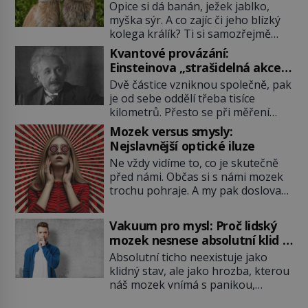
Opice si dá banán, ježek jablko,
myška sýr. A co zajíc či jeho blízký
kolega králík? Ti si samozřejmě
pochutnají na mrkvi! Proč jsou
Kvantové provázání:
podobné představy o potravě
Einsteinova „strašidelná akce
zvířat často spíš mýty? Pokud máte
na dálku“ dál mate i fascinuje
Dvě částice vzniknou společně, pak
doma králíka, mrkev mu dát
vědce
je od sebe oddělí třeba tisíce
můžete. A nejspíš mu i bude
kilometrů. Přesto se při měření
chutnat, ovšem měl by ji mít jen
chovají, jako by mezi nimi
jako občasný pamlsek. […]
Mozek versus smysly:
existovalo neviditelné pouto. Albert
Nejslavnější optické iluze
Einstein tomu s jistou dávkou
Ne vždy vidíme to, co je skutečně
ironie říká „strašidelná akce na
před námi. Občas si s námi mozek
dálku“ a dlouhá desetiletí věří, že
trochu pohraje. A my pak doslova
musí existovat jednodušší
nevěříme vlastním očím! Jak
vysvětlení. Moderní experimenty
vznikají ty nejpodivnější optické
však ukazují, že kvantový svět
Vakuum pro mysl: Proč lidský
iluze? Soustřeď se na to hlavní!
funguje jinak, než […]
mozek nesnese absolutní klid a
TROXLERŮV EFEKT Náš mozek
začne si vymýšlet horory
Absolutní ticho neexistuje jako
zvládne zpracovat hodně informací.
klidný stav, ale jako hrozba, kterou
Všechny na světě ale nikoliv, musí
náš mozek vnímá s panikou,
si vybírat! Jak to dělá? Když se […]
protože bez vnějších podnětů