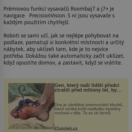
Prémiovou funkcí vysavačů Roombaj7 a j7+ je
navigace PrecisionVision. S ní jsou vysavače s
každým použitím chytřejší.
Roboti se sami učí, jak se nejlépe pohybovat na
podlaze, pamatují si konkrétní místnosti a určitý
nábytek, aby uklízeli tam, kde je to nejvíce
potřeba. Dokážou také automaticky začít uklízet,
když opustíte domov, a zastavit, když se vrátíte.
Gen, který naši lidští předci
ztratili před miliony let, by
mohl pomoci s léčbou
„nemoci králů“
Dna je zánětlivé onemocnění kloubů,
které vzniká kvůli nadbytku kyseliny
močové v těle. Ta se ve formě
krystalků ukládá v blízkosti kloubů,
nejčastěji přitom postihuje palce na
nohou, a způsobuje bole...
21stoleti.cz