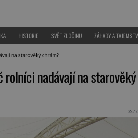
IKA
HISTORIE
SVĚT ZLOČINU
ZÁHADY A TAJEMSTV
ávají na starověký chrám?
 rolníci nadávají na starověký
25.7.2