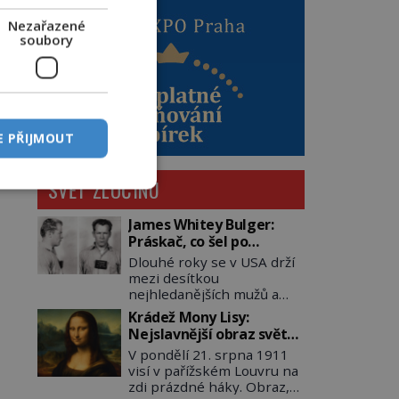
Nezařazené
soubory
E PŘIJMOUT
SVĚT ZLOČINU
James Whitey Bulger:
Práskač, co šel po
práskačích
Dlouhé roky se v USA drží
mezi desítkou
nejhledanějších mužů a
dopracuje to až na číslo
Krádež Mony Lisy:
dvě – hned po Usámovi bin
Nejslavnější obraz světa
Ládinovi (1957–2011). To je
zůstane dva roky
V pondělí 21. srpna 1911
James „Whitey“ Bulger
nezvěstný
visí v pařížském Louvru na
(1929–2018) viněný ze
zdi prázdné háky. Obraz,
spoluúčasti na 19