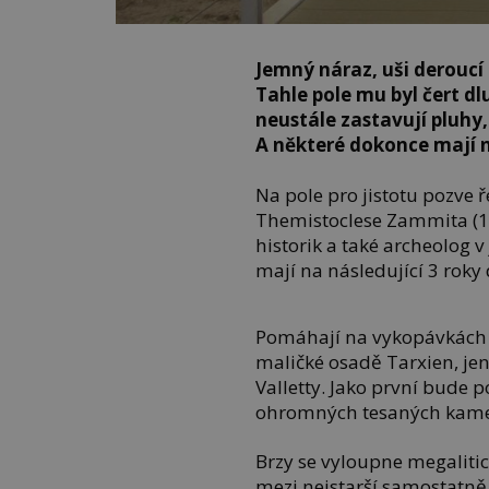
Jemný náraz, uši deroucí 
Tahle pole mu byl čert dl
neustále zastavují pluhy
A některé dokonce mají n
Na pole pro jistotu pozve
Themistoclese Zammita (18
historik a také archeolog 
mají na následující 3 roky 
Pomáhají na vykopávkách 
maličké osadě Tarxien, je
Valletty. Jako první bude 
ohromných tesaných kam
Brzy se vyloupne megaliti
mezi nejstarší samostatně 