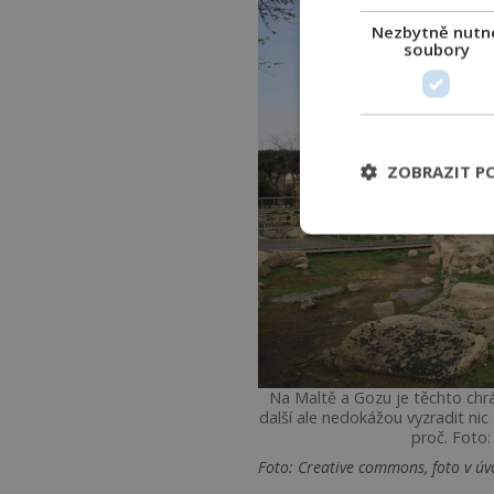
Nezbytně nutn
soubory
ZOBRAZIT P
Na Maltě a Gozu je těchto chrá
další ale nedokážou vyzradit nic o
proč. Foto:
Foto: Creative commons, foto v ú