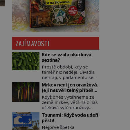
ZAJÍMAVOSTI
Kde se vzala okurková
sezóna?
Prostě období, kdy se
téměř nic neděje. Divadla
nehrají, v parlamentu se
nehlasuje, všichni jsou na
Mrkev není jen oranžová.
dovolené a média tak
Její neuvěřitelný příběh
nemají o čem mluvit a psát.
začíná fialovou barvou
Když dnes vytáhneme ze
A vymýšlejí si proto
země mrkev, většina z nás
témata, které nikoho
očekává sytě oranžový
nezajímají. Proč je však ona
kořen. Jenže po většinu
letní doba spojovaná
Tsunami: Když voda udeří
své historie je mrkev
zrovna s okurkami?
pěstí!
všechno možné, jen ne
Okurkovou sezónu známe
Nejprve špetka
oranžová. Je fialová, žlutá,
už od poloviny 19. století,