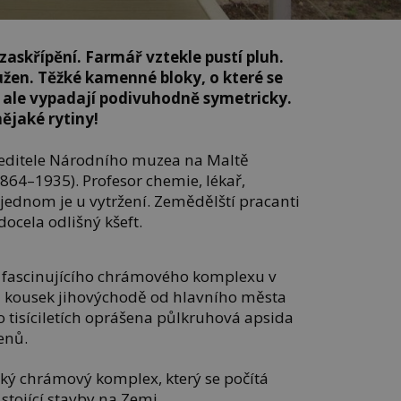
zaskřípění. Farmář vztekle pustí pluh.
užen. Těžké kamenné bloky, o které se
, ale vypadají podivuhodně symetricky.
ějaké rytiny!
 ředitele Národního muzea na Maltě
64–1935). Profesor chemie, lékař,
v jednom je u vytržení. Zemědělští pracanti
docela odlišný kšeft.
fascinujícího chrámového komplexu v
n kousek jihovýchodě od hlavního města
po tisíciletích oprášena půlkruhová apsida
enů.
cký chrámový komplex, který se počítá
stojící stavby na Zemi.