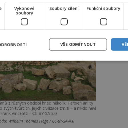
é
Výkonové
Soubory cílení
Funkční soubory
soubory
ODROBNOSTI
VŠE ODMÍTNOUT
VŠ
mů z různých období hned několik. Tarxien ani ty
 svých tvůrcích. Jejich civilizace zmizí – a nikdo neví
 Frank Vincentz – CC BY-SA 3.0
vodu: Wilhelm Thomas Fiege / CC-BY-SA-4.0