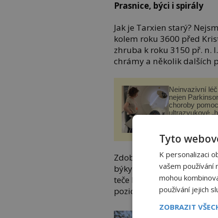
Prasnice, býci i spirály
Jak je Tarxien starý? Nejs
kolem roku 3600 před Krist
zhruba k roku 3150 př. n. 
chrámy a několik dalších 
Neinvazivní lé
nejen Parkinso
choroby pomoc
ultrazvukové „
21stoleti.cz
Tyto webové
K personalizaci o
Zdobí je krásné ornamenty a
vašem používání na
býky nebo prasnici. V do
mohou kombinovat 
teče krev. Podle všeho jen t
používání jejich s
pozici uprostřed města, b
ZOBRAZIT VŠE