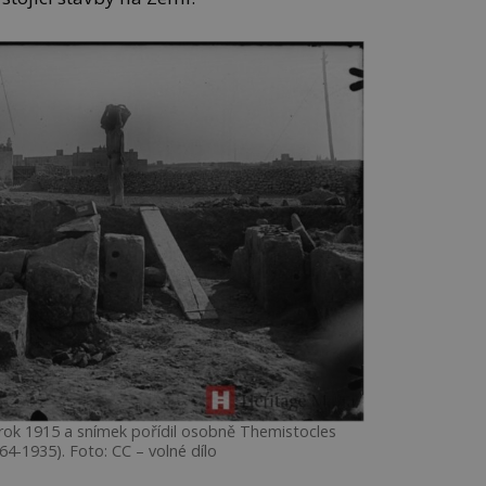
rok 1915 a snímek pořídil osobně Themistocles
4-1935). Foto: CC – volné dílo