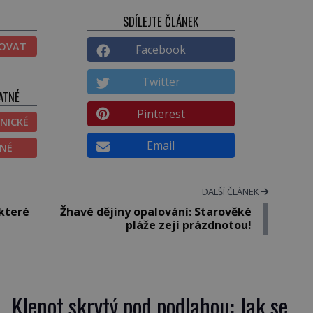
SDÍLEJTE ČLÁNEK
TOVAT
Facebook
Twitter
ATNÉ
Pinterest
NICKÉ
Email
ĚNÉ
DALŠÍ ČLÁNEK
které
Žhavé dějiny opalování: Starověké
pláže zejí prázdnotou!
Klenot skrytý pod podlahou: Jak se