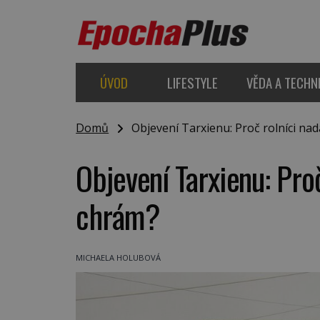
ÚVOD
LIFESTYLE
VĚDA A TECHN
Domů
Objevení Tarxienu: Proč rolníci nad
Objevení Tarxienu: Proč
chrám?
MICHAELA HOLUBOVÁ