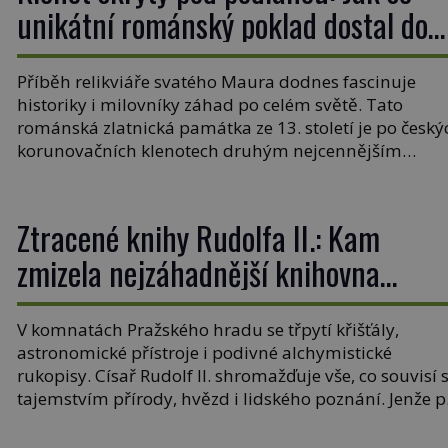
unikátní románský poklad dostal do
zapadlého Bečova?
Příběh relikviáře svatého Maura dodnes fascinuje
historiky i milovníky záhad po celém světě. Tato
románská zlatnická památka ze 13. století je po český
korunovačních klenotech druhým nejcennějším
movitým majetkem v České republice. Přestože byl
klenot v roce 1985 po dramatickém pátrání
kriminalistů úspěšně nalezen, jeho minulost stále
Ztracené knihy Rudolfa II.: Kam
obestírá hustá mlha. Otázky, jak přesně se tato […]
zmizela nejzáhadnější knihovna
Evropy?
V komnatách Pražského hradu se třpytí křišťály,
astronomické přístroje i podivné alchymistické
rukopisy. Císař Rudolf II. shromažďuje vše, co souvisí 
tajemstvím přírody, hvězd i lidského poznání. Jenže 
jeho smrti se jeho slavné sbírky začínají rozpadat a čá
z nich mizí navždy. Kdo odnesl nejvzácnější knihy? A