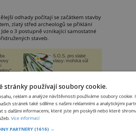
mělejší odhady počítají se začátkem stavby
em, zlatý střed archeologů se přiklání
l. Jde o 3 postupně vznikající samostatné
přidružených staveb.
čba
S.O.S. pro slabé
novy
vlasy: mořská sůl
í
helmy“
nejsemsama.cz
 stránky používají soubory cookie.
bsahu, reklam a analýze návštěvnosti používáme soubory cookie. 
 reliéfy. Vedle spirál tu najdete třeba
šich stránek také sdílíme s našimi reklamními a analytickými partn
bách dávno před přelomem letopočtu tu
s dalšími informacemi, které jste jim poskytli nebo které shromá
a zvířecí. Místo, které dnes doplácí na
lužeb.
Více informací
ývalo místem častých obětin.
CHNY PARTNERY
(1616) →