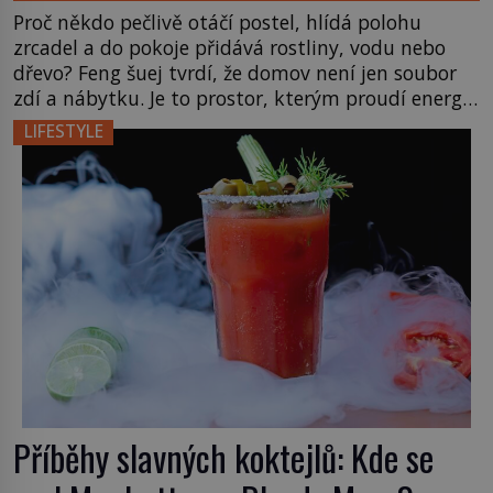
Proč někdo pečlivě otáčí postel, hlídá polohu
zrcadel a do pokoje přidává rostliny, vodu nebo
dřevo? Feng šuej tvrdí, že domov není jen soubor
zdí a nábytku. Je to prostor, kterým proudí energie
čchi a jeho uspořádání může ovlivňovat, jak se v
LIFESTYLE
něm člověk cítí. Feng šuej má kořeny ve staré Číně
a jeho historie […]
Příběhy slavných koktejlů: Kde se