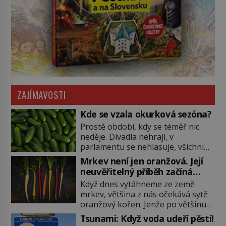
ZAJÍMAVOSTI
Kde se vzala okurková sezóna?
Prostě období, kdy se téměř nic
neděje. Divadla nehrají, v
parlamentu se nehlasuje, všichni
jsou na dovolené a média tak
Mrkev není jen oranžová. Její
nemají o čem mluvit a psát. A
neuvěřitelný příběh začíná
vymýšlejí si proto témata, které
fialovou barvou
Když dnes vytáhneme ze země
nikoho nezajímají. Proč je však ona
mrkev, většina z nás očekává sytě
letní doba spojovaná zrovna s
oranžový kořen. Jenže po většinu
okurkami? Okurkovou sezónu
své historie je mrkev všechno
známe už od poloviny 19. století,
Tsunami: Když voda udeří pěstí!
možné, jen ne oranžová. Je fialová,