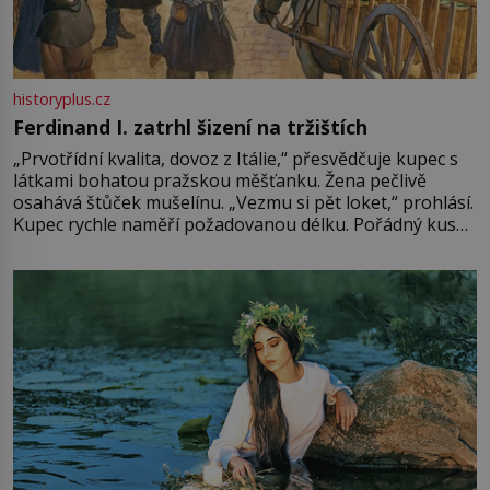
historyplus.cz
Ferdinand I. zatrhl šizení na tržištích
„Prvotřídní kvalita, dovoz z Itálie,“ přesvědčuje kupec s
látkami bohatou pražskou měšťanku. Žena pečlivě
osahává štůček mušelínu. „Vezmu si pět loket,“ prohlásí.
Kupec rychle naměří požadovanou délku. Pořádný kus
mu přitom zůstane za prsty… „Na šaty ho bude málo,
milostpaní. Stačí jenom na sukni,“ zhodnotí švadlena
množství růžového mušelínu. „Ošidili vás, podívejte.“
Vezme do ruky dřevěnou