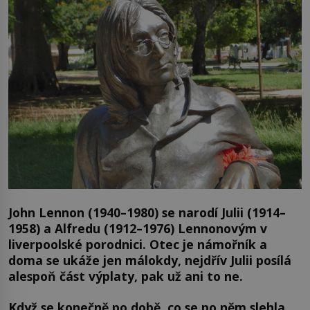
John Lennon (1940–1980) se narodí Julii (1914–
1958) a Alfredu (1912–1976) Lennonovým v
liverpoolské porodnici. Otec je námořník a
doma se ukáže jen málokdy, nejdřív Julii posílá
alespoň část výplaty, pak už ani to ne.
Když se konečně po době, co se po něm slehla