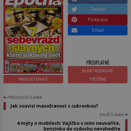
Twitter
Pinterest
Email
PŘEDPLATNÉ
ELEKTRONICKÉ
PROLISTOVAT
TIŠTĚNÉ
PŘEDCHOZÍ ČLÁNEK
Jak souvisí masožravost s cukrovkou?
DALŠÍ ČLÁNEK
4 mýty o mobilech: Vajíčko s nimi neuvaříte,
benzinku do vzduchu nevyhodíte