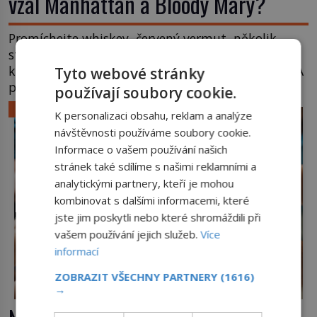
vzal Manhattan a Bloody Mary?
Promíchejte whiskey, červený vermut, několik
střiků koktejlových bitters a led, sceďte, ozdobte
koktejlovou třešinkou a tadá… Manhattan je tu! A
Tyto webové stránky
pokud to má být skutečně on, dejte si pozor, ať
používají soubory cookie.
místo klasické americké rye whiskey či klidně
LIFESTYLE
K personalizaci obsahu, reklam a analýze
bourbonu nepoužijete skotskou whisku. Co se
návštěvnosti používáme soubory cookie.
stane? Inu, koktejl bude stále skvělý, ale už to
Informace o vašem používání našich
nebude Manhattan ale […]
stránek také sdílíme s našimi reklamními a
analytickými partnery, kteří je mohou
kombinovat s dalšími informacemi, které
jste jim poskytli nebo které shromáždili při
vašem používání jejich služeb.
Více
informací
ZOBRAZIT VŠECHNY PARTNERY
(1616)
→