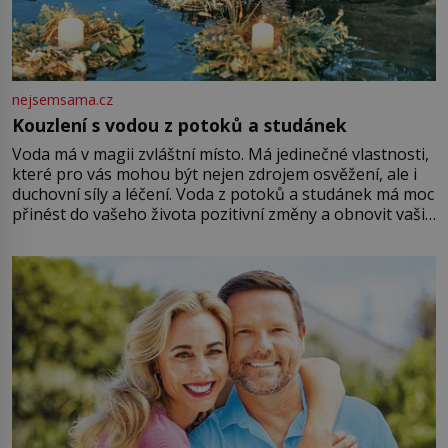
nejsemsama.cz
Kouzlení s vodou z potoků a studánek
Voda má v magii zvláštní místo. Má jedinečné vlastnosti,
které pro vás mohou být nejen zdrojem osvěžení, ale i
duchovní síly a léčení. Voda z potoků a studánek má moc
přinést do vašeho života pozitivní změny a obnovit vaši
energii. Využitím těchto přírodních zdrojů v magii
můžete obohatit své rituály a přinést do svého života
větší harmonii a klid. Je důležité