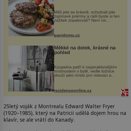
Měli jste se krásně, ochutnali jste
zajímavé pokrmy a rádi byste si ten
zážitek zopakovali? Není nic
snazšího. Pljeskavica (10 porcí)
Možná jste ji ochutnali na dovolené v
bývalé Jugoslávii, lze ji vi...
panidomu.cz
Měkké na dotek, krásné na
pohled
Koupelna patří k nejatraktivnějším
místnostem v bytě, vedle ložnice
slouží jako místo pro relaxaci a
odpočinek. Koupelnový textil –
ručníky, osušky a koberečky –
mohou jako mávnutím kouzelného
rezidenceonline.cz
proutku...
25letý voják z Montrealu Edward Walter Fryer
(1920–1985), který na Patricii udělá dojem hrou na
klavír, se ale vrátí do Kanady.