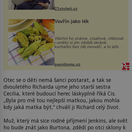
zákrok. Ultrazvuk zase není vhodný
k dostatečně přesnému zacílení ...
21stoleti.cz
Vavřín jako lék
Všichni ho známe, císařové, vítězové
i umělci si jím zdobili skráně,
kuchařky bez něj neuvaří, a to ještě
nevíte, že bobkový list může výrazně
zmírnit některé naše neduhy.
Obsahuje v malém množství ně...
panidomu.cz
Otec se o děti nemá šanci postarat, a tak se
dvouletého Richarda ujme jeho starší sestra
Cecilia, které budoucí herec láskyplně říká Cis.
„Byla pro mě tou nejlepší matkou, jakou mohla
kdy jaká matka být,“ chválí ji Richard celý život.
Muž, který má sice rodné příjmení Jenkins, ale svět
ho bude znát jako Burtona, zdědí po otci sklony k