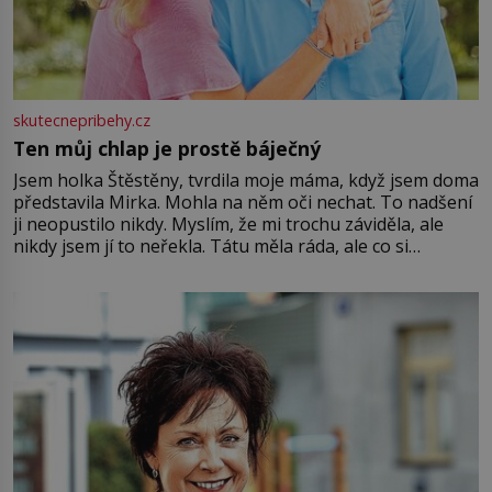
skutecnepribehy.cz
Ten můj chlap je prostě báječný
Jsem holka Štěstěny, tvrdila moje máma, když jsem doma
představila Mirka. Mohla na něm oči nechat. To nadšení
ji neopustilo nikdy. Myslím, že mi trochu záviděla, ale
nikdy jsem jí to neřekla. Tátu měla ráda, ale co si
pamatuji, tak jsme s Mirkem byli zamilovaní mnohem víc.
Jsme spolu moc rádi Tehdy byla jiná doba, když