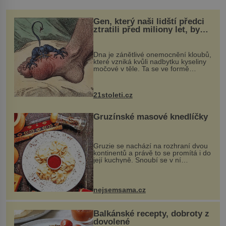
Gen, který naši lidští předci
ztratili před miliony let, by
mohl pomoci s léčbou
„nemoci králů“
Dna je zánětlivé onemocnění kloubů,
které vzniká kvůli nadbytku kyseliny
močové v těle. Ta se ve formě
krystalků ukládá v blízkosti kloubů,
nejčastěji přitom postihuje palce na
nohou, a způsobuje bole...
21stoleti.cz
Gruzínské masové knedlíčky
Gruzie se nachází na rozhraní dvou
kontinentů a právě to se promítá i do
její kuchyně. Snoubí se v ní
evropské a asijské chutě a díky tomu
vznikají rozmanité a chuťově bohaté
pokrmy, které rozhodně st...
nejsemsama.cz
Balkánské recepty, dobroty z
dovolené