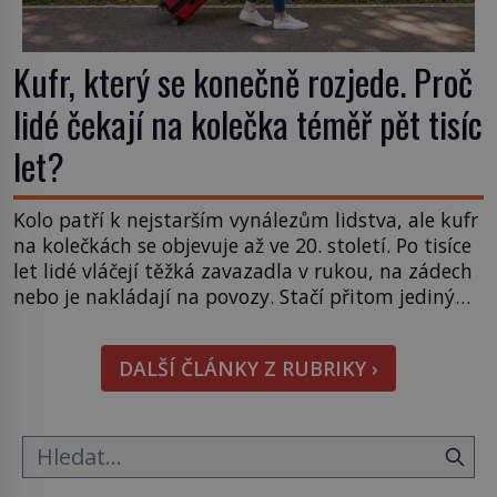
Kufr, který se konečně rozjede. Proč
lidé čekají na kolečka téměř pět tisíc
let?
Kolo patří k nejstarším vynálezům lidstva, ale kufr
na kolečkách se objevuje až ve 20. století. Po tisíce
let lidé vláčejí těžká zavazadla v rukou, na zádech
nebo je nakládají na povozy. Stačí přitom jediný
nápad, připevnit ke kufru kolečka. Jenže právě ten
nikdo dlouho nedostane. Až jednou se na letišti
DALŠÍ ČLÁNKY Z RUBRIKY ›
ozve věta, která změní […]