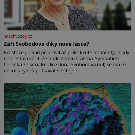
nasehvezdy.cz
Září Svobodová díky nové lásce?
Přestože jí osud připravil až příliš kruté momenty, nikdy
nepřestala věřit, že bude znovu šťastná. Sympatická
herečka ze seriálu Ulice Ilona Svobodová (64) se má už
několik týdnů potkávat se stejně