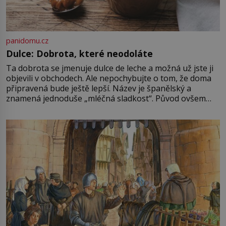
panidomu.cz
Dulce: Dobrota, které neodoláte
Ta dobrota se jmenuje dulce de leche a možná už jste ji
objevili v obchodech. Ale nepochybujte o tom, že doma
připravená bude ještě lepší. Název je španělský a
znamená jednoduše „mléčná sladkost“. Původ ovšem
není úplně jednoznačný, o autorství této receptury se
pře hned několik latinskoamerických zemí a k tomu
Francie, kde se traduje,