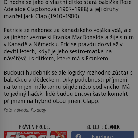
O hocha se jako o vlastní dítko stará babička Rose
Adelaide Claptonová (1907–1988) a její druhý
manžel Jack Clap (1910–1980).
Patricie se nakonec za kanadského vojáka vdá, ale
za jiného: vezme si Franka MacDonalda a žije s ním
v Kanadě a Německu. Eric se pravdu dozví až v
devíti letech, když je jeho sestro-matka na
návštěvě i s dítkem, které má s Frankem.
Budoucí hudebník se ale logicky rozhodne zůstat s
babičkou a dědečkem. Díky podobnosti příjmení
na tom jen málokomu přijde něco podivného. Má
to jediný háček, lidé budou Ericovi často komolit
příjmení na hybrid obou jmen: Clapp.
Foto v úvodu: Pixabay
PRÁVĚ V PRODEJI
SDÍLEJTE ČLÁNEK
Facebook