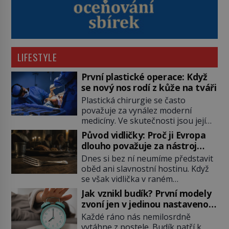
LIFESTYLE
První plastické operace: Když
se nový nos rodí z kůže na tváři
Plastická chirurgie se často
považuje za vynález moderní
medicíny. Ve skutečnosti jsou její
kořeny staré více než dva a půl
Původ vidličky: Proč ji Evropa
tisíce let. V dobách, kdy ještě
dlouho považuje za nástroj
neexistují antibiotika ani anestezie,
samotného satana?
Dnes si bez ní neumíme představit
se odvážní lékaři pokoušejí vracet
oběd ani slavnostní hostinu. Když
lidem tváře znetvořené válkou,
se však vidlička v raném
tresty nebo nehodami. Jejich
středověku objevuje na evropských
metody jsou překvapivě
Jak vznikl budík? První modely
stolech, vzbuzuje pohoršení,
promyšlené a některé principy
zvoní jen v jedinou nastavenou
posměch i strach. Mnozí duchovní ji
používají chirurgové dodnes. Úplně
hodinu
Každé ráno nás nemilosrdně
označují za projev pýchy a
první […]
vytáhne z postele. Budík patří k