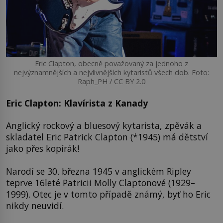
Eric Clapton, obecně považovaný za jednoho z
nejvýznamnějších a nejvlivnějších kytaristů všech dob. Foto:
Raph_PH / CC BY 2.0
Eric Clapton: Klavírista z Kanady
Anglický rockový a bluesový kytarista, zpěvák a
skladatel Eric Patrick Clapton (*1945) má dětství
jako přes kopírák!
Narodí se 30. března 1945 v anglickém Ripley
teprve 16leté Patricii Molly Claptonové (1929–
1999). Otec je v tomto případě známý, byť ho Eric
nikdy neuvidí.