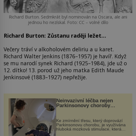
Richard Burton. Sedmkrát byl nominován na Oscara, ale ani
jednou ho nezískal. Foto: CC – volné dílo
Richard Burton: Zůstanu raději ležet…
Večery tráví v alkoholovém deliriu a u karet.
Richard Walter Jenkins (1876–1957) je havíř. Když
se mu narodí synek Richard (1925–1984), jde už o
12. dítko! 13. porod už jeho matka Edith Maude
Jenkinsové (1883–1927) nepřežije.
Neinvazivní léčba nejen
Parkinsonovy choroby
pomocí ultrazvukové
„helmy“
Ke zmírnění třesu, který doprovází
Parkinsonovu chorobu, je využívána
hluboká mozková stimulace, která
však vyžaduje vysoce invazivní