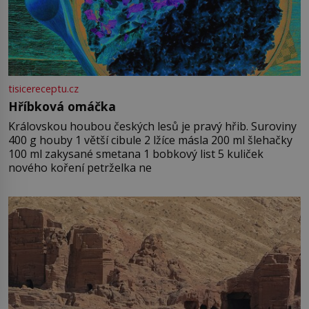
tisicereceptu.cz
Hříbková omáčka
Královskou houbou českých lesů je pravý hřib. Suroviny
400 g houby 1 větší cibule 2 lžíce másla 200 ml šlehačky
100 ml zakysané smetana 1 bobkový list 5 kuliček
nového koření petrželka ne