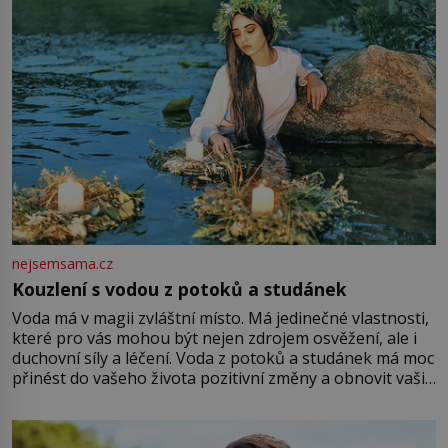
Vezme do ruky dřevěnou
nejsemsama.cz
Kouzlení s vodou z potoků a studánek
Voda má v magii zvláštní místo. Má jedinečné vlastnosti,
které pro vás mohou být nejen zdrojem osvěžení, ale i
duchovní síly a léčení. Voda z potoků a studánek má moc
přinést do vašeho života pozitivní změny a obnovit vaši
energii. Využitím těchto přírodních zdrojů v magii
můžete obohatit své rituály a přinést do svého života
větší harmonii a klid. Je důležité