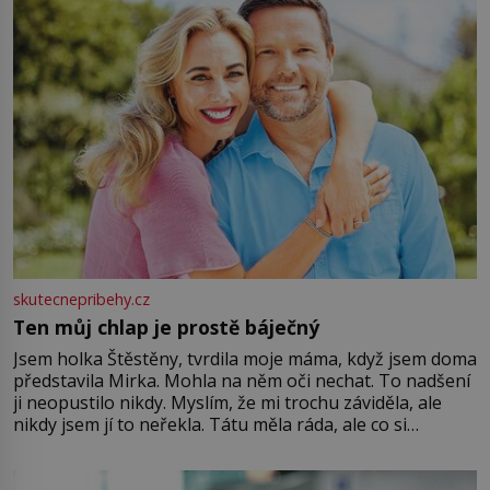
skutecnepribehy.cz
Ten můj chlap je prostě báječný
Jsem holka Štěstěny, tvrdila moje máma, když jsem doma
představila Mirka. Mohla na něm oči nechat. To nadšení
ji neopustilo nikdy. Myslím, že mi trochu záviděla, ale
nikdy jsem jí to neřekla. Tátu měla ráda, ale co si
pamatuji, tak jsme s Mirkem byli zamilovaní mnohem víc.
Jsme spolu moc rádi Tehdy byla jiná doba, když