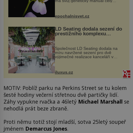
má svůj genetický manuál celý
dvakrát. Přesně to se občas v
přírodě stane – a podle nového
výzkumu to může být pro druhy
epochalnisvet.cz
vstupenka...
LD Seating dodala sezení do
prestižního komplexu
MediaCityUK v Salfordu
Společnost LD Seating dodala na
míru navržené sezení pro dvě
výjimečné realizace kanceláří v
areálu MediaCityUK v anglickém
Salfordu – konkrétně do budov Blue
Tower a Orange Tower. Komplex
iluxus.cz
budov Media...
MOTIV: Poblíž parku na Perkins Street se tu kolem
šesté hodiny večerní střetnou dvě partičky lidí.
Záhy vypukne rvačka a 46letý
Michael Marshall
se
nehodlá prát beze zbraně.
Proti němu totiž stojí mladší, sotva 25letý soupeř
jménem
Demarcus Jones
.