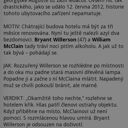
georgijské Augustě už zažil ledacos. Ovšem nic tak
drastického, jako se událo 12. června 2012, historie
tohoto ubytovacího zařízení nepamatuje.
MOTIV: Chátrající budova hotelu má být za tři
měsíce renovována. Nyní tu ještě nalezli azyl dva
bezdomovci.
Bryant Willerson
(47) a
William
McClain
tady tráví noci pitím alkoholu. A jak už to
tak bývá – pohádají se.
JAK: Rozzuřený Willerson se rozhlédne po místnosti
a do oka mu padne stará masivní dřevěná lampa.
Popadne ji a začne s ní McClaina mlátit. Napadený
muž se chvíli pokouší bránit, ale marně.
VERDIKT: „Okamžitě toho nechte,“ rozlehne se
hotelem křik. Hlas patří členovi ostrahy objektu.
Když přiběhne na místo, McClainovi už není
pomoci. S rozmlácenou hlavou umírá. Bryant
Willerson je odsouzen na doživotí.