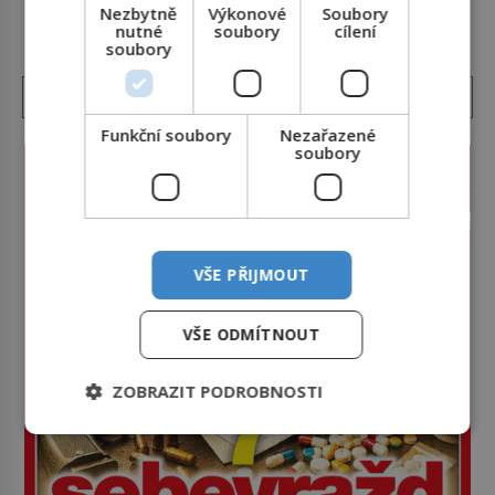
DALŠÍ ČLÁNKY Z RUBRIKY ›
„kamarádem“ je ovšem jeden z nejslavnějších
Nezbytně
Výkonové
Soubory
nutné
soubory
cílení
vrahů, Jeffrey Dahmer (1960–1994). Je 27. května
soubory
1991. […]
Funkční soubory
Nezařazené
soubory
VŠE PŘIJMOUT
VŠE ODMÍTNOUT
ZOBRAZIT PODROBNOSTI