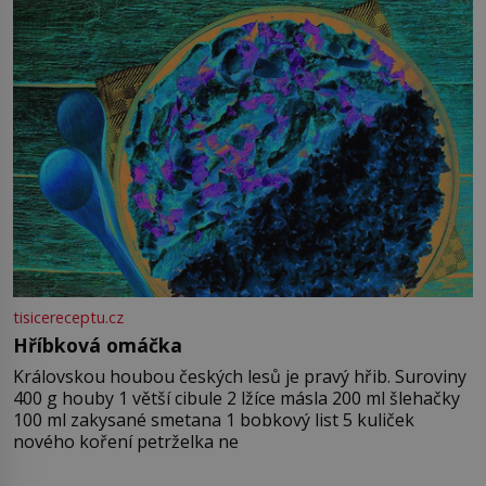
tisicereceptu.cz
Hříbková omáčka
Královskou houbou českých lesů je pravý hřib. Suroviny
400 g houby 1 větší cibule 2 lžíce másla 200 ml šlehačky
100 ml zakysané smetana 1 bobkový list 5 kuliček
nového koření petrželka ne