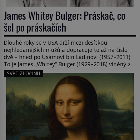
James Whitey Bulger: Práskač, co
šel po práskačích
Dlouhé roky se v USA drží mezi desítkou
nejhledanějších mužů a dopracuje to až na číslo
dvě – hned po Usámovi bin Ládinovi (1957–2011).
To je James „Whitey“ Bulger (1929–2018) viněný ze
spoluúčasti na 19 vraždách, vydírání a lichvy. A
SVĚT ZLOČINU
samozřejmě, krom toho je ještě drogový dealer,
který neváhá odstranit z cesty všechny práskače,
zatímco […]