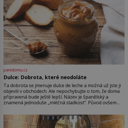
panidomu.cz
Dulce: Dobrota, které neodoláte
Ta dobrota se jmenuje dulce de leche a možná už jste ji
objevili v obchodech. Ale nepochybujte o tom, že doma
připravená bude ještě lepší. Název je španělský a
znamená jednoduše „mléčná sladkost“. Původ ovšem
není úplně jednoznačný, o autorství této receptury se
pře hned několik latinskoamerických zemí a k tomu
Francie, kde se traduje,