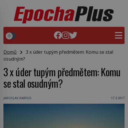
Domů
3 x úder tupým předmětem: Komu se stal
osudným?
3 x úder tupým předmětem: Komu
se stal osudným?
JAROSLAV KARFUS
17.3.2017