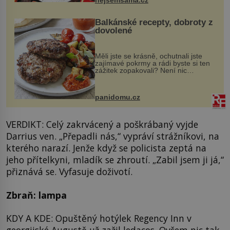
nejsemsama.cz
Balkánské recepty, dobroty z
dovolené
Měli jste se krásně, ochutnali jste
zajímavé pokrmy a rádi byste si ten
zážitek zopakovali? Není nic
snazšího. Pljeskavica (10 porcí)
Možná jste ji ochutnali na dovolené v
bývalé Jugoslávii, lze ji vi...
panidomu.cz
VERDIKT: Celý zakrvácený a poškrábaný vyjde
Darrius ven. „Přepadli nás,“ vypráví strážníkovi, na
kterého narazí. Jenže když se policista zeptá na
jeho přítelkyni, mladík se zhroutí. „Zabil jsem ji já,“
přiznává se. Vyfasuje doživotí.
Zbraň: lampa
KDY A KDE: Opuštěný hotýlek Regency Inn v