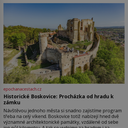
epochanacestach.cz
Historické Boskovice: Procházka od hradu k
zámku
Návštěvou jednoho města si snadno zajistíme program
třeba na celý víkend. Boskovice totiž nabízejí hned dvě
významné architektonické památky, vzdálené od sebe
jen půl kilometru. A tak se vydejme za hradem i za