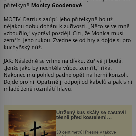
přítelkyně
Monicy Goodenové
.
MOTIV: Darrius zaúpí. Jeho přítelkyně ho už
nějakou dobu dohání k zuřivosti. „Něco se ve mně
vzbouřilo,“ vypráví později. Cítí, že Monica musí
zemřít. Jeho rukou. Zvedne se od hry a dojde si pro
kuchyňský nůž.
JAK: Následně se vrhne na dívku. Zuřivě ji bodá.
„Jenže jako by nechtěla vůbec zemřít,“ říká.
Nakonec mu pohled padne opět na herní konzoli.
Dojde pro ni. Opatrně ji odpojí od kabelů a pak s ní
mladé ženě rozmlátí hlavu.
Utržený kus skály se zastavil
těsně před kostelem!
Ochránila ho boží síla?
30 centimetrů! Přesně v takové