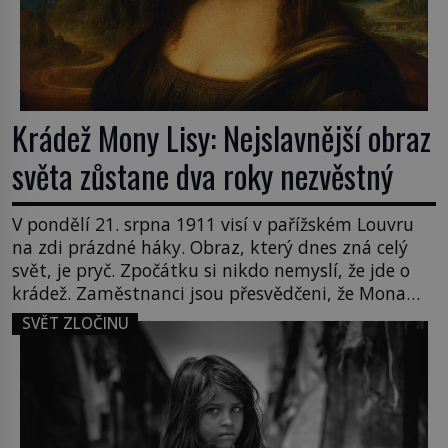
Krádež Mony Lisy: Nejslavnější obraz
světa zůstane dva roky nezvěstný
V pondělí 21. srpna 1911 visí v pařížském Louvru
na zdi prázdné háky. Obraz, který dnes zná celý
svět, je pryč. Zpočátku si nikdo nemyslí, že jde o
krádež. Zaměstnanci jsou přesvědčeni, že Mona
Lisa je jen v restaurátorské dílně nebo u fotografa.
SVĚT ZLOČINU
Když se ukáže pravda, propukne jeden z největších
honů na zloděje v […]