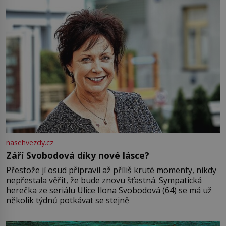
nasehvezdy.cz
Září Svobodová díky nové lásce?
Přestože jí osud připravil až příliš kruté momenty, nikdy
nepřestala věřit, že bude znovu šťastná. Sympatická
herečka ze seriálu Ulice Ilona Svobodová (64) se má už
několik týdnů potkávat se stejně