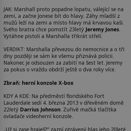
JAK: Marshall proto popadne lopatu, válející se na
zemi, a začne Jonese bít do hlavy. Záhy mladší z
mužů leží na zemi a místo hlavy má krvavou kaši.
Svého bratra chce pomstít 23letý
Jeremy Jones
.
Vytáhne pistoli a Marshalla třikrát střelí.
VERDIKT: Marshalla převezou do nemocnice a o tři
dny později se sám ke všemu přiznává policii.
Nakonec je odsouzen za zabití na šest let. Jeremy
za pokus o vraždu obdrží ještě o dva roky více.
Zbraň: herní konzole X-box
KDY A KDE: Na předměstí floridského Fort
Lauderdale sedí 4. března 2013 v dřevěném domě
22letý
Darrius Johnson
. Zuřivě mačká tlačítka
ovladače videoherní konzole.
„Už si zase hraješ?“ zazní otrávený hlas jeho 20leté