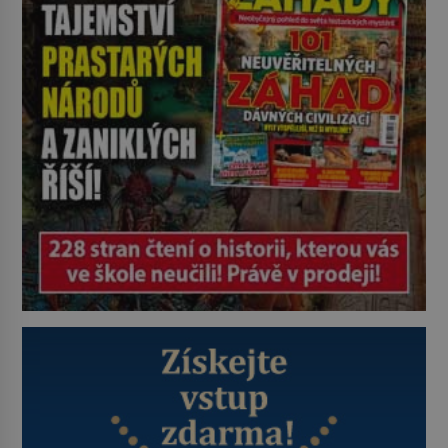
byl jen životem unavený a drogou
ovládaný muž? Marcus Aurelius byl
zastáncem stoicismu, učení, […]