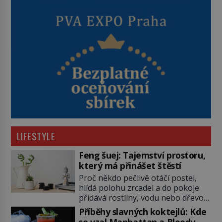
LIFESTYLE
Feng šuej: Tajemství prostoru,
který má přinášet štěstí
Proč někdo pečlivě otáčí postel,
hlídá polohu zrcadel a do pokoje
přidává rostliny, vodu nebo dřevo?
Feng šuej tvrdí, že domov není jen
Příběhy slavných koktejlů: Kde
soubor zdí a nábytku. Je to prostor,