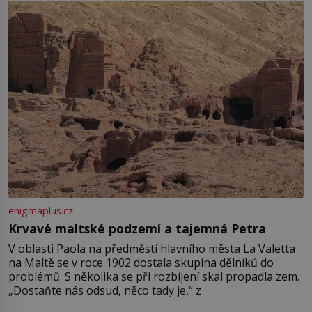
enigmaplus.cz
Krvavé maltské podzemí a tajemná Petra
V oblasti Paola na předměstí hlavního města La Valetta
na Maltě se v roce 1902 dostala skupina dělníků do
problémů. S několika se při rozbíjení skal propadla zem.
„Dostaňte nás odsud, něco tady je,“ z