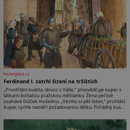
historyplus.cz
Ferdinand I. zatrhl šizení na tržištích
„Prvotřídní kvalita, dovoz z Itálie,“ přesvědčuje kupec s
látkami bohatou pražskou měšťanku. Žena pečlivě
osahává štůček mušelínu. „Vezmu si pět loket,“ prohlásí.
Kupec rychle naměří požadovanou délku. Pořádný kus
mu přitom zůstane za prsty… „Na šaty ho bude málo,
milostpaní. Stačí jenom na sukni,“ zhodnotí švadlena
množství růžového mušelínu. „Ošidili vás, podívejte.“