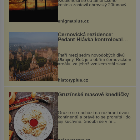
vzdálenosti se od amerického
kostela zastavil obrovský 20tunový
balvan, který se v květnu 2014
nečekaně odtrhl od nedaleké skály
při její demolici. Podle místních stojí
enigmaplus.cz
...
Černovická rezidence:
Pedant Hlávka kontroloval
každou cihlu
Patří mezi sedm novodobých divů
Ukrajiny. Řeč je o obřím černovickém
areálu, za jehož vznikem stál slavný
český architekt Josef Hlávka. Ten si
na něm dal mimořádně záležet. Jeho
stavební plány by při ...
historyplus.cz
Gruzínské masové knedlíčky
Gruzie se nachází na rozhraní dvou
kontinentů a právě to se promítá i do
její kuchyně. Snoubí se v ní
evropské a asijské chutě a díky tomu
vznikají rozmanité a chuťově bohaté
pokrmy, které rozhodně st...