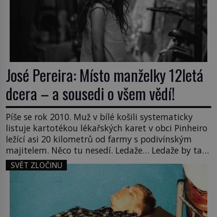
José Pereira: Místo manželky 12letá
dcera – a sousedi o všem vědí!
Píše se rok 2010. Muž v bílé košili systematicky
listuje kartotékou lékařských karet v obci Pinheiro
ležící asi 20 kilometrů od farmy s podivínským
majitelem. Něco tu nesedí. Ledaže… Ledaže by ta
mladá dívka z farmy byla ne manželkou, ale
SVĚT ZLOČINU
dcerou – a všechny ty děti byly zplozené v incestu.
Na sociálním odboru jednoho z […]