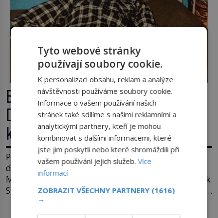
Tyto webové stránky
používají soubory cookie.
K personalizaci obsahu, reklam a analýze
Božská práce pro Jeffreyho
návštěvnosti používáme soubory cookie.
Informace o vašem používání našich
Dahmera: Vrah skončí v tratolišti
stránek také sdílíme s našimi reklamními a
analytickými partnery, kteří je mohou
krve ve vězeňských umývárnách
kombinovat s dalšími informacemi, které
jste jim poskytli nebo které shromáždili při
Po ulici nedaleko dnes již nestojícího bytového
vašem používání jejich služeb.
Více
domu Oxfords Apartments 924 ve wisconsinském
informací
Milwaukee se potácí zcela zmatený 14letý Konerak
Sinthasomphone. Když ho zastaví policejní hlídka,
ZOBRAZIT VŠECHNY PARTNERY
(1616)
→
ochable jí nadiktuje adresu „jeho kamaráda“.
Strážníci ho dopraví zpět do udaného bytu. Oním