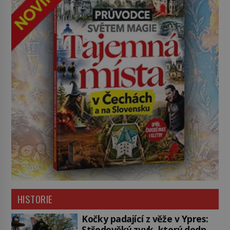
HISTORIE
Kočky padající z věže v Ypres:
Středověký zvyk, který dodnes