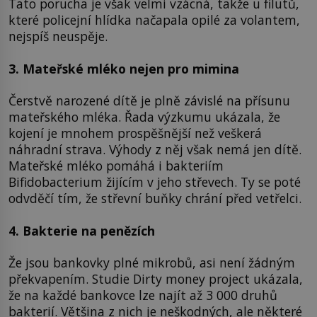
Tato porucha je však velmi vzácná, takže u filutů,
které policejní hlídka načapala opilé za volantem,
nejspíš neuspěje.
3. Mateřské mléko nejen pro mimina
Čerstvě narozené dítě je plně závislé na přísunu
mateřského mléka. Řada výzkumu ukázala, že
kojení je mnohem prospěšnější než veškerá
náhradní strava. Výhody z něj však nemá jen dítě.
Mateřské mléko pomáhá i bakteriím
Bifidobacterium žijícím v jeho střevech. Ty se poté
odvděčí tím, že střevní buňky chrání před vetřelci.
4. Bakterie na penězích
Že jsou bankovky plné mikrobů, asi není žádným
překvapením. Studie Dirty money project ukázala,
že na každé bankovce lze najít až 3 000 druhů
bakterií. Většina z nich je neškodných, ale některé