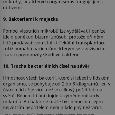
mikroby, bez kterých organismus funguje jen s
obtížemi.
9. Bakteriemi k majetku
Pomocí vlastních mikrobů lze vydělávat i peníze.
Jde o poněkud bizarní způsob, protože při něm
lidé prodávají svou stolici. Fekální transplantace
totiž pomáhá pacientům, kterým se v zažívacím
traktu přemnožily škodlivé bakterie.
10. Trocha bakteriálních čísel na závěr
Hmotnost všech bakterií, které si lebedí v lidském
organismu, se pohybuje od 2 do 3 kilogramů. Jen v
ústech jich žije více, než je celkový počet lidí na
světě. Během líbání dojde k výměně miliardy
mikrobů. A i bakterie může být nemocná. Jejím
největším nepřítelem není nikdo jiný než virus.
Foto: zastavki, flickr, babycentre, vblawgroup, bio-oxygen