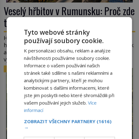
Veselý hřbitov v Rumunsku: Proč zde
třou pohřební plačky bídu s nouzí?
Tyto webové stránky
Hřbitov jako jeviště pro mystérium smrti. Mezi
používají soubory cookie.
hrobovými místy půda promáčená slzami, smutek
K personalizaci obsahu, reklam a analýze
a vědomí konečnosti lidské existence. Jsou ale
návštěvnosti používáme soubory cookie.
výjimky, kde pohřební plačky smutně žmoulají
Informace o vašem používání našich
kapesníky nikoli při smutečním obřadu, ale při
ZAJÍMAVOSTI
pohledu na výši vyměřené podpory
stránek také sdílíme s našimi reklamními a
v nezaměstnanosti. Kam vás pozveme? Unikátní
analytickými partnery, kteří je mohou
hřbitov, který si vysloužil název „Veselý“, najdeme
kombinovat s dalšími informacemi, které
v rumunské vesnici Sapanta, nedaleko hranic […]
jste jim poskytli nebo které shromáždili při
vašem používání jejich služeb.
Více
informací
ZOBRAZIT VŠECHNY PARTNERY
(1616)
→