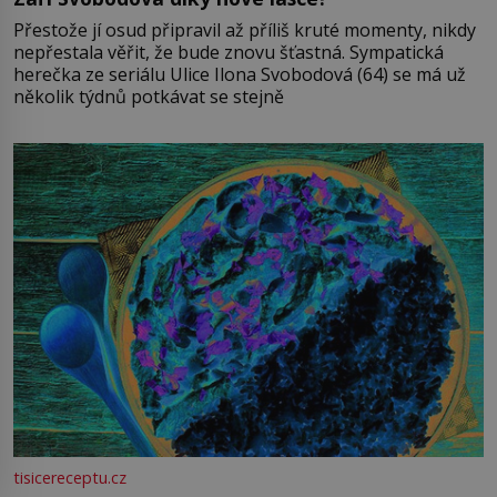
Přestože jí osud připravil až příliš kruté momenty, nikdy
nepřestala věřit, že bude znovu šťastná. Sympatická
herečka ze seriálu Ulice Ilona Svobodová (64) se má už
několik týdnů potkávat se stejně
tisicereceptu.cz