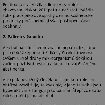
Po dlouhá staletí žila s lidmi v symbióze,
zbavovala lidskou kůži potu a nečistot, zvládla
tolik práce jako dvě sprchy denně. Kosmetické
produkty plné chemie ji však postupem času
odehnaly.
2. Palírna v žaludku
Alkohol na silnici jednoznačně nepatří. Již jedno
pivo dokáže zpomalit řidičovy či cyklistovy reakce.
Ovšem určité druhy mikroorganismů dokážou
zařídit pozitivní test na alkohol i u zapřisáhlého
abstinenta.
A to pak postižený člověk policejní kontrole jen
obtížně vysvětluje, že kvasinky v jeho žaludku jsou
hyperaktivní a fungují jako palírna. Štěpí zde totiž
cukr a mění jej na alkohol.