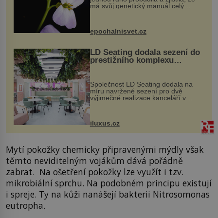
má svůj genetický manuál celý
dvakrát. Přesně to se občas v
přírodě stane – a podle nového
výzkumu to může být pro druhy
epochalnisvet.cz
vstupenka...
LD Seating dodala sezení do
prestižního komplexu
MediaCityUK v Salfordu
Společnost LD Seating dodala na
míru navržené sezení pro dvě
výjimečné realizace kanceláří v
areálu MediaCityUK v anglickém
Salfordu – konkrétně do budov Blue
Tower a Orange Tower. Komplex
iluxus.cz
budov Media...
Mytí pokožky chemicky připravenými mýdly však
těmto neviditelným vojákům dává pořádně
zabrat. Na ošetření pokožky lze využít i tzv.
mikrobiální sprchu. Na podobném principu existují
i spreje. Ty na kůži nanášejí bakterii Nitrosomonas
eutropha.