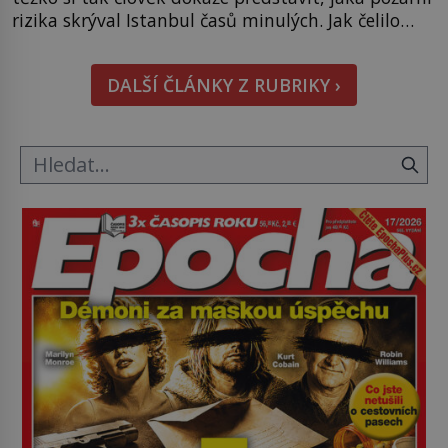
rizika skrýval Istanbul časů minulých. Jak čelilo
město v minulosti potenciální ohnivé katastrofě a
proč jsou zde stále tolik obávány měsíce
DALŠÍ ČLÁNKY Z RUBRIKY ›
smaženého lilku? První hasičský sbor se
v Istanbulu objevuje v roce 1714 a […]