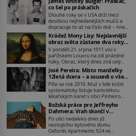
James Whitey Bulger: Práskač,
co šel po práskačích
Dlouhé roky se v USA drží mezi
desítkou nejhledanějších mužů a
dopracuje to až na číslo dvě – hned
po Usámovi bin Ládinovi (1957–
Krádež Mony Lisy: Nejslavnější
2011). To je James „Whitey“ Bulger
obraz světa zůstane dva roky
(1929–2018) viněný ze spoluúčasti
nezvěstný
V pondělí 21. srpna 1911 visí v
na 19 vraždách, vydírání a lichvy. A
pařížském Louvru na zdi prázdné
samozřejmě, krom toho je ještě
háky. Obraz, který dnes zná celý
drogový dealer, který neváhá
svět, je pryč. Zpočátku si nikdo
odstranit z cesty všechny práskače,
José Pereira: Místo manželky
nemyslí, že jde o krádež.
zatímco […]
12letá dcera – a sousedi o všem
Zaměstnanci jsou přesvědčeni, že
vědí!
Píše se rok 2010. Muž v bílé košili
Mona Lisa je jen v restaurátorské
systematicky listuje kartotékou
dílně nebo u fotografa. Když se
lékařských karet v obci Pinheiro
ukáže pravda, propukne jeden z
ležící asi 20 kilometrů od farmy s
největších honů na zloděje v […]
Božská práce pro Jeffreyho
podivínským majitelem. Něco tu
Dahmera: Vrah skončí v
nesedí. Ledaže… Ledaže by ta
tratolišti krve ve vězeňských
Po ulici nedaleko dnes již
mladá dívka z farmy byla ne
umývárnách
nestojícího bytového domu
manželkou, ale dcerou – a všechny
Oxfords Apartments 924 ve
ty děti byly zplozené v incestu. Na