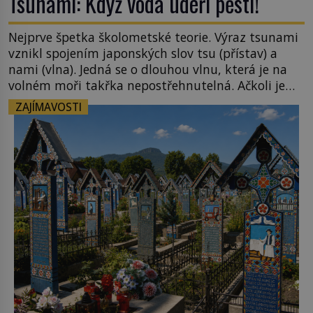
Tsunami: Když voda udeří pěstí!
Nejprve špetka školometské teorie. Výraz tsunami
vznikl spojením japonských slov tsu (přístav) a
nami (vlna). Jedná se o dlouhou vlnu, která je na
volném moři takřka nepostřehnutelná. Ačkoli je
vlnová délka tsunami i 300 kilometrů, výška vlny
ZAJÍMAVOSTI
na volném moři je maximálně 1,5 metru. Máme se
podobné obří vlny obávat i v Evropě? Vznik
tsunami si […]