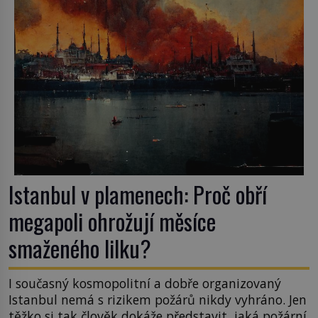
Istanbul v plamenech: Proč obří
megapoli ohrožují měsíce
smaženého lilku?
I současný kosmopolitní a dobře organizovaný
Istanbul nemá s rizikem požárů nikdy vyhráno. Jen
těžko si tak člověk dokáže představit, jaká požární