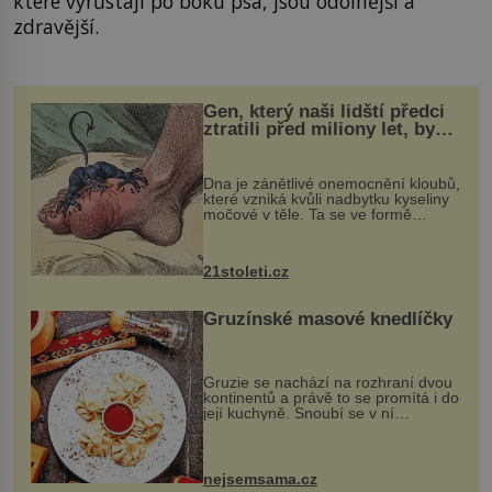
které vyrůstají po boku psa, jsou odolnější a
zdravější.
Gen, který naši lidští předci
ztratili před miliony let, by
mohl pomoci s léčbou
„nemoci králů“
Dna je zánětlivé onemocnění kloubů,
které vzniká kvůli nadbytku kyseliny
močové v těle. Ta se ve formě
krystalků ukládá v blízkosti kloubů,
nejčastěji přitom postihuje palce na
nohou, a způsobuje bole...
21stoleti.cz
Gruzínské masové knedlíčky
Gruzie se nachází na rozhraní dvou
kontinentů a právě to se promítá i do
její kuchyně. Snoubí se v ní
evropské a asijské chutě a díky tomu
vznikají rozmanité a chuťově bohaté
pokrmy, které rozhodně st...
nejsemsama.cz