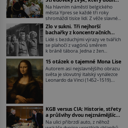
budí rozpaky
Na hlavním náměstí belgického
města Ypres se každé tři roky
shromáždí tisíce lidí. Z věže slavné
tržnice létají do davu kočky, diváci
Zlo v sukni. Tři nejhorší
jásají a snaží se je chytit. Naštěstí
bachařky z koncentračních
už nejde o živá zvířata, ale jenom o
táborů
Lidé s bezduchými výrazy ve tvářích
plyšové suvenýry. Kdysi to ale bylo
se plahočí z vagónů směrem
jinak. Tato veselá podívaná
k bráně tábora. Jedna z žen
připomíná jeden z nejpodivnějších
pohlédne přímo na dozorkyni a
a zároveň nejkrutějších zvyků […]
15 otázek o tajemné Mona Lise
jejich oči se setkají. Místo soucitu
však přichází gesto, které
Autorem asi nejslavnějšího obrazu
nebožačku posílá rovnou do
světa je slovutný italský vynálezce
plynové komory. Jména jako Rudolf
Leonardo da Vinci (1452–1519).
Höss (1901–1947), Josef Mengele
Jenže jeho nevinně usmívající dámu
(1911–1979) či Heinrich Himmler
obklopují otazníky, na některé
(1900–1945) zná každý, o koho se
historici odpověď objeví, jiné
historie jen otřela. Jenže […]
zůstanou nezodpovězené. Kam si ji
pověsil Napoleon? Samotný císař
KGB versus CIA: Historie, střety
Napoleon Bonaparte (1769–1821)
a průšvihy dvou nejznámějších
má pro malbu slabost, a tak si ji
tajných služeb historie
Na ulici přibrzdí auto, z něhož
ještě jako první konzul přemístí do
vyskáče dvojice urostlých chlapíků.