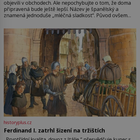
objevili v obchodech. Ale nepochybujte o tom, že doma
připravená bude ještě lepší. Název je španělský a
znamená jednoduše „mléčná sladkost“. Původ ovšem
není úplně jednoznačný, o autorství této receptury se
pře hned několik latinskoamerických zemí a k tomu
Francie, kde se traduje,
historyplus.cz
Ferdinand I. zatrhl šizení na tržištích
„Prvotřídní kvalita, dovoz z Itálie,“ přesvědčuje kupec s