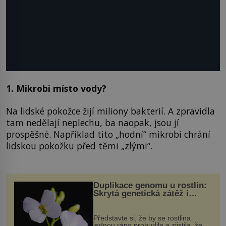
1. Mikrobi místo vody?
Na lidské pokožce žijí miliony bakterií. A zpravidla
tam nedělají neplechu, ba naopak, jsou jí
prospěšné. Například tito „hodní“ mikrobi chrání
lidskou pokožku před těmi „zlými“.
Duplikace genomu u rostlin:
Skrytá genetická zátěž i
evoluční výhoda
Představte si, že by se rostlina
jednou ráno probudila a zjistila, že