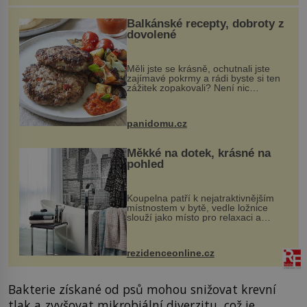
Balkánské recepty, dobroty z
dovolené
Měli jste se krásně, ochutnali jste
zajímavé pokrmy a rádi byste si ten
zážitek zopakovali? Není nic
snazšího. Pljeskavica (10 porcí)
Možná jste ji ochutnali na dovolené v
bývalé Jugoslávii, lze ji vi...
panidomu.cz
Měkké na dotek, krásné na
pohled
Koupelna patří k nejatraktivnějším
místnostem v bytě, vedle ložnice
slouží jako místo pro relaxaci a
odpočinek. Koupelnový textil –
ručníky, osušky a koberečky –
mohou jako mávnutím kouzelného
rezidenceonline.cz
proutku...
Bakterie získané od psů mohou snižovat krevní
tlak a zvyšovat mikrobiální diverzitu, což je