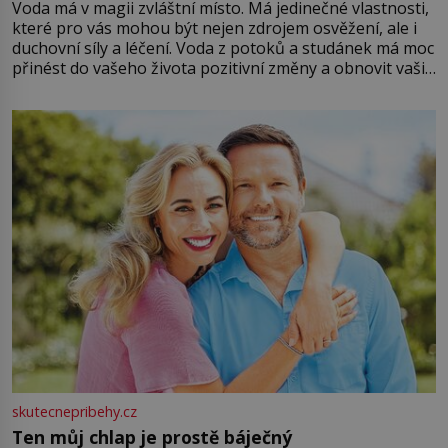
Voda má v magii zvláštní místo. Má jedinečné vlastnosti,
které pro vás mohou být nejen zdrojem osvěžení, ale i
duchovní síly a léčení. Voda z potoků a studánek má moc
přinést do vašeho života pozitivní změny a obnovit vaši
energii. Využitím těchto přírodních zdrojů v magii
můžete obohatit své rituály a přinést do svého života
větší harmonii a klid. Je důležité
skutecnepribehy.cz
Ten můj chlap je prostě báječný