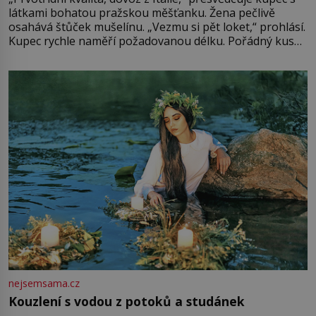
látkami bohatou pražskou měšťanku. Žena pečlivě
osahává štůček mušelínu. „Vezmu si pět loket,“ prohlásí.
Kupec rychle naměří požadovanou délku. Pořádný kus
mu přitom zůstane za prsty… „Na šaty ho bude málo,
milostpaní. Stačí jenom na sukni,“ zhodnotí švadlena
množství růžového mušelínu. „Ošidili vás, podívejte.“
Vezme do ruky dřevěnou
nejsemsama.cz
Kouzlení s vodou z potoků a studánek