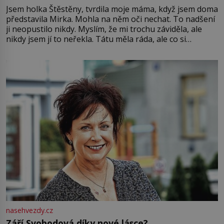
Jsem holka Štěstěny, tvrdila moje máma, když jsem doma
představila Mirka. Mohla na něm oči nechat. To nadšení
ji neopustilo nikdy. Myslím, že mi trochu záviděla, ale
nikdy jsem jí to neřekla. Tátu měla ráda, ale co si
pamatuji, tak jsme s Mirkem byli zamilovaní mnohem víc.
Jsme spolu moc rádi Tehdy byla jiná doba, když
nasehvezdy.cz
Září Svobodová díky nové lásce?