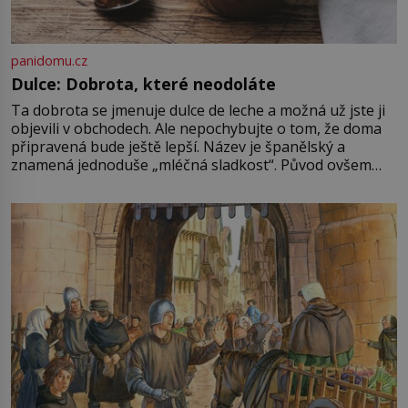
panidomu.cz
Dulce: Dobrota, které neodoláte
Ta dobrota se jmenuje dulce de leche a možná už jste ji
objevili v obchodech. Ale nepochybujte o tom, že doma
připravená bude ještě lepší. Název je španělský a
znamená jednoduše „mléčná sladkost“. Původ ovšem
není úplně jednoznačný, o autorství této receptury se
pře hned několik latinskoamerických zemí a k tomu
Francie, kde se traduje,