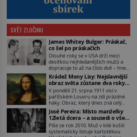
SVĚT ZLOČINU
James Whitey Bulger: Práskač,
co šel po práskačích
Dlouhé roky se v USA drží mezi
desítkou nejhledanějších mužů a
dopracuje to až na číslo dvě – hned
po Usámovi bin Ládinovi (1957–
Krádež Mony Lisy: Nejslavnější
2011). To je James „Whitey“ Bulger
obraz světa zůstane dva roky
(1929–2018) viněný ze spoluúčasti
nezvěstný
V pondělí 21. srpna 1911 visí v
na 19 vraždách, vydírání a lichvy. A
pařížském Louvru na zdi prázdné
samozřejmě, krom toho je ještě
háky. Obraz, který dnes zná celý
drogový dealer, který neváhá
svět, je pryč. Zpočátku si nikdo
odstranit z cesty všechny práskače,
José Pereira: Místo manželky
nemyslí, že jde o krádež.
zatímco […]
12letá dcera – a sousedi o všem
Zaměstnanci jsou přesvědčeni, že
vědí!
Píše se rok 2010. Muž v bílé košili
Mona Lisa je jen v restaurátorské
systematicky listuje kartotékou
dílně nebo u fotografa. Když se