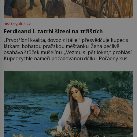
historyplus.cz
Ferdinand I. zatrhl šizení na tržištích
„Prvotřídní kvalita, dovoz z Itálie,“ přesvědčuje kupec s
látkami bohatou pražskou měšťanku. Žena pečlivě
osahává štůček mušelínu. „Vezmu si pět loket,“ prohlásí.
Kupec rychle naměří požadovanou délku. Pořádný kus
mu přitom zůstane za prsty… „Na šaty ho bude málo,
milostpaní. Stačí jenom na sukni,“ zhodnotí švadlena
množství růžového mušelínu. „Ošidili vás, podívejte.“
Vezme do ruky dřevěnou