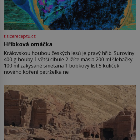
tisicereceptu.cz
Hříbková omáčka
Královskou houbou českých lesů je pravý hřib. Suroviny
400 g houby 1 větší cibule 2 lžíce másla 200 ml šlehačky
100 ml zakysané smetana 1 bobkový list 5 kuliček
nového koření petrželka ne