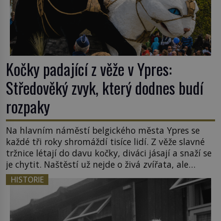
Kočky padající z věže v Ypres:
Středověký zvyk, který dodnes budí
rozpaky
Na hlavním náměstí belgického města Ypres se
každé tři roky shromáždí tisíce lidí. Z věže slavné
tržnice létají do davu kočky, diváci jásají a snaží se
je chytit. Naštěstí už nejde o živá zvířata, ale
jenom o plyšové suvenýry. Kdysi to ale bylo jinak.
HISTORIE
Tato veselá podívaná připomíná jeden z
nejpodivnějších a zároveň nejkrutějších zvyků […]