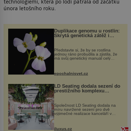
technologiemi, která po lodi pátrala od začátku
února letošního roku.
Duplikace genomu u rostlin:
Skrytá genetická zátěž i
evoluční výhoda
Představte si, že by se rostlina
jednou ráno probudila a zjistila, že
má svůj genetický manuál celý
dvakrát. Přesně to se občas v
přírodě stane – a podle nového
výzkumu to může být pro druhy
epochalnisvet.cz
vstupenka...
LD Seating dodala sezení do
prestižního komplexu
MediaCityUK v Salfordu
Společnost LD Seating dodala na
míru navržené sezení pro dvě
výjimečné realizace kanceláří v
areálu MediaCityUK v anglickém
Salfordu – konkrétně do budov Blue
Tower a Orange Tower. Komplex
iluxus.cz
budov Media...