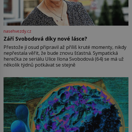
nasehvezdy.cz
Září Svobodová díky nové lásce?
Přestože jí osud připravil až příliš kruté momenty, nikdy
nepřestala věřit, že bude znovu šťastná. Sympatická
herečka ze seriálu Ulice Ilona Svobodová (64) se má už
několik týdnů potkávat se stejně