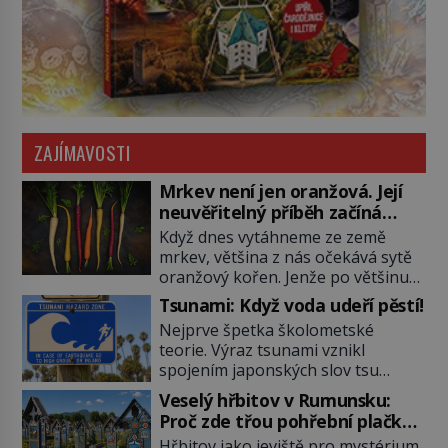
ZAJÍMAVOSTI
Mrkev není jen oranžová. Její
neuvěřitelný příběh začíná
fialovou barvou
Když dnes vytáhneme ze země
mrkev, většina z nás očekává sytě
oranžový kořen. Jenže po většinu
své historie je mrkev všechno
Tsunami: Když voda udeří pěstí!
možné, jen ne oranžová. Je fialová,
Nejprve špetka školometské
žlutá, bílá, někdy dokonce téměř
teorie. Výraz tsunami vznikl
černá. Až díky stovkám let
spojením japonských slov tsu
pečlivého šlechtění se z ní stává
(přístav) a nami (vlna). Jedná se o
zelenina, bez které si českou
Veselý hřbitov v Rumunsku:
dlouhou vlnu, která je na volném
zahradu ani nedokážeme
Proč zde třou pohřební plačky
moři takřka nepostřehnutelná.
představit. Její příběh je […]
bídu s nouzí?
Hřbitov jako jeviště pro mystérium