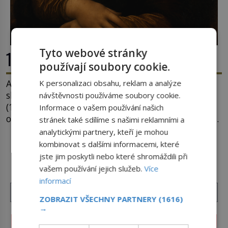
Tyto webové stránky
15 otázek o tajemné Mona Lise
používají soubory cookie.
Autorem asi nejslavnějšího obrazu světa je
K personalizaci obsahu, reklam a analýze
slovutný italský vynálezce Leonardo da Vinci
návštěvnosti používáme soubory cookie.
(1452–1519). Jenže jeho nevinně usmívající dámu
Informace o vašem používání našich
obklopují otazníky, na některé historici odpověď
stránek také sdílíme s našimi reklamními a
objeví, jiné zůstanou nezodpovězené. Kam si ji
analytickými partnery, kteří je mohou
pověsil Napoleon? Samotný císař Napoleon
kombinovat s dalšími informacemi, které
DALŠÍ ČLÁNKY Z RUBRIKY ›
Bonaparte (1769–1821) má pro malbu slabost, a
jste jim poskytli nebo které shromáždili při
tak si ji ještě jako první konzul přemístí do své
vašem používání jejich služeb.
Více
ložnice v Tuilerisjkém […]
informací
ZOBRAZIT VŠECHNY PARTNERY
(1616)
→