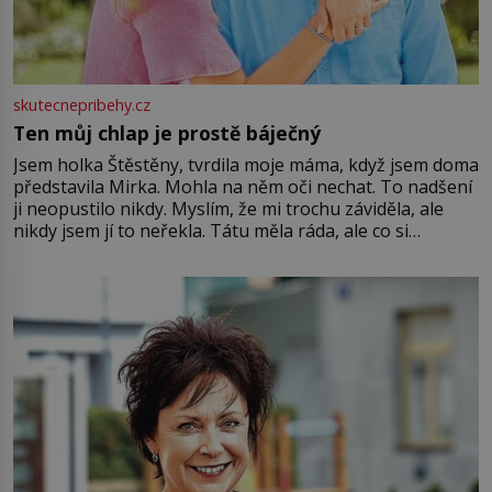
skutecnepribehy.cz
Ten můj chlap je prostě báječný
Jsem holka Štěstěny, tvrdila moje máma, když jsem doma
představila Mirka. Mohla na něm oči nechat. To nadšení
ji neopustilo nikdy. Myslím, že mi trochu záviděla, ale
nikdy jsem jí to neřekla. Tátu měla ráda, ale co si
pamatuji, tak jsme s Mirkem byli zamilovaní mnohem víc.
Jsme spolu moc rádi Tehdy byla jiná doba, když