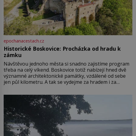
epochanacestach.cz
Historické Boskovice: Procházka od hradu k
zámku
Návštěvou jednoho města si snadno zajistíme program
třeba na celý víkend. Boskovice totiž nabízejí hned dvě
významné architektonické památky, vzdálené od sebe
jen půl kilometru. A tak se vydejme za hradem i za
zámkem do krásné jihomoravské krajiny. Trhová osada
Boskovice na okraji Drahanské vrchoviny vznikla někdy
ve13. století, a už v roce 1313 kronikáři zaznamenali