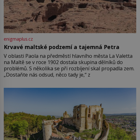
enigmaplus.cz
Krvavé maltské podzemí a tajemná Petra
V oblasti Paola na předměstí hlavního města La Valetta
na Maltě se v roce 1902 dostala skupina dělníků do
problémů. S několika se při rozbíjení skal propadla zem.
„Dostaňte nás odsud, něco tady je,“ z