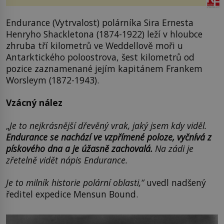
Endurance (Vytrvalost) polárníka Sira Ernesta
Henryho Shackletona (1874-1922) leží v hloubce
zhruba tří kilometrů ve Weddellově moři u
Antarktického poloostrova, šest kilometrů od
pozice zaznamenané jejím kapitánem Frankem
Worsleym (1872-1943).
Vzácný nález
„
Je to nejkrásnější dřevěný vrak, jaký jsem kdy viděl.
Endurance se nachází ve vzpřímené poloze, vyčnívá z
pískového dna a je úžasně zachovalá.
Na zádi je
zřetelně vidět nápis Endurance.
Je to milník historie polární oblasti,“
uvedl nadšený
ředitel expedice Mensun Bound.