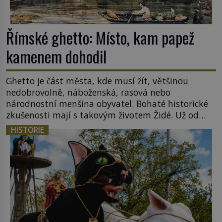
Římské ghetto: Místo, kam papež
kamenem dohodil
Ghetto je část města, kde musí žít, většinou
nedobrovolně, náboženská, rasová nebo
národnostní menšina obyvatel. Bohaté historické
zkušenosti mají s takovým životem Židé. Už od
středověku jsou totiž v každou chvíli nuceni v
HISTORIE
nějakém žít. Mezi ty nejslavnější patří i římské
ghetto založené v roce 1555. Pokud jde o vztah
k Židům, nemá se Řím čím chlubit. […]