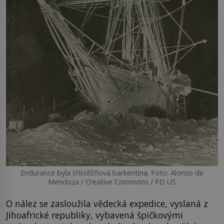
Endurance byla třístěžňová barkentina. Foto: Alonso de
Mendoza / Creative Commons / PD US
O nález se zasloužila vědecká expedice, vyslaná z
Jihoafrické republiky, vybavená špičkovými