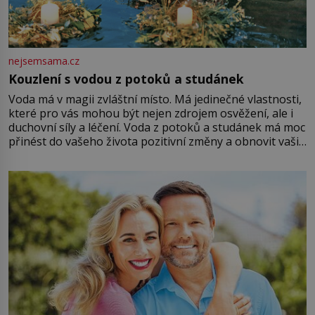
nejsemsama.cz
Kouzlení s vodou z potoků a studánek
Voda má v magii zvláštní místo. Má jedinečné vlastnosti,
které pro vás mohou být nejen zdrojem osvěžení, ale i
duchovní síly a léčení. Voda z potoků a studánek má moc
přinést do vašeho života pozitivní změny a obnovit vaši
energii. Využitím těchto přírodních zdrojů v magii
můžete obohatit své rituály a přinést do svého života
větší harmonii a klid. Je důležité