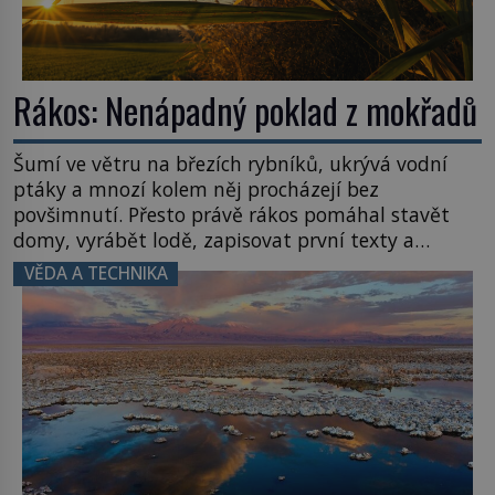
Rákos: Nenápadný poklad z mokřadů
Šumí ve větru na březích rybníků, ukrývá vodní
ptáky a mnozí kolem něj procházejí bez
povšimnutí. Přesto právě rákos pomáhal stavět
domy, vyrábět lodě, zapisovat první texty a
inspiroval řadu pověstí. Tato skromná, ale
VĚDA A TECHNIKA
užitečná rostlina provází člověka už tisíce let.
Většina lidí vnímá rákos jen jako obyčejnou kulisu
letního koupání. Stačí se však podívat […]