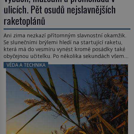
ulicích. Pět osudů nejslavnějších
raketoplánů
Ani zima nezkazí přítomným slavnostní okamžik.
Se slunečními brýlemi hledí na startující raketu,
která má do vesmíru vynést kromě posádky také
obyčejnou učitelku. Po několika sekundách všem
ztuhnou úsměvy, stroj totiž exploduje. Jejich
VĚDA A TECHNIKA
konstrukce není z levného kraje, daňové
poplatníky stojí miliardy dolarů. Na druhou stranu
zvládnou jen představitelné věci. Na malé kousky
Název: Columbia První […]