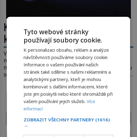
Kosmická hádanka: Jaká je největší
Tyto webové stránky
kometa ve známém vesmíru?
používají soubory cookie.
K personalizaci obsahu, reklam a analýze
Vesmír se rozpíná stále rychleji. Jenže, jak je to
návštěvnosti používáme soubory cookie.
možné? Současná fyzika je v koncích. Odpovědí by
Informace o vašem používání našich
mohla být hypotetická temná energie. Právě na tu
stránek také sdílíme s našimi reklamními a
se zaměří pozornost dvojice zkušených astronomů.
analytickými partnery, kteří je mohou
Namísto ní ale objeví něco mnohem
kombinovat s dalšími informacemi, které
hmatatelnějšího. Naprosto rekordní kometu!
DALŠÍ ČLÁNKY Z RUBRIKY ›
jste jim poskytli nebo které shromáždili při
Astronomové Pedro Bernardinelli a Gary Bernstein
vašem používání jejich služeb.
Více
mravenčí prací zkoumají archivní snímky v rámci
informací
Průzkumu temné energie […]
ZOBRAZIT VŠECHNY PARTNERY
(1616)
→