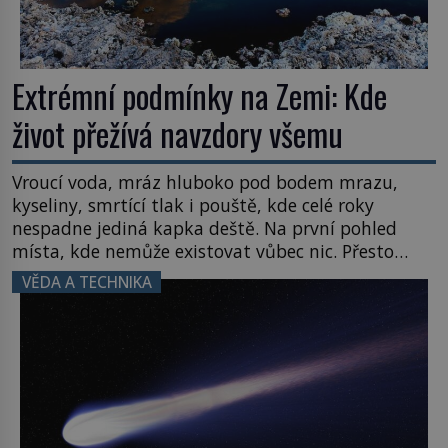
Extrémní podmínky na Zemi: Kde
život přežívá navzdory všemu
Vroucí voda, mráz hluboko pod bodem mrazu,
kyseliny, smrtící tlak i pouště, kde celé roky
nespadne jediná kapka deště. Na první pohled
místa, kde nemůže existovat vůbec nic. Přesto
právě tady vědci objevují organismy, které
VĚDA A TECHNIKA
posouvají hranice života. Každý nový nález mění
naše představy o tom, co všechno dokáže příroda a
napovídá, kde bychom jednou […]