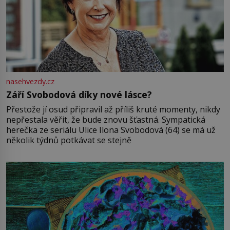
nasehvezdy.cz
Září Svobodová díky nové lásce?
Přestože jí osud připravil až příliš kruté momenty, nikdy
nepřestala věřit, že bude znovu šťastná. Sympatická
herečka ze seriálu Ulice Ilona Svobodová (64) se má už
několik týdnů potkávat se stejně