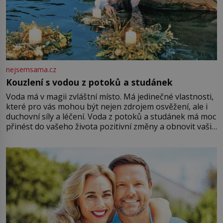
nejsemsama.cz
Kouzlení s vodou z potoků a studánek
Voda má v magii zvláštní místo. Má jedinečné vlastnosti,
které pro vás mohou být nejen zdrojem osvěžení, ale i
duchovní síly a léčení. Voda z potoků a studánek má moc
přinést do vašeho života pozitivní změny a obnovit vaši
energii. Využitím těchto přírodních zdrojů v magii
můžete obohatit své rituály a přinést do svého života
větší harmonii a klid. Je důležité