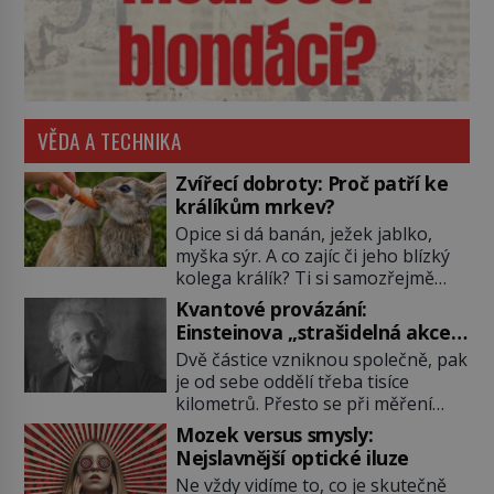
VĚDA A TECHNIKA
Zvířecí dobroty: Proč patří ke
králíkům mrkev?
Opice si dá banán, ježek jablko,
myška sýr. A co zajíc či jeho blízký
kolega králík? Ti si samozřejmě
pochutnají na mrkvi! Proč jsou
Kvantové provázání:
podobné představy o potravě
Einsteinova „strašidelná akce
zvířat často spíš mýty? Pokud máte
na dálku“ dál mate i fascinuje
Dvě částice vzniknou společně, pak
doma králíka, mrkev mu dát
vědce
je od sebe oddělí třeba tisíce
můžete. A nejspíš mu i bude
kilometrů. Přesto se při měření
chutnat, ovšem měl by ji mít jen
chovají, jako by mezi nimi
jako občasný pamlsek. […]
Mozek versus smysly:
existovalo neviditelné pouto. Albert
Nejslavnější optické iluze
Einstein tomu s jistou dávkou
Ne vždy vidíme to, co je skutečně
ironie říká „strašidelná akce na