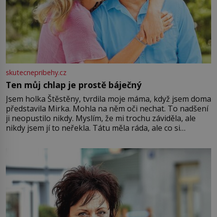
skutecnepribehy.cz
Ten můj chlap je prostě báječný
Jsem holka Štěstěny, tvrdila moje máma, když jsem doma
představila Mirka. Mohla na něm oči nechat. To nadšení
ji neopustilo nikdy. Myslím, že mi trochu záviděla, ale
nikdy jsem jí to neřekla. Tátu měla ráda, ale co si
pamatuji, tak jsme s Mirkem byli zamilovaní mnohem víc.
Jsme spolu moc rádi Tehdy byla jiná doba, když