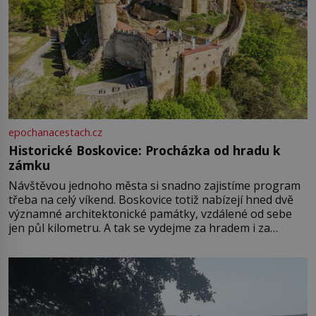
epochanacestach.cz
Historické Boskovice: Procházka od hradu k
zámku
Návštěvou jednoho města si snadno zajistíme program
třeba na celý víkend. Boskovice totiž nabízejí hned dvě
významné architektonické památky, vzdálené od sebe
jen půl kilometru. A tak se vydejme za hradem i za
zámkem do krásné jihomoravské krajiny. Trhová osada
Boskovice na okraji Drahanské vrchoviny vznikla někdy
ve13. století, a už v roce 1313 kronikáři zaznamenali