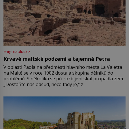
enigmaplus.cz
Krvavé maltské podzemí a tajemná Petra
V oblasti Paola na předměstí hlavního města La Valetta
na Maltě se v roce 1902 dostala skupina dělníků do
problémů. S několika se při rozbíjení skal propadla zem.
„Dostaňte nás odsud, něco tady je,“ z