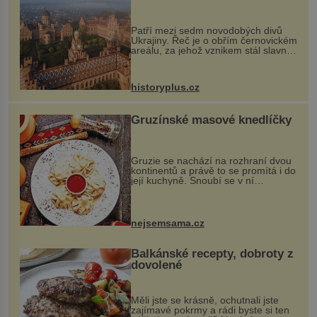
každou cihlu
Patří mezi sedm novodobých divů
Ukrajiny. Řeč je o obřím černovickém
areálu, za jehož vznikem stál slavný
český architekt Josef Hlávka. Ten si
na něm dal mimořádně záležet. Jeho
stavební plány by při ...
historyplus.cz
Gruzínské masové knedlíčky
Gruzie se nachází na rozhraní dvou
kontinentů a právě to se promítá i do
její kuchyně. Snoubí se v ní
evropské a asijské chutě a díky tomu
vznikají rozmanité a chuťově bohaté
pokrmy, které rozhodně st...
nejsemsama.cz
Balkánské recepty, dobroty z
dovolené
Měli jste se krásně, ochutnali jste
zajímavé pokrmy a rádi byste si ten