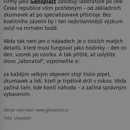
Firmy jako
Genoplast
zásobují laboratoře po celé
České republice vším potřebným – od základních
zkumavek až po specializované přístroje. Bez
kvalitního zázemí by i ten nejbrilantnější výzkum
uvízl na mrtvém bodě.
Věda tak není jen o nápadech. Je o tisících malých
detailů, které musí fungovat jako hodinky – den co
den, vzorek po vzorku. A tak příště, až uslyšíte
slovo „laboratoř“, vzpomeňte si:
za každým velkým objevem stojí tisíce pipet,
zkumavek a lidí, kteří je trpělivě drží v rukou. Věda
začíná tam, kde končí náhoda – a začíná správným
vybavením.
Zdroje informací:
www.genoplast.cz
Foto: Unsplash