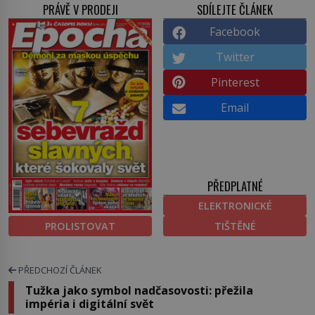
PRÁVĚ V PRODEJI
SDÍLEJTE ČLÁNEK
Facebook
Twitter
Pinterest
Email
PŘEDPLATNÉ
ELEKTRONICKÉ
PROLISTOVAT
TIŠTĚNÉ
PŘEDCHOZÍ ČLÁNEK
Tužka jako symbol nadčasovosti: přežila
impéria i digitální svět