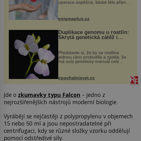
operace úspěšná, lidské tělo přijme
darovaný orgán za své a pacient
může vést plnohodnotný život. Ale co
když při transplantaci nepřijímám...
enigmaplus.cz
Duplikace genomu u rostlin:
Skrytá genetická zátěž i
evoluční výhoda
Představte si, že by se rostlina
jednou ráno probudila a zjistila, že
má svůj genetický manuál celý
dvakrát. Přesně to se občas v
přírodě stane – a podle nového
výzkumu to může být pro druhy
epochalnisvet.cz
vstupenka...
Jde o
zkumavky typu Falcon
– jedno z
nejrozšířenějších nástrojů moderní biologie.
Vyrábějí se nejčastěji z polypropylenu v objemech
15 nebo 50 ml a jsou nepostradatelné při
centrifugaci, kdy se různé složky vzorku oddělují
pomocí odstředivé síly.