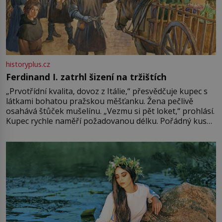
historyplus.cz
Ferdinand I. zatrhl šizení na tržištích
„Prvotřídní kvalita, dovoz z Itálie,“ přesvědčuje kupec s
látkami bohatou pražskou měšťanku. Žena pečlivě
osahává štůček mušelínu. „Vezmu si pět loket,“ prohlásí.
Kupec rychle naměří požadovanou délku. Pořádný kus
mu přitom zůstane za prsty… „Na šaty ho bude málo,
milostpaní. Stačí jenom na sukni,“ zhodnotí švadlena
množství růžového mušelínu. „Ošidili vás, podívejte.“
Vezme do ruky dřevěnou