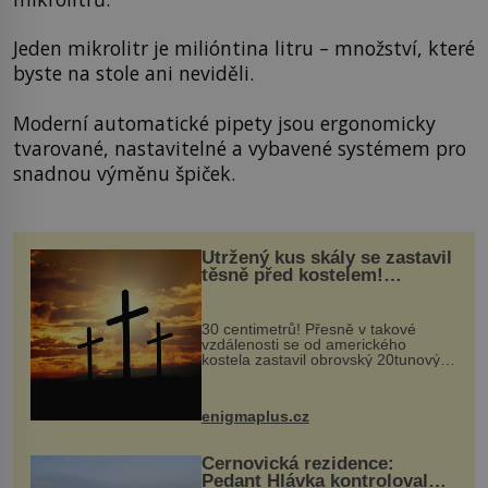
Jeden mikrolitr je milióntina litru – množství, které
byste na stole ani neviděli.
Moderní automatické pipety jsou ergonomicky
tvarované, nastavitelné a vybavené systémem pro
snadnou výměnu špiček.
Utržený kus skály se zastavil
těsně před kostelem!
Ochránila ho boží síla?
30 centimetrů! Přesně v takové
vzdálenosti se od amerického
kostela zastavil obrovský 20tunový
balvan, který se v květnu 2014
nečekaně odtrhl od nedaleké skály
při její demolici. Podle místních stojí
enigmaplus.cz
...
Černovická rezidence:
Pedant Hlávka kontroloval