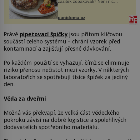
zážitek zopakovali? Není nic
snazšího. Pljeskavica (10 porcí)
Možná jste ji ochutnali na dovolené v
bývalé Jugoslávii, lze ji vi...
panidomu.cz
Právě
pipetovací špičky
jsou přitom klíčovou
součástí celého systému – chrání vzorek před
kontaminací a zajišťují přesné dávkování.
Po každém použití se vyhazují, čímž se eliminuje
riziko přenosu nečistot mezi vzorky. V některých
laboratořích se spotřebují tisíce špiček za jediný
den.
Věda za dveřmi
Možná vás překvapí, že velká část vědeckého
pokroku závisí na dobré logistice a spolehlivých
dodavatelích spotřebního materiálu.