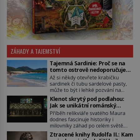
ZÁHADY A TAJEMSTVÍ
Tajemná Sardinie: Proč se na
tomto ostrově nedoporučuje
pytlovat „mořské brambory“?
Až si někdy otevřete krabičku
sardinek či tubu sardelové pasty,
může to být i lehké pozvání na
cestu do srdce Středozemního
Klenot skrytý pod podlahou:
moře, na ostrov hrdých Sardů.
Jak se unikátní románský
Věděli jste, že to byl právě italský
poklad dostal do zapadlého
Příběh relikviáře svatého Maura
ostrov Sardinie, jenž těmto
Bečova?
dodnes fascinuje historiky i
produktům moře propůjčil své
milovníky záhad po celém světě.
jméno. Co dalšího je pro Sardinii
Tato románská zlatnická památka
typické a pro Středoevropana
Ztracené knihy Rudolfa II.: Kam
ze 13. století je po českých
zajímavé? Na mapách má […]