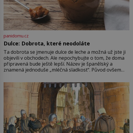
panidomu.cz
Dulce: Dobrota, které neodoláte
Ta dobrota se jmenuje dulce de leche a možná už jste ji
objevili v obchodech. Ale nepochybujte o tom, že doma
připravená bude ještě lepší. Název je španělský a
znamená jednoduše „mléčná sladkost“. Původ ovšem
není úplně jednoznačný, o autorství této receptury se
pře hned několik latinskoamerických zemí a k tomu
Francie, kde se traduje,