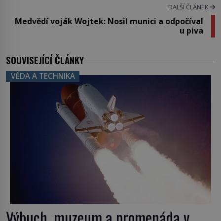
DALŠÍ ČLÁNEK
Medvědí voják Wojtek: Nosil munici a odpočíval
u piva
SOUVISEJÍCÍ ČLÁNKY
VĚDA A TECHNIKA
Výbuch, muzeum a promenáda v