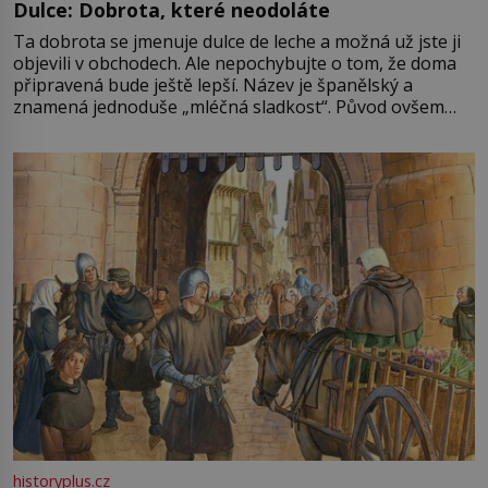
Dulce: Dobrota, které neodoláte
Ta dobrota se jmenuje dulce de leche a možná už jste ji
objevili v obchodech. Ale nepochybujte o tom, že doma
připravená bude ještě lepší. Název je španělský a
znamená jednoduše „mléčná sladkost“. Původ ovšem
není úplně jednoznačný, o autorství této receptury se
pře hned několik latinskoamerických zemí a k tomu
Francie, kde se traduje,
historyplus.cz