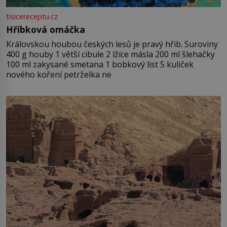
tisicereceptu.cz
Hříbková omáčka
Královskou houbou českých lesů je pravý hřib. Suroviny
400 g houby 1 větší cibule 2 lžíce másla 200 ml šlehačky
100 ml zakysané smetana 1 bobkový list 5 kuliček
nového koření petrželka ne