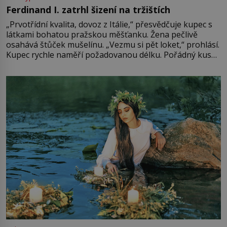
Ferdinand I. zatrhl šizení na tržištích
„Prvotřídní kvalita, dovoz z Itálie,“ přesvědčuje kupec s
látkami bohatou pražskou měšťanku. Žena pečlivě
osahává štůček mušelínu. „Vezmu si pět loket,“ prohlásí.
Kupec rychle naměří požadovanou délku. Pořádný kus
mu přitom zůstane za prsty… „Na šaty ho bude málo,
milostpaní. Stačí jenom na sukni,“ zhodnotí švadlena
množství růžového mušelínu. „Ošidili vás, podívejte.“
Vezme do ruky dřevěnou