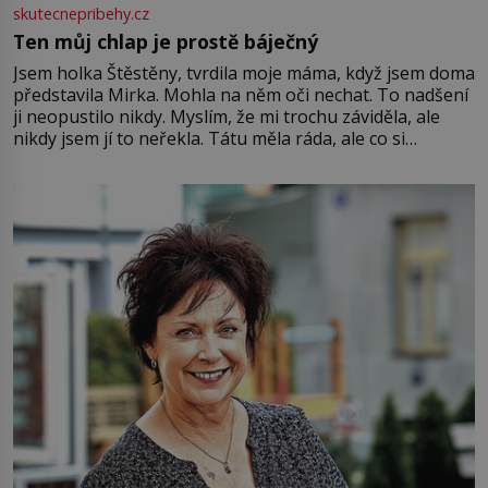
skutecnepribehy.cz
Ten můj chlap je prostě báječný
Jsem holka Štěstěny, tvrdila moje máma, když jsem doma
představila Mirka. Mohla na něm oči nechat. To nadšení
ji neopustilo nikdy. Myslím, že mi trochu záviděla, ale
nikdy jsem jí to neřekla. Tátu měla ráda, ale co si
pamatuji, tak jsme s Mirkem byli zamilovaní mnohem víc.
Jsme spolu moc rádi Tehdy byla jiná doba, když