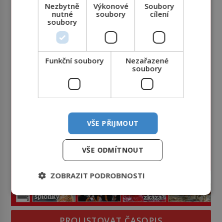
Nezbytně
Výkonové
Soubory
nutné
soubory
cílení
soubory
Funkční soubory
Nezařazené
soubory
VŠE PŘIJMOUT
VŠE ODMÍTNOUT
ZOBRAZIT PODROBNOSTI
PROLISTOVAT ČASOPIS