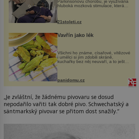
Parkinsonovu chorobu, je využívána
hluboká mozková stimulace, která
však vyžaduje vysoce invazivní
zákrok. Ultrazvuk zase není vhodný
k dostatečně přesnému zacílení ...
21stoleti.cz
Vavřín jako lék
Všichni ho známe, císařové, vítězové
i umělci si jím zdobili skráně,
kuchařky bez něj neuvaří, a to ještě
nevíte, že bobkový list může výrazně
zmírnit některé naše neduhy.
Obsahuje v malém množství ně...
panidomu.cz
„Je zvláštní, že žádnému pivovaru se dosud
nepodařilo vařiti tak dobré pivo. Schwechatský a
säntmarkský pivovar se přitom dost snažily.“