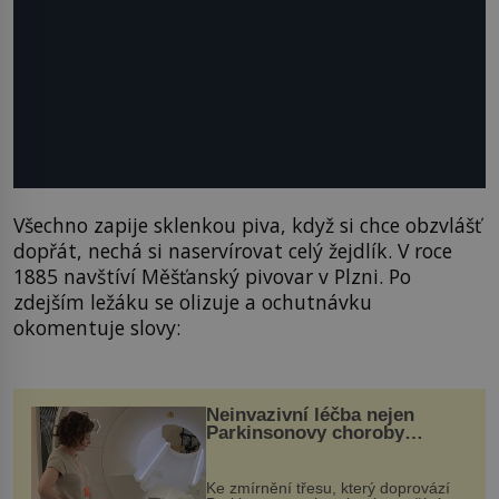
Všechno zapije sklenkou piva, když si chce obzvlášť
dopřát, nechá si naservírovat celý žejdlík. V roce
1885 navštíví Měšťanský pivovar v Plzni. Po
zdejším ležáku se olizuje a ochutnávku
okomentuje slovy:
Neinvazivní léčba nejen
Parkinsonovy choroby
pomocí ultrazvukové
„helmy“
Ke zmírnění třesu, který doprovází