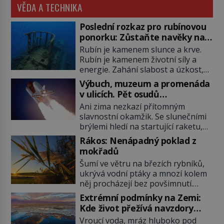
VĚDA A TECHNIKA
Poslední rozkaz pro rubínovou
ponorku: Zůstaňte navěky na
mořském dně!
Rubín je kamenem slunce a krve.
Rubín je kamenem životní síly a
energie. Zahání slabost a úzkost,
posiluje srdce. Rubín je dobrým
Výbuch, muzeum a promenáda
jménem pro neživý stroj, kterému
v ulicích. Pět osudů
člověk prokázal čest nezmizet
nejslavnějších raketoplánů
Ani zima nezkazí přítomným
v tavicí peci a našel mu místo
slavnostní okamžik. Se slunečními
k poslednímu odpočinku. Je druhá
brýlemi hledí na startující raketu,
polovina 50. let minulého století.
která má do vesmíru vynést kromě
Nálože spočítány, umístěny a
Rákos: Nenápadný poklad z
posádky také obyčejnou učitelku.
odpáleny. Trup ponorky nabírá
mokřadů
Po několika sekundách všem
vodu […]
Šumí ve větru na březích rybníků,
ztuhnou úsměvy, stroj totiž
ukrývá vodní ptáky a mnozí kolem
exploduje. Jejich konstrukce není
něj procházejí bez povšimnutí.
z levného kraje, daňové poplatníky
Přesto právě rákos pomáhal stavět
stojí miliardy dolarů. Na druhou
Extrémní podmínky na Zemi:
domy, vyrábět lodě, zapisovat první
stranu zvládnou jen představitelné
Kde život přežívá navzdory
texty a inspiroval řadu pověstí.
věci. Na malé kousky Název:
všemu
Vroucí voda, mráz hluboko pod
Tato skromná, ale užitečná