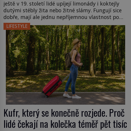
ještě v 19. století lidé upíjejí limonády i koktejly
dutými stébly žita nebo žitné slámy. Fungují sice
dobře, mají ale jednu nepříjemnou vlastnost po
chvíli se rozmáčejí a nápoji dodávají travnatou
LIFESTYLE
příchuť. Právě tahle drobná nepříjemnost přivede
amerického výrobce cigaretových náustků k
nápadu, který změní způsob pití po celém […]
Kufr, který se konečně rozjede. Proč
lidé čekají na kolečka téměř pět tisíc