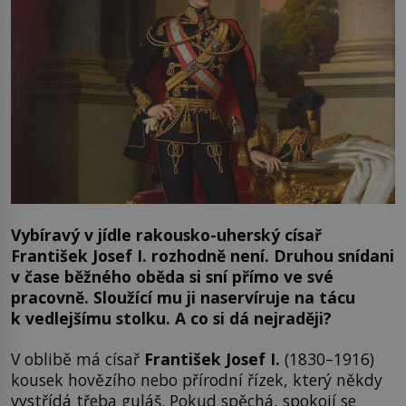
Vybíravý v jídle rakousko-uherský císař
František Josef I. rozhodně není. Druhou snídani
v čase běžného oběda si sní přímo ve své
pracovně. Sloužící mu ji naservíruje na tácu
k vedlejšímu stolku. A co si dá nejraději?
V oblibě má císař
František Josef I.
(1830–1916)
kousek hovězího nebo přírodní řízek, který někdy
vystřídá třeba guláš. Pokud spěchá, spokojí se