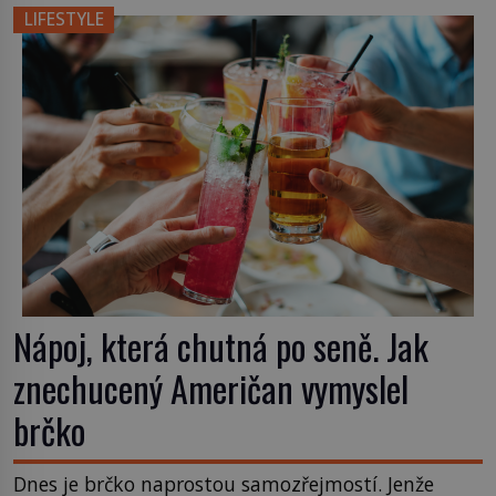
místo klasické americké rye whiskey či klidně
LIFESTYLE
bourbonu nepoužijete skotskou whisku. Co se
stane? Inu, koktejl bude stále skvělý, ale už to
nebude Manhattan ale […]
Nápoj, která chutná po seně. Jak
znechucený Američan vymyslel
brčko
Dnes je brčko naprostou samozřejmostí. Jenže