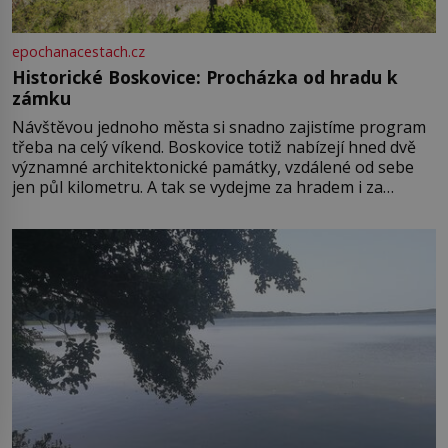
epochanacestach.cz
Historické Boskovice: Procházka od hradu k
zámku
Návštěvou jednoho města si snadno zajistíme program
třeba na celý víkend. Boskovice totiž nabízejí hned dvě
významné architektonické památky, vzdálené od sebe
jen půl kilometru. A tak se vydejme za hradem i za
zámkem do krásné jihomoravské krajiny. Trhová osada
Boskovice na okraji Drahanské vrchoviny vznikla někdy
ve13. století, a už v roce 1313 kronikáři zaznamenali