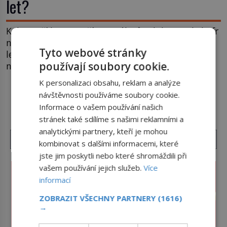
let?
Kolo patří k nejstarším vynálezům lidstva, ale kufr
na kolečkách se objevuje až ve 20. století. Po tisíce
Tyto webové stránky
let lidé vláčejí těžká zavazadla v rukou, na zádech
používají soubory cookie.
nebo je nakládají na povozy. Stačí přitom jediný
nápad, připevnit ke kufru kolečka. Jenže právě ten
K personalizaci obsahu, reklam a analýze
nikdo dlouho nedostane. Až jednou se na letišti
návštěvnosti používáme soubory cookie.
DALŠÍ ČLÁNKY Z RUBRIKY ›
ozve věta, která změní […]
Informace o vašem používání našich
stránek také sdílíme s našimi reklamními a
analytickými partnery, kteří je mohou
kombinovat s dalšími informacemi, které
jste jim poskytli nebo které shromáždili při
vašem používání jejich služeb.
Více
informací
ZOBRAZIT VŠECHNY PARTNERY
(1616)
→