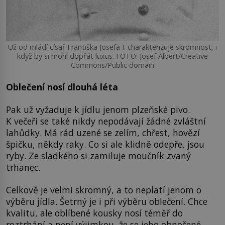
Už od mládí císař Františka Josefa I. charakterizuje skromnost, i
když by si mohl dopřát luxus. FOTO: Josef Albert/Creative
Commons/Public domain
Oblečení nosí dlouhá léta
Pak už vyžaduje k jídlu jenom plzeňské pivo.
K večeři se také nikdy nepodávají žádné zvláštní
lahůdky. Má rád uzené se zelím, chřest, hovězí
špičku, někdy raky. Co si ale klidně odepře, jsou
ryby. Ze sladkého si zamiluje moučník zvaný
trhanec.
Celkově je velmi skromný, a to neplatí jenom o
výběru jídla. Šetrný je i při výběru oblečení. Chce
kvalitu, ale oblíbené kousky nosí téměř do
roztrhání a není výjimkou, že se jeho obnošené