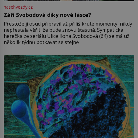
nasehvezdy.cz
Září Svobodová díky nové lásce?
Přestože jí osud připravil až příliš kruté momenty, nikdy
nepřestala věřit, že bude znovu šťastná. Sympatická
herečka ze seriálu Ulice Ilona Svobodová (64) se má už
několik týdnů potkávat se stejně