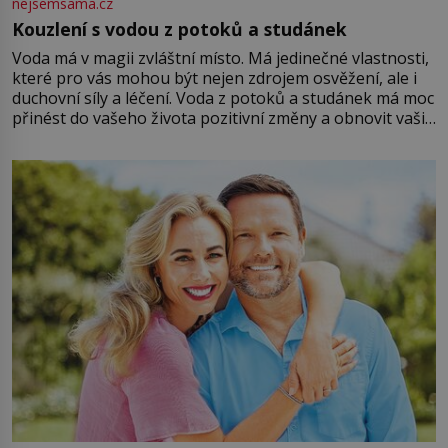
nejsemsama.cz
Kouzlení s vodou z potoků a studánek
Voda má v magii zvláštní místo. Má jedinečné vlastnosti,
které pro vás mohou být nejen zdrojem osvěžení, ale i
duchovní síly a léčení. Voda z potoků a studánek má moc
přinést do vašeho života pozitivní změny a obnovit vaši
energii. Využitím těchto přírodních zdrojů v magii
můžete obohatit své rituály a přinést do svého života
větší harmonii a klid. Je důležité