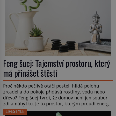
Feng šuej: Tajemství prostoru, který
má přinášet štěstí
Proč někdo pečlivě otáčí postel, hlídá polohu
zrcadel a do pokoje přidává rostliny, vodu nebo
dřevo? Feng šuej tvrdí, že domov není jen soubor
zdí a nábytku. Je to prostor, kterým proudí energie
čchi a jeho uspořádání může ovlivňovat, jak se v
LIFESTYLE
něm člověk cítí. Feng šuej má kořeny ve staré Číně