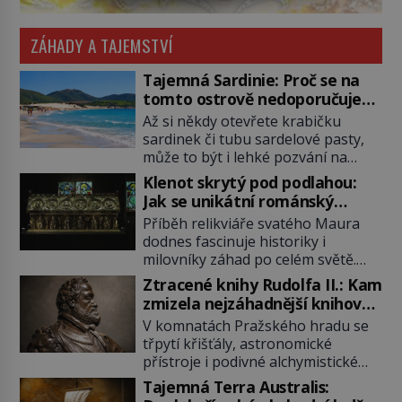
ZÁHADY A TAJEMSTVÍ
Tajemná Sardinie: Proč se na
tomto ostrově nedoporučuje
pytlovat „mořské brambory“?
Až si někdy otevřete krabičku
sardinek či tubu sardelové pasty,
může to být i lehké pozvání na
cestu do srdce Středozemního
Klenot skrytý pod podlahou:
moře, na ostrov hrdých Sardů.
Jak se unikátní románský
Věděli jste, že to byl právě italský
poklad dostal do zapadlého
Příběh relikviáře svatého Maura
ostrov Sardinie, jenž těmto
Bečova?
dodnes fascinuje historiky i
produktům moře propůjčil své
milovníky záhad po celém světě.
jméno. Co dalšího je pro Sardinii
Tato románská zlatnická památka
typické a pro Středoevropana
Ztracené knihy Rudolfa II.: Kam
ze 13. století je po českých
zajímavé? Na mapách má […]
zmizela nejzáhadnější knihovna
korunovačních klenotech druhým
Evropy?
V komnatách Pražského hradu se
nejcennějším movitým majetkem v
třpytí křišťály, astronomické
České republice. Přestože byl
přístroje i podivné alchymistické
klenot v roce 1985 po dramatickém
rukopisy. Císař Rudolf II.
pátrání kriminalistů úspěšně
Tajemná Terra Australis:
shromažďuje vše, co souvisí s